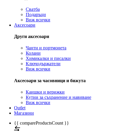
Сватба
Подаръци
Виж всички
Аксесоари
Други аксесоари
Чанти и портмонета
Колани
Химикалки и писалки
Ключодържатели
Виж всички
Аксесоари за часовници и бижута
Каишки и верижки
Кутии за съхранение и навиване
Виж всички
Outlet
Магазини
{{ compareProductsCount }}