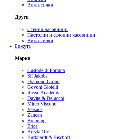
Виж всички
Други
Стенни часовници
Настолни и салонни часовници
Виж всички
Бижута
Марки
Custode di Fortuna
Sif Jakobs
Diamond Group
Govoni Gioielli
Rosso Academy
Davite & Delucchi
Mirco Visconti
Versace
Zancan
Breuning
Erica
Arezia Oro
Burkhardt & Bischoff