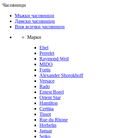
Часовници
Мъжки часовници
Дамски часовници
Виж всички часовници
Марки
Ebel
Perrelet
Raymond Weil
MIDO
Fortis
Alexander Shorokhoff
Versace
Rado
Ernest Borel
Orient Star
Hamilton
Certina
Tissot
Rue du Rhone
Herbelin
Jaguar
Seiko