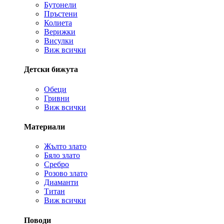
Бутонели
Пръстени
Колиета
Верижки
Висулки
Виж всички
Детски бижута
Обеци
Гривни
Виж всички
Материали
Жълто злато
Бяло злато
Сребро
Розово злато
Диаманти
Титан
Виж всички
Поводи