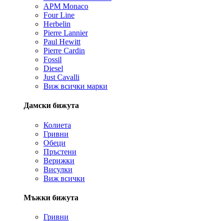
APM Monaco
Four Line
Herbelin
Pierre Lannier
Paul Hewitt
Pierre Cardin
Fossil
Diesel
Just Cavalli
Виж всички марки
Дамски бижута
Колиета
Гривни
Обеци
Пръстени
Верижки
Висулки
Виж всички
Мъжки бижута
Гривни