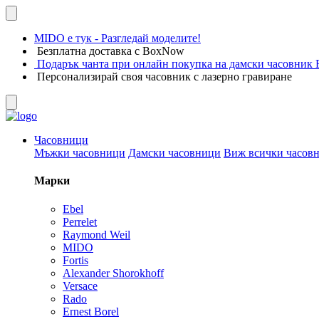
MIDO е тук - Разгледай моделите!
Безплатна доставка с BoxNow
Подарък чанта при онлайн покупка на дамски часовник F
Персонализирай своя часовник с лазерно гравиране
Часовници
Мъжки часовници
Дамски часовници
Виж всички часов
Марки
Ebel
Perrelet
Raymond Weil
MIDO
Fortis
Alexander Shorokhoff
Versace
Rado
Ernest Borel