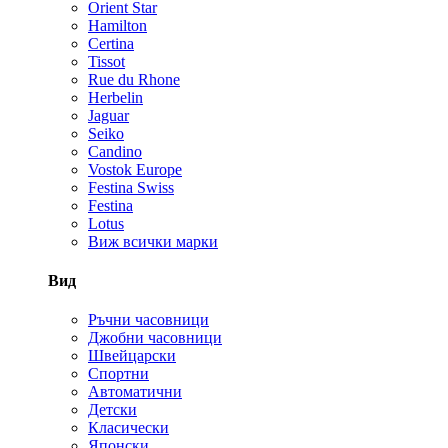
Orient Star
Hamilton
Certina
Tissot
Rue du Rhone
Herbelin
Jaguar
Seiko
Candino
Vostok Europe
Festina Swiss
Festina
Lotus
Виж всички марки
Вид
Ръчни часовници
Джобни часовници
Швейцарски
Спортни
Автоматични
Детски
Класически
Японски