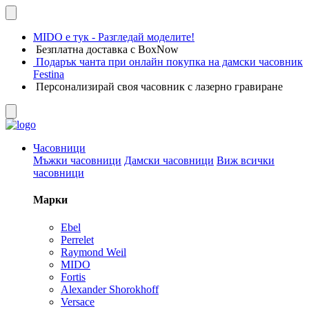
MIDO е тук - Разгледай моделите!
Безплатна доставка с BoxNow
Подарък чанта при онлайн покупка на дамски часовник
Festina
Персонализирай своя часовник с лазерно гравиране
Часовници
Мъжки часовници
Дамски часовници
Виж всички
часовници
Марки
Ebel
Perrelet
Raymond Weil
MIDO
Fortis
Alexander Shorokhoff
Versace