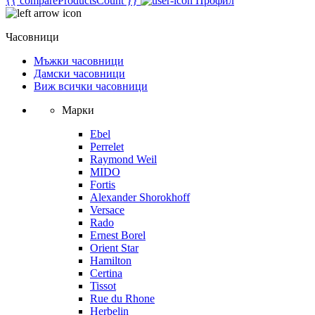
{{ compareProductsCount }}
Профил
Часовници
Мъжки часовници
Дамски часовници
Виж всички часовници
Марки
Ebel
Perrelet
Raymond Weil
MIDO
Fortis
Alexander Shorokhoff
Versace
Rado
Ernest Borel
Orient Star
Hamilton
Certina
Tissot
Rue du Rhone
Herbelin