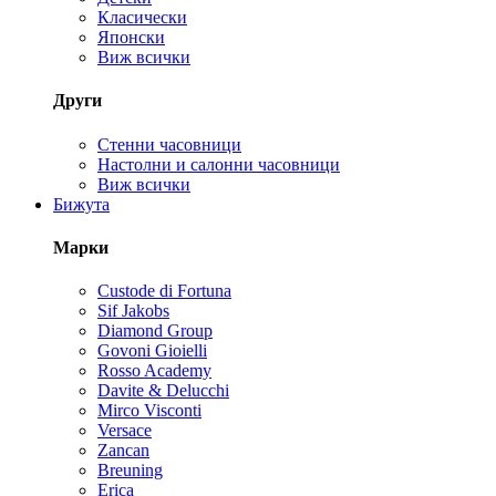
Класически
Японски
Виж всички
Други
Стенни часовници
Настолни и салонни часовници
Виж всички
Бижута
Марки
Custode di Fortuna
Sif Jakobs
Diamond Group
Govoni Gioielli
Rosso Academy
Davite & Delucchi
Mirco Visconti
Versace
Zancan
Breuning
Erica