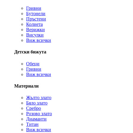
Гривни
Бутонели
Пръстени
Колиета
Верижки
Висулки
Виж всички
Детски бижута
Обеци
Гривни
Виж всички
Материали
Жълто злато
Бяло злато
Сребро
Розово злато
Диаманти
Титан
Виж всички