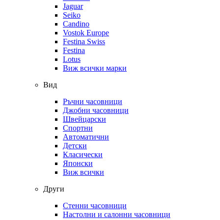
Jaguar
Seiko
Candino
Vostok Europe
Festina Swiss
Festina
Lotus
Виж всички марки
Вид
Ръчни часовници
Джобни часовници
Швейцарски
Спортни
Автоматични
Детски
Класически
Японски
Виж всички
Други
Стенни часовници
Настолни и салонни часовници