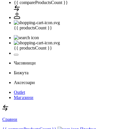
{{ compareProductsCount }}
{{ productsCount }}
{{ productsCount }}
Часовници
Бижута
Аксесоари
Outlet
Магазини
Сравни