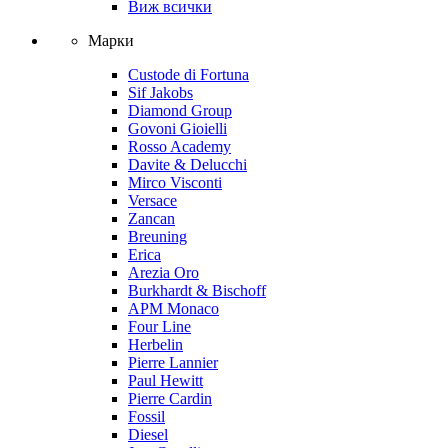
Виж всички
Марки
Custode di Fortuna
Sif Jakobs
Diamond Group
Govoni Gioielli
Rosso Academy
Davite & Delucchi
Mirco Visconti
Versace
Zancan
Breuning
Erica
Arezia Oro
Burkhardt & Bischoff
APM Monaco
Four Line
Herbelin
Pierre Lannier
Paul Hewitt
Pierre Cardin
Fossil
Diesel