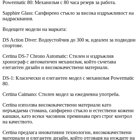
Powermatic 80: Механизъм с 80 часа резерв за работа.
Sapphire Glass: Сапфирено стъкло за висока издръжливост на
надрасквания.
Водещите модели на марката:
DS Action Diver: Водоустойчив до 300 м, идеален за подводни
спортове.
Certina DS-7 Chrono Automatic: Стилен и издръжлив
хронограф с автоматичен механизъм, който съчетава
елегантен дизайн и висококачествени материали.
DS-1: Класически и елегантен модел с механизъм Powermatic
80.
Certina Caimano: Стилен модел за ежедневна употреба.
Certina използва висококачествени материали като
неръждаема стомана, сапфирено стъкло и естествени кожени
каишки, като всеки часовник преминава през строг контрол
на качеството.
Certina предлага иновативни технологии, висококачествени
материали и елегантен дизайн, който отговаря на нуждите на