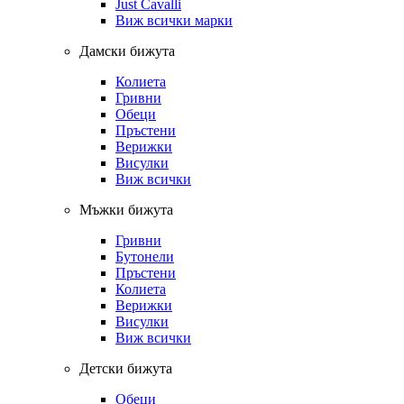
Just Cavalli
Виж всички марки
Дамски бижута
Колиета
Гривни
Обеци
Пръстени
Верижки
Висулки
Виж всички
Мъжки бижута
Гривни
Бутонели
Пръстени
Колиета
Верижки
Висулки
Виж всички
Детски бижута
Обеци