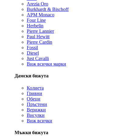
Arezia Oro
Burkhardt & Bischoff
APM Monaco
Four Line
Herbelin
Pierre Lannier
Paul Hewitt
Pierre Cardin
Fossil
Diesel
Just Cavalli
Виж всички марки
Дамски бижута
Колиета
Гривни
Обеци
Пръстени
Верижки
Висулки
Виж всички
Мъжки бижута