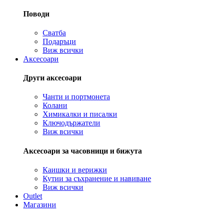
Поводи
Сватба
Подаръци
Виж всички
Аксесоари
Други аксесоари
Чанти и портмонета
Колани
Химикалки и писалки
Ключодържатели
Виж всички
Аксесоари за часовници и бижута
Каишки и верижки
Кутии за съхранение и навиване
Виж всички
Outlet
Магазини