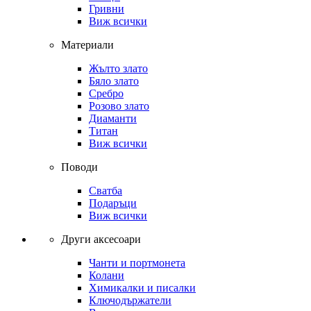
Гривни
Виж всички
Материали
Жълто злато
Бяло злато
Сребро
Розово злато
Диаманти
Титан
Виж всички
Поводи
Сватба
Подаръци
Виж всички
Други аксесоари
Чанти и портмонета
Колани
Химикалки и писалки
Ключодържатели