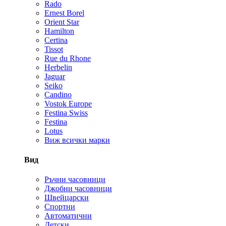
Rado
Ernest Borel
Orient Star
Hamilton
Certina
Tissot
Rue du Rhone
Herbelin
Jaguar
Seiko
Candino
Vostok Europe
Festina Swiss
Festina
Lotus
Виж всички марки
Вид
Ръчни часовници
Джобни часовници
Швейцарски
Спортни
Автоматични
Детски