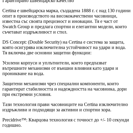
Гарантирано Швейцарско качество
Certina е швейцарска марка, създадена 1888 г. с над 130 години
опит в производството на висококачествени часовници,
известна със своята прецизност и иновации. Тя е част от
Swatch Group и предлага спортни и елегантни модели, които
съчетават издръжливост и стил.
DS Concept: (Double Security) на Certina е система за защита,
която осигурява изключителна устойчивост на удари и вода.
Тя включва две основни защитни функции:
Усилени корпуси и уплътнители, които предпазват
вътрешните механизми от външни влияния като удари и
проникване на вода.
Защитени механизми чрез специални компоненти, които
гарантират стабилността и надеждността на часовника, дори
при екстремни условия.
Тази технология прави часовниците на Certina изключително
издръжливи и подходящи за активни и спортни хора.
Precidrive™: Кварцова технология с точност до +/- 10 секунди
годишно.