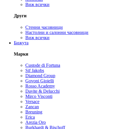
Виж всички
Други
Стенни часовници
Настолни и салонни часовници
Виж всички
Бижута
Марки
Custode di Fortuna
Sif Jakobs
Diamond Group
Govoni Gioielli
Rosso Academy
Davite & Delucchi
Mirco Visconti
Versace
Zancan
Breuning
Erica
Arezia Oro
Burkhardt & Bischoff