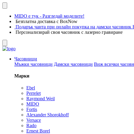
MIDO е тук - Разгледай моделите!
Безплатна доставка с BoxNow
Подарък чанта при онлайн покупка на дамски часовник F
Персонализирай своя часовник с лазерно гравиране
Часовници
Мъжки часовници
Дамски часовници
Виж всички часов
Марки
Ebel
Perrelet
Raymond Weil
MIDO
Fortis
Alexander Shorokhoff
Versace
Rado
Ernest Borel