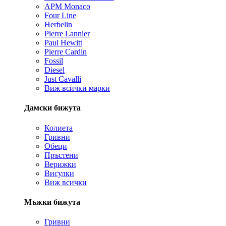
APM Monaco
Four Line
Herbelin
Pierre Lannier
Paul Hewitt
Pierre Cardin
Fossil
Diesel
Just Cavalli
Виж всички марки
Дамски бижута
Колиета
Гривни
Обеци
Пръстени
Верижки
Висулки
Виж всички
Мъжки бижута
Гривни