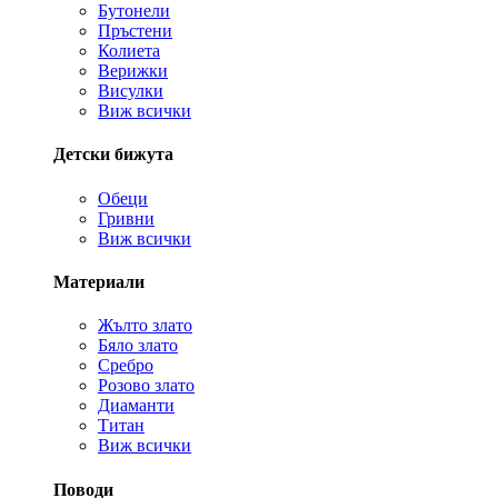
Бутонели
Пръстени
Колиета
Верижки
Висулки
Виж всички
Детски бижута
Обеци
Гривни
Виж всички
Материали
Жълто злато
Бяло злато
Сребро
Розово злато
Диаманти
Титан
Виж всички
Поводи