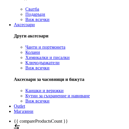
Сватба
Подаръци
Виж всички
Аксесоари
Други аксесоари
Чанти и портмонета
Колани
Химикалки и писалки
Ключодържатели
Виж всички
Аксесоари за часовници и бижута
Каишки и верижки
Кутии за съхранение и навиване
Виж всички
Outlet
Магазини
{{ compareProductsCount }}