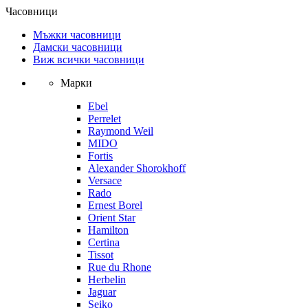
Часовници
Мъжки часовници
Дамски часовници
Виж всички часовници
Марки
Ebel
Perrelet
Raymond Weil
MIDO
Fortis
Alexander Shorokhoff
Versace
Rado
Ernest Borel
Orient Star
Hamilton
Certina
Tissot
Rue du Rhone
Herbelin
Jaguar
Seiko