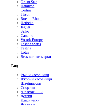
Orient Star
Hamilton
Certina
Tissot
Rue du Rhone
Herbelin
Jaguar
Seiko
Candino
Vostok Europe
Festina Swiss
Festina
Lotus
Виж всички марки
Вид
Ръчни часовници
Джобни часовници
Швейцарски
Спортни
Автоматични
Детски
Класически
Японски