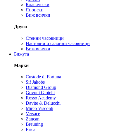
Класически
Японски
Виж всички
Други
Стенни часовници
Настолни и салонни часовници
Виж всички
Бижута
Марки
Custode di Fortuna
Sif Jakobs
Diamond Group
Govoni Gioielli
Rosso Academy
Davite & Delucchi
Mirco Visconti
Versace
Zancan
Breuning
Erica