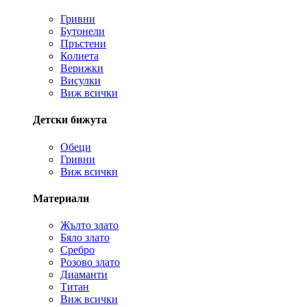
Гривни
Бутонели
Пръстени
Колиета
Верижки
Висулки
Виж всички
Детски бижута
Обеци
Гривни
Виж всички
Материали
Жълто злато
Бяло злато
Сребро
Розово злато
Диаманти
Титан
Виж всички