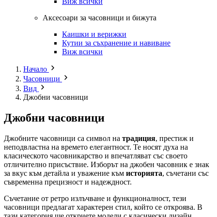
Виж всички
Аксесоари за часовници и бижута
Каишки и верижки
Кутии за съхранение и навиване
Виж всички
Начало
Часовници
Вид
Джобни часовници
Джобни часовници
Джобните часовници са символ на
традиция
, престиж и
неподвластна на времето елегантност. Те носят духа на
класическото часовникарство и впечатляват със своето
отличително присъствие. Изборът на джобен часовник е знак
за вкус към детайла и уважение към
историята
, съчетани със
съвременна прецизност и надеждност.
Съчетание от ретро излъчване и функционалност, тези
часовници предлагат характерен стил, който се откроява. В
тази категория ще откриете модели с класически дизайн,