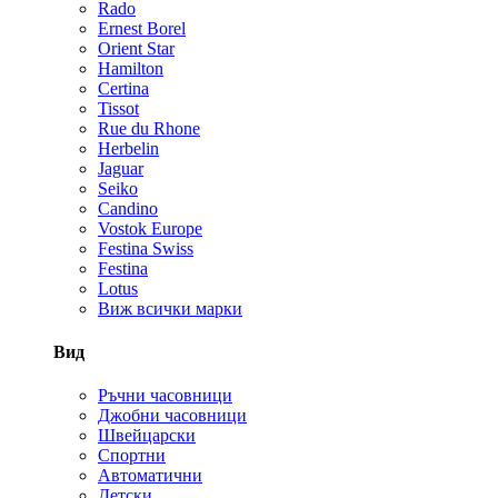
Rado
Ernest Borel
Orient Star
Hamilton
Certina
Tissot
Rue du Rhone
Herbelin
Jaguar
Seiko
Candino
Vostok Europe
Festina Swiss
Festina
Lotus
Виж всички марки
Вид
Ръчни часовници
Джобни часовници
Швейцарски
Спортни
Автоматични
Детски