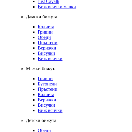
Just Cavalli
Виж всички марки
Дамски бижута
Колиета
Гривни
Обеци
Пръстени
Верижки
Висулки
Виж всички
Мъжки бижута
Гривни
Бутонели
Пръстени
Колиета
Верижки
Висулки
Виж всички
Детски бижута
Обеци