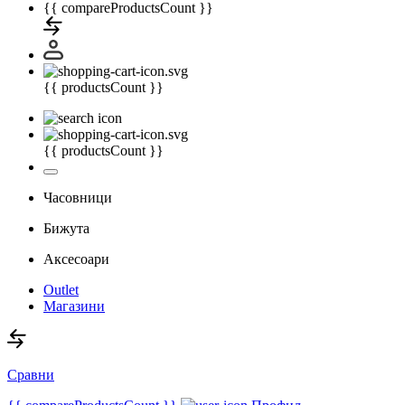
{{ compareProductsCount }}
{{ productsCount }}
{{ productsCount }}
Часовници
Бижута
Аксесоари
Outlet
Магазини
Сравни