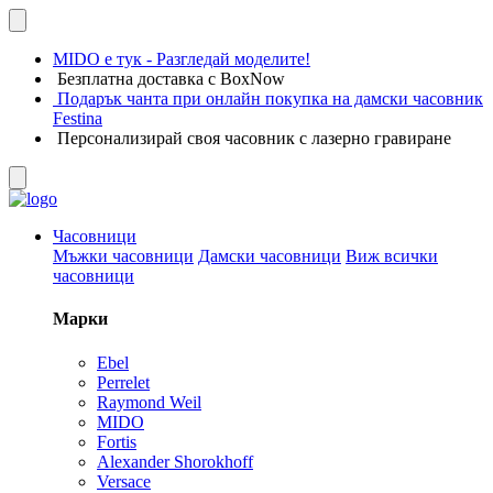
MIDO е тук - Разгледай моделите!
Безплатна доставка с BoxNow
Подарък чанта при онлайн покупка на дамски часовник
Festina
Персонализирай своя часовник с лазерно гравиране
Часовници
Мъжки часовници
Дамски часовници
Виж всички
часовници
Марки
Ebel
Perrelet
Raymond Weil
MIDO
Fortis
Alexander Shorokhoff
Versace