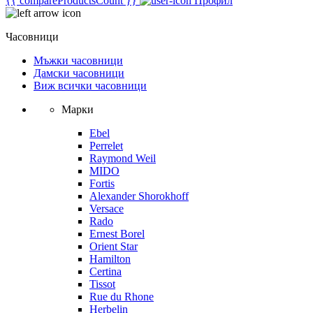
{{ compareProductsCount }}
Профил
Часовници
Мъжки часовници
Дамски часовници
Виж всички часовници
Марки
Ebel
Perrelet
Raymond Weil
MIDO
Fortis
Alexander Shorokhoff
Versace
Rado
Ernest Borel
Orient Star
Hamilton
Certina
Tissot
Rue du Rhone
Herbelin