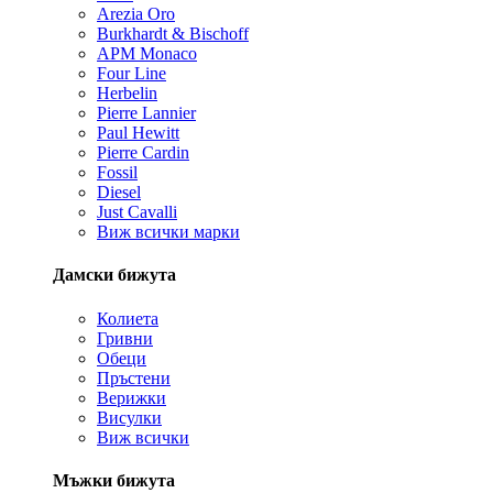
Arezia Oro
Burkhardt & Bischoff
APM Monaco
Four Line
Herbelin
Pierre Lannier
Paul Hewitt
Pierre Cardin
Fossil
Diesel
Just Cavalli
Виж всички марки
Дамски бижута
Колиета
Гривни
Обеци
Пръстени
Верижки
Висулки
Виж всички
Мъжки бижута