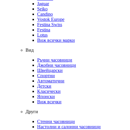
Jaguar
Seiko
Candino
Vostok Europe
Festina Swiss
Festina
Lotus
Виж всички марки
Вид
Ръчни часовници
Джобни часовници
Швейцарски
Спортни
Автоматични
Детски
Класически
Японски
Виж всички
Други
Стенни часовници
Настолни и салонни часовници