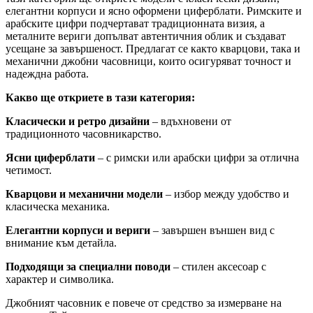
елегантни корпуси и ясно оформени циферблати. Римските и
арабските цифри подчертават традиционната визия, а
металните вериги допълват автентичния облик и създават
усещане за завършеност. Предлагат се както кварцови, така и
механични джобни часовници, които осигуряват точност и
надеждна работа.
Какво ще откриете в тази категория:
Класически и ретро дизайни
– вдъхновени от
традиционното часовникарство.
Ясни циферблати
– с римски или арабски цифри за отлична
четимост.
Кварцови и механични модели
– избор между удобство и
класическа механика.
Елегантни корпуси и вериги
– завършен външен вид с
внимание към детайла.
Подходящи за специални поводи
– стилен аксесоар с
характер и символика.
Джобният часовник е повече от средство за измерване на