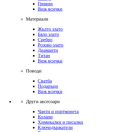
Гривни
Виж всички
Материали
Жълто злато
Бяло злато
Сребро
Розово злато
Диаманти
Титан
Виж всички
Поводи
Сватба
Подаръци
Виж всички
Други аксесоари
Чанти и портмонета
Колани
Химикалки и писалки
Ключодържатели