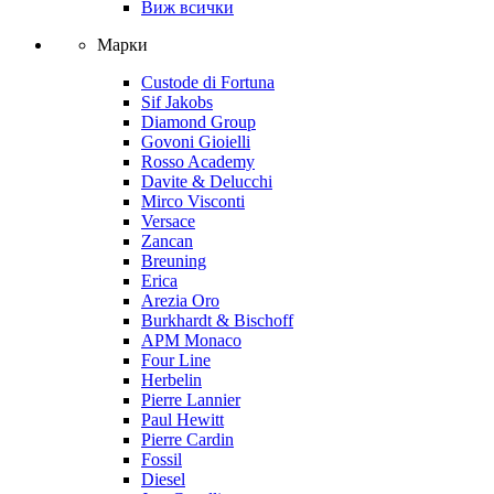
Виж всички
Марки
Custode di Fortuna
Sif Jakobs
Diamond Group
Govoni Gioielli
Rosso Academy
Davite & Delucchi
Mirco Visconti
Versace
Zancan
Breuning
Erica
Arezia Oro
Burkhardt & Bischoff
APM Monaco
Four Line
Herbelin
Pierre Lannier
Paul Hewitt
Pierre Cardin
Fossil
Diesel