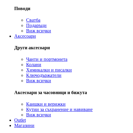
Поводи
Сватба
Подаръци
Виж всички
Аксесоари
Други аксесоари
Чанти и портмонета
Колани
Химикалки и писалки
Ключодържатели
Виж всички
Аксесоари за часовници и бижута
Каишки и верижки
Кутии за съхранение и навиване
Виж всички
Outlet
Магазини