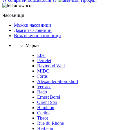
{{ compareProductsCount }}
Профил
Часовници
Мъжки часовници
Дамски часовници
Виж всички часовници
Марки
Ebel
Perrelet
Raymond Weil
MIDO
Fortis
Alexander Shorokhoff
Versace
Rado
Ernest Borel
Orient Star
Hamilton
Certina
Tissot
Rue du Rhone
Herbelin