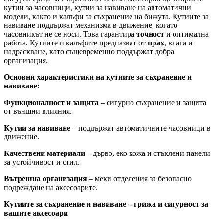
кутии за часовници, кутии за навиване на автоматични
модели, както и калъфи за съхранение на бижута. Кутиите за
навиване поддържат механизма в движение, когато
часовникът не се носи. Това гарантира
точност
и оптимална
работа. Кутиите и калъфите предпазват от
прах
, влага и
надраскване, като същевременно поддържат добра
организация.
Основни характеристики на кутиите за съхранение и
навиване:
Функционалност и защита
– сигурно съхранение и защита
от външни влияния.
Кутии за навиване
– поддържат автоматичните часовници в
движение.
Качествени материали
– дърво, еко кожа и стъклени панели
за устойчивост и стил.
Вътрешна организация
– меки отделения за безопасно
подреждане на аксесоарите.
Кутиите за съхранение и навиване – грижа и сигурност за
вашите аксесоари