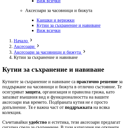
Виж всички
Аксесоари за часовници и бижута
Каишки и верижки
Кутии за съхранение и навиване
Виж всички
Начало
Аксесоари
Аксесоари за часовници и бижута
Кутии за съхранение и навиване
Кутии за съхранение и навиване
Кутиите за съхранение и навиване са
практично решение
за
поддържане на часовници и бижута в отлично състояние. Те
осигуряват
защита
, организация и правилна грижа, като
запазват външния вид и функционалността на вашите
аксесоари във времето. Подбраната кутия не е просто
допълнение. Тя е важна част от
поддръжката
на всяка
колекция.
Съчетавайки
удобство
и естетика, тези аксесоари предлагат
сигурна среда за съхранение. В тази категория ще откриете