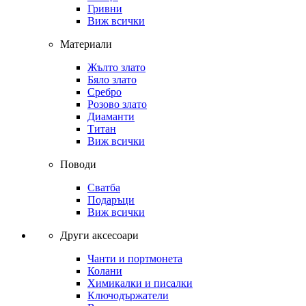
Гривни
Виж всички
Материали
Жълто злато
Бяло злато
Сребро
Розово злато
Диаманти
Титан
Виж всички
Поводи
Сватба
Подаръци
Виж всички
Други аксесоари
Чанти и портмонета
Колани
Химикалки и писалки
Ключодържатели