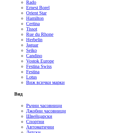
Rado
Ernest Borel
Orient Star
Hamilton
Certina
Tissot
Rue du Rhone
Herbelin
Jaguar
Seiko
Candino
Vostok Europe
Festina Swiss
Festina
Lotus
Виж всички марки
Вид
Ръчни часовници
Джобни часовници
Швейцарски
Спортни
Автоматични
Детски