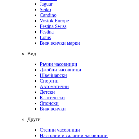
Jaguar
Seiko
Candino
Vostok Europe
Festina Swiss
Festina
Lotus
Виж всички марки
Вид
Ръчни часовници
Джобни часовници
Швейцарски
Спортни
Автоматични
Детски
Класически
Японски
Виж всички
Други
Стенни часовници
Настолни и салонни часовници