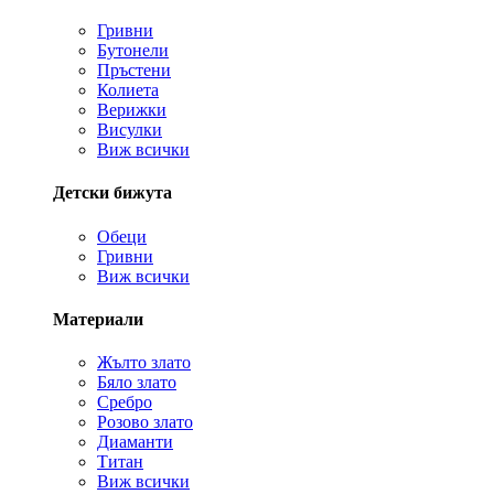
Гривни
Бутонели
Пръстени
Колиета
Верижки
Висулки
Виж всички
Детски бижута
Обеци
Гривни
Виж всички
Материали
Жълто злато
Бяло злато
Сребро
Розово злато
Диаманти
Титан
Виж всички