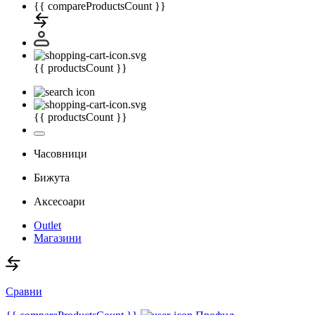
{{ compareProductsCount }}
{{ productsCount }}
{{ productsCount }}
Часовници
Бижута
Аксесоари
Outlet
Магазини
Сравни