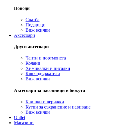
Поводи
Сватба
Подаръци
Виж всички
Аксесоари
Други аксесоари
Чанти и портмонета
Колани
Химикалки и писалки
Ключодържатели
Виж всички
Аксесоари за часовници и бижута
Каишки и верижки
Кутии за съхранение и навиване
Виж всички
Outlet
Магазини