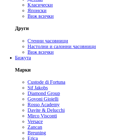
Класически
Японски
Виж всички
Други
Стенни часовници
Настолни и салонни часовници
Виж всички
Бижута
Марки
Custode di Fortuna
Sif Jakobs
Diamond Group
Govoni Gioielli
Rosso Academy
Davite & Delucchi
Mirco Visconti
Versace
Zancan
Breuning
Erica