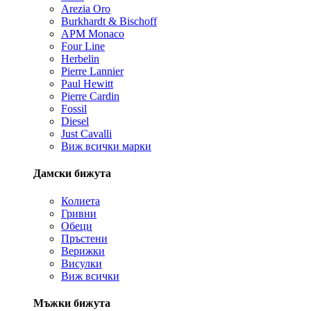
Arezia Oro
Burkhardt & Bischoff
APM Monaco
Four Line
Herbelin
Pierre Lannier
Paul Hewitt
Pierre Cardin
Fossil
Diesel
Just Cavalli
Виж всички марки
Дамски бижута
Колиета
Гривни
Обеци
Пръстени
Верижки
Висулки
Виж всички
Мъжки бижута