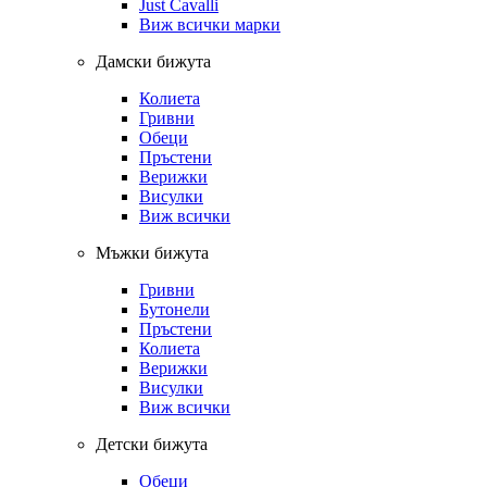
Just Cavalli
Виж всички марки
Дамски бижута
Колиета
Гривни
Обеци
Пръстени
Верижки
Висулки
Виж всички
Мъжки бижута
Гривни
Бутонели
Пръстени
Колиета
Верижки
Висулки
Виж всички
Детски бижута
Обеци