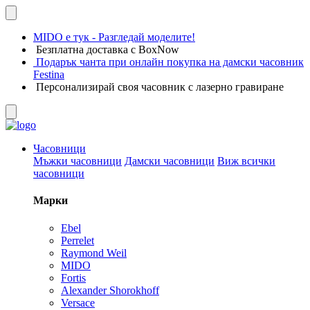
MIDO е тук - Разгледай моделите!
Безплатна доставка с BoxNow
Подарък чанта при онлайн покупка на дамски часовник
Festina
Персонализирай своя часовник с лазерно гравиране
Часовници
Мъжки часовници
Дамски часовници
Виж всички
часовници
Марки
Ebel
Perrelet
Raymond Weil
MIDO
Fortis
Alexander Shorokhoff
Versace