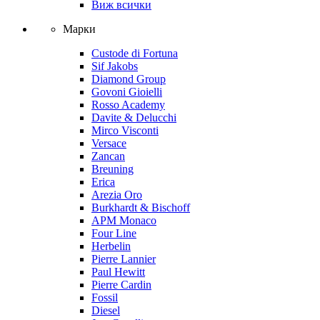
Виж всички
Марки
Custode di Fortuna
Sif Jakobs
Diamond Group
Govoni Gioielli
Rosso Academy
Davite & Delucchi
Mirco Visconti
Versace
Zancan
Breuning
Erica
Arezia Oro
Burkhardt & Bischoff
APM Monaco
Four Line
Herbelin
Pierre Lannier
Paul Hewitt
Pierre Cardin
Fossil
Diesel