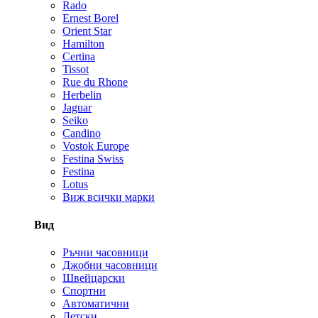
Rado
Ernest Borel
Orient Star
Hamilton
Certina
Tissot
Rue du Rhone
Herbelin
Jaguar
Seiko
Candino
Vostok Europe
Festina Swiss
Festina
Lotus
Виж всички марки
Вид
Ръчни часовници
Джобни часовници
Швейцарски
Спортни
Автоматични
Детски