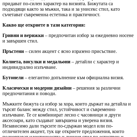
придават по-силен характер на визията. Бижутата са
подходящи както за мъжки, така и за унисекс стил, като
съчетават съвременна естетика и практичност.
Какво ще откриете в тази категория:
Гривни и верижки
– предпочитан избор за ежедневно носене
и завършен стил.
Пръстени
– силен акцент с ясно изразено присъствие.
Колиета, висулки и медальони
– детайли с характер и
индивидуално излъчване.
Бутонели
– елегантно допълнение към официална визия.
Класически и модерни дизайни
– решения за различни
предпочитания и поводи.
Мъжките бижута са избор за хора, които държат на детайла и
търсят баланс между стил, устойчивост и съвременно
излъчване. Те се комбинират лесно с часовници и други
аксесоари, като създават завършена и уверена визия.
Независимо дали търсите по-сдържан модел или по-
отличителен акцент, тук ще откриете предложения, които
подчертават идентичността и личния стил по естествен и