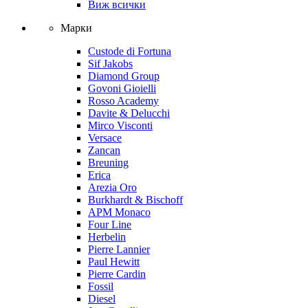
Виж всички
Марки
Custode di Fortuna
Sif Jakobs
Diamond Group
Govoni Gioielli
Rosso Academy
Davite & Delucchi
Mirco Visconti
Versace
Zancan
Breuning
Erica
Arezia Oro
Burkhardt & Bischoff
APM Monaco
Four Line
Herbelin
Pierre Lannier
Paul Hewitt
Pierre Cardin
Fossil
Diesel