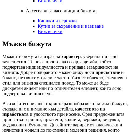
Виж всички
Аксесоари за часовници и бижута
Каишки и верижки
Кутии за съхранение и навиване
Виж всички
Мъжки бижута
Мъжките бижута са израз на
характер
, увереност и ясно
заявен
стил
. Те не са просто аксесоар, а детайл, който
подчертава индивидуалността и придава завършеност на
визията. Добре подбраното мъжко бижу носи
присъствие
и
баланс, независимо дали е част от бизнес облекло, ежедневен
стил или визия за специален повод. То може да бъде
дискретен акцент или по-отличителен елемент, който ясно
подчертава личния вкус.
В тази категория ще откриете разнообразие от мъжки бижута,
създадени с внимание към детайла,
качеството на
изработката
и удобството при носене. Сред предложенията
присъстват гривни, пръстени, колиета, верижки, висулки,
медальони и бутонели. Дизайните варират от класически и
изчистени модели до по-смели и модерни решения, които