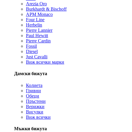
Arezia Oro
Burkhardt & Bischoff
APM Monaco
Four Line
Herbelin
Pierre Lannier
Paul Hewitt
Pierre Cardin
Fossil
Diesel
Just Cavalli
Виж всички марки
Дамски бижута
Колиета
Гривни
Обеци
Пръстени
Верижки
Висулки
Виж всички
Мъжки бижута