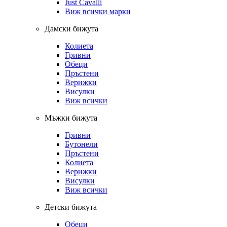
Just Cavalli
Виж всички марки
Дамски бижута
Колиета
Гривни
Обеци
Пръстени
Верижки
Висулки
Виж всички
Мъжки бижута
Гривни
Бутонели
Пръстени
Колиета
Верижки
Висулки
Виж всички
Детски бижута
Обеци