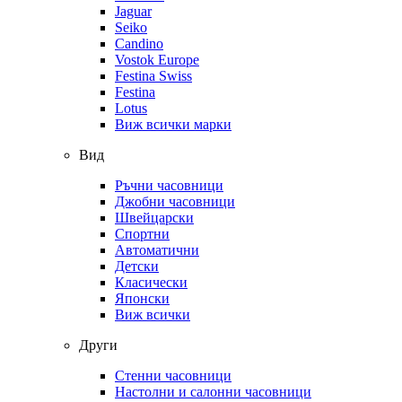
Jaguar
Seiko
Candino
Vostok Europe
Festina Swiss
Festina
Lotus
Виж всички марки
Вид
Ръчни часовници
Джобни часовници
Швейцарски
Спортни
Автоматични
Детски
Класически
Японски
Виж всички
Други
Стенни часовници
Настолни и салонни часовници