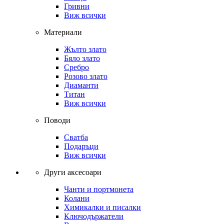
Гривни
Виж всички
Материали
Жълто злато
Бяло злато
Сребро
Розово злато
Диаманти
Титан
Виж всички
Поводи
Сватба
Подаръци
Виж всички
Други аксесоари
Чанти и портмонета
Колани
Химикалки и писалки
Ключодържатели