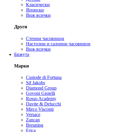
Класически
Японски
Виж всички
Други
Стенни часовници
Настолни и салонни часовници
Виж всички
Бижута
Марки
Custode di Fortuna
Sif Jakobs
Diamond Group
Govoni Gioielli
Rosso Academy
Davite & Delucchi
Mirco Visconti
Versace
Zancan
Breuning
Erica