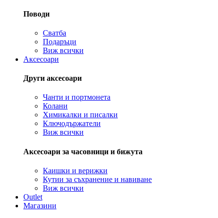
Поводи
Сватба
Подаръци
Виж всички
Аксесоари
Други аксесоари
Чанти и портмонета
Колани
Химикалки и писалки
Ключодържатели
Виж всички
Аксесоари за часовници и бижута
Каишки и верижки
Кутии за съхранение и навиване
Виж всички
Outlet
Магазини