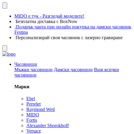
MIDO е тук - Разгледай моделите!
Безплатна доставка с BoxNow
Подарък чанта при онлайн покупка на дамски часовник
Festina
Персонализирай своя часовник с лазерно гравиране
Часовници
Мъжки часовници
Дамски часовници
Виж всички
часовници
Марки
Ebel
Perrelet
Raymond Weil
MIDO
Fortis
Alexander Shorokhoff
Versace