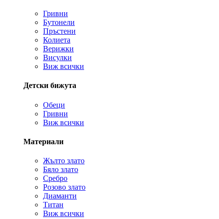
Гривни
Бутонели
Пръстени
Колиета
Верижки
Висулки
Виж всички
Детски бижута
Обеци
Гривни
Виж всички
Материали
Жълто злато
Бяло злато
Сребро
Розово злато
Диаманти
Титан
Виж всички