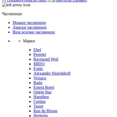
{{ compareProductsCount }}
Профил
Часовници
Мъжки часовници
Дамски часовници
Виж всички часовници
Марки
Ebel
Perrelet
Raymond Weil
MIDO
Fortis
Alexander Shorokhoff
Versace
Rado
Ernest Borel
Orient Star
Hamilton
Certina
Tissot
Rue du Rhone
Herbelin