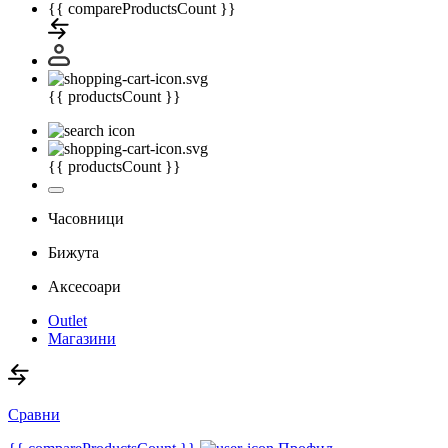
{{ compareProductsCount }}
{{ productsCount }}
{{ productsCount }}
Часовници
Бижута
Аксесоари
Outlet
Магазини
Сравни