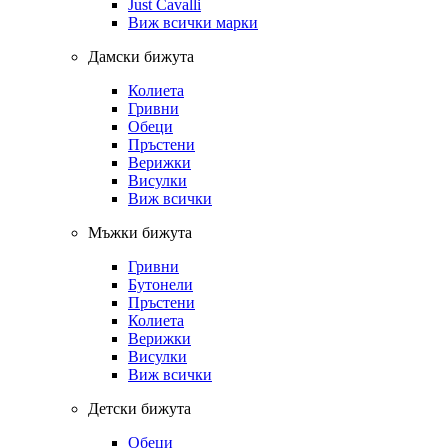
Just Cavalli
Виж всички марки
Дамски бижута
Колиета
Гривни
Обеци
Пръстени
Верижки
Висулки
Виж всички
Мъжки бижута
Гривни
Бутонели
Пръстени
Колиета
Верижки
Висулки
Виж всички
Детски бижута
Обеци