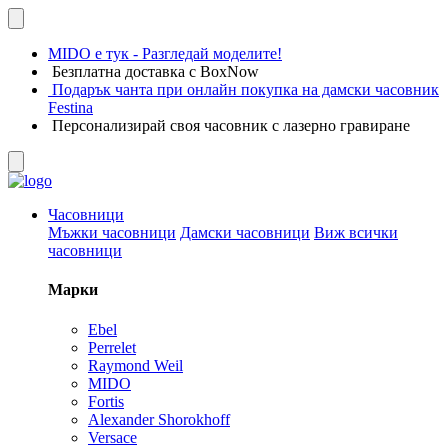
MIDO е тук - Разгледай моделите!
Безплатна доставка с BoxNow
Подарък чанта при онлайн покупка на дамски часовник
Festina
Персонализирай своя часовник с лазерно гравиране
Часовници
Мъжки часовници
Дамски часовници
Виж всички
часовници
Марки
Ebel
Perrelet
Raymond Weil
MIDO
Fortis
Alexander Shorokhoff
Versace