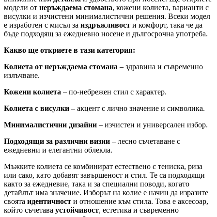
модели от
неръждаема стомана
, кожени колиета, варианти с
висулки и изчистени минималистични решения. Всеки модел
е изработен с мисъл за
издръжливост
и комфорт, така че да
бъде подходящ за ежедневно носене и дългосрочна употреба.
Какво ще откриете в тази категория:
Колиета от неръждаема стомана
– здравина и съвременно
излъчване.
Кожени колиета
– по-небрежен стил с характер.
Колиета с висулки
– акцент с лично значение и символика.
Минималистични дизайни
– изчистен и универсален избор.
Подходящи за различни визии
– лесно съчетаване с
ежедневни и елегантни облекла.
Мъжките колиета се комбинират естествено с тениска, риза
или сако, като добавят завършеност и стил. Те са подходящи
както за ежедневие, така и за специални поводи, когато
детайлът има значение. Изборът на колие е начин да изразите
своята
идентичност
и отношение към стила. Това е аксесоар,
който съчетава
устойчивост
, естетика и съвременно