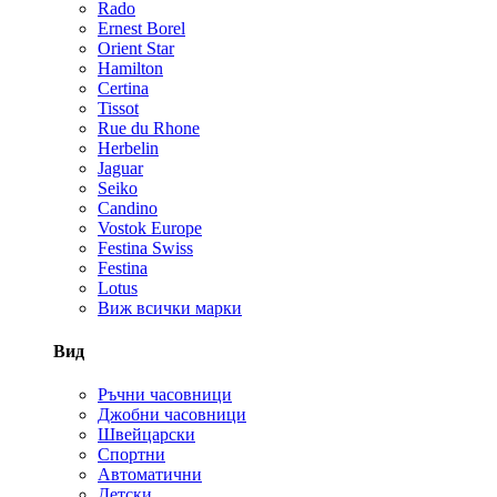
Rado
Ernest Borel
Orient Star
Hamilton
Certina
Tissot
Rue du Rhone
Herbelin
Jaguar
Seiko
Candino
Vostok Europe
Festina Swiss
Festina
Lotus
Виж всички марки
Вид
Ръчни часовници
Джобни часовници
Швейцарски
Спортни
Автоматични
Детски