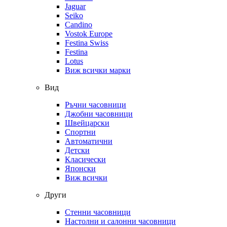
Jaguar
Seiko
Candino
Vostok Europe
Festina Swiss
Festina
Lotus
Виж всички марки
Вид
Ръчни часовници
Джобни часовници
Швейцарски
Спортни
Автоматични
Детски
Класически
Японски
Виж всички
Други
Стенни часовници
Настолни и салонни часовници