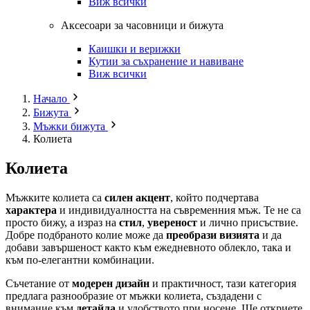
Виж всички
Аксесоари за часовници и бижута
Каишки и верижки
Кутии за съхранение и навиване
Виж всички
Начало
Бижута
Мъжки бижута
Колиета
Колиета
Мъжките колиета са
силен акцент
, който подчертава
характера
и индивидуалността на съвременния мъж. Те не са
просто бижу, а израз на
стил
,
увереност
и лично присъствие.
Добре подбраното колие може да
преобрази визията
и да
добави завършеност както към ежедневното облекло, така и
към по-елегантни комбинации.
Съчетание от
модерен дизайн
и практичност, тази категория
предлага разнообразие от мъжки колиета, създадени с
внимание към
детайла
и удобството при носене. Ще откриете