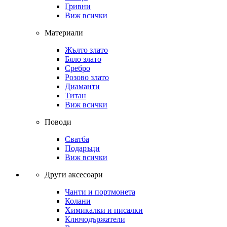
Гривни
Виж всички
Материали
Жълто злато
Бяло злато
Сребро
Розово злато
Диаманти
Титан
Виж всички
Поводи
Сватба
Подаръци
Виж всички
Други аксесоари
Чанти и портмонета
Колани
Химикалки и писалки
Ключодържатели