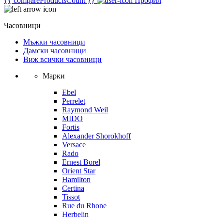
{{ compareProductsCount }}
Профил
Часовници
Мъжки часовници
Дамски часовници
Виж всички часовници
Марки
Ebel
Perrelet
Raymond Weil
MIDO
Fortis
Alexander Shorokhoff
Versace
Rado
Ernest Borel
Orient Star
Hamilton
Certina
Tissot
Rue du Rhone
Herbelin