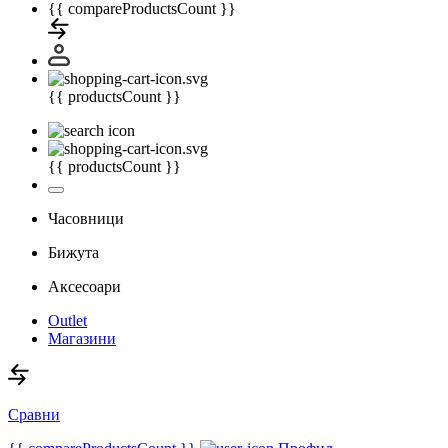
{{ compareProductsCount }}
{{ productsCount }}
{{ productsCount }}
Часовници
Бижута
Аксесоари
Outlet
Магазини
Сравни