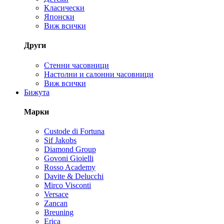
Класически
Японски
Виж всички
Други
Стенни часовници
Настолни и салонни часовници
Виж всички
Бижута
Марки
Custode di Fortuna
Sif Jakobs
Diamond Group
Govoni Gioielli
Rosso Academy
Davite & Delucchi
Mirco Visconti
Versace
Zancan
Breuning
Erica