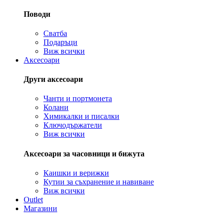
Поводи
Сватба
Подаръци
Виж всички
Аксесоари
Други аксесоари
Чанти и портмонета
Колани
Химикалки и писалки
Ключодържатели
Виж всички
Аксесоари за часовници и бижута
Каишки и верижки
Кутии за съхранение и навиване
Виж всички
Outlet
Магазини