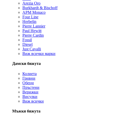
Arezia Oro
Burkhardt & Bischoff
APM Monaco
Four Line
Herbelin
Pierre Lannier
Paul Hewitt
Pierre Cardin
Fossil
Diesel
Just Cavalli
Виж всички марки
Дамски бижута
Колиета
Гривни
Обеци
Пръстени
Верижки
Висулки
Виж всички
Мъжки бижута