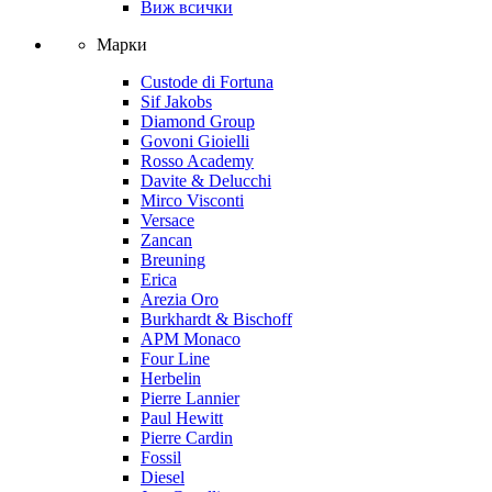
Виж всички
Марки
Custode di Fortuna
Sif Jakobs
Diamond Group
Govoni Gioielli
Rosso Academy
Davite & Delucchi
Mirco Visconti
Versace
Zancan
Breuning
Erica
Arezia Oro
Burkhardt & Bischoff
APM Monaco
Four Line
Herbelin
Pierre Lannier
Paul Hewitt
Pierre Cardin
Fossil
Diesel