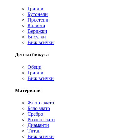
Гривни
Бутонели
Пръстени
Колиета
Верижки
Висулки
Виж всички
Детски бижута
Обеци
Гривни
Виж всички
Материали
Жълто злато
Бяло злато
Сребро
Розово злато
Диаманти
Титан
Виж всички