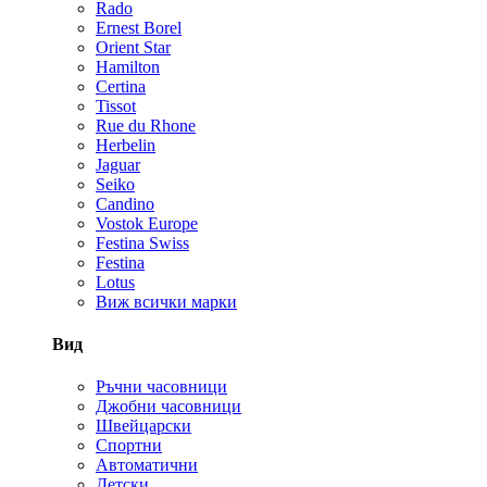
Rado
Ernest Borel
Orient Star
Hamilton
Certina
Tissot
Rue du Rhone
Herbelin
Jaguar
Seiko
Candino
Vostok Europe
Festina Swiss
Festina
Lotus
Виж всички марки
Вид
Ръчни часовници
Джобни часовници
Швейцарски
Спортни
Автоматични
Детски