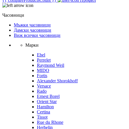
{{ compareProductsCount }}
Профил
Часовници
Мъжки часовници
Дамски часовници
Виж всички часовници
Марки
Ebel
Perrelet
Raymond Weil
MIDO
Fortis
Alexander Shorokhoff
Versace
Rado
Ernest Borel
Orient Star
Hamilton
Certina
Tissot
Rue du Rhone
Herbelin