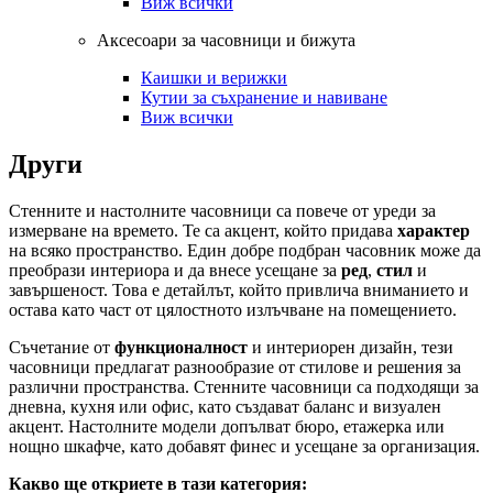
Виж всички
Аксесоари за часовници и бижута
Каишки и верижки
Кутии за съхранение и навиване
Виж всички
Други
Стенните и настолните часовници са повече от уреди за
измерване на времето. Те са акцент, който придава
характер
на всяко пространство. Един добре подбран часовник може да
преобрази интериора и да внесе усещане за
ред
,
стил
и
завършеност. Това е детайлът, който привлича вниманието и
остава като част от цялостното излъчване на помещението.
Съчетание от
функционалност
и интериорен дизайн, тези
часовници предлагат разнообразие от стилове и решения за
различни пространства. Стенните часовници са подходящи за
дневна, кухня или офис, като създават баланс и визуален
акцент. Настолните модели допълват бюро, етажерка или
нощно шкафче, като добавят финес и усещане за организация.
Какво ще откриете в тази категория: