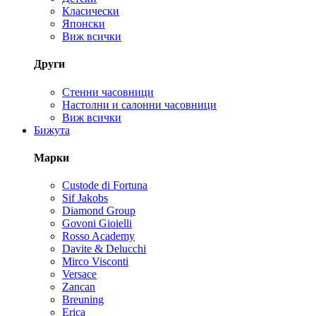
Класически
Японски
Виж всички
Други
Стенни часовници
Настолни и салонни часовници
Виж всички
Бижута
Марки
Custode di Fortuna
Sif Jakobs
Diamond Group
Govoni Gioielli
Rosso Academy
Davite & Delucchi
Mirco Visconti
Versace
Zancan
Breuning
Erica