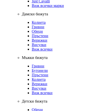
Just Cavalli
Виж всички марки
Дамски бижута
Колиета
Гривни
Обеци
Пръстени
Верижки
Висулки
Виж всички
Мъжки бижута
Гривни
Бутонели
Пръстени
Колиета
Верижки
Висулки
Виж всички
Детски бижута
Обеци