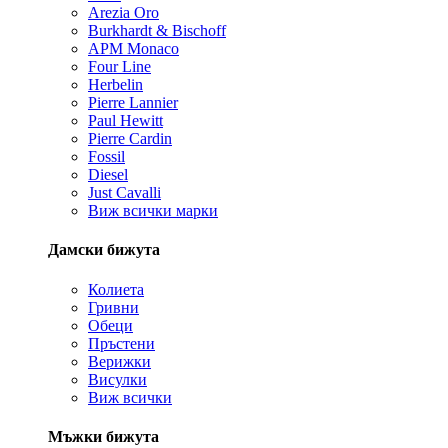
Arezia Oro
Burkhardt & Bischoff
APM Monaco
Four Line
Herbelin
Pierre Lannier
Paul Hewitt
Pierre Cardin
Fossil
Diesel
Just Cavalli
Виж всички марки
Дамски бижута
Колиета
Гривни
Обеци
Пръстени
Верижки
Висулки
Виж всички
Мъжки бижута