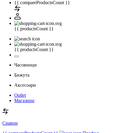
{{ compareProductsCount }}
{{ productsCount }}
{{ productsCount }}
Часовници
Бижута
Аксесоари
Outlet
Магазини
Сравни