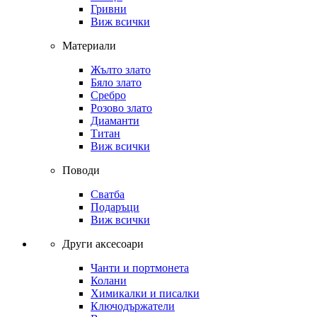
Гривни
Виж всички
Материали
Жълто злато
Бяло злато
Сребро
Розово злато
Диаманти
Титан
Виж всички
Поводи
Сватба
Подаръци
Виж всички
Други аксесоари
Чанти и портмонета
Колани
Химикалки и писалки
Ключодържатели