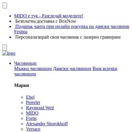
MIDO е тук - Разгледай моделите!
Безплатна доставка с BoxNow
Подарък чанта при онлайн покупка на дамски часовник
Festina
Персонализирай своя часовник с лазерно гравиране
Часовници
Мъжки часовници
Дамски часовници
Виж всички
часовници
Марки
Ebel
Perrelet
Raymond Weil
MIDO
Fortis
Alexander Shorokhoff
Versace