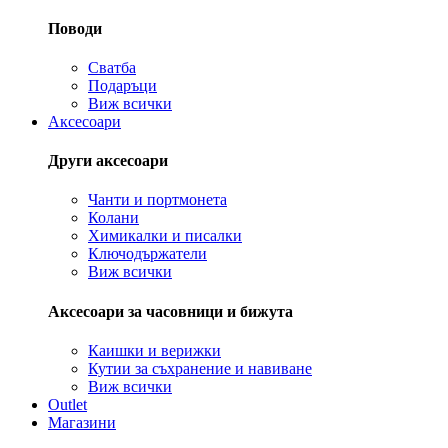
Поводи
Сватба
Подаръци
Виж всички
Аксесоари
Други аксесоари
Чанти и портмонета
Колани
Химикалки и писалки
Ключодържатели
Виж всички
Аксесоари за часовници и бижута
Каишки и верижки
Кутии за съхранение и навиване
Виж всички
Outlet
Магазини