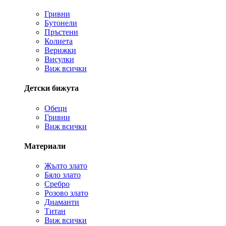
Гривни
Бутонели
Пръстени
Колиета
Верижки
Висулки
Виж всички
Детски бижута
Обеци
Гривни
Виж всички
Материали
Жълто злато
Бяло злато
Сребро
Розово злато
Диаманти
Титан
Виж всички