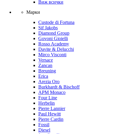
Виж всички
Марки
Custode di Fortuna
Sif Jakobs
Diamond Group
Govoni Gioielli
Rosso Academy
Davite & Delucchi
Mirco Visconti
Versace
Zancan
Breuning
Erica
Arezia Oro
Burkhardt & Bischoff
APM Monaco
Four Line
Herbelin
Pierre Lannier
Paul Hewitt
Pierre Cardin
Fossil
Diesel