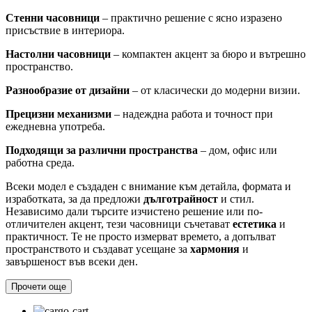
Стенни часовници
– практично решение с ясно изразено
присъствие в интериора.
Настолни часовници
– компактен акцент за бюро и вътрешно
пространство.
Разнообразие от дизайни
– от класически до модерни визии.
Прецизни механизми
– надеждна работа и точност при
ежедневна употреба.
Подходящи за различни пространства
– дом, офис или
работна среда.
Всеки модел е създаден с внимание към детайла, формата и
изработката, за да предложи
дълготрайност
и стил.
Независимо дали търсите изчистено решение или по-
отличителен акцент, тези часовници съчетават
естетика
и
практичност. Те не просто измерват времето, а допълват
пространството и създават усещане за
хармония
и
завършеност във всеки ден.
Прочети още