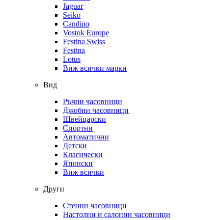
Jaguar
Seiko
Candino
Vostok Europe
Festina Swiss
Festina
Lotus
Виж всички марки
Вид
Ръчни часовници
Джобни часовници
Швейцарски
Спортни
Автоматични
Детски
Класически
Японски
Виж всички
Други
Стенни часовници
Настолни и салонни часовници