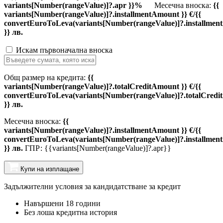
variants[Number(rangeValue)]?.apr }}%
Месечна вноска:
{{
variants[Number(rangeValue)]?.installmentAmount }} €/{{
convertEuroToLeva(variants[Number(rangeValue)]?.installmen
}} лв.
Искам първоначална вноска
Общ размер на кредита:
{{
variants[Number(rangeValue)]?.totalCreditAmount }} €/{{
convertEuroToLeva(variants[Number(rangeValue)]?.totalCredi
}} лв.
Месечна вноска:
{{
variants[Number(rangeValue)]?.installmentAmount }} €/{{
convertEuroToLeva(variants[Number(rangeValue)]?.installmen
}} лв.
ГПР: {{variants[Number(rangeValue)]?.apr}}
Купи на изплащане
Задължителни условия за кандидатстване за кредит
Навършени 18 години
Без лоша кредитна история