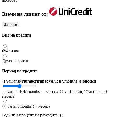
аксесоар.
Вземи на лизинг от:
Затвори
Вид на кредита
0% лихва
Други периоди
Период на кредита
{{ variants[Number(rangeValue)]?.months }} вноски
{{ variants[0]?.months }} месеца
{{ variants.at(-1)?.months }}
месеца
{{ variant.months }} месеца
Годишен процент на разходите:
{{