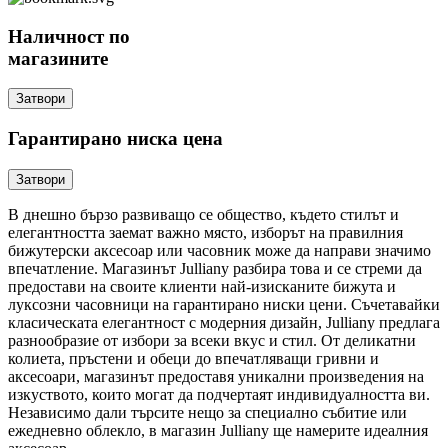
Наличност по
магазините
Затвори
Гарантирано ниска цена
Затвори
В днешно бързо развиващо се общество, където стилът и
елегантността заемат важно място, изборът на правилния
бижутерски аксесоар или часовник може да направи значимо
впечатление. Магазинът Julliany разбира това и се стреми да
предостави на своите клиенти най-изисканите бижута и
луксозни часовници на гарантирано ниски цени. Съчетавайки
класическата елегантност с модерния дизайн, Julliany предлага
разнообразие от избори за всеки вкус и стил. От деликатни
колиета, пръстени и обеци до впечатляващи гривни и
аксесоари, магазинът предоставя уникални произведения на
изкуството, които могат да подчертаят индивидуалността ви.
Независимо дали търсите нещо за специално събитие или
ежедневно облекло, в магазин Julliany ще намерите идеалния