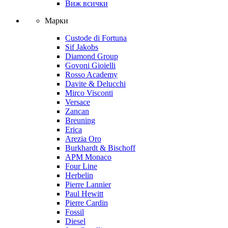
Виж всички
Марки
Custode di Fortuna
Sif Jakobs
Diamond Group
Govoni Gioielli
Rosso Academy
Davite & Delucchi
Mirco Visconti
Versace
Zancan
Breuning
Erica
Arezia Oro
Burkhardt & Bischoff
APM Monaco
Four Line
Herbelin
Pierre Lannier
Paul Hewitt
Pierre Cardin
Fossil
Diesel