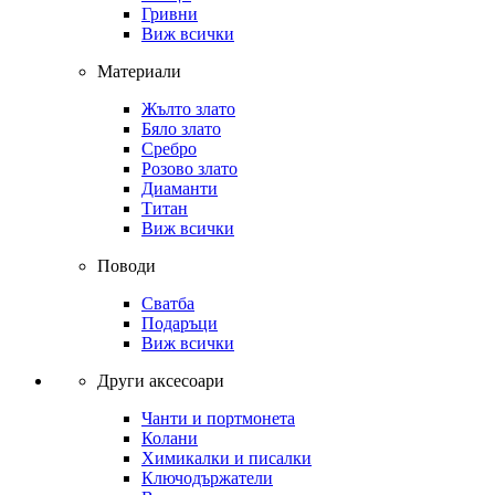
Гривни
Виж всички
Материали
Жълто злато
Бяло злато
Сребро
Розово злато
Диаманти
Титан
Виж всички
Поводи
Сватба
Подаръци
Виж всички
Други аксесоари
Чанти и портмонета
Колани
Химикалки и писалки
Ключодържатели