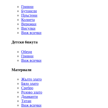
Гривни
Бутонели
Пръстени
Колиета
Верижки
Висулки
Виж всички
Детски бижута
Обеци
Гривни
Виж всички
Материали
Жълто злато
Бяло злато
Сребро
Розово злато
Диаманти
Титан
Виж всички