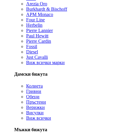
Arezia Oro
Burkhardt & Bischoff
APM Monaco
Four Line
Herbelin
Pierre Lannier
Paul Hewitt
Pierre Cardin
Fossil
Diesel
Just Cavalli
Виж всички марки
Дамски бижута
Колиета
Гривни
Обеци
Пръстени
Верижки
Висулки
Виж всички
Мъжки бижута