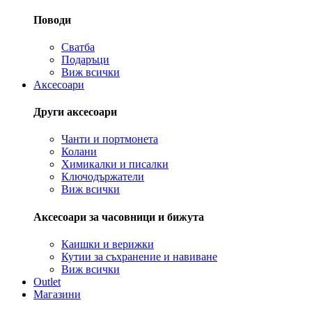
Поводи
Сватба
Подаръци
Виж всички
Аксесоари
Други аксесоари
Чанти и портмонета
Колани
Химикалки и писалки
Ключодържатели
Виж всички
Аксесоари за часовници и бижута
Каишки и верижки
Кутии за съхранение и навиване
Виж всички
Outlet
Магазини