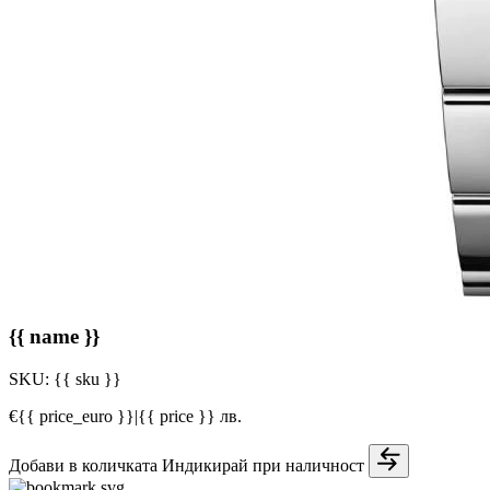
{{ name }}
SKU:
{{ sku }}
€{{ price_euro }}
|
{{ price }} лв.
Добави в количката
Индикирай при наличност