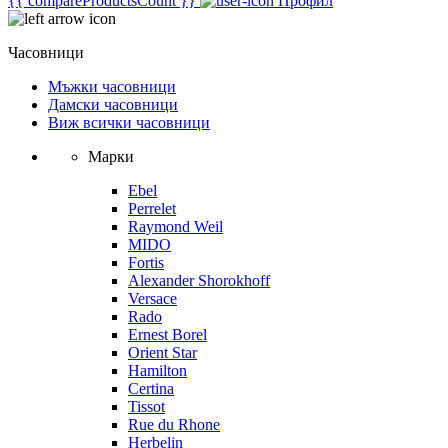
{{ compareProductsCount }}
Профил
Часовници
Мъжки часовници
Дамски часовници
Виж всички часовници
Марки
Ebel
Perrelet
Raymond Weil
MIDO
Fortis
Alexander Shorokhoff
Versace
Rado
Ernest Borel
Orient Star
Hamilton
Certina
Tissot
Rue du Rhone
Herbelin