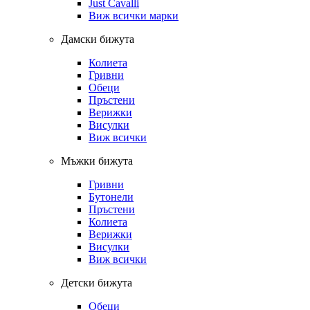
Just Cavalli
Виж всички марки
Дамски бижута
Колиета
Гривни
Обеци
Пръстени
Верижки
Висулки
Виж всички
Мъжки бижута
Гривни
Бутонели
Пръстени
Колиета
Верижки
Висулки
Виж всички
Детски бижута
Обеци