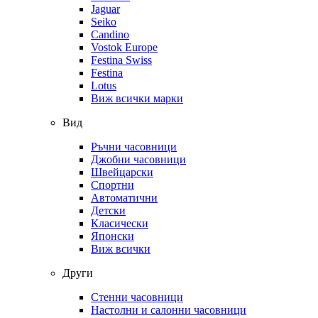
Jaguar
Seiko
Candino
Vostok Europe
Festina Swiss
Festina
Lotus
Виж всички марки
Вид
Ръчни часовници
Джобни часовници
Швейцарски
Спортни
Автоматични
Детски
Класически
Японски
Виж всички
Други
Стенни часовници
Настолни и салонни часовници