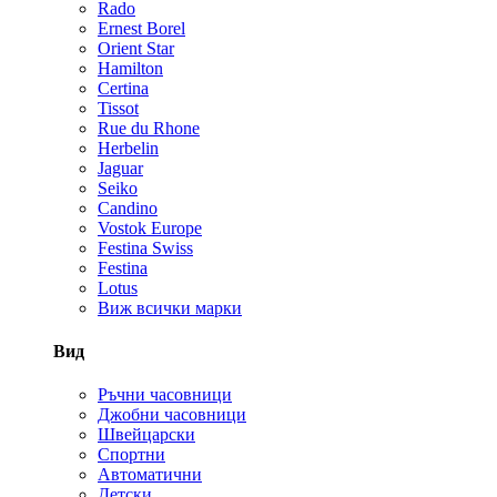
Rado
Ernest Borel
Orient Star
Hamilton
Certina
Tissot
Rue du Rhone
Herbelin
Jaguar
Seiko
Candino
Vostok Europe
Festina Swiss
Festina
Lotus
Виж всички марки
Вид
Ръчни часовници
Джобни часовници
Швейцарски
Спортни
Автоматични
Детски