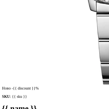
Ново
-{{ discount }}%
SKU
:
{{ sku }}
{{ name }}