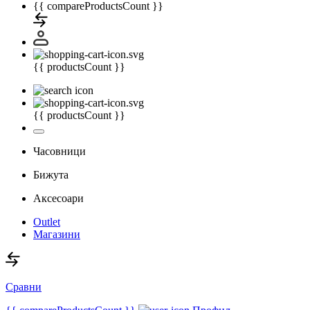
{{ compareProductsCount }}
{{ productsCount }}
{{ productsCount }}
Часовници
Бижута
Аксесоари
Outlet
Магазини
Сравни