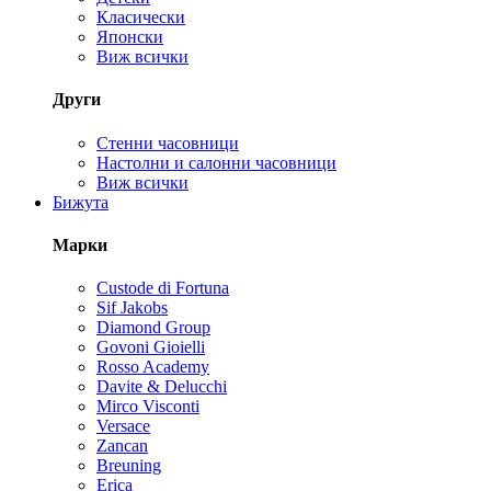
Класически
Японски
Виж всички
Други
Стенни часовници
Настолни и салонни часовници
Виж всички
Бижута
Марки
Custode di Fortuna
Sif Jakobs
Diamond Group
Govoni Gioielli
Rosso Academy
Davite & Delucchi
Mirco Visconti
Versace
Zancan
Breuning
Erica