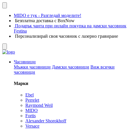
MIDO е тук - Разгледай моделите!
Безплатна доставка с BoxNow
Подарък чанта при онлайн покупка на дамски часовник
Festina
Персонализирай своя часовник с лазерно гравиране
Часовници
Мъжки часовници
Дамски часовници
Виж всички
часовници
Марки
Ebel
Perrelet
Raymond Weil
MIDO
Fortis
Alexander Shorokhoff
Versace