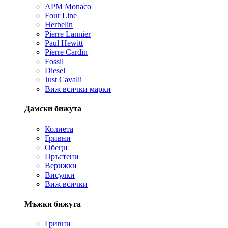
APM Monaco
Four Line
Herbelin
Pierre Lannier
Paul Hewitt
Pierre Cardin
Fossil
Diesel
Just Cavalli
Виж всички марки
Дамски бижута
Колиета
Гривни
Обеци
Пръстени
Верижки
Висулки
Виж всички
Мъжки бижута
Гривни