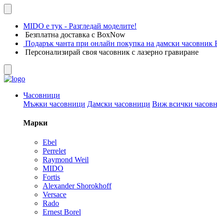
MIDO е тук - Разгледай моделите!
Безплатна доставка с BoxNow
Подарък чанта при онлайн покупка на дамски часовник F
Персонализирай своя часовник с лазерно гравиране
Часовници
Мъжки часовници
Дамски часовници
Виж всички часов
Марки
Ebel
Perrelet
Raymond Weil
MIDO
Fortis
Alexander Shorokhoff
Versace
Rado
Ernest Borel