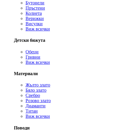
Бутонели
Пръстени
Колиета
Верижки
Висулки
Виж всички
Детски бижута
Обеци
Гривни
Виж всички
Материали
Жълто злато
Бяло злато
Сребро
Розово злато
Диаманти
Титан
Виж всички
Поводи