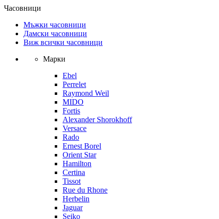
Часовници
Мъжки часовници
Дамски часовници
Виж всички часовници
Марки
Ebel
Perrelet
Raymond Weil
MIDO
Fortis
Alexander Shorokhoff
Versace
Rado
Ernest Borel
Orient Star
Hamilton
Certina
Tissot
Rue du Rhone
Herbelin
Jaguar
Seiko