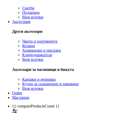
Сватба
Подаръци
Виж всички
Аксесоари
Други аксесоари
Чанти и портмонета
Колани
Химикалки и писалки
Ключодържатели
Виж всички
Аксесоари за часовници и бижута
Каишки и верижки
Кутии за съхранение и навиване
Виж всички
Outlet
Магазини
{{ compareProductsCount }}