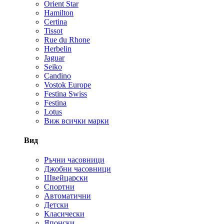
Orient Star
Hamilton
Certina
Tissot
Rue du Rhone
Herbelin
Jaguar
Seiko
Candino
Vostok Europe
Festina Swiss
Festina
Lotus
Виж всички марки
Вид
Ръчни часовници
Джобни часовници
Швейцарски
Спортни
Автоматични
Детски
Класически
Японски