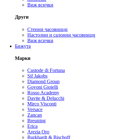
Виж всички
Други
Стенни часовници
Настолни и салонни часовници
Виж всички
Бижута
Марки
Custode di Fortuna
Sif Jakobs
Diamond Group
Govoni Gioielli
Rosso Academy
Davite & Delucchi
Mirco Visconti
Versace
Zancan
Breuning
Erica
Arezia Oro
Burkhardt & Bischoff