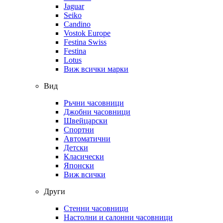
Jaguar
Seiko
Candino
Vostok Europe
Festina Swiss
Festina
Lotus
Виж всички марки
Вид
Ръчни часовници
Джобни часовници
Швейцарски
Спортни
Автоматични
Детски
Класически
Японски
Виж всички
Други
Стенни часовници
Настолни и салонни часовници