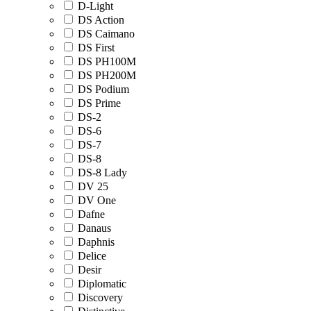
D-Light
DS Action
DS Caimano
DS First
DS PH100M
DS PH200M
DS Podium
DS Prime
DS-2
DS-6
DS-7
DS-8
DS-8 Lady
DV 25
DV One
Dafne
Danaus
Daphnis
Delice
Desir
Diplomatic
Discovery