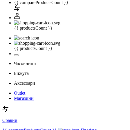
{{ compareProductsCount }}
{{ productsCount }}
{{ productsCount }}
Часовници
Бижута
Аксесоари
Outlet
Магазини
Сравни