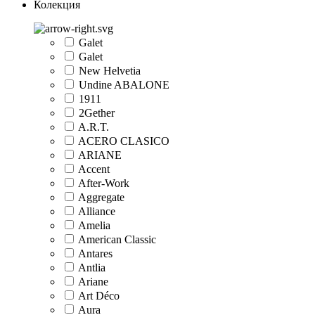
Колекция
Galet
Galet
New Helvetia
Undine ABALONE
1911
2Gether
A.R.T.
ACERO CLASICO
ARIANE
Accent
After-Work
Aggregate
Alliance
Amelia
American Classic
Antares
Antlia
Ariane
Art Déco
Aura