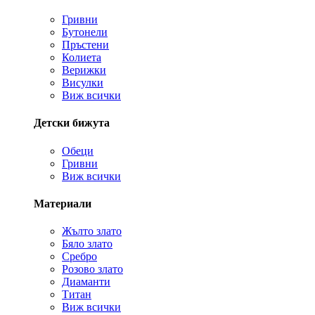
Гривни
Бутонели
Пръстени
Колиета
Верижки
Висулки
Виж всички
Детски бижута
Обеци
Гривни
Виж всички
Материали
Жълто злато
Бяло злато
Сребро
Розово злато
Диаманти
Титан
Виж всички