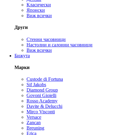
Класически
Японски
Виж всички
Други
Стенни часовници
Настолни и салонни часовници
Виж всички
Бижута
Марки
Custode di Fortuna
Sif Jakobs
Diamond Group
Govoni Gioielli
Rosso Academy
Davite & Delucchi
Mirco Visconti
Versace
Zancan
Breuning
Erica