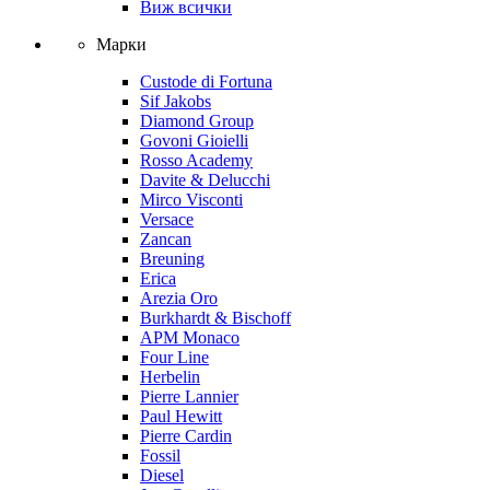
Виж всички
Марки
Custode di Fortuna
Sif Jakobs
Diamond Group
Govoni Gioielli
Rosso Academy
Davite & Delucchi
Mirco Visconti
Versace
Zancan
Breuning
Erica
Arezia Oro
Burkhardt & Bischoff
APM Monaco
Four Line
Herbelin
Pierre Lannier
Paul Hewitt
Pierre Cardin
Fossil
Diesel