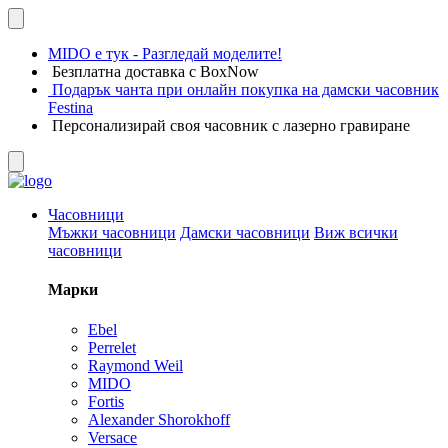
MIDO е тук - Разгледай моделите!
Безплатна доставка с BoxNow
Подарък чанта при онлайн покупка на дамски часовник
Festina
Персонализирай своя часовник с лазерно гравиране
Часовници
Мъжки часовници
Дамски часовници
Виж всички
часовници
Марки
Ebel
Perrelet
Raymond Weil
MIDO
Fortis
Alexander Shorokhoff
Versace