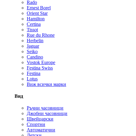
Rado
Ernest Borel
Orient Star
Hamilton
Certina
Tissot
Rue du Rhone
Herbelin
Jaguar
Seiko
Candino
Vostok Europe
Festina Swiss
Festina
Lotus
Виж всички марки
Вид
Ръчни часовници
Джобни часовници
Швейцарски
Спортни
Автоматични
Детски