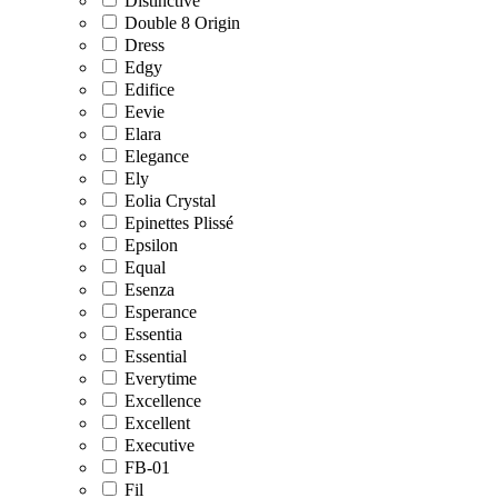
Distinctive
Double 8 Origin
Dress
Edgy
Edifice
Eevie
Elara
Elegance
Ely
Eolia Crystal
Epinettes Plissé
Epsilon
Equal
Esenza
Esperance
Essentia
Essential
Everytime
Excellence
Excellent
Executive
FB-01
Fil