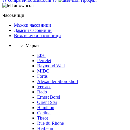
{{ compareProductsCount }}
Профил
Часовници
Мъжки часовници
Дамски часовници
Виж всички часовници
Марки
Ebel
Perrelet
Raymond Weil
MIDO
Fortis
Alexander Shorokhoff
Versace
Rado
Ernest Borel
Orient Star
Hamilton
Certina
Tissot
Rue du Rhone
Herbelin