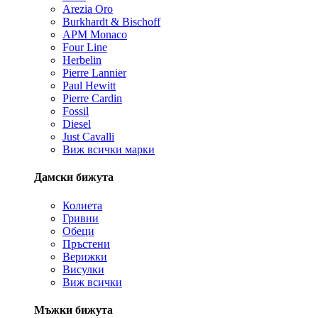
Arezia Oro
Burkhardt & Bischoff
APM Monaco
Four Line
Herbelin
Pierre Lannier
Paul Hewitt
Pierre Cardin
Fossil
Diesel
Just Cavalli
Виж всички марки
Дамски бижута
Колиета
Гривни
Обеци
Пръстени
Верижки
Висулки
Виж всички
Мъжки бижута