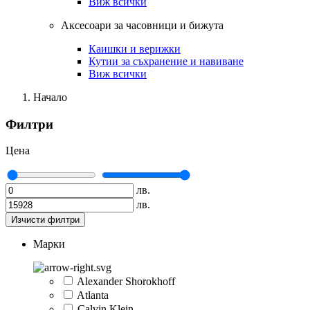
Виж всички
Аксесоари за часовници и бижута
Каишки и верижки
Кутии за съхранение и навиване
Виж всички
Начало
Филтри
Цена
лв.
лв.
Изчисти филтри
Марки
Alexander Shorokhoff
Atlanta
Calvin Klein