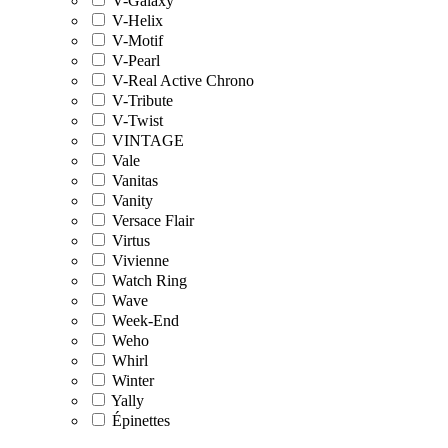
V-Galaxy
V-Helix
V-Motif
V-Pearl
V-Real Active Chrono
V-Tribute
V-Twist
VINTAGE
Vale
Vanitas
Vanity
Versace Flair
Virtus
Vivienne
Watch Ring
Wave
Week-End
Weho
Whirl
Winter
Yally
Épinettes