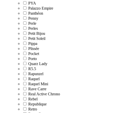
PYA
Palazzo Empire
Panthéon
Penny
Perle
Perles
Petit Bijou
Petit Soleil
Pippa
Plissée
Pocket
Porto
Quarz Lady
R5.5
Rapunzel
Raquel
Raquel Mini
Rave Carre
Real Active Chrono
Rebel
Republique
Retro