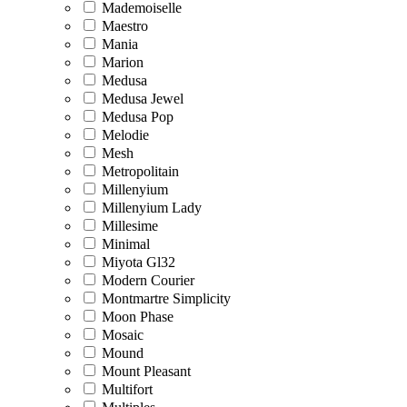
Mademoiselle
Maestro
Mania
Marion
Medusa
Medusa Jewel
Medusa Pop
Melodie
Mesh
Metropolitain
Millenyium
Millenyium Lady
Millesime
Minimal
Miyota Gl32
Modern Courier
Montmartre Simplicity
Moon Phase
Mosaic
Mound
Mount Pleasant
Multifort