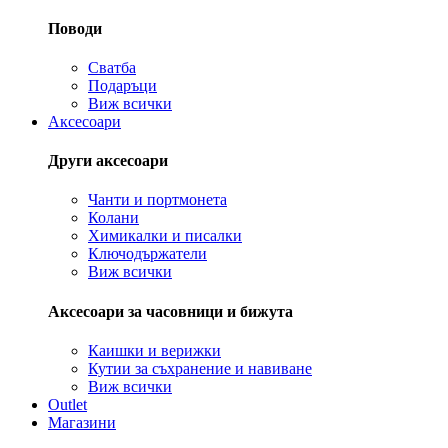
Поводи
Сватба
Подаръци
Виж всички
Аксесоари
Други аксесоари
Чанти и портмонета
Колани
Химикалки и писалки
Ключодържатели
Виж всички
Аксесоари за часовници и бижута
Каишки и верижки
Кутии за съхранение и навиване
Виж всички
Outlet
Магазини