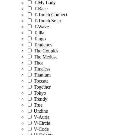
T-My Lady
T-Race
T-Touch Connect
T-Touch Solar
T-Wave
Tallia
Tango
Tendency
The Couples
The Medusa
Thea
Timeless
Titanium
Toccata
Together
Tokyo
Trendy
True
Undine
V-Auria
V-Circle
V-Code