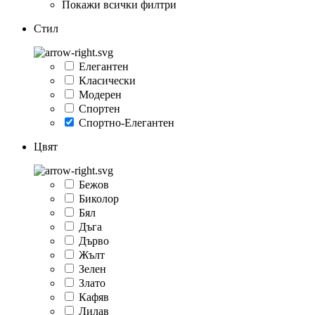
Покажи всички филтри
Стил
Елегантен
Класически
Модерен
Спортен
Спортно-Елегантен
Цвят
Бежов
Биколор
Бял
Дъга
Дърво
Жълт
Зелен
Злато
Кафяв
Лилав