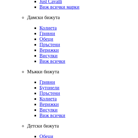
Just Cavalli
Виж всички марки
Дамски бижута
Колиета
Гривни
Обеци
Пръстени
Верижки
Висулки
Виж всички
Мъжки бижута
Гривни
Бутонели
Пръстени
Колиета
Верижки
Висулки
Виж всички
Детски бижута
Обеци