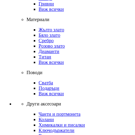
Гривни
Виж всички
Материали
Жълто злато
Бяло злато
Сребро
Розово злато
Диаманти
Титан
Виж всички
Поводи
Сватба
Подаръци
Виж всички
Други аксесоари
Чанти и портмонета
Колани
Химикалки и писалки
Ключодържатели