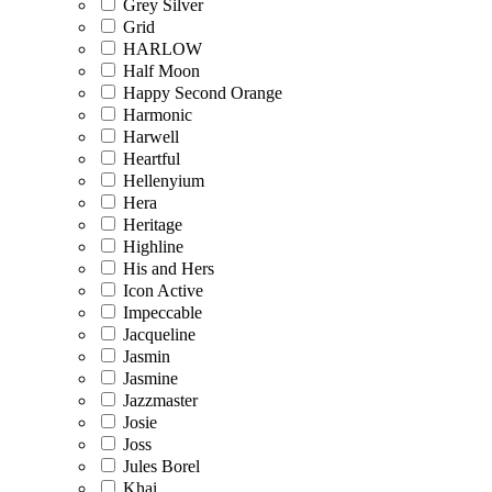
Grey Silver
Grid
HARLOW
Half Moon
Happy Second Orange
Harmonic
Harwell
Heartful
Hellenyium
Hera
Heritage
Highline
His and Hers
Icon Active
Impeccable
Jacqueline
Jasmin
Jasmine
Jazzmaster
Josie
Joss
Jules Borel
Khai