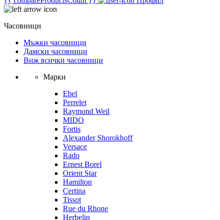
{{ compareProductsCount }}
Профил
Часовници
Мъжки часовници
Дамски часовници
Виж всички часовници
Марки
Ebel
Perrelet
Raymond Weil
MIDO
Fortis
Alexander Shorokhoff
Versace
Rado
Ernest Borel
Orient Star
Hamilton
Certina
Tissot
Rue du Rhone
Herbelin