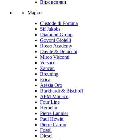
Виж всички
Марки
Custode di Fortuna
Sif Jakobs
Diamond Group
Govoni Gioielli
Rosso Academy
Davite & Delucchi
Mirco Visconti
Versace
Zancan
Breuning
Erica
Arezia Oro
Burkhardt & Bischoff
APM Monaco
Four Line
Herbelin
Pierre Lannier
Paul Hewitt
Pierre Cardin
Fossil
Diesel