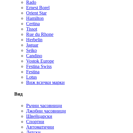
Rado
Ernest Borel
Orient Star
Hamilton
Certina
Tissot
Rue du Rhone
Herbelin
Jaguar
Seiko
Candino
Vostok Europe
Festina Swiss
Festina
Lotus
Виж всички марки
Вид
Ръчни часовници
Джобни часовници
Швейцарски
Спортни
Автоматични
Детски