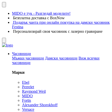
MIDO е тук - Разгледай моделите!
Безплатна доставка с BoxNow
Подарък чанта при онлайн покупка на дамски часовник
Festina
Персонализирай своя часовник с лазерно гравиране
Часовници
Мъжки часовници
Дамски часовници
Виж всички
часовници
Марки
Ebel
Perrelet
Raymond Weil
MIDO
Fortis
Alexander Shorokhoff
Versace