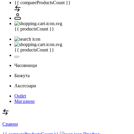
{{ compareProductsCount }}
{{ productsCount }}
{{ productsCount }}
Часовници
Бижута
Аксесоари
Outlet
Магазини
Сравни