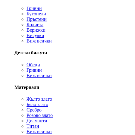
Гривни
Бутонели
Пръстени
Колиета
Верижки
Висулки
Виж всички
Детски бижута
Обеци
Гривни
Виж всички
Материали
Жълто злато
Бяло злато
Сребро
Розово злато
Диаманти
Титан
Виж всички