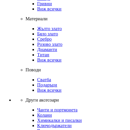
Гривни
Виж всички
Материали
Жълто злато
Бяло злато
Сребро
Розово злато
Диаманти
Титан
Виж всички
Поводи
Сватба
Подаръци
Виж всички
Други аксесоари
Чанти и портмонета
Колани
Химикалки и писалки
Ключодържатели