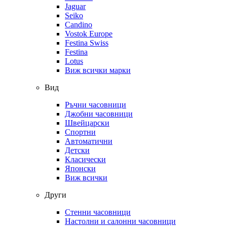
Jaguar
Seiko
Candino
Vostok Europe
Festina Swiss
Festina
Lotus
Виж всички марки
Вид
Ръчни часовници
Джобни часовници
Швейцарски
Спортни
Автоматични
Детски
Класически
Японски
Виж всички
Други
Стенни часовници
Настолни и салонни часовници