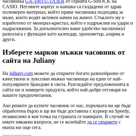
часовника
GA-100TU-1A3ER
от серията G-SHOCK на
CASIO. Неговите корпус и каишка са създадени от здрав
полимерен материал, който прави часовника подходящ за
мъже, които водят активен начин на живот. Стъклото му е
изработено от минерал-кристал, който е издръжлив на удари и
надрасквания. За допълнително ваше удобство часовникът
разполага с функции като календар, хронометър, аларма и
други.
Изберете марков мъжки часовник от
сайта на Juliany
На
julliany.com
можете да откриете богато разнообразие от
качествени и луксозни мъжки часовници на едни от най-
популярните брандове в света. Разгледайте предложенията в
сайта ни и намерете продукта, който най-добре отговаря на
вашите предпочитания.
Ако решите да купите часовник от нас, поръчката ви ще бъде
обработена бързо и ще ви бъде доставена с куриер на Speedy,
независимо в коя точка на страната се намирате. В случай че
имате някакви въпроси, не се колебайте
да се свържете
с
екипа ни още сега.