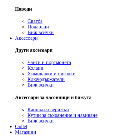
Поводи
Сватба
Подаръци
Виж всички
Аксесоари
Други аксесоари
Чанти и портмонета
Колани
Химикалки и писалки
Ключодържатели
Виж всички
Аксесоари за часовници и бижута
Каишки и верижки
Кутии за съхранение и навиване
Виж всички
Outlet
Магазини