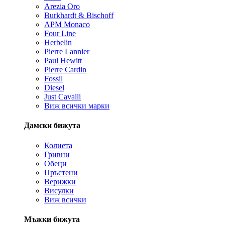
Arezia Oro
Burkhardt & Bischoff
APM Monaco
Four Line
Herbelin
Pierre Lannier
Paul Hewitt
Pierre Cardin
Fossil
Diesel
Just Cavalli
Виж всички марки
Дамски бижута
Колиета
Гривни
Обеци
Пръстени
Верижки
Висулки
Виж всички
Мъжки бижута