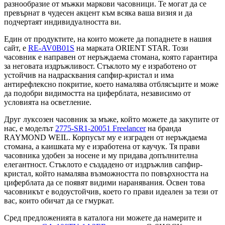
разнообразие от мъжки маркови часовници. Те могат да се
превърнат в чудесен акцент към всяка ваша визия и да
подчертаят индивидуалността ви.
Един от продуктите, на които можете да попаднете в нашия
сайт, е
RE-AV0B01S
на марката ORIENT STAR. Този
часовник е направен от неръждаема стомана, която гарантира
за неговата издръжливост. Стъклото му е изработено от
устойчив на надрасквания сапфир-кристал и има
антирефлексно покритие, което намалява отблясъците и може
да подобри видимостта на циферблата, независимо от
условията на осветление.
Друг луксозен часовник за мъже, който можете да закупите от
нас, е моделът
2775-SR1-20051 Freelancer
на бранда
RAYMOND WEIL. Корпусът му е изграден от неръждаема
стомана, а каишката му е изработена от каучук. Тя прави
часовника удобен за носене и му придава допълнителна
елегантност. Стъклото е създадено от издръжлив сапфир-
кристал, който намалява възможността по повърхността на
циферблата да се появят видими наранявания. Освен това
часовникът е водоустойчив, което го прави идеален за тези от
вас, които обичат да се гмуркат.
Сред предложенията в каталога ни можете да намерите и