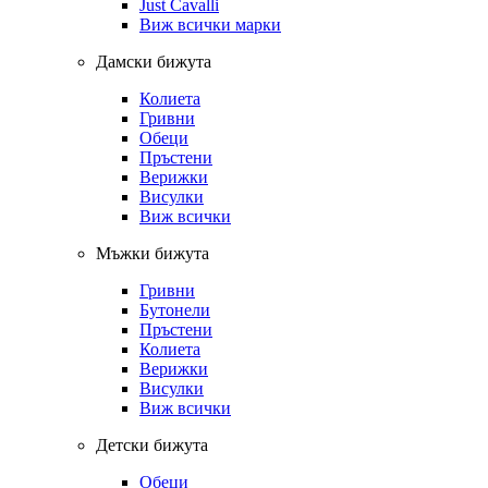
Just Cavalli
Виж всички марки
Дамски бижута
Колиета
Гривни
Обеци
Пръстени
Верижки
Висулки
Виж всички
Мъжки бижута
Гривни
Бутонели
Пръстени
Колиета
Верижки
Висулки
Виж всички
Детски бижута
Обеци