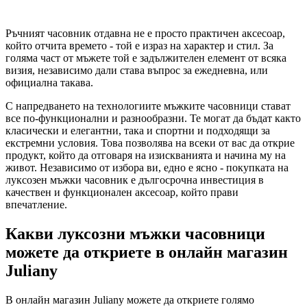
Ръчният часовник отдавна не е просто практичен аксесоар,
който отчита времето - той е израз на характер и стил. За
голяма част от мъжете той е задължителен елемент от всяка
визия, независимо дали става въпрос за ежедневна, или
официална такава.
С напредването на технологиите мъжките часовници стават
все по-функционални и разнообразни. Те могат да бъдат както
класически и елегантни, така и спортни и подходящи за
екстремни условия. Това позволява на всеки от вас да открие
продукт, който да отговаря на изискванията и начина му на
живот. Независимо от избора ви, едно е ясно - покупката на
луксозен мъжки часовник е дългосрочна инвестиция в
качествен и функционален аксесоар, който прави
впечатление.
Какви луксозни мъжки часовници
можете да откриете в онлайн магазин
Juliany
В онлайн магазин Juliany можете да откриете голямо