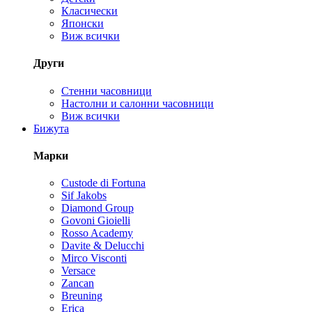
Класически
Японски
Виж всички
Други
Стенни часовници
Настолни и салонни часовници
Виж всички
Бижута
Марки
Custode di Fortuna
Sif Jakobs
Diamond Group
Govoni Gioielli
Rosso Academy
Davite & Delucchi
Mirco Visconti
Versace
Zancan
Breuning
Erica