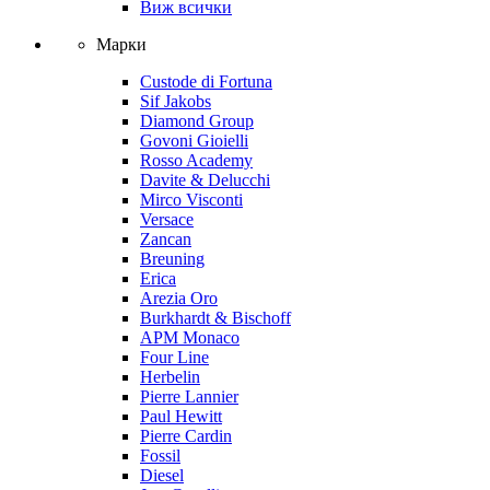
Виж всички
Марки
Custode di Fortuna
Sif Jakobs
Diamond Group
Govoni Gioielli
Rosso Academy
Davite & Delucchi
Mirco Visconti
Versace
Zancan
Breuning
Erica
Arezia Oro
Burkhardt & Bischoff
APM Monaco
Four Line
Herbelin
Pierre Lannier
Paul Hewitt
Pierre Cardin
Fossil
Diesel