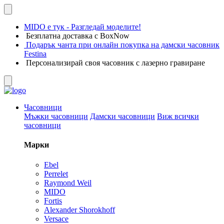
MIDO е тук - Разгледай моделите!
Безплатна доставка с BoxNow
Подарък чанта при онлайн покупка на дамски часовник
Festina
Персонализирай своя часовник с лазерно гравиране
Часовници
Мъжки часовници
Дамски часовници
Виж всички
часовници
Марки
Ebel
Perrelet
Raymond Weil
MIDO
Fortis
Alexander Shorokhoff
Versace