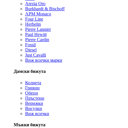
Arezia Oro
Burkhardt & Bischoff
APM Monaco
Four Line
Herbelin
Pierre Lannier
Paul Hewitt
Pierre Cardin
Fossil
Diesel
Just Cavalli
Виж всички марки
Дамски бижута
Колиета
Гривни
Обеци
Пръстени
Верижки
Висулки
Виж всички
Мъжки бижута