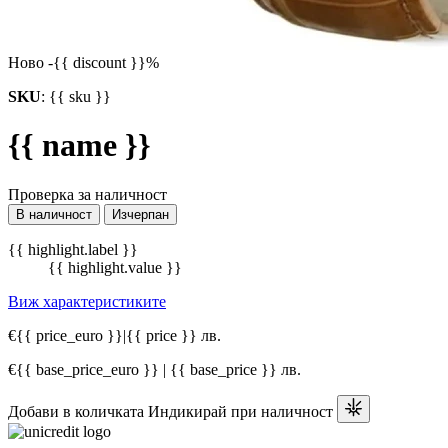
Ново
-{{ discount }}%
SKU
:
{{ sku }}
{{ name }}
Проверка за наличност
В наличност
Изчерпан
{{ highlight.label }}
{{ highlight.value }}
Виж характеристиките
€{{ price_euro }}
|
{{ price }} лв.
€{{ base_price_euro }} | {{ base_price }} лв.
Добави в количката
Индикирай при наличност