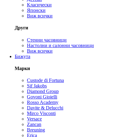
Класически
Японски
Виж всички
Други
Стенни часовници
Настолни и салонни часовници
Виж всички
Бижута
Марки
Custode di Fortuna
Sif Jakobs
Diamond Group
Govoni Gioielli
Rosso Academy
Davite & Delucchi
Mirco Visconti
Versace
Zancan
Breuning
Erica