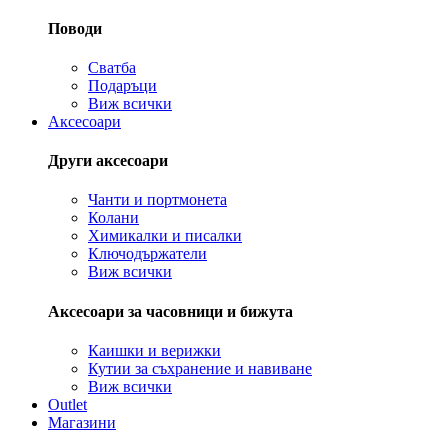
Поводи
Сватба
Подаръци
Виж всички
Аксесоари
Други аксесоари
Чанти и портмонета
Колани
Химикалки и писалки
Ключодържатели
Виж всички
Аксесоари за часовници и бижута
Каишки и верижки
Кутии за съхранение и навиване
Виж всички
Outlet
Магазини