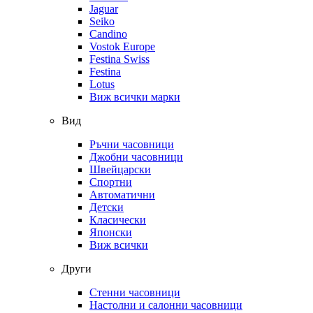
Jaguar
Seiko
Candino
Vostok Europe
Festina Swiss
Festina
Lotus
Виж всички марки
Вид
Ръчни часовници
Джобни часовници
Швейцарски
Спортни
Автоматични
Детски
Класически
Японски
Виж всички
Други
Стенни часовници
Настолни и салонни часовници