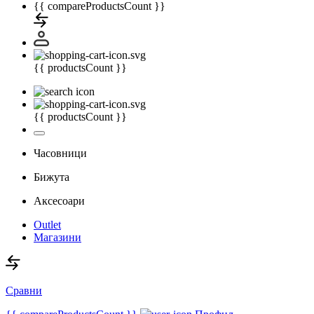
{{ compareProductsCount }}
{{ productsCount }}
{{ productsCount }}
Часовници
Бижута
Аксесоари
Outlet
Магазини
Сравни