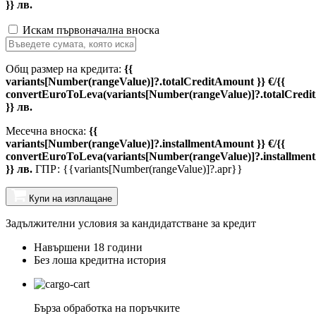
}} лв.
Искам първоначална вноска
Общ размер на кредита:
{{
variants[Number(rangeValue)]?.totalCreditAmount }} €/{{
convertEuroToLeva(variants[Number(rangeValue)]?.totalCredi
}} лв.
Месечна вноска:
{{
variants[Number(rangeValue)]?.installmentAmount }} €/{{
convertEuroToLeva(variants[Number(rangeValue)]?.installmen
}} лв.
ГПР: {{variants[Number(rangeValue)]?.apr}}
Купи на изплащане
Задължителни условия за кандидатстване за кредит
Навършени 18 години
Без лоша кредитна история
Бърза обработка на поръчките