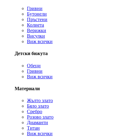
Гривни
Бутонели
Пръстени
Колиета
Верижки
Висулки
Виж всички
Детски бижута
Обеци
Гривни
Виж всички
Материали
Жълто злато
Бяло злато
Сребро
Розово злато
Диаманти
Титан
Виж всички