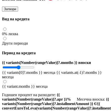
Затвори
Вид на кредита
0% лихва
Други периоди
Период на кредита
{{ variants[Number(rangeValue)]?.months }} вноски
{{ variants[0]?.months }} месеца
{{ variants.at(-1)?.months }}
месеца
{{ variant.months }} месеца
Годишен процент на разходите:
{{
variants[Number(rangeValue)]?.apr }}%
Месечна вноска:
{{
variants[Number(rangeValue)]?.installmentAmount }} €/{{
convertEuroToLeva(variants[Number(rangeValue)]?.installmen