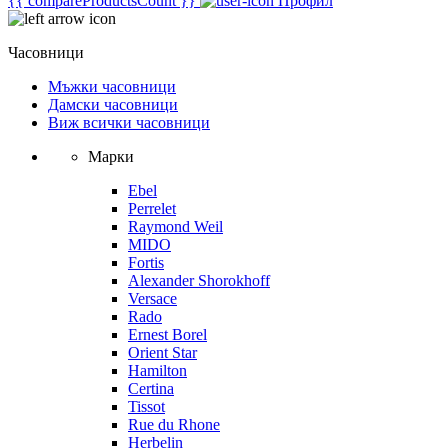
{{ compareProductsCount }}
Профил
Часовници
Мъжки часовници
Дамски часовници
Виж всички часовници
Марки
Ebel
Perrelet
Raymond Weil
MIDO
Fortis
Alexander Shorokhoff
Versace
Rado
Ernest Borel
Orient Star
Hamilton
Certina
Tissot
Rue du Rhone
Herbelin