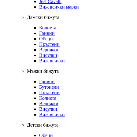
Just Cavalli
Виж всички марки
Дамски бижута
Колиета
Гривни
Обеци
Пръстени
Верижки
Висулки
Виж всички
Мъжки бижута
Гривни
Бутонели
Пръстени
Колиета
Верижки
Висулки
Виж всички
Детски бижута
Обеци