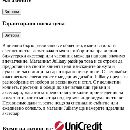
магазините
Затвори
Гарантирано ниска цена
Затвори
В днешно бързо развиващо се общество, където стилът и
елегантността заемат важно място, изборът на правилния
бижутерски аксесоар или часовник може да направи значимо
впечатление. Магазинът Julliany разбира това и се стреми да
предостави на своите клиенти най-изисканите бижута и
луксозни часовници на гарантирано ниски цени. Съчетавайки
класическата елегантност с модерния дизайн, Julliany предлага
разнообразие от избори за всеки вкус и стил. От деликатни
колиета, пръстени и обеци до впечатляващи гривни и
аксесоари, магазинът предоставя уникални произведения на
изкуството, които могат да подчертаят индивидуалността ви.
Независимо дали търсите нещо за специално събитие или
ежедневно облекло, в магазин Julliany ще намерите идеалния
аксесоар.
Вземи на лизинг от: