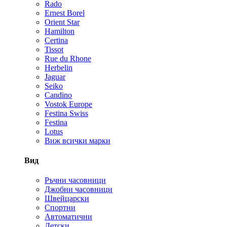
Rado
Ernest Borel
Orient Star
Hamilton
Certina
Tissot
Rue du Rhone
Herbelin
Jaguar
Seiko
Candino
Vostok Europe
Festina Swiss
Festina
Lotus
Виж всички марки
Вид
Ръчни часовници
Джобни часовници
Швейцарски
Спортни
Автоматични
Детски