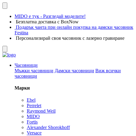
MIDO е тук - Разгледай моделите!
Безплатна доставка с BoxNow
Подарък чанта при онлайн покупка на дамски часовник
Festina
Персонализирай своя часовник с лазерно гравиране
Часовници
Мъжки часовници
Дамски часовници
Виж всички
часовници
Марки
Ebel
Perrelet
Raymond Weil
MIDO
Fortis
Alexander Shorokhoff
Versace