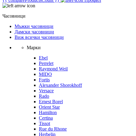
{{ compareProductsCount }}
Профил
Часовници
Мъжки часовници
Дамски часовници
Виж всички часовници
Марки
Ebel
Perrelet
Raymond Weil
MIDO
Fortis
Alexander Shorokhoff
Versace
Rado
Ernest Borel
Orient Star
Hamilton
Certina
Tissot
Rue du Rhone
Herbelin