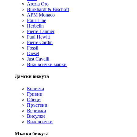
Arezia Oro
Burkhardt & Bischoff
APM Monaco
Four Line
Herbelin
Pierre Lannier
Paul Hewitt
Pierre Cardin
Fossil
Diesel
Just Cavalli
Виж всички марки
Дамски бижута
Колиета
Гривни
Обеци
Пръстени
Верижки
Висулки
Виж всички
Мъжки бижута