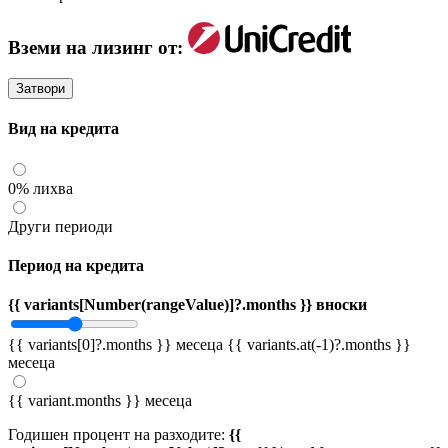
Вземи на лизинг от:
Затвори
Вид на кредита
0% лихва
Други периоди
Период на кредита
{{ variants[Number(rangeValue)]?.months }} вноски
{{ variants[0]?.months }} месеца
{{ variants.at(-1)?.months }}
месеца
{{ variant.months }} месеца
Годишен процент на разходите:
{{