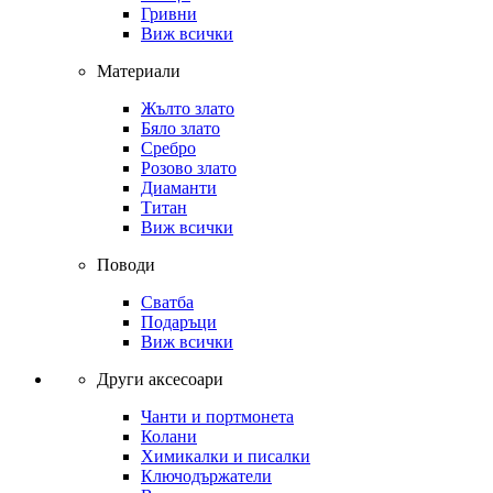
Гривни
Виж всички
Материали
Жълто злато
Бяло злато
Сребро
Розово злато
Диаманти
Титан
Виж всички
Поводи
Сватба
Подаръци
Виж всички
Други аксесоари
Чанти и портмонета
Колани
Химикалки и писалки
Ключодържатели