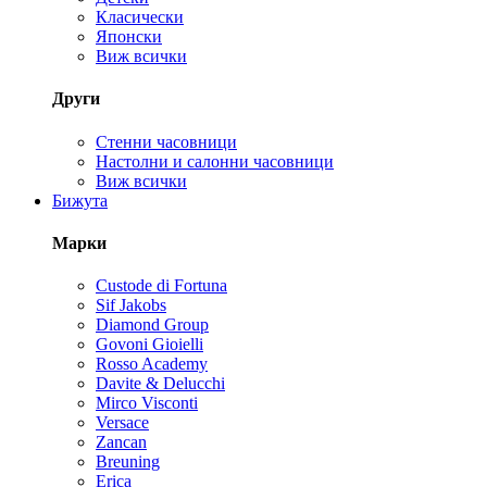
Класически
Японски
Виж всички
Други
Стенни часовници
Настолни и салонни часовници
Виж всички
Бижута
Марки
Custode di Fortuna
Sif Jakobs
Diamond Group
Govoni Gioielli
Rosso Academy
Davite & Delucchi
Mirco Visconti
Versace
Zancan
Breuning
Erica