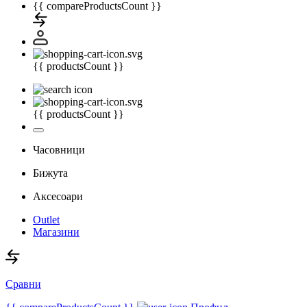
{{ compareProductsCount }}
{{ productsCount }}
{{ productsCount }}
Часовници
Бижута
Аксесоари
Outlet
Магазини
Сравни