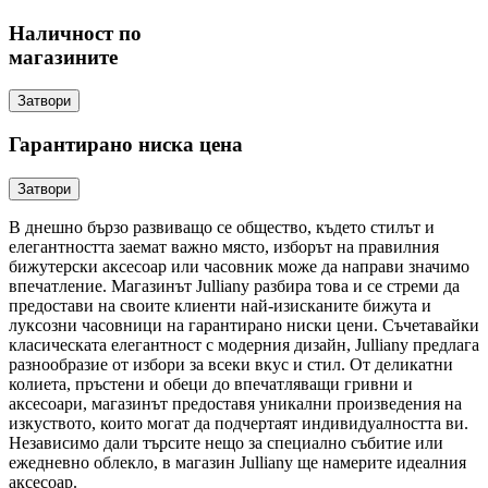
Наличност по
магазините
Затвори
Гарантирано ниска цена
Затвори
В днешно бързо развиващо се общество, където стилът и
елегантността заемат важно място, изборът на правилния
бижутерски аксесоар или часовник може да направи значимо
впечатление. Магазинът Julliany разбира това и се стреми да
предостави на своите клиенти най-изисканите бижута и
луксозни часовници на гарантирано ниски цени. Съчетавайки
класическата елегантност с модерния дизайн, Julliany предлага
разнообразие от избори за всеки вкус и стил. От деликатни
колиета, пръстени и обеци до впечатляващи гривни и
аксесоари, магазинът предоставя уникални произведения на
изкуството, които могат да подчертаят индивидуалността ви.
Независимо дали търсите нещо за специално събитие или
ежедневно облекло, в магазин Julliany ще намерите идеалния
аксесоар.