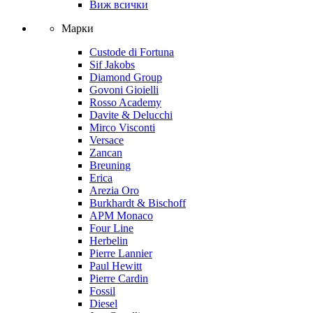
Виж всички
Марки
Custode di Fortuna
Sif Jakobs
Diamond Group
Govoni Gioielli
Rosso Academy
Davite & Delucchi
Mirco Visconti
Versace
Zancan
Breuning
Erica
Arezia Oro
Burkhardt & Bischoff
APM Monaco
Four Line
Herbelin
Pierre Lannier
Paul Hewitt
Pierre Cardin
Fossil
Diesel