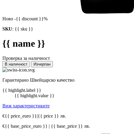
Ново
-{{ discount }}%
SKU
:
{{ sku }}
{{ name }}
Проверка за наличност
В наличност
Изчерпан
Гарантирано Швейцарско качество
{{ highlight.label }}
{{ highlight.value }}
Виж характеристиките
€{{ price_euro }}
|
{{ price }} лв.
€{{ base_price_euro }} | {{ base_price }} лв.