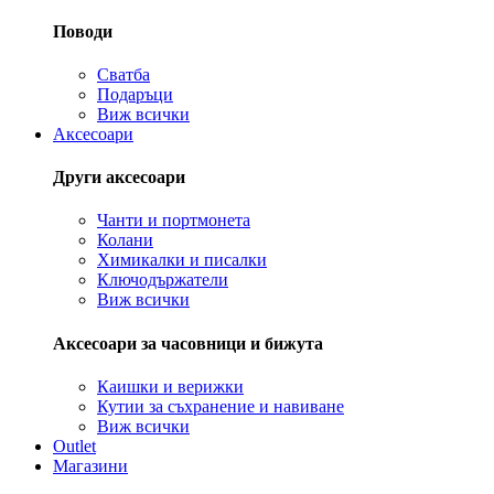
Поводи
Сватба
Подаръци
Виж всички
Аксесоари
Други аксесоари
Чанти и портмонета
Колани
Химикалки и писалки
Ключодържатели
Виж всички
Аксесоари за часовници и бижута
Каишки и верижки
Кутии за съхранение и навиване
Виж всички
Outlet
Магазини