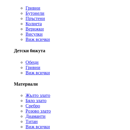
Гривни
Бутонели
Пръстени
Колиета
Верижки
Висулки
Виж всички
Детски бижута
Обеци
Гривни
Виж всички
Материали
Жълто злато
Бяло злато
Сребро
Розово злато
Диаманти
Титан
Виж всички