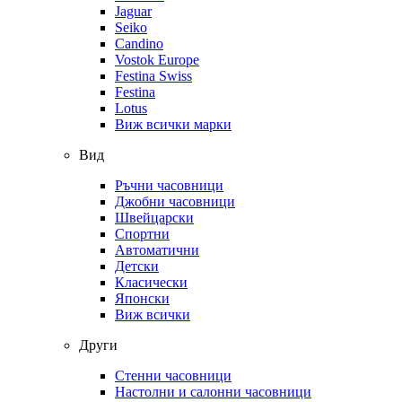
Jaguar
Seiko
Candino
Vostok Europe
Festina Swiss
Festina
Lotus
Виж всички марки
Вид
Ръчни часовници
Джобни часовници
Швейцарски
Спортни
Автоматични
Детски
Класически
Японски
Виж всички
Други
Стенни часовници
Настолни и салонни часовници