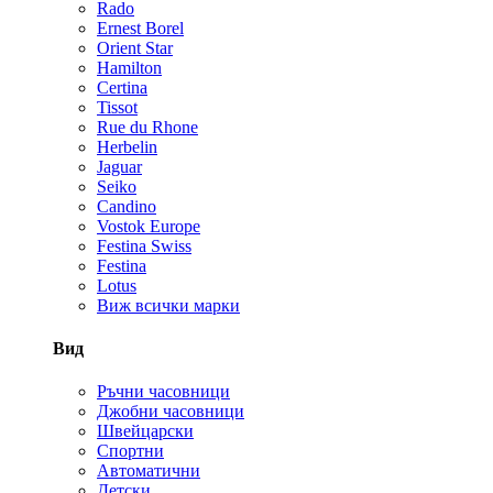
Rado
Ernest Borel
Orient Star
Hamilton
Certina
Tissot
Rue du Rhone
Herbelin
Jaguar
Seiko
Candino
Vostok Europe
Festina Swiss
Festina
Lotus
Виж всички марки
Вид
Ръчни часовници
Джобни часовници
Швейцарски
Спортни
Автоматични
Детски