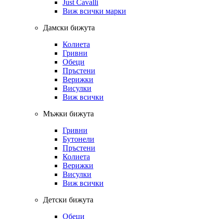
Just Cavalli
Виж всички марки
Дамски бижута
Колиета
Гривни
Обеци
Пръстени
Верижки
Висулки
Виж всички
Мъжки бижута
Гривни
Бутонели
Пръстени
Колиета
Верижки
Висулки
Виж всички
Детски бижута
Обеци