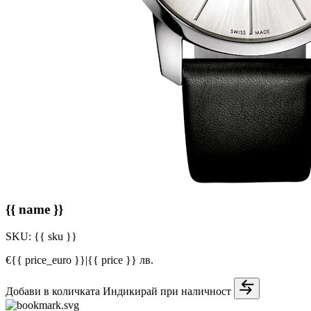
{{ name }}
SKU:
{{ sku }}
€{{ price_euro }}
|
{{ price }} лв.
Добави в количката
Индикирай при наличност