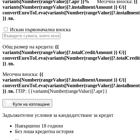
variants[Number(rangeValue)]?.apr }}%
Месечна вноска:
{{
variants[Number(rangeValue)]?.installmentAmount }} €/{{
convertEuroToLeva(variants[Number(rangeValue)]?.installmen
}} лв.
Искам първоначална вноска
Общ размер на кредита:
{{
variants[Number(rangeValue)]?.totalCreditAmount }} €/{{
convertEuroToLeva(variants[Number(rangeValue)]?.totalCredi
}} лв.
Месечна вноска:
{{
variants[Number(rangeValue)]?.installmentAmount }} €/{{
convertEuroToLeva(variants[Number(rangeValue)]?.installmen
}} лв.
ГПР: {{variants[Number(rangeValue)]?.apr}}
Купи на изплащане
Задължителни условия за кандидатстване за кредит
Навършени 18 години
Без лоша кредитна история