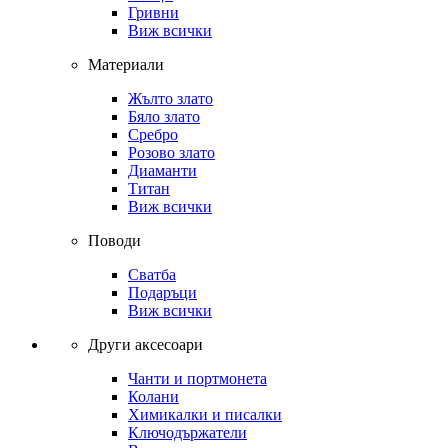
Гривни
Виж всички
Материали
Жълто злато
Бяло злато
Сребро
Розово злато
Диаманти
Титан
Виж всички
Поводи
Сватба
Подаръци
Виж всички
Други аксесоари
Чанти и портмонета
Колани
Химикалки и писалки
Ключодържатели