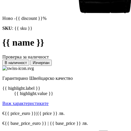
Ново
-{{ discount }}%
SKU
:
{{ sku }}
{{ name }}
Проверка за наличност
В наличност
Изчерпан
Гарантирано Швейцарско качество
{{ highlight.label }}
{{ highlight.value }}
Виж характеристиките
€{{ price_euro }}
|
{{ price }} лв.
€{{ base_price_euro }} | {{ base_price }} лв.