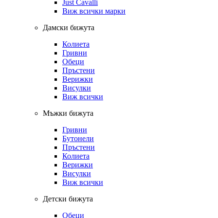
Just Cavalli
Виж всички марки
Дамски бижута
Колиета
Гривни
Обеци
Пръстени
Верижки
Висулки
Виж всички
Мъжки бижута
Гривни
Бутонели
Пръстени
Колиета
Верижки
Висулки
Виж всички
Детски бижута
Обеци