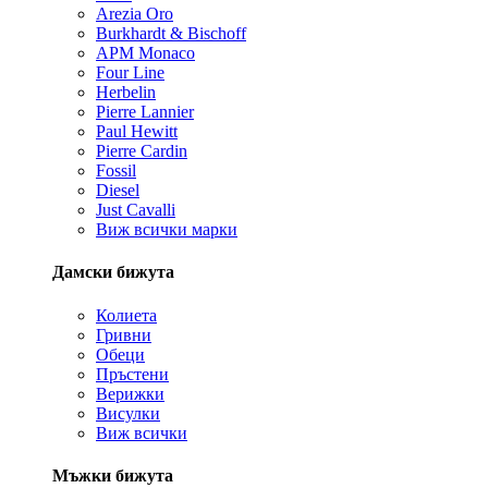
Arezia Oro
Burkhardt & Bischoff
APM Monaco
Four Line
Herbelin
Pierre Lannier
Paul Hewitt
Pierre Cardin
Fossil
Diesel
Just Cavalli
Виж всички марки
Дамски бижута
Колиета
Гривни
Обеци
Пръстени
Верижки
Висулки
Виж всички
Мъжки бижута