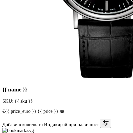
{{ name }}
SKU:
{{ sku }}
€{{ price_euro }}
|
{{ price }} лв.
Добави в количката
Индикирай при наличност