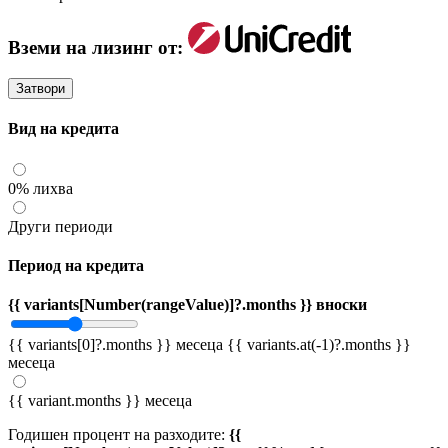
Вземи на лизинг от:
Затвори
Вид на кредита
0% лихва
Други периоди
Период на кредита
{{ variants[Number(rangeValue)]?.months }} вноски
{{ variants[0]?.months }} месеца
{{ variants.at(-1)?.months }}
месеца
{{ variant.months }} месеца
Годишен процент на разходите:
{{