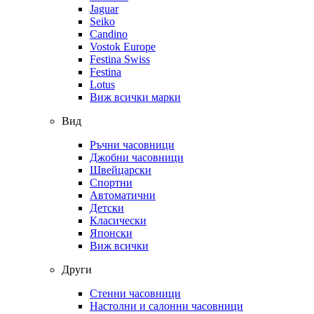
Jaguar
Seiko
Candino
Vostok Europe
Festina Swiss
Festina
Lotus
Виж всички марки
Вид
Ръчни часовници
Джобни часовници
Швейцарски
Спортни
Автоматични
Детски
Класически
Японски
Виж всички
Други
Стенни часовници
Настолни и салонни часовници