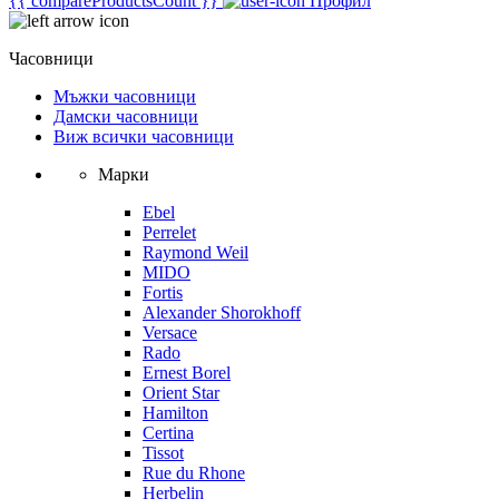
{{ compareProductsCount }}
Профил
Часовници
Мъжки часовници
Дамски часовници
Виж всички часовници
Марки
Ebel
Perrelet
Raymond Weil
MIDO
Fortis
Alexander Shorokhoff
Versace
Rado
Ernest Borel
Orient Star
Hamilton
Certina
Tissot
Rue du Rhone
Herbelin