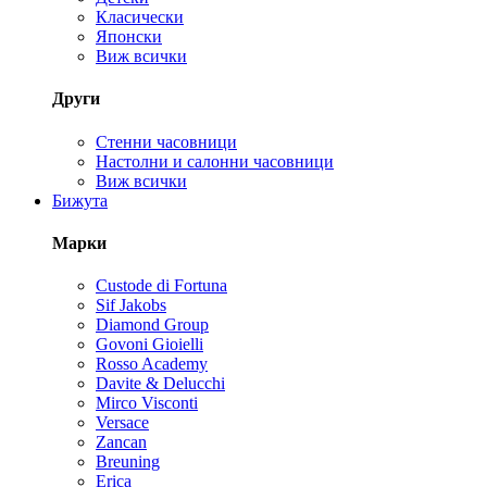
Класически
Японски
Виж всички
Други
Стенни часовници
Настолни и салонни часовници
Виж всички
Бижута
Марки
Custode di Fortuna
Sif Jakobs
Diamond Group
Govoni Gioielli
Rosso Academy
Davite & Delucchi
Mirco Visconti
Versace
Zancan
Breuning
Erica