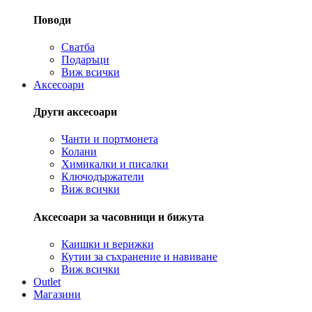
Поводи
Сватба
Подаръци
Виж всички
Аксесоари
Други аксесоари
Чанти и портмонета
Колани
Химикалки и писалки
Ключодържатели
Виж всички
Аксесоари за часовници и бижута
Каишки и верижки
Кутии за съхранение и навиване
Виж всички
Outlet
Магазини