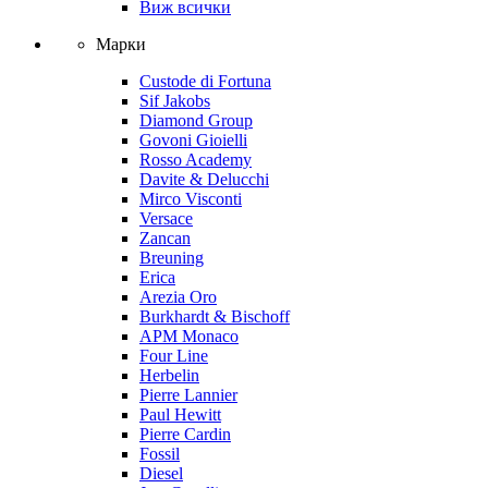
Виж всички
Марки
Custode di Fortuna
Sif Jakobs
Diamond Group
Govoni Gioielli
Rosso Academy
Davite & Delucchi
Mirco Visconti
Versace
Zancan
Breuning
Erica
Arezia Oro
Burkhardt & Bischoff
APM Monaco
Four Line
Herbelin
Pierre Lannier
Paul Hewitt
Pierre Cardin
Fossil
Diesel