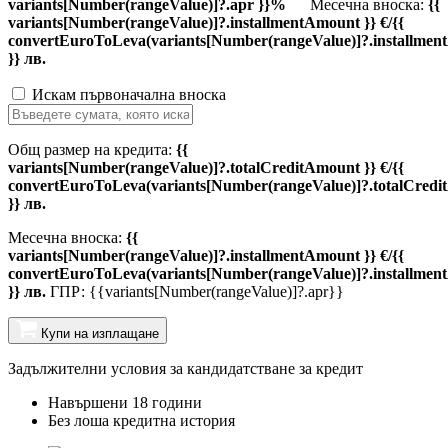
variants[Number(rangeValue)]?.apr }}%
Месечна вноска:
{{
variants[Number(rangeValue)]?.installmentAmount }} €/{{
convertEuroToLeva(variants[Number(rangeValue)]?.installmen
}} лв.
Искам първоначална вноска
Общ размер на кредита:
{{
variants[Number(rangeValue)]?.totalCreditAmount }} €/{{
convertEuroToLeva(variants[Number(rangeValue)]?.totalCredi
}} лв.
Месечна вноска:
{{
variants[Number(rangeValue)]?.installmentAmount }} €/{{
convertEuroToLeva(variants[Number(rangeValue)]?.installmen
}} лв.
ГПР: {{variants[Number(rangeValue)]?.apr}}
Купи на изплащане
Задължителни условия за кандидатстване за кредит
Навършени 18 години
Без лоша кредитна история