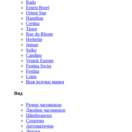
Rado
Ernest Borel
Orient Star
Hamilton
Certina
Tissot
Rue du Rhone
Herbelin
Jaguar
Seiko
Candino
Vostok Europe
Festina Swiss
Festina
Lotus
Виж всички марки
Вид
Ръчни часовници
Джобни часовници
Швейцарски
Спортни
Автоматични
Детски