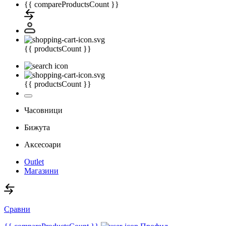
{{ compareProductsCount }}
{{ productsCount }}
{{ productsCount }}
Часовници
Бижута
Аксесоари
Outlet
Магазини
Сравни