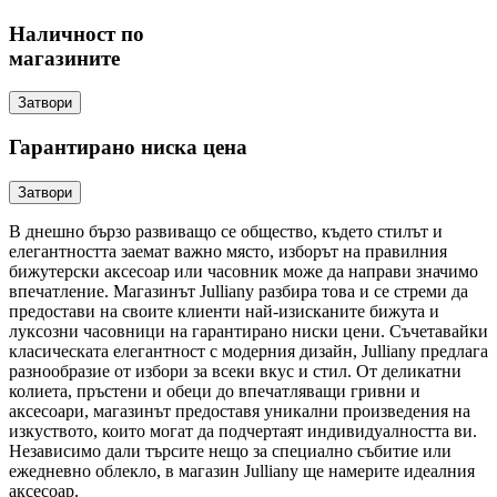
Наличност по
магазините
Затвори
Гарантирано ниска цена
Затвори
В днешно бързо развиващо се общество, където стилът и
елегантността заемат важно място, изборът на правилния
бижутерски аксесоар или часовник може да направи значимо
впечатление. Магазинът Julliany разбира това и се стреми да
предостави на своите клиенти най-изисканите бижута и
луксозни часовници на гарантирано ниски цени. Съчетавайки
класическата елегантност с модерния дизайн, Julliany предлага
разнообразие от избори за всеки вкус и стил. От деликатни
колиета, пръстени и обеци до впечатляващи гривни и
аксесоари, магазинът предоставя уникални произведения на
изкуството, които могат да подчертаят индивидуалността ви.
Независимо дали търсите нещо за специално събитие или
ежедневно облекло, в магазин Julliany ще намерите идеалния
аксесоар.