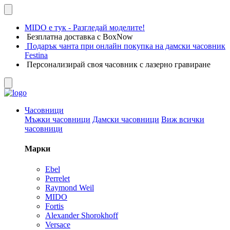
MIDO е тук - Разгледай моделите!
Безплатна доставка с BoxNow
Подарък чанта при онлайн покупка на дамски часовник
Festina
Персонализирай своя часовник с лазерно гравиране
Часовници
Мъжки часовници
Дамски часовници
Виж всички
часовници
Марки
Ebel
Perrelet
Raymond Weil
MIDO
Fortis
Alexander Shorokhoff
Versace