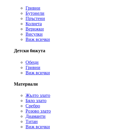
Гривни
Бутонели
Пръстени
Колиета
Верижки
Висулки
Виж всички
Детски бижута
Обеци
Гривни
Виж всички
Материали
Жълто злато
Бяло злато
Сребро
Розово злато
Диаманти
Титан
Виж всички