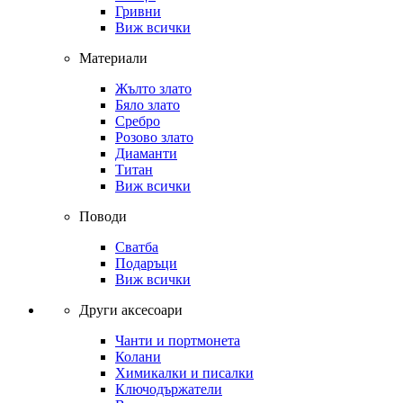
Гривни
Виж всички
Материали
Жълто злато
Бяло злато
Сребро
Розово злато
Диаманти
Титан
Виж всички
Поводи
Сватба
Подаръци
Виж всички
Други аксесоари
Чанти и портмонета
Колани
Химикалки и писалки
Ключодържатели