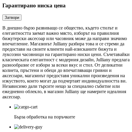
Гарантирано ниска цена
Затвори
В днешно бързо развиващо се общество, където стилът и
елегантността заемат важно място, изборът на правилния
бижутерски аксесоар или часовник може да направи значимо
впечатление. Магазинът Julliany разбира това и се стреми да
предостави на своите клиенти най-изисканите бижута и
луксозни часовници на гарантирано ниски цени. Съчетавайки
класическата елегантност с модерния дизайн, Julliany предлага
разнообразие от избори за всеки вкус и стил. От деликатни
колиета, пръстени и обеци до впечатляващи гривни и
аксесоари, магазинът предоставя уникални произведения на
изкуството, които могат да подчертаят индивидуалността ви.
Независимо дали търсите нещо за специално събитие или
ежедневно облекло, в магазин Julliany ще намерите идеалния
аксесоар.
Бърза обработка на поръчките