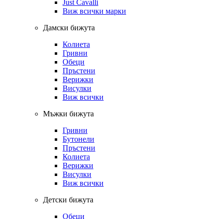
Just Cavalli
Виж всички марки
Дамски бижута
Колиета
Гривни
Обеци
Пръстени
Верижки
Висулки
Виж всички
Мъжки бижута
Гривни
Бутонели
Пръстени
Колиета
Верижки
Висулки
Виж всички
Детски бижута
Обеци