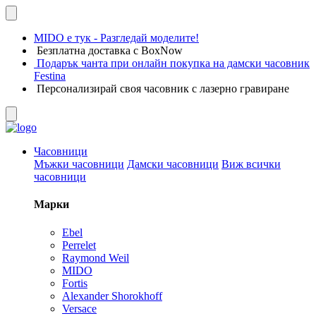
MIDO е тук - Разгледай моделите!
Безплатна доставка с BoxNow
Подарък чанта при онлайн покупка на дамски часовник
Festina
Персонализирай своя часовник с лазерно гравиране
Часовници
Мъжки часовници
Дамски часовници
Виж всички
часовници
Марки
Ebel
Perrelet
Raymond Weil
MIDO
Fortis
Alexander Shorokhoff
Versace