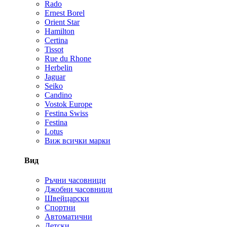
Rado
Ernest Borel
Orient Star
Hamilton
Certina
Tissot
Rue du Rhone
Herbelin
Jaguar
Seiko
Candino
Vostok Europe
Festina Swiss
Festina
Lotus
Виж всички марки
Вид
Ръчни часовници
Джобни часовници
Швейцарски
Спортни
Автоматични
Детски