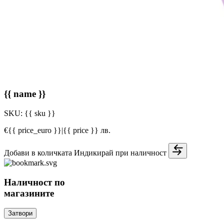
{{ name }}
SKU:
{{ sku }}
€{{ price_euro }}
|
{{ price }} лв.
Добави в количката
Индикирай при наличност
Наличност по
магазините
Затвори