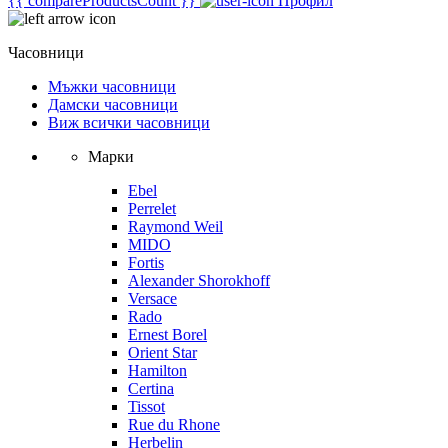
{{ compareProductsCount }}
Профил
Часовници
Мъжки часовници
Дамски часовници
Виж всички часовници
Марки
Ebel
Perrelet
Raymond Weil
MIDO
Fortis
Alexander Shorokhoff
Versace
Rado
Ernest Borel
Orient Star
Hamilton
Certina
Tissot
Rue du Rhone
Herbelin