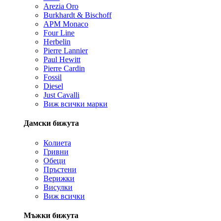
Arezia Oro
Burkhardt & Bischoff
APM Monaco
Four Line
Herbelin
Pierre Lannier
Paul Hewitt
Pierre Cardin
Fossil
Diesel
Just Cavalli
Виж всички марки
Дамски бижута
Колиета
Гривни
Обеци
Пръстени
Верижки
Висулки
Виж всички
Мъжки бижута