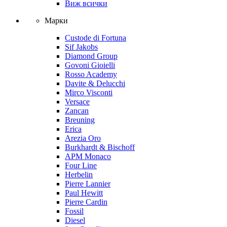
Виж всички
Марки
Custode di Fortuna
Sif Jakobs
Diamond Group
Govoni Gioielli
Rosso Academy
Davite & Delucchi
Mirco Visconti
Versace
Zancan
Breuning
Erica
Arezia Oro
Burkhardt & Bischoff
APM Monaco
Four Line
Herbelin
Pierre Lannier
Paul Hewitt
Pierre Cardin
Fossil
Diesel