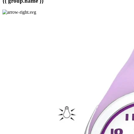
{{ group.name }}