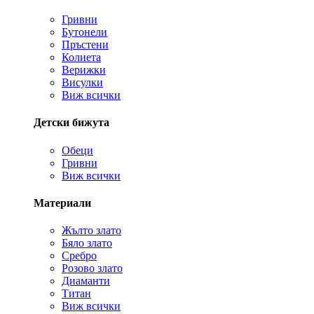
Гривни
Бутонели
Пръстени
Колиета
Верижки
Висулки
Виж всички
Детски бижута
Обеци
Гривни
Виж всички
Материали
Жълто злато
Бяло злато
Сребро
Розово злато
Диаманти
Титан
Виж всички