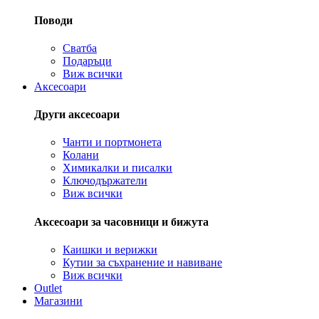
Поводи
Сватба
Подаръци
Виж всички
Аксесоари
Други аксесоари
Чанти и портмонета
Колани
Химикалки и писалки
Ключодържатели
Виж всички
Аксесоари за часовници и бижута
Каишки и верижки
Кутии за съхранение и навиване
Виж всички
Outlet
Магазини