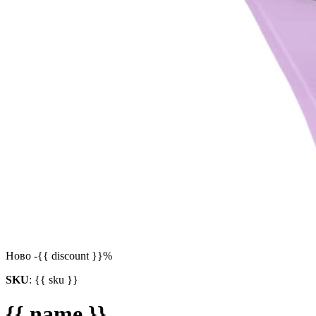
Ново
-{{ discount }}%
SKU
:
{{ sku }}
{{ name }}