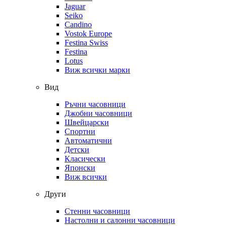
Jaguar
Seiko
Candino
Vostok Europe
Festina Swiss
Festina
Lotus
Виж всички марки
Вид
Ръчни часовници
Джобни часовници
Швейцарски
Спортни
Автоматични
Детски
Класически
Японски
Виж всички
Други
Стенни часовници
Настолни и салонни часовници