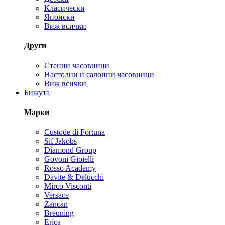
Класически
Японски
Виж всички
Други
Стенни часовници
Настолни и салонни часовници
Виж всички
Бижута
Марки
Custode di Fortuna
Sif Jakobs
Diamond Group
Govoni Gioielli
Rosso Academy
Davite & Delucchi
Mirco Visconti
Versace
Zancan
Breuning
Erica