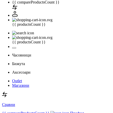
{{ compareProductsCount }}
{{ productsCount }}
{{ productsCount }}
Часовници
Бижута
Аксесоари
Outlet
Магазини
Сравни