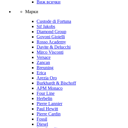
Виж всички
Марки
Custode di Fortuna
Sif Jakobs
Diamond Group
Govoni Gioielli
Rosso Academy
Davite & Delucchi
Mirco Visconti
Versace
Zancan
Breuning
Erica
Arezia Oro
Burkhardt & Bischoff
APM Monaco
Four Line
Herbelin
Pierre Lannier
Paul Hewitt
Pierre Cardin
Fossil
Diesel