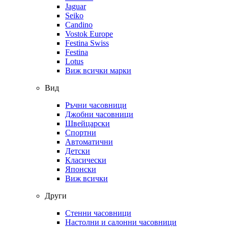
Jaguar
Seiko
Candino
Vostok Europe
Festina Swiss
Festina
Lotus
Виж всички марки
Вид
Ръчни часовници
Джобни часовници
Швейцарски
Спортни
Автоматични
Детски
Класически
Японски
Виж всички
Други
Стенни часовници
Настолни и салонни часовници