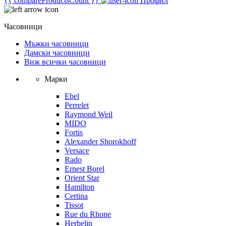
{{ compareProductsCount }}
Профил
Часовници
Мъжки часовници
Дамски часовници
Виж всички часовници
Марки
Ebel
Perrelet
Raymond Weil
MIDO
Fortis
Alexander Shorokhoff
Versace
Rado
Ernest Borel
Orient Star
Hamilton
Certina
Tissot
Rue du Rhone
Herbelin