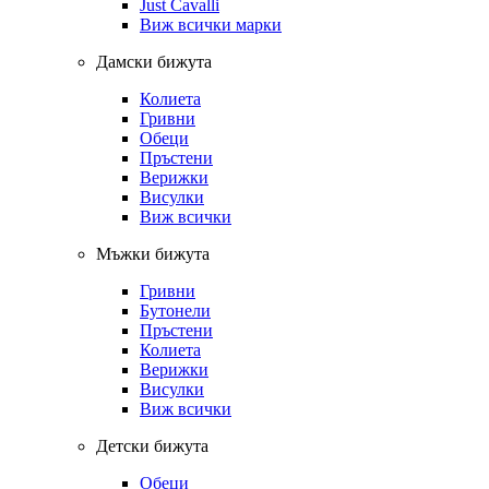
Just Cavalli
Виж всички марки
Дамски бижута
Колиета
Гривни
Обеци
Пръстени
Верижки
Висулки
Виж всички
Мъжки бижута
Гривни
Бутонели
Пръстени
Колиета
Верижки
Висулки
Виж всички
Детски бижута
Обеци