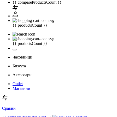
{{ compareProductsCount }}
{{ productsCount }}
{{ productsCount }}
Часовници
Бижута
Аксесоари
Outlet
Магазини
Сравни