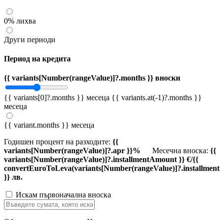
0% лихва
Други периоди
Период на кредита
{{ variants[Number(rangeValue)]?.months }} вноски
{{ variants[0]?.months }} месеца
{{ variants.at(-1)?.months }}
месеца
{{ variant.months }} месеца
Годишен процент на разходите:
{{
variants[Number(rangeValue)]?.apr }}%
Месечна вноска:
{{
variants[Number(rangeValue)]?.installmentAmount }} €/{{
convertEuroToLeva(variants[Number(rangeValue)]?.installmen
}} лв.
Искам първоначална вноска