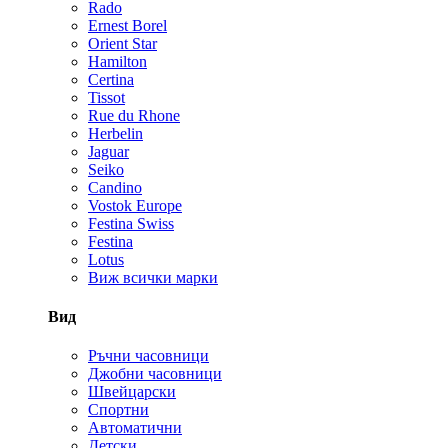
Rado
Ernest Borel
Orient Star
Hamilton
Certina
Tissot
Rue du Rhone
Herbelin
Jaguar
Seiko
Candino
Vostok Europe
Festina Swiss
Festina
Lotus
Виж всички марки
Вид
Ръчни часовници
Джобни часовници
Швейцарски
Спортни
Автоматични
Детски