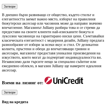
Затвори
В днешно бързо развиващо се общество, където стилът и
елегантността заемат важно място, изборът на правилния
бижутерски аксесоар или часовник може да направи значимо
впечатление. Магазинът Julliany разбира това и се стреми да
предостави на своите клиенти най-изисканите бижута и
луксозни часовници на гарантирано ниски цени. Съчетавайки
класическата елегантност с модерния дизайн, Julliany предлага
разнообразие от избори за всеки вкус и стил. От деликатни
колиета, пръстени и обеци до впечатляващи гривни и
аксесоари, магазинът предоставя уникални произведения на
изкуството, които могат да подчертаят индивидуалността ви.
Независимо дали търсите нещо за специално събитие или
ежедневно облекло, в магазин Julliany ще намерите идеалния
аксесоар.
Вземи на лизинг от:
Затвори
Вид на кредита