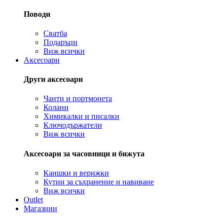
Поводи
Сватба
Подаръци
Виж всички
Аксесоари
Други аксесоари
Чанти и портмонета
Колани
Химикалки и писалки
Ключодържатели
Виж всички
Аксесоари за часовници и бижута
Каишки и верижки
Кутии за съхранение и навиване
Виж всички
Outlet
Магазини