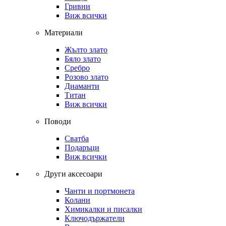
Гривни
Виж всички
Материали
Жълто злато
Бяло злато
Сребро
Розово злато
Диаманти
Титан
Виж всички
Поводи
Сватба
Подаръци
Виж всички
Други аксесоари
Чанти и портмонета
Колани
Химикалки и писалки
Ключодържатели