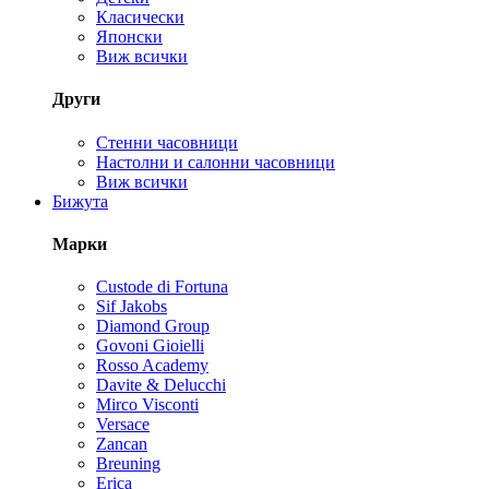
Класически
Японски
Виж всички
Други
Стенни часовници
Настолни и салонни часовници
Виж всички
Бижута
Марки
Custode di Fortuna
Sif Jakobs
Diamond Group
Govoni Gioielli
Rosso Academy
Davite & Delucchi
Mirco Visconti
Versace
Zancan
Breuning
Erica