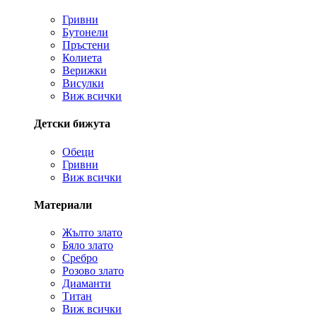
Гривни
Бутонели
Пръстени
Колиета
Верижки
Висулки
Виж всички
Детски бижута
Обеци
Гривни
Виж всички
Материали
Жълто злато
Бяло злато
Сребро
Розово злато
Диаманти
Титан
Виж всички