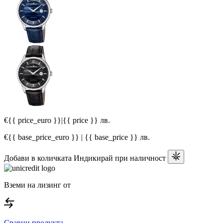
€{{ price_euro }}
|
{{ price }} лв.
€{{ base_price_euro }} | {{ base_price }} лв.
Добави в количката
Индикирай при наличност
Вземи на лизинг от
Сравни продукта