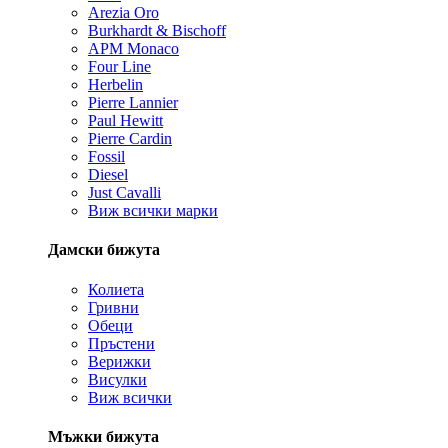
Arezia Oro
Burkhardt & Bischoff
APM Monaco
Four Line
Herbelin
Pierre Lannier
Paul Hewitt
Pierre Cardin
Fossil
Diesel
Just Cavalli
Виж всички марки
Дамски бижута
Колиета
Гривни
Обеци
Пръстени
Верижки
Висулки
Виж всички
Мъжки бижута