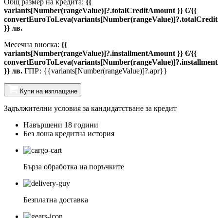
Общ размер на кредита:
{{
variants[Number(rangeValue)]?.totalCreditAmount }} €/{{
convertEuroToLeva(variants[Number(rangeValue)]?.totalCredi
}} лв.
Месечна вноска:
{{
variants[Number(rangeValue)]?.installmentAmount }} €/{{
convertEuroToLeva(variants[Number(rangeValue)]?.installmen
}} лв.
ГПР: {{variants[Number(rangeValue)]?.apr}}
Купи на изплащане
Задължителни условия за кандидатстване за кредит
Навършени 18 години
Без лоша кредитна история
Бърза обработка на поръчките
Безплатна доставка