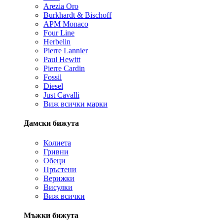
Arezia Oro
Burkhardt & Bischoff
APM Monaco
Four Line
Herbelin
Pierre Lannier
Paul Hewitt
Pierre Cardin
Fossil
Diesel
Just Cavalli
Виж всички марки
Дамски бижута
Колиета
Гривни
Обеци
Пръстени
Верижки
Висулки
Виж всички
Мъжки бижута