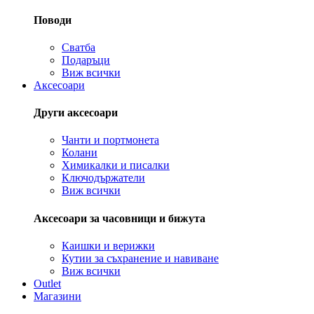
Поводи
Сватба
Подаръци
Виж всички
Аксесоари
Други аксесоари
Чанти и портмонета
Колани
Химикалки и писалки
Ключодържатели
Виж всички
Аксесоари за часовници и бижута
Каишки и верижки
Кутии за съхранение и навиване
Виж всички
Outlet
Магазини