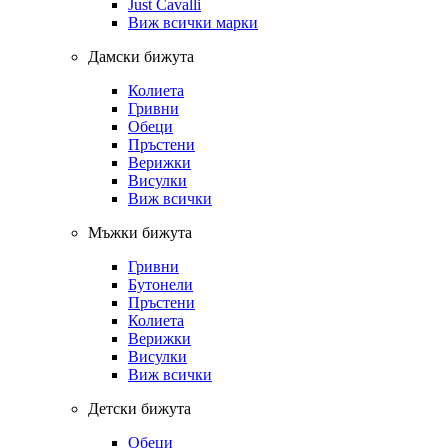
Just Cavalli
Виж всички марки
Дамски бижута
Колиета
Гривни
Обеци
Пръстени
Верижки
Висулки
Виж всички
Мъжки бижута
Гривни
Бутонели
Пръстени
Колиета
Верижки
Висулки
Виж всички
Детски бижута
Обеци