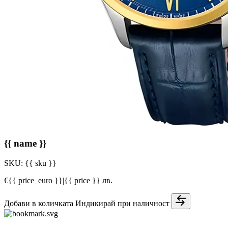
{{ name }}
SKU:
{{ sku }}
€{{ price_euro }}
|
{{ price }} лв.
Добави в количката
Индикирай при наличност