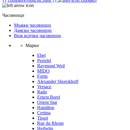
{{ compareProductsCount }}
Профил
Часовници
Мъжки часовници
Дамски часовници
Виж всички часовници
Марки
Ebel
Perrelet
Raymond Weil
MIDO
Fortis
Alexander Shorokhoff
Versace
Rado
Ernest Borel
Orient Star
Hamilton
Certina
Tissot
Rue du Rhone
Herbelin