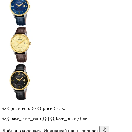
€{{ price_euro }}
|
{{ price }} лв.
€{{ base_price_euro }} | {{ base_price }} лв.
Добави в количката
Индикирай при наличност