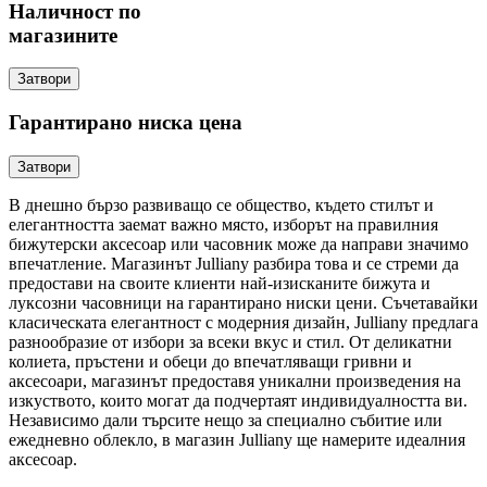
Наличност по
магазините
Затвори
Гарантирано ниска цена
Затвори
В днешно бързо развиващо се общество, където стилът и
елегантността заемат важно място, изборът на правилния
бижутерски аксесоар или часовник може да направи значимо
впечатление. Магазинът Julliany разбира това и се стреми да
предостави на своите клиенти най-изисканите бижута и
луксозни часовници на гарантирано ниски цени. Съчетавайки
класическата елегантност с модерния дизайн, Julliany предлага
разнообразие от избори за всеки вкус и стил. От деликатни
колиета, пръстени и обеци до впечатляващи гривни и
аксесоари, магазинът предоставя уникални произведения на
изкуството, които могат да подчертаят индивидуалността ви.
Независимо дали търсите нещо за специално събитие или
ежедневно облекло, в магазин Julliany ще намерите идеалния
аксесоар.