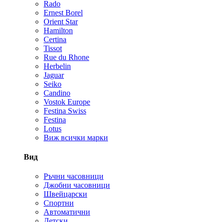
Rado
Ernest Borel
Orient Star
Hamilton
Certina
Tissot
Rue du Rhone
Herbelin
Jaguar
Seiko
Candino
Vostok Europe
Festina Swiss
Festina
Lotus
Виж всички марки
Вид
Ръчни часовници
Джобни часовници
Швейцарски
Спортни
Автоматични
Детски