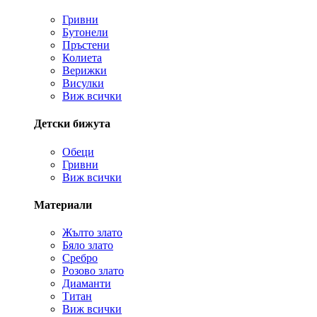
Гривни
Бутонели
Пръстени
Колиета
Верижки
Висулки
Виж всички
Детски бижута
Обеци
Гривни
Виж всички
Материали
Жълто злато
Бяло злато
Сребро
Розово злато
Диаманти
Титан
Виж всички