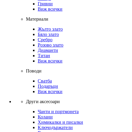
Гривни
Виж всички
Материали
Жълто злато
Бяло злато
Сребро
Розово злато
Диаманти
Титан
Виж всички
Поводи
Сватба
Подаръци
Виж всички
Други аксесоари
Чанти и портмонета
Колани
Химикалки и писалки
Ключодържатели