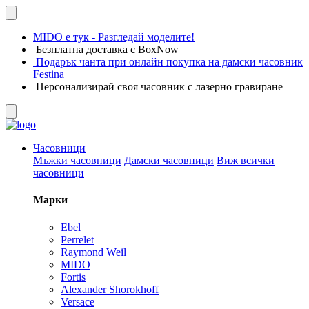
MIDO е тук - Разгледай моделите!
Безплатна доставка с BoxNow
Подарък чанта при онлайн покупка на дамски часовник
Festina
Персонализирай своя часовник с лазерно гравиране
Часовници
Мъжки часовници
Дамски часовници
Виж всички
часовници
Марки
Ebel
Perrelet
Raymond Weil
MIDO
Fortis
Alexander Shorokhoff
Versace