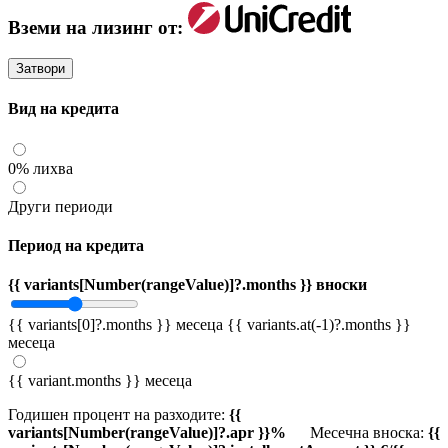
Вземи на лизинг от:
Затвори
Вид на кредита
0% лихва
Други периоди
Период на кредита
{{ variants[Number(rangeValue)]?.months }} вноски
{{ variants[0]?.months }} месеца
{{ variants.at(-1)?.months }}
месеца
{{ variant.months }} месеца
Годишен процент на разходите:
{{
variants[Number(rangeValue)]?.apr }}%
Месечна вноска:
{{