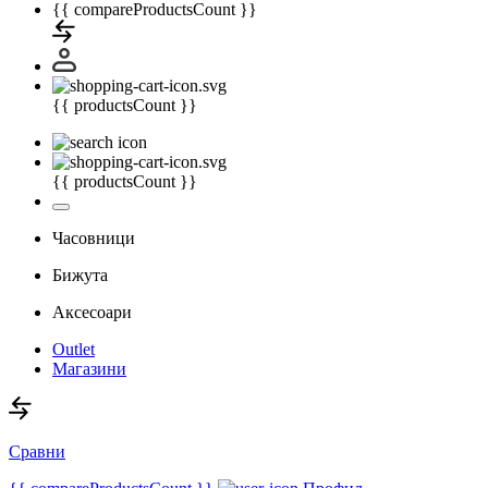
{{ compareProductsCount }}
{{ productsCount }}
{{ productsCount }}
Часовници
Бижута
Аксесоари
Outlet
Магазини
Сравни