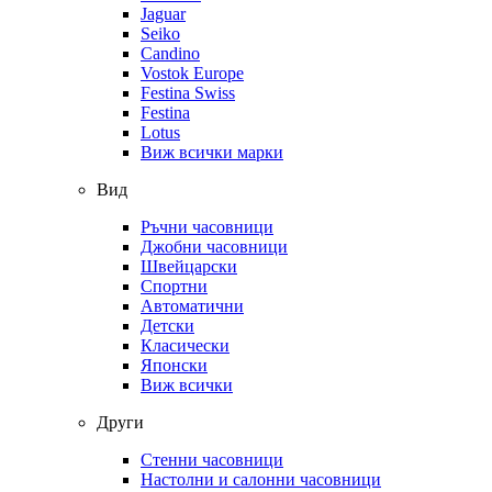
Jaguar
Seiko
Candino
Vostok Europe
Festina Swiss
Festina
Lotus
Виж всички марки
Вид
Ръчни часовници
Джобни часовници
Швейцарски
Спортни
Автоматични
Детски
Класически
Японски
Виж всички
Други
Стенни часовници
Настолни и салонни часовници