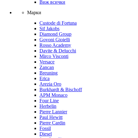
Виж всички
Марки
Custode di Fortuna
Sif Jakobs
Diamond Group
Govoni Gioielli
Rosso Academy
Davite & Delucchi
Mirco Visconti
Versace
Zancan
Breuning
Erica
Arezia Oro
Burkhardt & Bischoff
APM Monaco
Four Line
Herbelin
Pierre Lannier
Paul Hewitt
Pierre Cardin
Fossil
Diesel