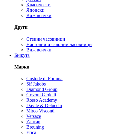
Класически
Японски
Виж всички
Други
Стенни часовници
Настолни и салонни часовници
Виж всички
Бижута
Марки
Custode di Fortuna
Sif Jakobs
Diamond Group
Govoni Gioielli
Rosso Academy
Davite & Delucchi
Mirco Visconti
Versace
Zancan
Breuning
Erica