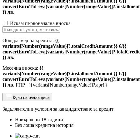
variants[Number(rangeValue)]?.installmentAmount }} €/{{
convertEuroToLeva(variants[Number(rangeValue)]?.installmen
}} лв.
Искам първоначална вноска
Общ размер на кредита:
{{
variants[Number(rangeValue)]?.totalCreditAmount }} €/{{
convertEuroToLeva(variants[Number(rangeValue)]?.totalCredi
}} лв.
Месечна вноска:
{{
variants[Number(rangeValue)]?.installmentAmount }} €/{{
convertEuroToLeva(variants[Number(rangeValue)]?.installmen
}} лв.
ГПР: {{variants[Number(rangeValue)]?.apr}}
Купи на изплащане
Задължителни условия за кандидатстване за кредит
Навършени 18 години
Без лоша кредитна история