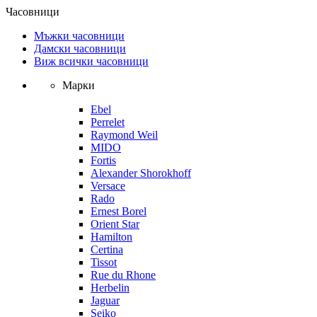
Часовници
Мъжки часовници
Дамски часовници
Виж всички часовници
Марки
Ebel
Perrelet
Raymond Weil
MIDO
Fortis
Alexander Shorokhoff
Versace
Rado
Ernest Borel
Orient Star
Hamilton
Certina
Tissot
Rue du Rhone
Herbelin
Jaguar
Seiko