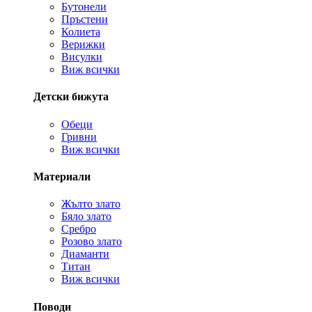
Бутонели
Пръстени
Колиета
Верижки
Висулки
Виж всички
Детски бижута
Обеци
Гривни
Виж всички
Материали
Жълто злато
Бяло злато
Сребро
Розово злато
Диаманти
Титан
Виж всички
Поводи