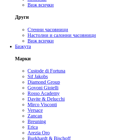
Виж всички
Други
Стенни часовници
Настолни и салонни часовници
Виж всички
Бижута
Марки
Custode di Fortuna
Sif Jakobs
Diamond Group
Govoni Gioielli
Rosso Academy
Davite & Delucchi
Mirco Visconti
Versace
Zancan
Breuning
Erica
Arezia Oro
Burkhardt & Bischoff