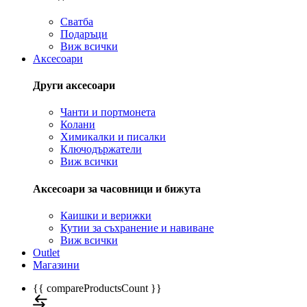
Сватба
Подаръци
Виж всички
Аксесоари
Други аксесоари
Чанти и портмонета
Колани
Химикалки и писалки
Ключодържатели
Виж всички
Аксесоари за часовници и бижута
Каишки и верижки
Кутии за съхранение и навиване
Виж всички
Outlet
Магазини
{{ compareProductsCount }}