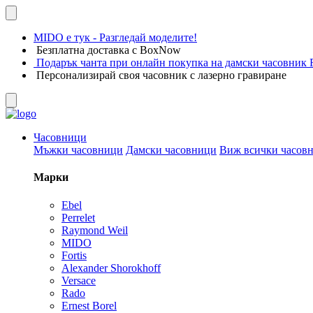
MIDO е тук - Разгледай моделите!
Безплатна доставка с BoxNow
Подарък чанта при онлайн покупка на дамски часовник F
Персонализирай своя часовник с лазерно гравиране
Часовници
Мъжки часовници
Дамски часовници
Виж всички часов
Марки
Ebel
Perrelet
Raymond Weil
MIDO
Fortis
Alexander Shorokhoff
Versace
Rado
Ernest Borel