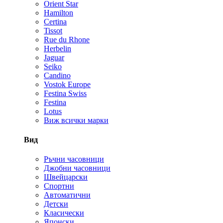
Orient Star
Hamilton
Certina
Tissot
Rue du Rhone
Herbelin
Jaguar
Seiko
Candino
Vostok Europe
Festina Swiss
Festina
Lotus
Виж всички марки
Вид
Ръчни часовници
Джобни часовници
Швейцарски
Спортни
Автоматични
Детски
Класически
Японски