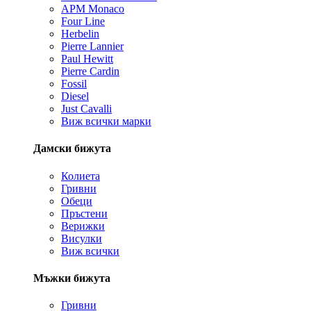
APM Monaco
Four Line
Herbelin
Pierre Lannier
Paul Hewitt
Pierre Cardin
Fossil
Diesel
Just Cavalli
Виж всички марки
Дамски бижута
Колиета
Гривни
Обеци
Пръстени
Верижки
Висулки
Виж всички
Мъжки бижута
Гривни