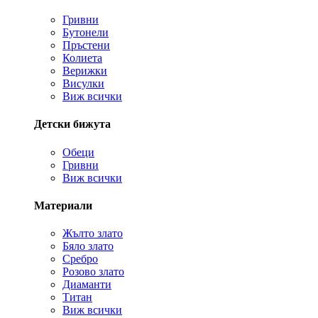
Гривни
Бутонели
Пръстени
Колиета
Верижки
Висулки
Виж всички
Детски бижута
Обеци
Гривни
Виж всички
Материали
Жълто злато
Бяло злато
Сребро
Розово злато
Диаманти
Титан
Виж всички