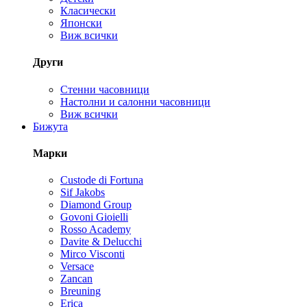
Класически
Японски
Виж всички
Други
Стенни часовници
Настолни и салонни часовници
Виж всички
Бижута
Марки
Custode di Fortuna
Sif Jakobs
Diamond Group
Govoni Gioielli
Rosso Academy
Davite & Delucchi
Mirco Visconti
Versace
Zancan
Breuning
Erica