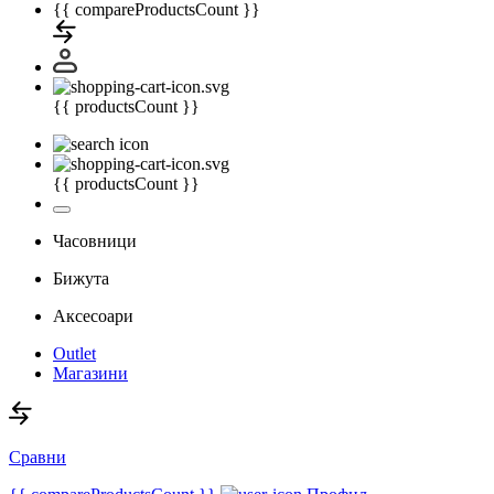
{{ compareProductsCount }}
{{ productsCount }}
{{ productsCount }}
Часовници
Бижута
Аксесоари
Outlet
Магазини
Сравни