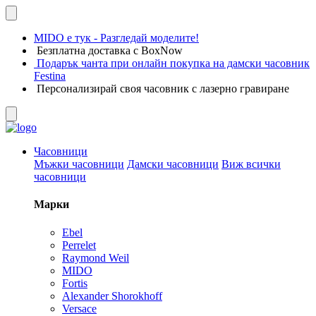
MIDO е тук - Разгледай моделите!
Безплатна доставка с BoxNow
Подарък чанта при онлайн покупка на дамски часовник
Festina
Персонализирай своя часовник с лазерно гравиране
Часовници
Мъжки часовници
Дамски часовници
Виж всички
часовници
Марки
Ebel
Perrelet
Raymond Weil
MIDO
Fortis
Alexander Shorokhoff
Versace