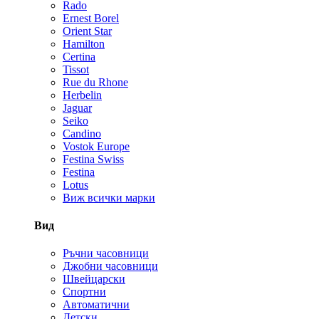
Rado
Ernest Borel
Orient Star
Hamilton
Certina
Tissot
Rue du Rhone
Herbelin
Jaguar
Seiko
Candino
Vostok Europe
Festina Swiss
Festina
Lotus
Виж всички марки
Вид
Ръчни часовници
Джобни часовници
Швейцарски
Спортни
Автоматични
Детски