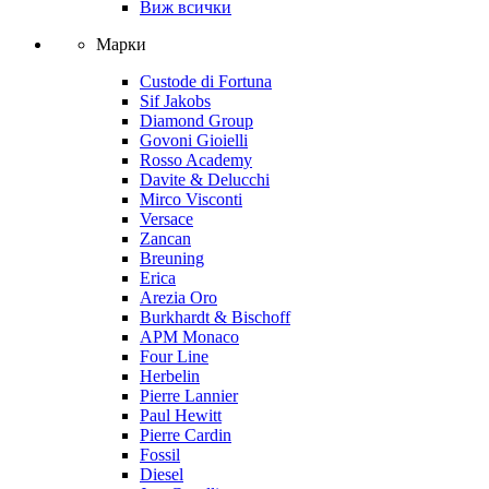
Виж всички
Марки
Custode di Fortuna
Sif Jakobs
Diamond Group
Govoni Gioielli
Rosso Academy
Davite & Delucchi
Mirco Visconti
Versace
Zancan
Breuning
Erica
Arezia Oro
Burkhardt & Bischoff
APM Monaco
Four Line
Herbelin
Pierre Lannier
Paul Hewitt
Pierre Cardin
Fossil
Diesel