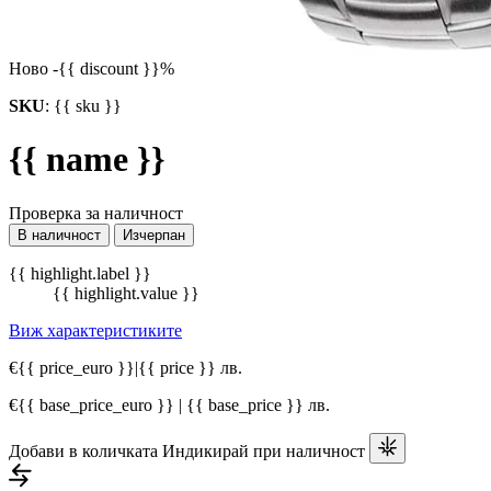
Ново
-{{ discount }}%
SKU
:
{{ sku }}
{{ name }}
Проверка за наличност
В наличност
Изчерпан
{{ highlight.label }}
{{ highlight.value }}
Виж характеристиките
€{{ price_euro }}
|
{{ price }} лв.
€{{ base_price_euro }} | {{ base_price }} лв.
Добави в количката
Индикирай при наличност