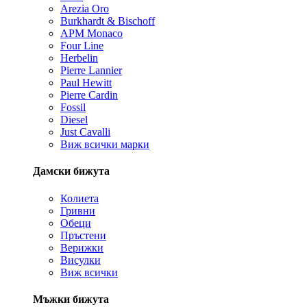
Arezia Oro
Burkhardt & Bischoff
APM Monaco
Four Line
Herbelin
Pierre Lannier
Paul Hewitt
Pierre Cardin
Fossil
Diesel
Just Cavalli
Виж всички марки
Дамски бижута
Колиета
Гривни
Обеци
Пръстени
Верижки
Висулки
Виж всички
Мъжки бижута