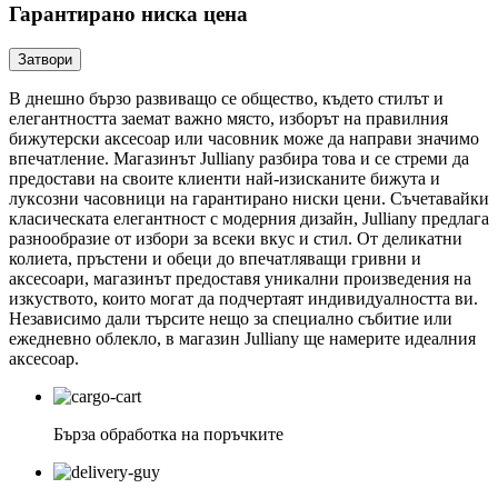
Гарантирано ниска цена
Затвори
В днешно бързо развиващо се общество, където стилът и
елегантността заемат важно място, изборът на правилния
бижутерски аксесоар или часовник може да направи значимо
впечатление. Магазинът Julliany разбира това и се стреми да
предостави на своите клиенти най-изисканите бижута и
луксозни часовници на гарантирано ниски цени. Съчетавайки
класическата елегантност с модерния дизайн, Julliany предлага
разнообразие от избори за всеки вкус и стил. От деликатни
колиета, пръстени и обеци до впечатляващи гривни и
аксесоари, магазинът предоставя уникални произведения на
изкуството, които могат да подчертаят индивидуалността ви.
Независимо дали търсите нещо за специално събитие или
ежедневно облекло, в магазин Julliany ще намерите идеалния
аксесоар.
Бърза обработка на поръчките