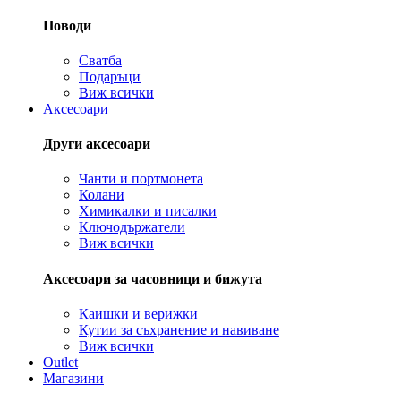
Поводи
Сватба
Подаръци
Виж всички
Аксесоари
Други аксесоари
Чанти и портмонета
Колани
Химикалки и писалки
Ключодържатели
Виж всички
Аксесоари за часовници и бижута
Каишки и верижки
Кутии за съхранение и навиване
Виж всички
Outlet
Магазини