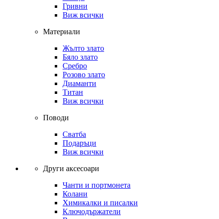
Гривни
Виж всички
Материали
Жълто злато
Бяло злато
Сребро
Розово злато
Диаманти
Титан
Виж всички
Поводи
Сватба
Подаръци
Виж всички
Други аксесоари
Чанти и портмонета
Колани
Химикалки и писалки
Ключодържатели