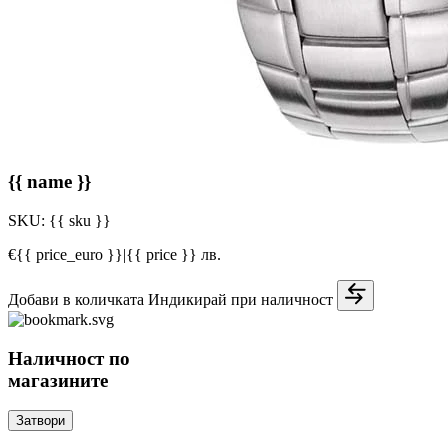
{{ name }}
SKU:
{{ sku }}
€{{ price_euro }}
|
{{ price }} лв.
Добави в количката
Индикирай при наличност
Наличност по
магазините
Затвори