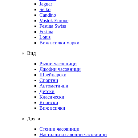
Jaguar
Seiko
Candino
Vostok Europe
Festina Swiss
Festina
Lotus
Виж всички марки
Вид
Ръчни часовници
Джобни часовници
Швейцарски
Спортни
Автоматични
Детски
Класически
Японски
Виж всички
Други
Стенни часовници
Настолни и салонни часовници