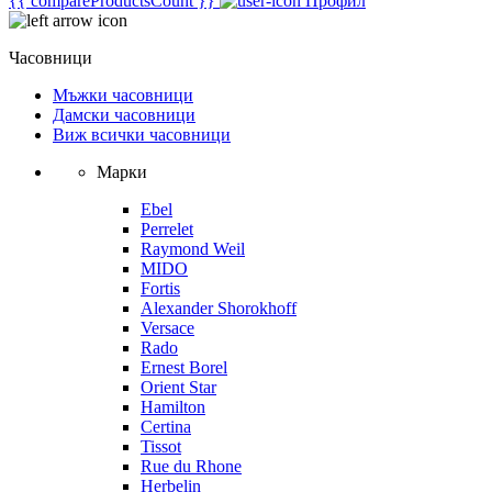
{{ compareProductsCount }}
Профил
Часовници
Мъжки часовници
Дамски часовници
Виж всички часовници
Марки
Ebel
Perrelet
Raymond Weil
MIDO
Fortis
Alexander Shorokhoff
Versace
Rado
Ernest Borel
Orient Star
Hamilton
Certina
Tissot
Rue du Rhone
Herbelin