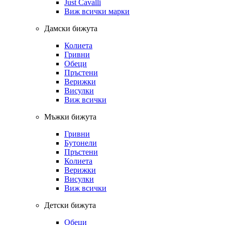
Just Cavalli
Виж всички марки
Дамски бижута
Колиета
Гривни
Обеци
Пръстени
Верижки
Висулки
Виж всички
Мъжки бижута
Гривни
Бутонели
Пръстени
Колиета
Верижки
Висулки
Виж всички
Детски бижута
Обеци