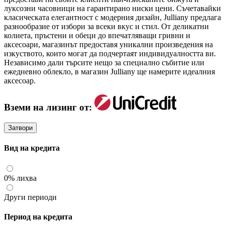
луксозни часовници на гарантирано ниски цени. Съчетавайки
класическата елегантност с модерния дизайн, Julliany предлага
разнообразие от избори за всеки вкус и стил. От деликатни
колиета, пръстени и обеци до впечатляващи гривни и
аксесоари, магазинът предоставя уникални произведения на
изкуството, които могат да подчертаят индивидуалността ви.
Независимо дали търсите нещо за специално събитие или
ежедневно облекло, в магазин Julliany ще намерите идеалния
аксесоар.
Вземи на лизинг от:
Затвори
Вид на кредита
0% лихва
Други периоди
Период на кредита