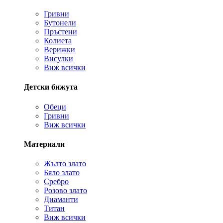
Гривни
Бутонели
Пръстени
Колиета
Верижки
Висулки
Виж всички
Детски бижута
Обеци
Гривни
Виж всички
Материали
Жълто злато
Бяло злато
Сребро
Розово злато
Диаманти
Титан
Виж всички