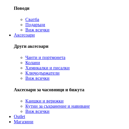
Поводи
Сватба
Подаръци
Виж всички
Аксесоари
Други аксесоари
Чанти и портмонета
Колани
Химикалки и писалки
Ключодържатели
Виж всички
Аксесоари за часовници и бижута
Каишки и верижки
Кутии за съхранение и навиване
Виж всички
Outlet
Магазини