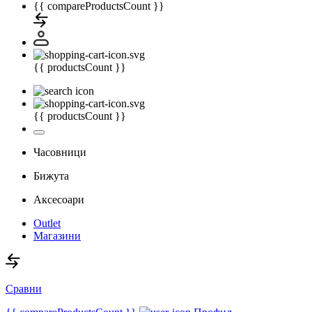
{{ compareProductsCount }}
{{ productsCount }}
{{ productsCount }}
Часовници
Бижута
Аксесоари
Outlet
Магазини
Сравни