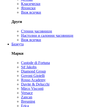
Класически
Японски
Виж всички
Други
Стенни часовници
Настолни и салонни часовници
Виж всички
Бижута
Марки
Custode di Fortuna
Sif Jakobs
Diamond Group
Govoni Gioielli
Rosso Academy
Davite & Delucchi
Mirco Visconti
Versace
Zancan
Breuning
Erica