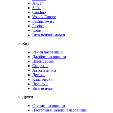
Jaguar
Seiko
Candino
Vostok Europe
Festina Swiss
Festina
Lotus
Виж всички марки
Вид
Ръчни часовници
Джобни часовници
Швейцарски
Спортни
Автоматични
Детски
Класически
Японски
Виж всички
Други
Стенни часовници
Настолни и салонни часовници