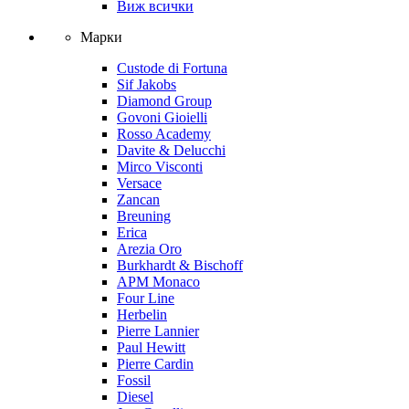
Виж всички
Марки
Custode di Fortuna
Sif Jakobs
Diamond Group
Govoni Gioielli
Rosso Academy
Davite & Delucchi
Mirco Visconti
Versace
Zancan
Breuning
Erica
Arezia Oro
Burkhardt & Bischoff
APM Monaco
Four Line
Herbelin
Pierre Lannier
Paul Hewitt
Pierre Cardin
Fossil
Diesel