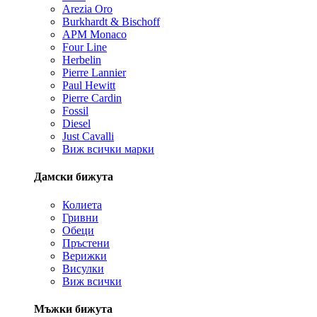
Arezia Oro
Burkhardt & Bischoff
APM Monaco
Four Line
Herbelin
Pierre Lannier
Paul Hewitt
Pierre Cardin
Fossil
Diesel
Just Cavalli
Виж всички марки
Дамски бижута
Колиета
Гривни
Обеци
Пръстени
Верижки
Висулки
Виж всички
Мъжки бижута