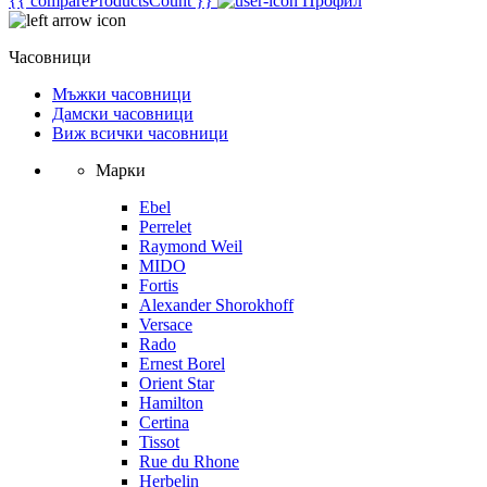
{{ compareProductsCount }}
Профил
Часовници
Мъжки часовници
Дамски часовници
Виж всички часовници
Марки
Ebel
Perrelet
Raymond Weil
MIDO
Fortis
Alexander Shorokhoff
Versace
Rado
Ernest Borel
Orient Star
Hamilton
Certina
Tissot
Rue du Rhone
Herbelin