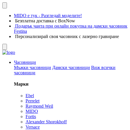
MIDO е тук - Разгледай моделите!
Безплатна доставка с BoxNow
Подарък чанта при онлайн покупка на дамски часовник
Festina
Персонализирай своя часовник с лазерно гравиране
Часовници
Мъжки часовници
Дамски часовници
Виж всички
часовници
Марки
Ebel
Perrelet
Raymond Weil
MIDO
Fortis
Alexander Shorokhoff
Versace