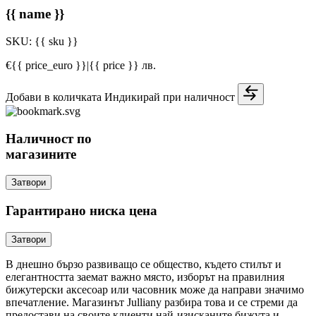
{{ name }}
SKU:
{{ sku }}
€{{ price_euro }}
|
{{ price }} лв.
Добави в количката
Индикирай при наличност
Наличност по
магазините
Затвори
Гарантирано ниска цена
Затвори
В днешно бързо развиващо се общество, където стилът и
елегантността заемат важно място, изборът на правилния
бижутерски аксесоар или часовник може да направи значимо
впечатление. Магазинът Julliany разбира това и се стреми да
предостави на своите клиенти най-изисканите бижута и