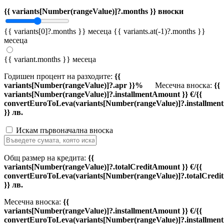
{{ variants[Number(rangeValue)]?.months }} вноски
{{ variants[0]?.months }} месеца
{{ variants.at(-1)?.months }}
месеца
{{ variant.months }} месеца
Годишен процент на разходите:
{{
variants[Number(rangeValue)]?.apr }}%
Месечна вноска:
{{
variants[Number(rangeValue)]?.installmentAmount }} €/{{
convertEuroToLeva(variants[Number(rangeValue)]?.installmen
}} лв.
Искам първоначална вноска
Общ размер на кредита:
{{
variants[Number(rangeValue)]?.totalCreditAmount }} €/{{
convertEuroToLeva(variants[Number(rangeValue)]?.totalCredi
}} лв.
Месечна вноска:
{{
variants[Number(rangeValue)]?.installmentAmount }} €/{{
convertEuroToLeva(variants[Number(rangeValue)]?.installmen