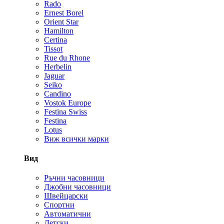
Rado
Ernest Borel
Orient Star
Hamilton
Certina
Tissot
Rue du Rhone
Herbelin
Jaguar
Seiko
Candino
Vostok Europe
Festina Swiss
Festina
Lotus
Виж всички марки
Вид
Ръчни часовници
Джобни часовници
Швейцарски
Спортни
Автоматични
Детски