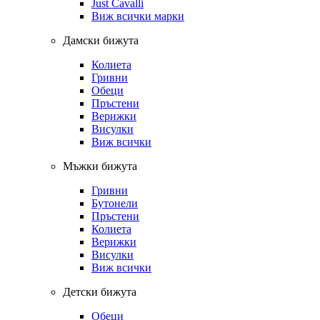
Just Cavalli
Виж всички марки
Дамски бижута
Колиета
Гривни
Обеци
Пръстени
Верижки
Висулки
Виж всички
Мъжки бижута
Гривни
Бутонели
Пръстени
Колиета
Верижки
Висулки
Виж всички
Детски бижута
Обеци