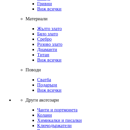
Гривни
Виж всички
Материали
Жълто злато
Бяло злато
Сребро
Розово злато
Диаманти
Титан
Виж всички
Поводи
Сватба
Подаръци
Виж всички
Други аксесоари
Чанти и портмонета
Колани
Химикалки и писалки
Ключодържатели