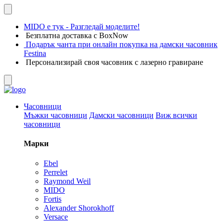
MIDO е тук - Разгледай моделите!
Безплатна доставка с BoxNow
Подарък чанта при онлайн покупка на дамски часовник
Festina
Персонализирай своя часовник с лазерно гравиране
Часовници
Мъжки часовници
Дамски часовници
Виж всички
часовници
Марки
Ebel
Perrelet
Raymond Weil
MIDO
Fortis
Alexander Shorokhoff
Versace