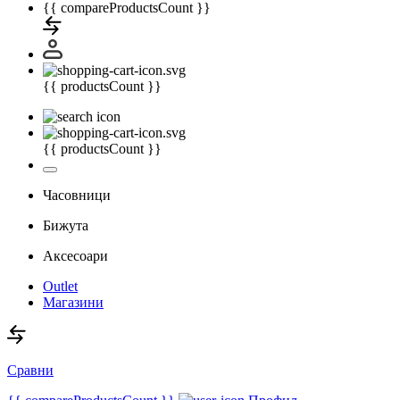
{{ compareProductsCount }}
{{ productsCount }}
{{ productsCount }}
Часовници
Бижута
Аксесоари
Outlet
Магазини
Сравни