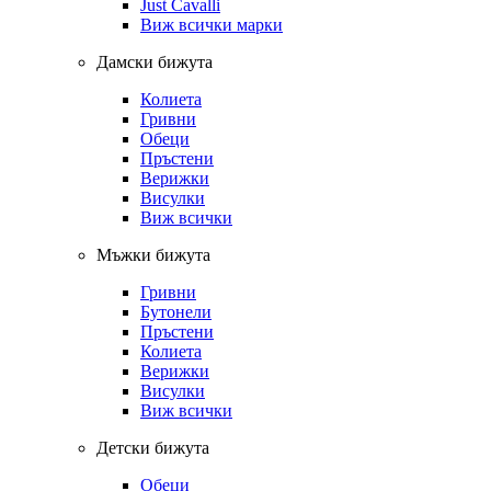
Just Cavalli
Виж всички марки
Дамски бижута
Колиета
Гривни
Обеци
Пръстени
Верижки
Висулки
Виж всички
Мъжки бижута
Гривни
Бутонели
Пръстени
Колиета
Верижки
Висулки
Виж всички
Детски бижута
Обеци