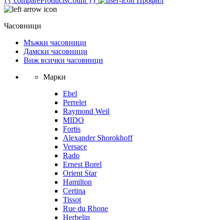
{{ compareProductsCount }}
Профил
Часовници
Мъжки часовници
Дамски часовници
Виж всички часовници
Марки
Ebel
Perrelet
Raymond Weil
MIDO
Fortis
Alexander Shorokhoff
Versace
Rado
Ernest Borel
Orient Star
Hamilton
Certina
Tissot
Rue du Rhone
Herbelin