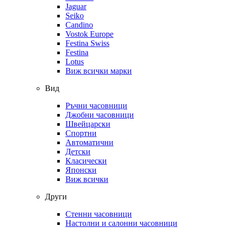
Jaguar
Seiko
Candino
Vostok Europe
Festina Swiss
Festina
Lotus
Виж всички марки
Вид
Ръчни часовници
Джобни часовници
Швейцарски
Спортни
Автоматични
Детски
Класически
Японски
Виж всички
Други
Стенни часовници
Настолни и салонни часовници