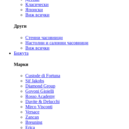
Класически
Японски
Виж всички
Други
Стенни часовници
Настолни и салонни часовници
Виж всички
Бижута
Марки
Custode di Fortuna
Sif Jakobs
Diamond Group
Govoni Gioielli
Rosso Academy
Davite & Delucchi
Mirco Visconti
Versace
Zancan
Breuning
Erica