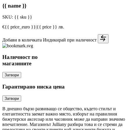
{{ name }}
SKU:
{{ sku }}
€{{ price_euro }}
|
{{ price }} лв.
Добави в количката
Индикирай при наличност
Наличност по
магазините
Затвори
Гарантирано ниска цена
Затвори
В днешно бързо развиващо се общество, където стилът и
елегантността заемат важно място, изборът на правилния
бижутерски аксесоар или часовник може да направи значимо
впечатление. Магазинът Julliany разбира това и се стреми да
предостави на своите клиенти най-изисканите бижута и