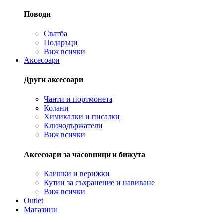
Поводи
Сватба
Подаръци
Виж всички
Аксесоари
Други аксесоари
Чанти и портмонета
Колани
Химикалки и писалки
Ключодържатели
Виж всички
Аксесоари за часовници и бижута
Каишки и верижки
Кутии за съхранение и навиване
Виж всички
Outlet
Магазини