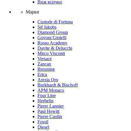
Виж всички
Марки
Custode di Fortuna
Sif Jakobs
Diamond Group
Govoni Gioielli
Rosso Academy
Davite & Delucchi
Mirco Visconti
Versace
Zancan
Breuning
Erica
Arezia Oro
Burkhardt & Bischoff
APM Monaco
Four Line
Herbelin
Pierre Lannier
Paul Hewitt
Pierre Cardin
Fossil
Diesel