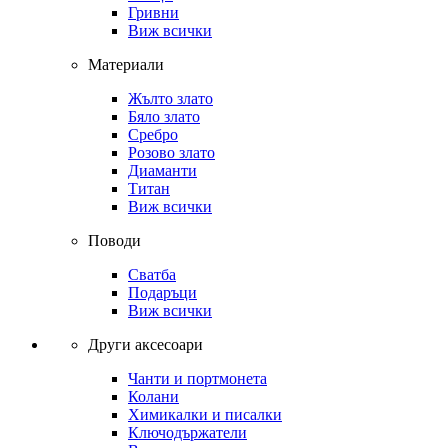
Гривни
Виж всички
Материали
Жълто злато
Бяло злато
Сребро
Розово злато
Диаманти
Титан
Виж всички
Поводи
Сватба
Подаръци
Виж всички
Други аксесоари
Чанти и портмонета
Колани
Химикалки и писалки
Ключодържатели