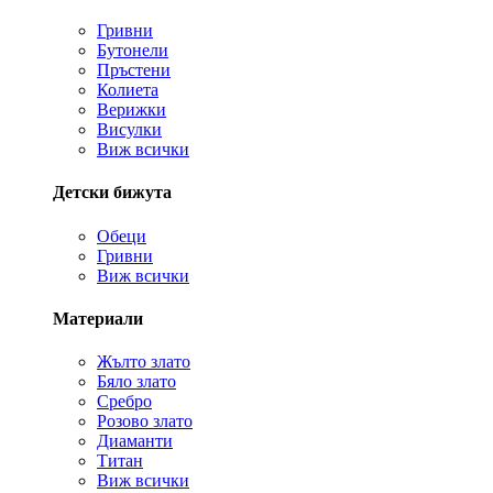
Гривни
Бутонели
Пръстени
Колиета
Верижки
Висулки
Виж всички
Детски бижута
Обеци
Гривни
Виж всички
Материали
Жълто злато
Бяло злато
Сребро
Розово злато
Диаманти
Титан
Виж всички