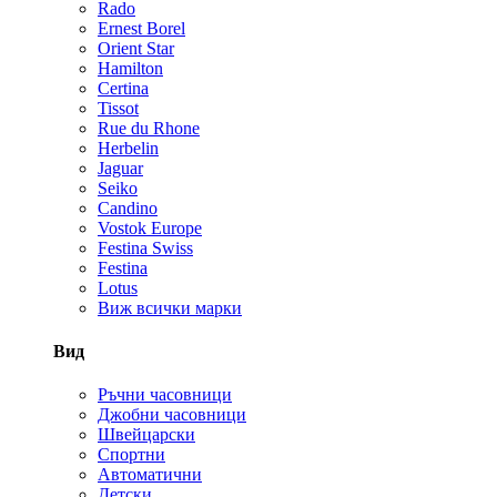
Rado
Ernest Borel
Orient Star
Hamilton
Certina
Tissot
Rue du Rhone
Herbelin
Jaguar
Seiko
Candino
Vostok Europe
Festina Swiss
Festina
Lotus
Виж всички марки
Вид
Ръчни часовници
Джобни часовници
Швейцарски
Спортни
Автоматични
Детски