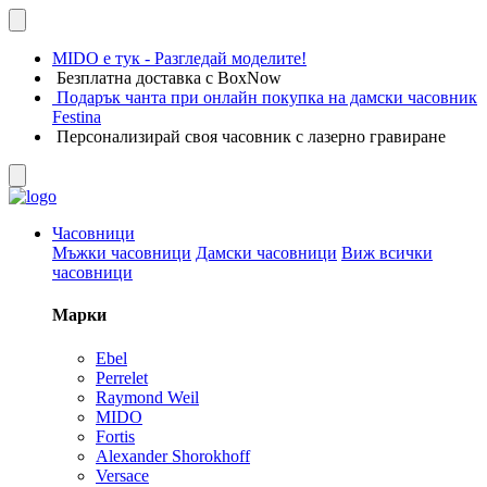
MIDO е тук - Разгледай моделите!
Безплатна доставка с BoxNow
Подарък чанта при онлайн покупка на дамски часовник
Festina
Персонализирай своя часовник с лазерно гравиране
Часовници
Мъжки часовници
Дамски часовници
Виж всички
часовници
Марки
Ebel
Perrelet
Raymond Weil
MIDO
Fortis
Alexander Shorokhoff
Versace