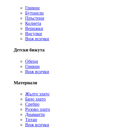
Гривни
Бутонели
Пръстени
Колиета
Верижки
Висулки
Виж всички
Детски бижута
Обеци
Гривни
Виж всички
Материали
Жълто злато
Бяло злато
Сребро
Розово злато
Диаманти
Титан
Виж всички