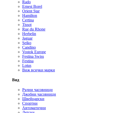
Rado
Ernest Borel
Orient Star
Hamilton
Certina
Tissot
Rue du Rhone
Herbelin
Jaguar
Seiko
Candino
Vostok Europe
Festina Swiss
Festina
Lotus
Виж всички марки
Вид
Ръчни часовници
Джобни часовници
Швейцарски
Спортни
Автоматични
Детски