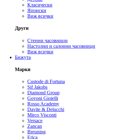
Класически
Японски
Виж всички
Други
Стенни часовници
Настолни и салонни часовници
Виж всички
Бижута
Марки
Custode di Fortuna
Sif Jakobs
Diamond Group
Govoni Gioielli
Rosso Academy
Davite & Delucchi
Mirco Visconti
Versace
Zancan
Breuning
Erica