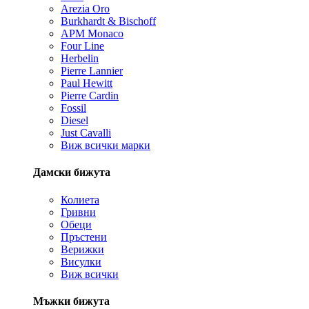
Arezia Oro
Burkhardt & Bischoff
APM Monaco
Four Line
Herbelin
Pierre Lannier
Paul Hewitt
Pierre Cardin
Fossil
Diesel
Just Cavalli
Виж всички марки
Дамски бижута
Колиета
Гривни
Обеци
Пръстени
Верижки
Висулки
Виж всички
Мъжки бижута