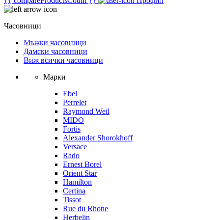
{{ compareProductsCount }}
Профил
Часовници
Мъжки часовници
Дамски часовници
Виж всички часовници
Марки
Ebel
Perrelet
Raymond Weil
MIDO
Fortis
Alexander Shorokhoff
Versace
Rado
Ernest Borel
Orient Star
Hamilton
Certina
Tissot
Rue du Rhone
Herbelin