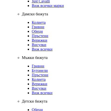
Just Cavalli
Виж всички марки
Дамски бижута
Колиета
Гривни
Обеци
Пръстени
Верижки
Висулки
Виж всички
Мъжки бижута
Гривни
Бутонели
Пръстени
Колиета
Верижки
Висулки
Виж всички
Детски бижута
Обеци