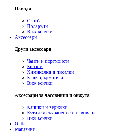
Поводи
Сватба
Подаръци
Виж всички
Аксесоари
Други аксесоари
Чанти и портмонета
Колани
Химикалки и писалки
Ключодържатели
Виж всички
Аксесоари за часовници и бижута
Каишки и верижки
Кутии за съхранение и навиване
Виж всички
Outlet
Магазини