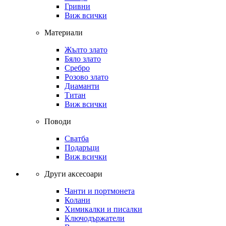
Гривни
Виж всички
Материали
Жълто злато
Бяло злато
Сребро
Розово злато
Диаманти
Титан
Виж всички
Поводи
Сватба
Подаръци
Виж всички
Други аксесоари
Чанти и портмонета
Колани
Химикалки и писалки
Ключодържатели