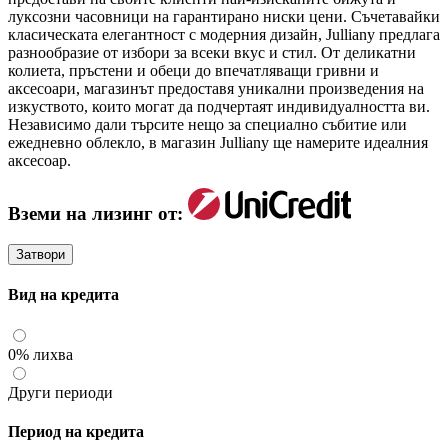
луксозни часовници на гарантирано ниски цени. Съчетавайки
класическата елегантност с модерния дизайн, Julliany предлага
разнообразие от избори за всеки вкус и стил. От деликатни
колиета, пръстени и обеци до впечатляващи гривни и
аксесоари, магазинът предоставя уникални произведения на
изкуството, които могат да подчертаят индивидуалността ви.
Независимо дали търсите нещо за специално събитие или
ежедневно облекло, в магазин Julliany ще намерите идеалния
аксесоар.
Вземи на лизинг от:
Затвори
Вид на кредита
0% лихва
Други периоди
Период на кредита