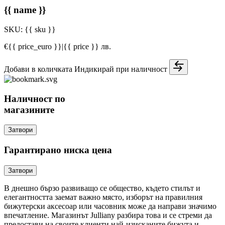
{{ name }}
SKU:
{{ sku }}
€{{ price_euro }}
|
{{ price }} лв.
Добави в количката
Индикирай при наличност
Наличност по
магазините
Затвори
Гарантирано ниска цена
Затвори
В днешно бързо развиващо се общество, където стилът и
елегантността заемат важно място, изборът на правилния
бижутерски аксесоар или часовник може да направи значимо
впечатление. Магазинът Julliany разбира това и се стреми да
предостави на своите клиенти най-изисканите бижута и