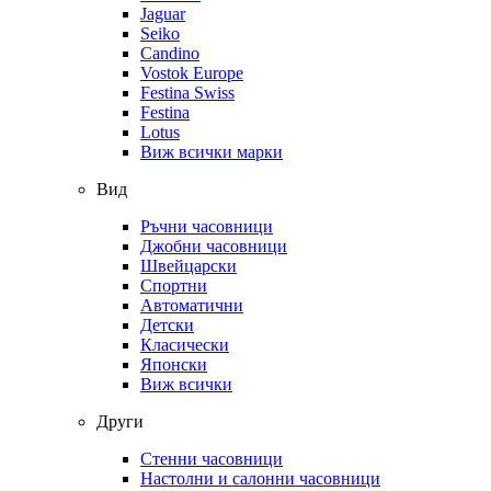
Jaguar
Seiko
Candino
Vostok Europe
Festina Swiss
Festina
Lotus
Виж всички марки
Вид
Ръчни часовници
Джобни часовници
Швейцарски
Спортни
Автоматични
Детски
Класически
Японски
Виж всички
Други
Стенни часовници
Настолни и салонни часовници