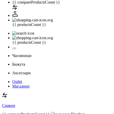
{{ compareProductsCount }}
{{ productsCount }}
{{ productsCount }}
Часовници
Бижута
Аксесоари
Outlet
Магазини
Сравни