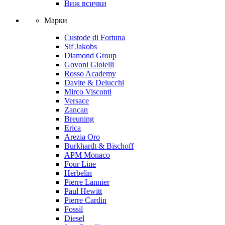
Виж всички
Марки
Custode di Fortuna
Sif Jakobs
Diamond Group
Govoni Gioielli
Rosso Academy
Davite & Delucchi
Mirco Visconti
Versace
Zancan
Breuning
Erica
Arezia Oro
Burkhardt & Bischoff
APM Monaco
Four Line
Herbelin
Pierre Lannier
Paul Hewitt
Pierre Cardin
Fossil
Diesel