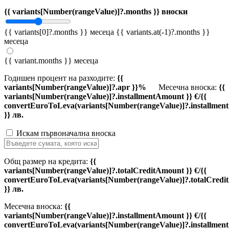
{{ variants[Number(rangeValue)]?.months }} вноски
{{ variants[0]?.months }} месеца
{{ variants.at(-1)?.months }}
месеца
{{ variant.months }} месеца
Годишен процент на разходите:
{{
variants[Number(rangeValue)]?.apr }}%
Месечна вноска:
{{
variants[Number(rangeValue)]?.installmentAmount }} €/{{
convertEuroToLeva(variants[Number(rangeValue)]?.installmen
}} лв.
Искам първоначална вноска
Общ размер на кредита:
{{
variants[Number(rangeValue)]?.totalCreditAmount }} €/{{
convertEuroToLeva(variants[Number(rangeValue)]?.totalCredi
}} лв.
Месечна вноска:
{{
variants[Number(rangeValue)]?.installmentAmount }} €/{{
convertEuroToLeva(variants[Number(rangeValue)]?.installmen