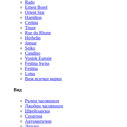
Rado
Ernest Borel
Orient Star
Hamilton
Certina
Tissot
Rue du Rhone
Herbelin
Jaguar
Seiko
Candino
Vostok Europe
Festina Swiss
Festina
Lotus
Виж всички марки
Вид
Ръчни часовници
Джобни часовници
Швейцарски
Спортни
Автоматични
Детски