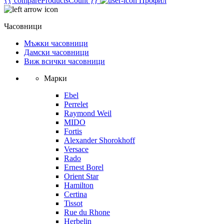
{{ compareProductsCount }}
Профил
Часовници
Мъжки часовници
Дамски часовници
Виж всички часовници
Марки
Ebel
Perrelet
Raymond Weil
MIDO
Fortis
Alexander Shorokhoff
Versace
Rado
Ernest Borel
Orient Star
Hamilton
Certina
Tissot
Rue du Rhone
Herbelin