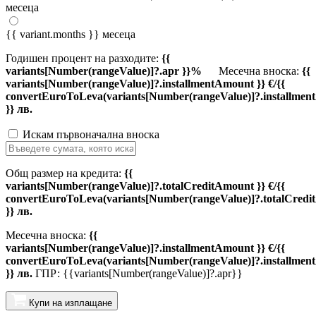
месеца
{{ variant.months }} месеца
Годишен процент на разходите:
{{
variants[Number(rangeValue)]?.apr }}%
Месечна вноска:
{{
variants[Number(rangeValue)]?.installmentAmount }} €/{{
convertEuroToLeva(variants[Number(rangeValue)]?.installmen
}} лв.
Искам първоначална вноска
Общ размер на кредита:
{{
variants[Number(rangeValue)]?.totalCreditAmount }} €/{{
convertEuroToLeva(variants[Number(rangeValue)]?.totalCredi
}} лв.
Месечна вноска:
{{
variants[Number(rangeValue)]?.installmentAmount }} €/{{
convertEuroToLeva(variants[Number(rangeValue)]?.installmen
}} лв.
ГПР: {{variants[Number(rangeValue)]?.apr}}
Купи на изплащане