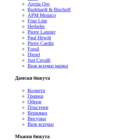
Arezia Oro
Burkhardt & Bischoff
APM Monaco
Four Line
Herbelin
Pierre Lannier
Paul Hewitt
Pierre Cardin
Fossil
Diesel
Just Cavalli
Виж всички марки
Дамски бижута
Колиета
Гривни
Обеци
Пръстени
Верижки
Висулки
Виж всички
Мъжки бижута