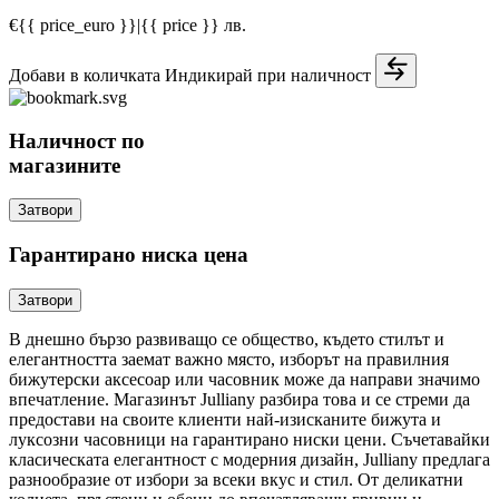
€{{ price_euro }}
|
{{ price }} лв.
Добави в количката
Индикирай при наличност
Наличност по
магазините
Затвори
Гарантирано ниска цена
Затвори
В днешно бързо развиващо се общество, където стилът и
елегантността заемат важно място, изборът на правилния
бижутерски аксесоар или часовник може да направи значимо
впечатление. Магазинът Julliany разбира това и се стреми да
предостави на своите клиенти най-изисканите бижута и
луксозни часовници на гарантирано ниски цени. Съчетавайки
класическата елегантност с модерния дизайн, Julliany предлага
разнообразие от избори за всеки вкус и стил. От деликатни