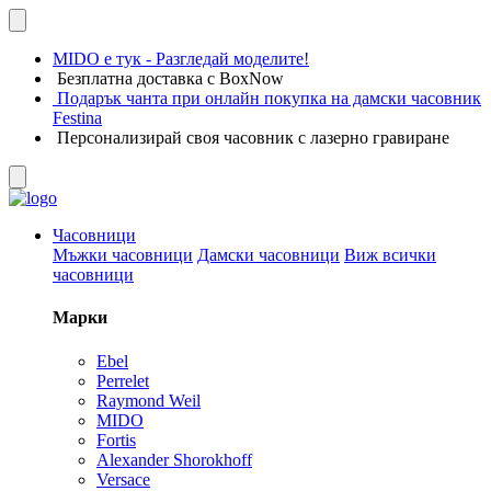
MIDO е тук - Разгледай моделите!
Безплатна доставка с BoxNow
Подарък чанта при онлайн покупка на дамски часовник
Festina
Персонализирай своя часовник с лазерно гравиране
Часовници
Мъжки часовници
Дамски часовници
Виж всички
часовници
Марки
Ebel
Perrelet
Raymond Weil
MIDO
Fortis
Alexander Shorokhoff
Versace