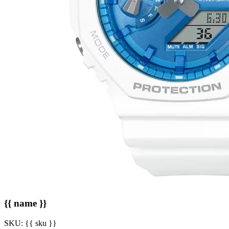
{{ name }}
SKU:
{{ sku }}