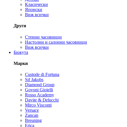
Класически
Японски
Виж всички
Други
Стенни часовници
Настолни и салонни часовници
Виж всички
Бижута
Марки
Custode di Fortuna
Sif Jakobs
Diamond Group
Govoni Gioielli
Rosso Academy
Davite & Delucchi
Mirco Visconti
Versace
Zancan
Breuning
Erica