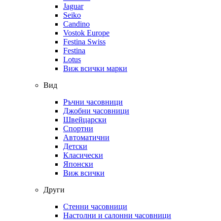
Jaguar
Seiko
Candino
Vostok Europe
Festina Swiss
Festina
Lotus
Виж всички марки
Вид
Ръчни часовници
Джобни часовници
Швейцарски
Спортни
Автоматични
Детски
Класически
Японски
Виж всички
Други
Стенни часовници
Настолни и салонни часовници