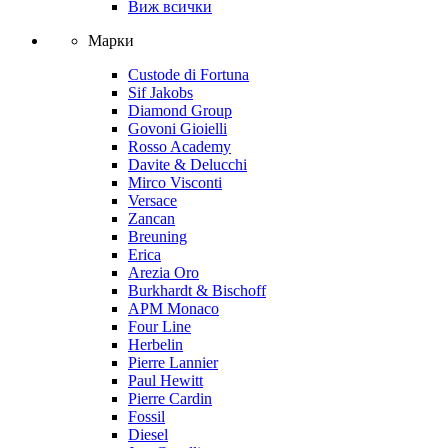
Виж всички
Марки
Custode di Fortuna
Sif Jakobs
Diamond Group
Govoni Gioielli
Rosso Academy
Davite & Delucchi
Mirco Visconti
Versace
Zancan
Breuning
Erica
Arezia Oro
Burkhardt & Bischoff
APM Monaco
Four Line
Herbelin
Pierre Lannier
Paul Hewitt
Pierre Cardin
Fossil
Diesel