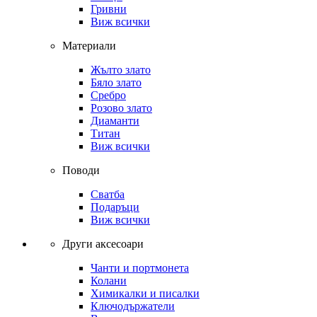
Гривни
Виж всички
Материали
Жълто злато
Бяло злато
Сребро
Розово злато
Диаманти
Титан
Виж всички
Поводи
Сватба
Подаръци
Виж всички
Други аксесоари
Чанти и портмонета
Колани
Химикалки и писалки
Ключодържатели