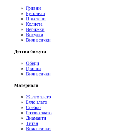
Гривни
Бутонели
Пръстени
Колиета
Верижки
Висулки
Виж всички
Детски бижута
Обеци
Гривни
Виж всички
Материали
Жълто злато
Бяло злато
Сребро
Розово злато
Диаманти
Титан
Виж всички