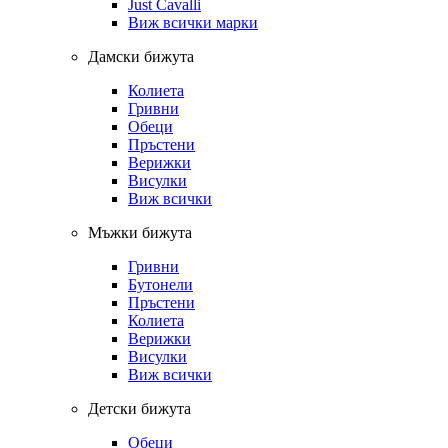
Just Cavalli
Виж всички марки
Дамски бижута
Колиета
Гривни
Обеци
Пръстени
Верижки
Висулки
Виж всички
Мъжки бижута
Гривни
Бутонели
Пръстени
Колиета
Верижки
Висулки
Виж всички
Детски бижута
Обеци