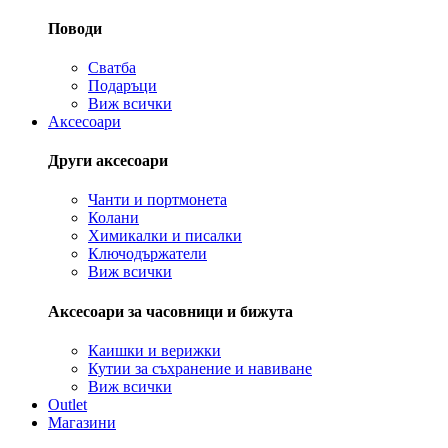
Поводи
Сватба
Подаръци
Виж всички
Аксесоари
Други аксесоари
Чанти и портмонета
Колани
Химикалки и писалки
Ключодържатели
Виж всички
Аксесоари за часовници и бижута
Каишки и верижки
Кутии за съхранение и навиване
Виж всички
Outlet
Магазини