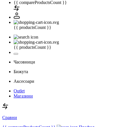
{{ compareProductsCount }}
{{ productsCount }}
{{ productsCount }}
Часовници
Бижута
Аксесоари
Outlet
Магазини
Сравни