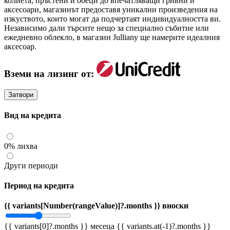
колиета, пръстени и обеци до впечатляващи гривни и
аксесоари, магазинът предоставя уникални произведения на
изкуството, които могат да подчертаят индивидуалността ви.
Независимо дали търсите нещо за специално събитие или
ежедневно облекло, в магазин Julliany ще намерите идеалния
аксесоар.
Вземи на лизинг от:
Затвори
Вид на кредита
0% лихва
Други периоди
Период на кредита
{{ variants[Number(rangeValue)]?.months }} вноски
{{ variants[0]?.months }} месеца
{{ variants.at(-1)?.months }}