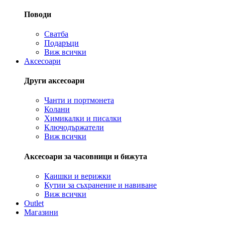
Поводи
Сватба
Подаръци
Виж всички
Аксесоари
Други аксесоари
Чанти и портмонета
Колани
Химикалки и писалки
Ключодържатели
Виж всички
Аксесоари за часовници и бижута
Каишки и верижки
Кутии за съхранение и навиване
Виж всички
Outlet
Магазини