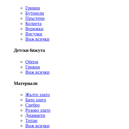
Гривни
Бутонели
Пръстени
Колиета
Верижки
Висулки
Виж всички
Детски бижута
Обеци
Гривни
Виж всички
Материали
Жълто злато
Бяло злато
Сребро
Розово злато
Диаманти
Титан
Виж всички