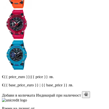
€{{ price_euro }}
|
{{ price }} лв.
€{{ base_price_euro }} | {{ base_price }} лв.
Добави в количката
Индикирай при наличност
Вземи на лизинг от