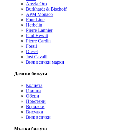
Arezia Oro
Burkhardt & Bischoff
APM Monaco
Four Line
Herbelin
Pierre Lannier
Paul Hewitt
Pierre Cardin
Fossil
Diesel
Just Cavalli
Виж всички марки
Дамски бижута
Колиета
Гривни
Обеци
Пръстени
Верижки
Висулки
Виж всички
Мъжки бижута