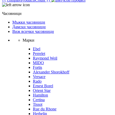
{{ compareProductsCount }}
Профил
Часовници
Мъжки часовници
Дамски часовници
Виж всички часовници
Марки
Ebel
Perrelet
Raymond Weil
MIDO
Fortis
Alexander Shorokhoff
Versace
Rado
Ernest Borel
Orient Star
Hamilton
Certina
Tissot
Rue du Rhone
Herbelin