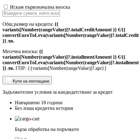
Искам първоначална вноска
Общ размер на кредита:
{{
variants[Number(rangeValue)]?.totalCreditAmount }} €/{{
convertEuroToLeva(variants[Number(rangeValue)]?.totalCredi
}} лв.
Месечна вноска:
{{
variants[Number(rangeValue)]?.installmentAmount }} €/{{
convertEuroToLeva(variants[Number(rangeValue)]?.installmen
}} лв.
ГПР: {{variants[Number(rangeValue)]?.apr}}
Купи на изплащане
Задължителни условия за кандидатстване за кредит
Навършени 18 години
Без лоша кредитна история
Бърза обработка на поръчките