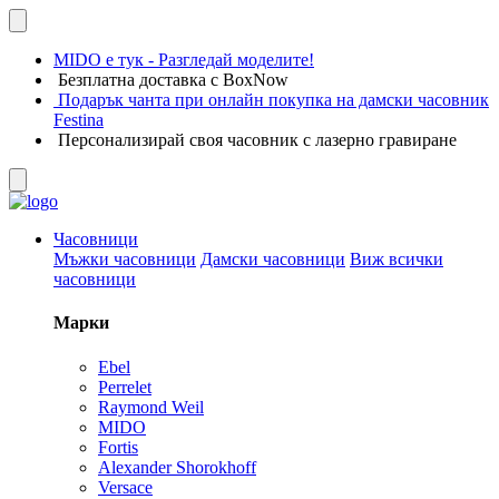
MIDO е тук - Разгледай моделите!
Безплатна доставка с BoxNow
Подарък чанта при онлайн покупка на дамски часовник
Festina
Персонализирай своя часовник с лазерно гравиране
Часовници
Мъжки часовници
Дамски часовници
Виж всички
часовници
Марки
Ebel
Perrelet
Raymond Weil
MIDO
Fortis
Alexander Shorokhoff
Versace