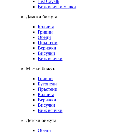
Just Cavalli
Виж всички марки
Дамски бижута
Колиета
Гривни
Обеци
Пръстени
Верижки
Висулки
Виж всички
Мъжки бижута
Гривни
Бутонели
Пръстени
Колиета
Верижки
Висулки
Виж всички
Детски бижута
Обеци