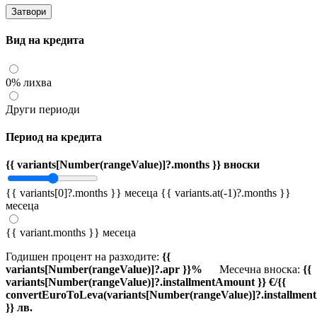
Затвори
Вид на кредита
0% лихва
Други периоди
Период на кредита
{{ variants[Number(rangeValue)]?.months }} вноски
{{ variants[0]?.months }} месеца
{{ variants.at(-1)?.months }}
месеца
{{ variant.months }} месеца
Годишен процент на разходите:
{{
variants[Number(rangeValue)]?.apr }}%
Месечна вноска:
{{
variants[Number(rangeValue)]?.installmentAmount }} €/{{
convertEuroToLeva(variants[Number(rangeValue)]?.installmen
}} лв.