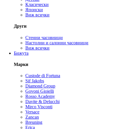
Класически
Японски
Виж всички
Други
Стенни часовници
Настолни и салонни часовници
Виж всички
Бижута
Марки
Custode di Fortuna
Sif Jakobs
Diamond Group
Govoni Gioielli
Rosso Academy
Davite & Delucchi
Mirco Visconti
Versace
Zancan
Breuning
Erica