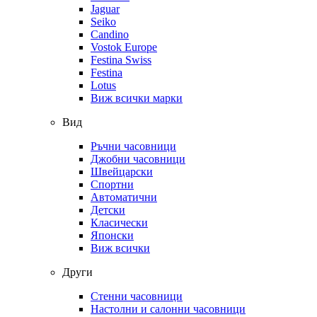
Jaguar
Seiko
Candino
Vostok Europe
Festina Swiss
Festina
Lotus
Виж всички марки
Вид
Ръчни часовници
Джобни часовници
Швейцарски
Спортни
Автоматични
Детски
Класически
Японски
Виж всички
Други
Стенни часовници
Настолни и салонни часовници