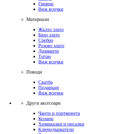
Гривни
Виж всички
Материали
Жълто злато
Бяло злато
Сребро
Розово злато
Диаманти
Титан
Виж всички
Поводи
Сватба
Подаръци
Виж всички
Други аксесоари
Чанти и портмонета
Колани
Химикалки и писалки
Ключодържатели