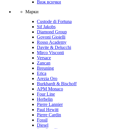
Виж всички
Марки
Custode di Fortuna
Sif Jakobs
Diamond Group
Govoni Gioielli
Rosso Academy
Davite & Delucchi
Mirco Visconti
Versace
Zancan
Breuning
Erica
Arezia Oro
Burkhardt & Bischoff
APM Monaco
Four Line
Herbelin
Pierre Lannier
Paul Hewitt
Pierre Cardin
Fossil
Diesel