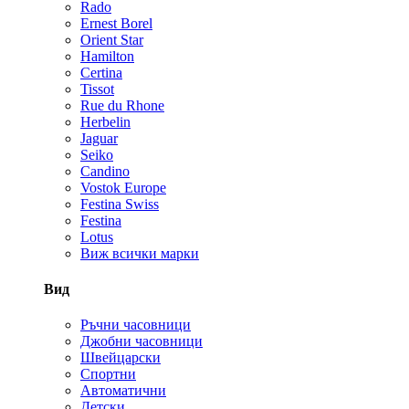
Rado
Ernest Borel
Orient Star
Hamilton
Certina
Tissot
Rue du Rhone
Herbelin
Jaguar
Seiko
Candino
Vostok Europe
Festina Swiss
Festina
Lotus
Виж всички марки
Вид
Ръчни часовници
Джобни часовници
Швейцарски
Спортни
Автоматични
Детски