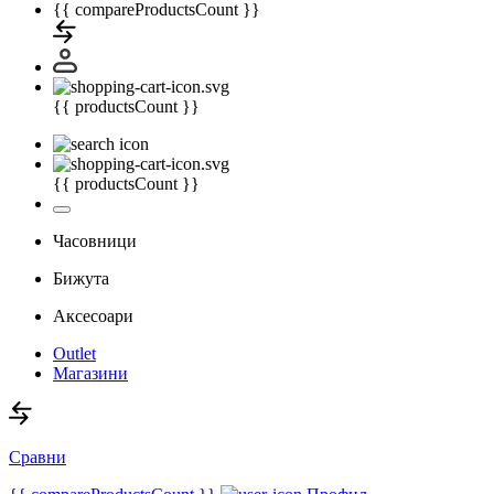
{{ compareProductsCount }}
{{ productsCount }}
{{ productsCount }}
Часовници
Бижута
Аксесоари
Outlet
Магазини
Сравни