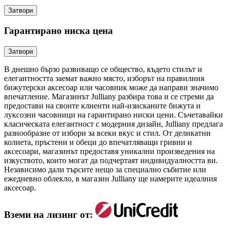
Затвори
Гарантирано ниска цена
Затвори
В днешно бързо развиващо се общество, където стилът и
елегантността заемат важно място, изборът на правилния
бижутерски аксесоар или часовник може да направи значимо
впечатление. Магазинът Julliany разбира това и се стреми да
предостави на своите клиенти най-изисканите бижута и
луксозни часовници на гарантирано ниски цени. Съчетавайки
класическата елегантност с модерния дизайн, Julliany предлага
разнообразие от избори за всеки вкус и стил. От деликатни
колиета, пръстени и обеци до впечатляващи гривни и
аксесоари, магазинът предоставя уникални произведения на
изкуството, които могат да подчертаят индивидуалността ви.
Независимо дали търсите нещо за специално събитие или
ежедневно облекло, в магазин Julliany ще намерите идеалния
аксесоар.
Вземи на лизинг от: