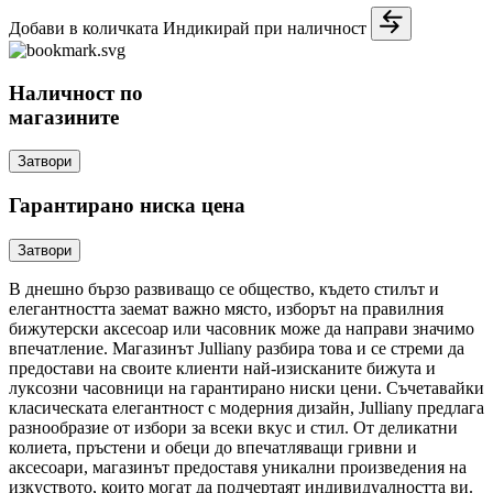
Добави в количката
Индикирай при наличност
Наличност по
магазините
Затвори
Гарантирано ниска цена
Затвори
В днешно бързо развиващо се общество, където стилът и
елегантността заемат важно място, изборът на правилния
бижутерски аксесоар или часовник може да направи значимо
впечатление. Магазинът Julliany разбира това и се стреми да
предостави на своите клиенти най-изисканите бижута и
луксозни часовници на гарантирано ниски цени. Съчетавайки
класическата елегантност с модерния дизайн, Julliany предлага
разнообразие от избори за всеки вкус и стил. От деликатни
колиета, пръстени и обеци до впечатляващи гривни и
аксесоари, магазинът предоставя уникални произведения на
изкуството, които могат да подчертаят индивидуалността ви.