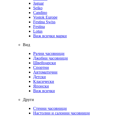
Jaguar
Seiko
Candino
Vostok Europe
Festina Swiss
Festina
Lotus
Виж всички марки
Вид
Ръчни часовници
Джобни часовници
Швейцарски
Спортни
Автоматични
Детски
Класически
Японски
Виж всички
Други
Стенни часовници
Настолни и салонни часовници