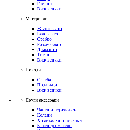
Гривни
Виж всички
Материали
Жълто злато
Бяло злато
Сребро
Розово злато
Диаманти
Титан
Виж всички
Поводи
Сватба
Подаръци
Виж всички
Други аксесоари
Чанти и портмонета
Колани
Химикалки и писалки
Ключодържатели