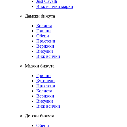
Just Cavalli
Виж всички марки
Дамски бижута
Колиета
Гривни
Обеци
Пръстени
Верижки
Висулки
Виж всички
Мъжки бижута
Гривни
Бутонели
Пръстени
Колиета
Верижки
Висулки
Виж всички
Детски бижута
Обеци