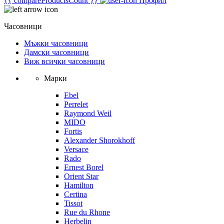
{{ compareProductsCount }}
Профил
Часовници
Мъжки часовници
Дамски часовници
Виж всички часовници
Марки
Ebel
Perrelet
Raymond Weil
MIDO
Fortis
Alexander Shorokhoff
Versace
Rado
Ernest Borel
Orient Star
Hamilton
Certina
Tissot
Rue du Rhone
Herbelin