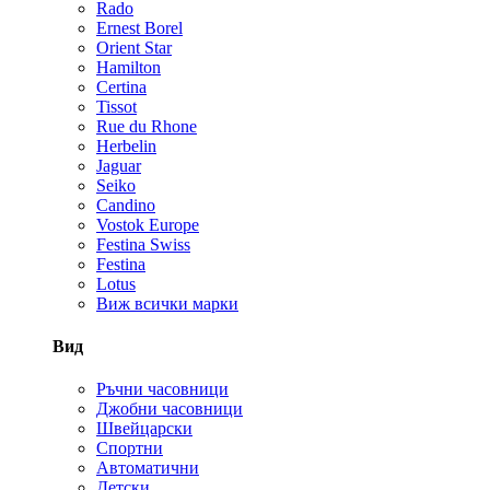
Rado
Ernest Borel
Orient Star
Hamilton
Certina
Tissot
Rue du Rhone
Herbelin
Jaguar
Seiko
Candino
Vostok Europe
Festina Swiss
Festina
Lotus
Виж всички марки
Вид
Ръчни часовници
Джобни часовници
Швейцарски
Спортни
Автоматични
Детски