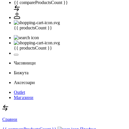
{{ compareProductsCount }}
{{ productsCount }}
{{ productsCount }}
Часовници
Бижута
Аксесоари
Outlet
Магазини
Сравни