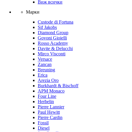
Виж всички
Марки
Custode di Fortuna
Sif Jakobs
Diamond Group
Govoni Gioielli
Rosso Academy
Davite & Delucchi
Mirco Visconti
Versace
Zancan
Breuning
Erica
Arezia Oro
Burkhardt & Bischoff
APM Monaco
Four Line
Herbelin
Pierre Lannier
Paul Hewitt
Pierre Cardin
Fossil
Diesel