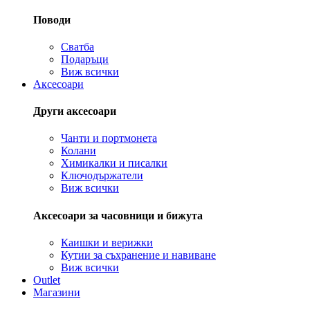
Поводи
Сватба
Подаръци
Виж всички
Аксесоари
Други аксесоари
Чанти и портмонета
Колани
Химикалки и писалки
Ключодържатели
Виж всички
Аксесоари за часовници и бижута
Каишки и верижки
Кутии за съхранение и навиване
Виж всички
Outlet
Магазини