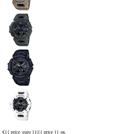
€{{ price_euro }}
|
{{ price }} лв.