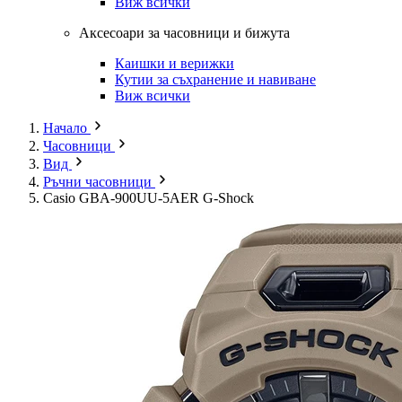
Виж всички
Аксесоари за часовници и бижута
Каишки и верижки
Кутии за съхранение и навиване
Виж всички
Начало
Часовници
Вид
Ръчни часовници
Casio GBA-900UU-5AER G-Shock