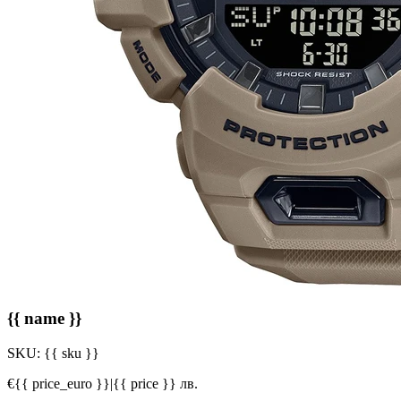
{{ name }}
SKU:
{{ sku }}
€{{ price_euro }}
|
{{ price }} лв.