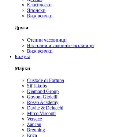
Класически
Японски
Виж всички
Други
Стенни часовници
Настолни и салонни часовници
Виж всички
Бижута
Марки
Custode di Fortuna
Sif Jakobs
Diamond Group
Govoni Gioielli
Rosso Academy
Davite & Delucchi
Mirco Visconti
Versace
Zancan
Breuning
Erica