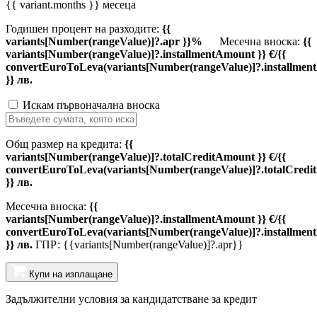
{{ variant.months }} месеца
Годишен процент на разходите:
{{
variants[Number(rangeValue)]?.apr }}%
Месечна вноска:
{{
variants[Number(rangeValue)]?.installmentAmount }} €/{{
convertEuroToLeva(variants[Number(rangeValue)]?.installmen
}} лв.
Искам първоначална вноска
Общ размер на кредита:
{{
variants[Number(rangeValue)]?.totalCreditAmount }} €/{{
convertEuroToLeva(variants[Number(rangeValue)]?.totalCredi
}} лв.
Месечна вноска:
{{
variants[Number(rangeValue)]?.installmentAmount }} €/{{
convertEuroToLeva(variants[Number(rangeValue)]?.installmen
}} лв.
ГПР: {{variants[Number(rangeValue)]?.apr}}
Купи на изплащане
Задължителни условия за кандидатстване за кредит