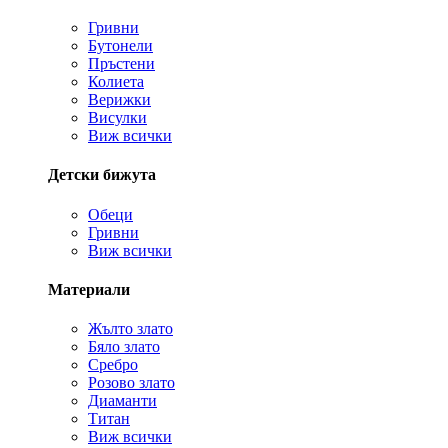
Гривни
Бутонели
Пръстени
Колиета
Верижки
Висулки
Виж всички
Детски бижута
Обеци
Гривни
Виж всички
Материали
Жълто злато
Бяло злато
Сребро
Розово злато
Диаманти
Титан
Виж всички