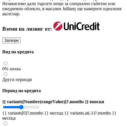
Независимо дали търсите нещо за специално събитие или
ежедневно облекло, в магазин Julliany ще намерите идеалния
аксесоар.
Вземи на лизинг от:
Затвори
Вид на кредита
0% лихва
Други периоди
Период на кредита
{{ variants[Number(rangeValue)]?.months }} вноски
{{ variants[0]?.months }} месеца
{{ variants.at(-1)?.months }}
месеца