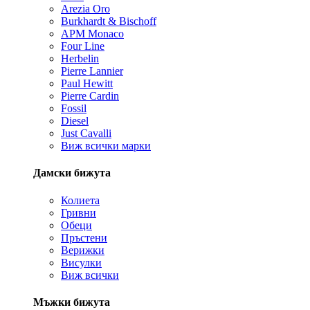
Arezia Oro
Burkhardt & Bischoff
APM Monaco
Four Line
Herbelin
Pierre Lannier
Paul Hewitt
Pierre Cardin
Fossil
Diesel
Just Cavalli
Виж всички марки
Дамски бижута
Колиета
Гривни
Обеци
Пръстени
Верижки
Висулки
Виж всички
Мъжки бижута