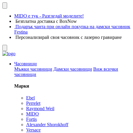
MIDO е тук - Разгледай моделите!
Безплатна доставка с BoxNow
Подарък чанта при онлайн покупка на дамски часовник
Festina
Персонализирай своя часовник с лазерно гравиране
Часовници
Мъжки часовници
Дамски часовници
Виж всички
часовници
Марки
Ebel
Perrelet
Raymond Weil
MIDO
Fortis
Alexander Shorokhoff
Versace