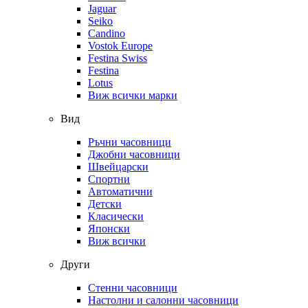
Jaguar
Seiko
Candino
Vostok Europe
Festina Swiss
Festina
Lotus
Виж всички марки
Вид
Ръчни часовници
Джобни часовници
Швейцарски
Спортни
Автоматични
Детски
Класически
Японски
Виж всички
Други
Стенни часовници
Настолни и салонни часовници