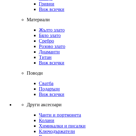
Гривни
Виж всички
Материали
Жълто злато
Бяло злато
Сребро
Розово злато
Диаманти
Титан
Виж всички
Поводи
Сватба
Подаръци
Виж всички
Други аксесоари
Чанти и портмонета
Колани
Химикалки и писалки
Ключодържатели