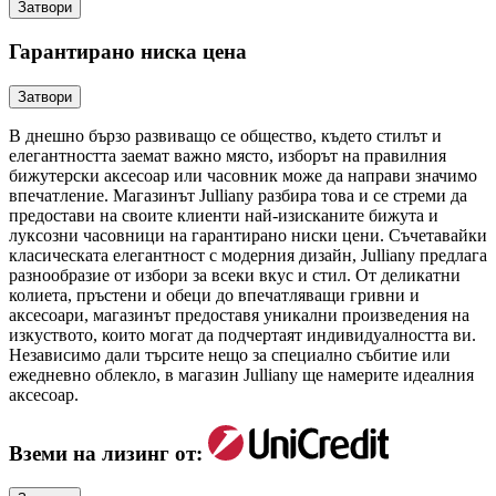
Затвори
Гарантирано ниска цена
Затвори
В днешно бързо развиващо се общество, където стилът и
елегантността заемат важно място, изборът на правилния
бижутерски аксесоар или часовник може да направи значимо
впечатление. Магазинът Julliany разбира това и се стреми да
предостави на своите клиенти най-изисканите бижута и
луксозни часовници на гарантирано ниски цени. Съчетавайки
класическата елегантност с модерния дизайн, Julliany предлага
разнообразие от избори за всеки вкус и стил. От деликатни
колиета, пръстени и обеци до впечатляващи гривни и
аксесоари, магазинът предоставя уникални произведения на
изкуството, които могат да подчертаят индивидуалността ви.
Независимо дали търсите нещо за специално събитие или
ежедневно облекло, в магазин Julliany ще намерите идеалния
аксесоар.
Вземи на лизинг от: