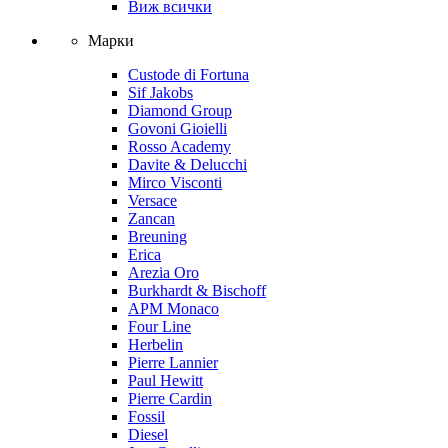
Виж всички
Марки
Custode di Fortuna
Sif Jakobs
Diamond Group
Govoni Gioielli
Rosso Academy
Davite & Delucchi
Mirco Visconti
Versace
Zancan
Breuning
Erica
Arezia Oro
Burkhardt & Bischoff
APM Monaco
Four Line
Herbelin
Pierre Lannier
Paul Hewitt
Pierre Cardin
Fossil
Diesel