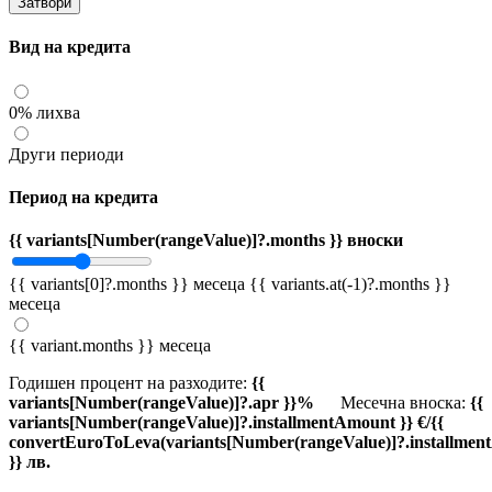
Затвори
Вид на кредита
0% лихва
Други периоди
Период на кредита
{{ variants[Number(rangeValue)]?.months }} вноски
{{ variants[0]?.months }} месеца
{{ variants.at(-1)?.months }}
месеца
{{ variant.months }} месеца
Годишен процент на разходите:
{{
variants[Number(rangeValue)]?.apr }}%
Месечна вноска:
{{
variants[Number(rangeValue)]?.installmentAmount }} €/{{
convertEuroToLeva(variants[Number(rangeValue)]?.installmen
}} лв.