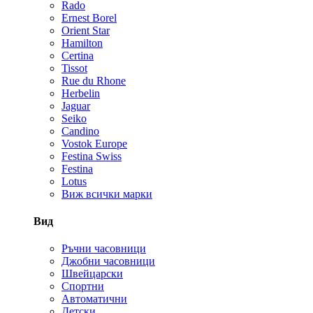
Rado
Ernest Borel
Orient Star
Hamilton
Certina
Tissot
Rue du Rhone
Herbelin
Jaguar
Seiko
Candino
Vostok Europe
Festina Swiss
Festina
Lotus
Виж всички марки
Вид
Ръчни часовници
Джобни часовници
Швейцарски
Спортни
Автоматични
Детски