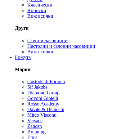
Класически
Японски
Виж всички
Други
Стенни часовници
Настолни и салонни часовници
Виж всички
Бижута
Марки
Custode di Fortuna
Sif Jakobs
Diamond Group
Govoni Gioielli
Rosso Academy
Davite & Delucchi
Mirco Visconti
Versace
Zancan
Breuning
Erica