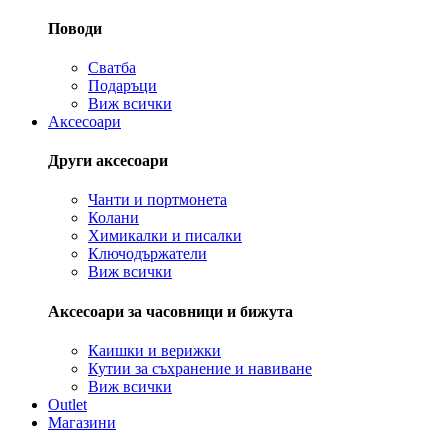
Поводи
Сватба
Подаръци
Виж всички
Аксесоари
Други аксесоари
Чанти и портмонета
Колани
Химикалки и писалки
Ключодържатели
Виж всички
Аксесоари за часовници и бижута
Каишки и верижки
Кутии за съхранение и навиване
Виж всички
Outlet
Магазини