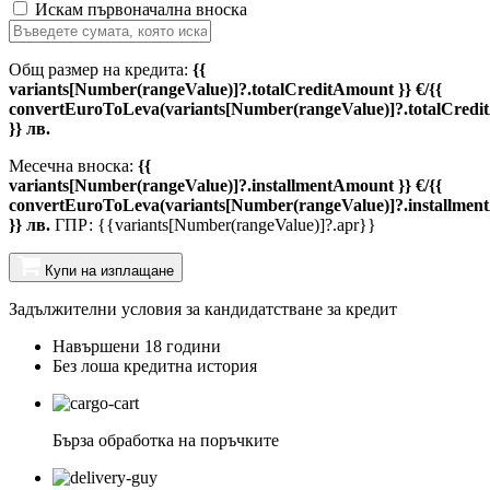
Искам първоначална вноска
Общ размер на кредита:
{{
variants[Number(rangeValue)]?.totalCreditAmount }} €/{{
convertEuroToLeva(variants[Number(rangeValue)]?.totalCredi
}} лв.
Месечна вноска:
{{
variants[Number(rangeValue)]?.installmentAmount }} €/{{
convertEuroToLeva(variants[Number(rangeValue)]?.installmen
}} лв.
ГПР: {{variants[Number(rangeValue)]?.apr}}
Купи на изплащане
Задължителни условия за кандидатстване за кредит
Навършени 18 години
Без лоша кредитна история
Бърза обработка на поръчките