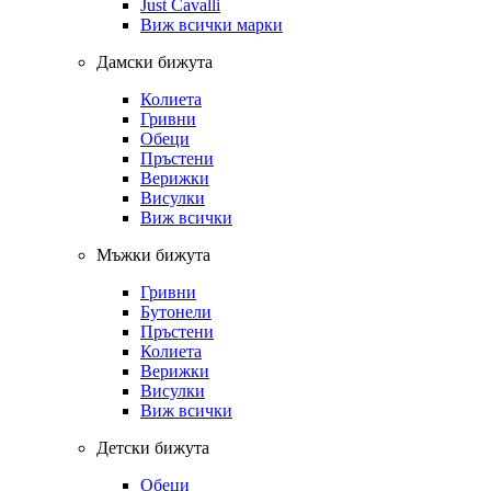
Just Cavalli
Виж всички марки
Дамски бижута
Колиета
Гривни
Обеци
Пръстени
Верижки
Висулки
Виж всички
Мъжки бижута
Гривни
Бутонели
Пръстени
Колиета
Верижки
Висулки
Виж всички
Детски бижута
Обеци