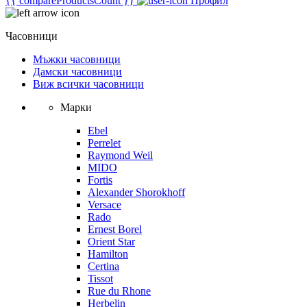
{{ compareProductsCount }}
Профил
Часовници
Мъжки часовници
Дамски часовници
Виж всички часовници
Марки
Ebel
Perrelet
Raymond Weil
MIDO
Fortis
Alexander Shorokhoff
Versace
Rado
Ernest Borel
Orient Star
Hamilton
Certina
Tissot
Rue du Rhone
Herbelin