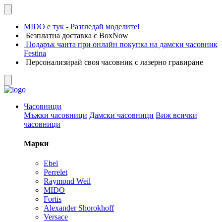
MIDO е тук - Разгледай моделите!
Безплатна доставка с BoxNow
Подарък чанта при онлайн покупка на дамски часовник
Festina
Персонализирай своя часовник с лазерно гравиране
Часовници
Мъжки часовници
Дамски часовници
Виж всички
часовници
Марки
Ebel
Perrelet
Raymond Weil
MIDO
Fortis
Alexander Shorokhoff
Versace