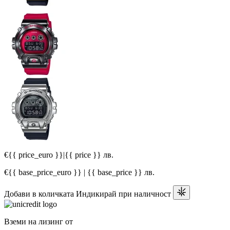
€{{ price_euro }}
|
{{ price }} лв.
€{{ base_price_euro }} | {{ base_price }} лв.
Добави в количката
Индикирай при наличност
Вземи на лизинг от