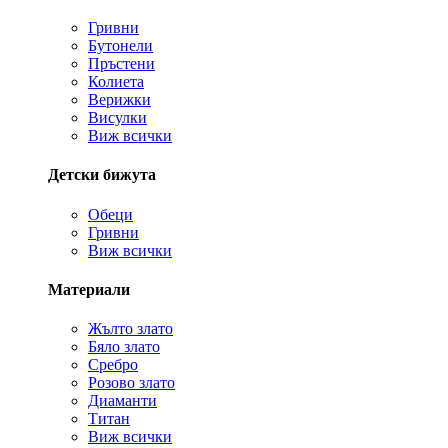
Гривни
Бутонели
Пръстени
Колиета
Верижки
Висулки
Виж всички
Детски бижута
Обеци
Гривни
Виж всички
Материали
Жълто злато
Бяло злато
Сребро
Розово злато
Диаманти
Титан
Виж всички