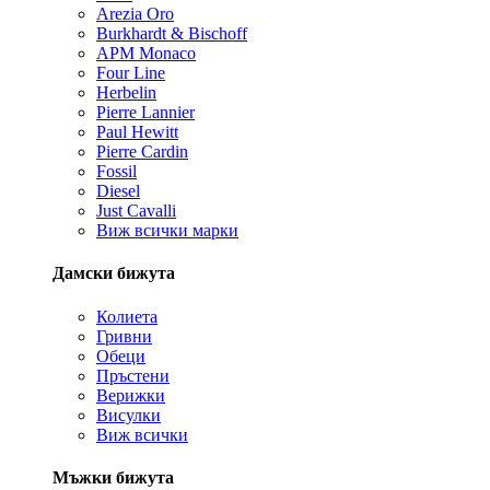
Arezia Oro
Burkhardt & Bischoff
APM Monaco
Four Line
Herbelin
Pierre Lannier
Paul Hewitt
Pierre Cardin
Fossil
Diesel
Just Cavalli
Виж всички марки
Дамски бижута
Колиета
Гривни
Обеци
Пръстени
Верижки
Висулки
Виж всички
Мъжки бижута