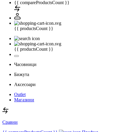
{{ compareProductsCount }}
{{ productsCount }}
{{ productsCount }}
Часовници
Бижута
Аксесоари
Outlet
Магазини
Сравни