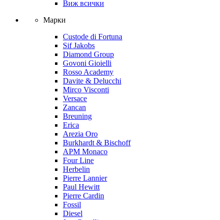
Виж всички
Марки
Custode di Fortuna
Sif Jakobs
Diamond Group
Govoni Gioielli
Rosso Academy
Davite & Delucchi
Mirco Visconti
Versace
Zancan
Breuning
Erica
Arezia Oro
Burkhardt & Bischoff
APM Monaco
Four Line
Herbelin
Pierre Lannier
Paul Hewitt
Pierre Cardin
Fossil
Diesel