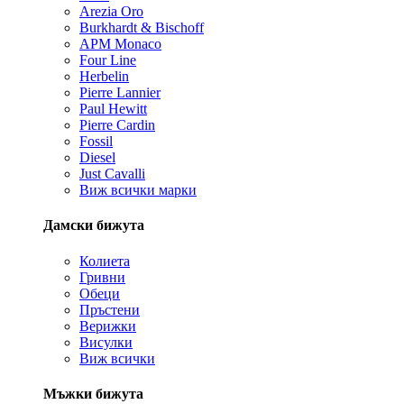
Arezia Oro
Burkhardt & Bischoff
APM Monaco
Four Line
Herbelin
Pierre Lannier
Paul Hewitt
Pierre Cardin
Fossil
Diesel
Just Cavalli
Виж всички марки
Дамски бижута
Колиета
Гривни
Обеци
Пръстени
Верижки
Висулки
Виж всички
Мъжки бижута