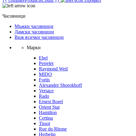
{{ compareProductsCount }}
Профил
Часовници
Мъжки часовници
Дамски часовници
Виж всички часовници
Марки
Ebel
Perrelet
Raymond Weil
MIDO
Fortis
Alexander Shorokhoff
Versace
Rado
Ernest Borel
Orient Star
Hamilton
Certina
Tissot
Rue du Rhone
Herbelin