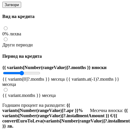
Затвори
Вид на кредита
0% лихва
Други периоди
Период на кредита
{{ variants[Number(rangeValue)]?.months }} вноски
{{ variants[0]?.months }} месеца
{{ variants.at(-1)?.months }}
месеца
{{ variant.months }} месеца
Годишен процент на разходите:
{{
variants[Number(rangeValue)]?.apr }}%
Месечна вноска:
{{
variants[Number(rangeValue)]?.installmentAmount }} €/{{
convertEuroToLeva(variants[Number(rangeValue)]?.installmen
}} лв.