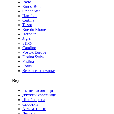
Rado
Ernest Borel
Orient Star
Hamilton
Certina
Tissot
Rue du Rhone
Herbelin
Jaguar
Seiko
Candino
Vostok Europe
Festina Swiss
Festina
Lotus
Виж всички марки
Вид
Ръчни часовници
Джобни часовници
Швейцарски
Спортни
Автоматични
Детски