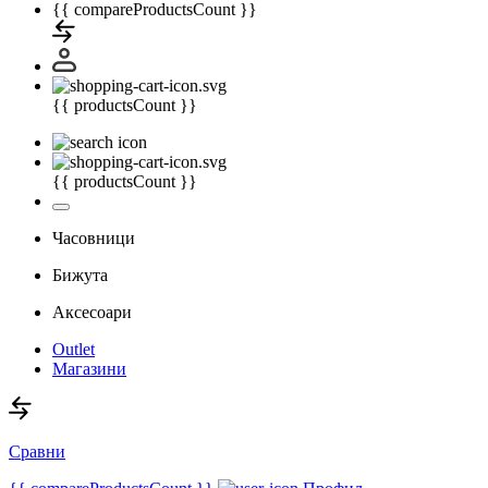
{{ compareProductsCount }}
{{ productsCount }}
{{ productsCount }}
Часовници
Бижута
Аксесоари
Outlet
Магазини
Сравни