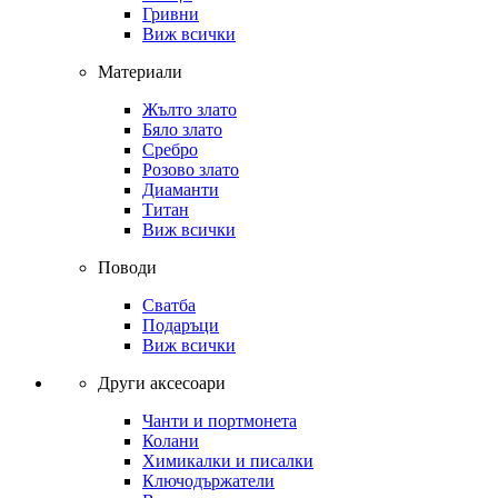
Гривни
Виж всички
Материали
Жълто злато
Бяло злато
Сребро
Розово злато
Диаманти
Титан
Виж всички
Поводи
Сватба
Подаръци
Виж всички
Други аксесоари
Чанти и портмонета
Колани
Химикалки и писалки
Ключодържатели