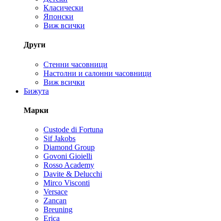
Класически
Японски
Виж всички
Други
Стенни часовници
Настолни и салонни часовници
Виж всички
Бижута
Марки
Custode di Fortuna
Sif Jakobs
Diamond Group
Govoni Gioielli
Rosso Academy
Davite & Delucchi
Mirco Visconti
Versace
Zancan
Breuning
Erica