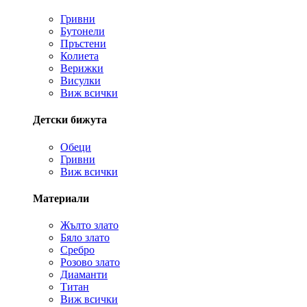
Гривни
Бутонели
Пръстени
Колиета
Верижки
Висулки
Виж всички
Детски бижута
Обеци
Гривни
Виж всички
Материали
Жълто злато
Бяло злато
Сребро
Розово злато
Диаманти
Титан
Виж всички