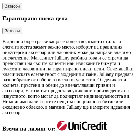
Затвори
Гарантирано ниска цена
Затвори
В днешно бързо развиващо се общество, където стилът и
елегантността заемат важно място, изборът на правилния
бижутерски аксесоар или часовник може да направи значимо
впечатление. Магазинът Julliany разбира това и се стреми да
предостави на своите клиенти най-изисканите бижута и
луксозни часовници на гарантирано ниски цени. Съчетавайки
класическата елегантност с модерния дизайн, Julliany предлага
разнообразие от избори за всеки вкус и стил. От деликатни
колиета, пръстени и обеци до впечатляващи гривни и
аксесоари, магазинът предоставя уникални произведения на
изкуството, които могат да подчертаят индивидуалността ви.
Независимо дали търсите нещо за специално събитие или
ежедневно облекло, в магазин Julliany ще намерите идеалния
аксесоар.
Вземи на лизинг от: