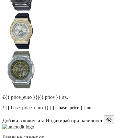
€{{ price_euro }}
|
{{ price }} лв.
€{{ base_price_euro }} | {{ base_price }} лв.
Добави в количката
Индикирай при наличност
Вземи на лизинг от