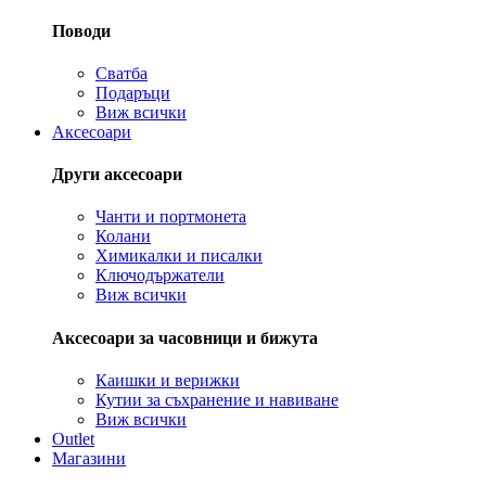
Поводи
Сватба
Подаръци
Виж всички
Аксесоари
Други аксесоари
Чанти и портмонета
Колани
Химикалки и писалки
Ключодържатели
Виж всички
Аксесоари за часовници и бижута
Каишки и верижки
Кутии за съхранение и навиване
Виж всички
Outlet
Магазини