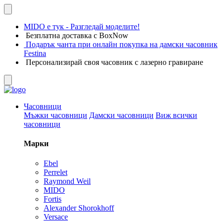
MIDO е тук - Разгледай моделите!
Безплатна доставка с BoxNow
Подарък чанта при онлайн покупка на дамски часовник
Festina
Персонализирай своя часовник с лазерно гравиране
Часовници
Мъжки часовници
Дамски часовници
Виж всички
часовници
Марки
Ebel
Perrelet
Raymond Weil
MIDO
Fortis
Alexander Shorokhoff
Versace