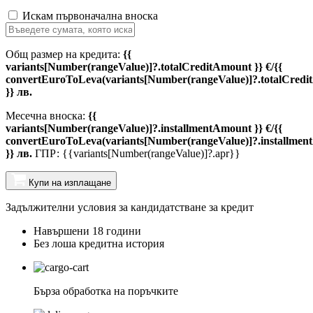
Искам първоначална вноска
Общ размер на кредита:
{{
variants[Number(rangeValue)]?.totalCreditAmount }} €/{{
convertEuroToLeva(variants[Number(rangeValue)]?.totalCredi
}} лв.
Месечна вноска:
{{
variants[Number(rangeValue)]?.installmentAmount }} €/{{
convertEuroToLeva(variants[Number(rangeValue)]?.installmen
}} лв.
ГПР: {{variants[Number(rangeValue)]?.apr}}
Купи на изплащане
Задължителни условия за кандидатстване за кредит
Навършени 18 години
Без лоша кредитна история
Бърза обработка на поръчките