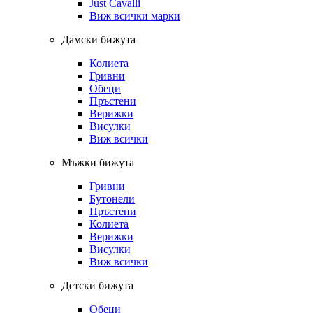
Just Cavalli
Виж всички марки
Дамски бижута
Колиета
Гривни
Обеци
Пръстени
Верижки
Висулки
Виж всички
Мъжки бижута
Гривни
Бутонели
Пръстени
Колиета
Верижки
Висулки
Виж всички
Детски бижута
Обеци