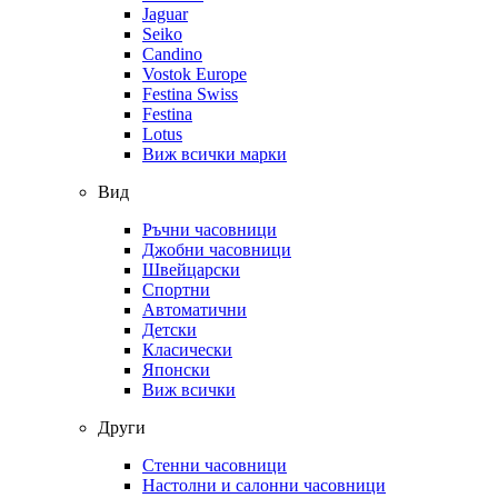
Jaguar
Seiko
Candino
Vostok Europe
Festina Swiss
Festina
Lotus
Виж всички марки
Вид
Ръчни часовници
Джобни часовници
Швейцарски
Спортни
Автоматични
Детски
Класически
Японски
Виж всички
Други
Стенни часовници
Настолни и салонни часовници