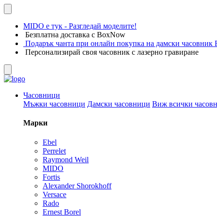
MIDO е тук - Разгледай моделите!
Безплатна доставка с BoxNow
Подарък чанта при онлайн покупка на дамски часовник F
Персонализирай своя часовник с лазерно гравиране
Часовници
Мъжки часовници
Дамски часовници
Виж всички часов
Марки
Ebel
Perrelet
Raymond Weil
MIDO
Fortis
Alexander Shorokhoff
Versace
Rado
Ernest Borel