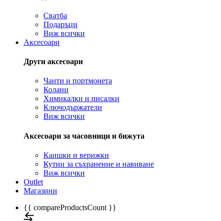
Сватба
Подаръци
Виж всички
Аксесоари
Други аксесоари
Чанти и портмонета
Колани
Химикалки и писалки
Ключодържатели
Виж всички
Аксесоари за часовници и бижута
Каишки и верижки
Кутии за съхранение и навиване
Виж всички
Outlet
Магазини
{{ compareProductsCount }}