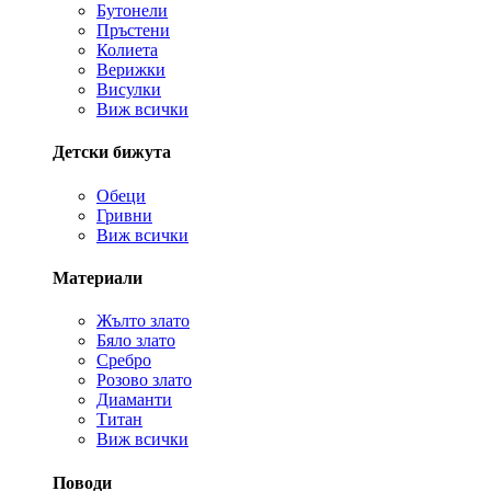
Бутонели
Пръстени
Колиета
Верижки
Висулки
Виж всички
Детски бижута
Обеци
Гривни
Виж всички
Материали
Жълто злато
Бяло злато
Сребро
Розово злато
Диаманти
Титан
Виж всички
Поводи