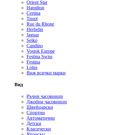
Orient Star
Hamilton
Certina
Tissot
Rue du Rhone
Herbelin
Jaguar
Seiko
Candino
Vostok Europe
Festina Swiss
Festina
Lotus
Виж всички марки
Вид
Ръчни часовници
Джобни часовници
Швейцарски
Спортни
Автоматични
Детски
Класически
Японски