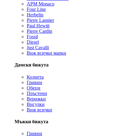
APM Monaco
Four Line
Herbelin
Pierre Lannier
Paul Hewitt
Pierre Cardin
Fossil
Diesel
Just Cavalli
Виж всички марки
Дамски бижута
Колиета
Гривни
Обеци
Пръстени
Верижки
Висулки
Виж всички
Мъжки бижута
Гривни