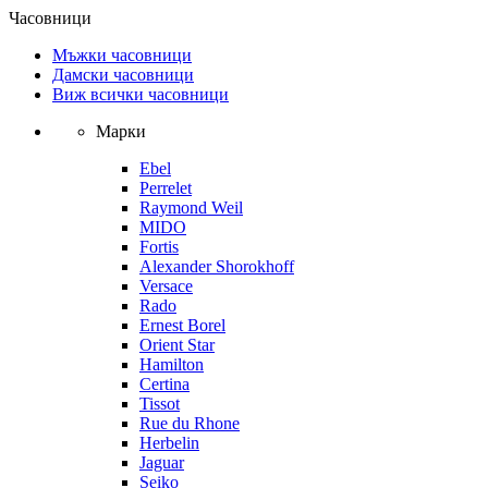
Часовници
Мъжки часовници
Дамски часовници
Виж всички часовници
Марки
Ebel
Perrelet
Raymond Weil
MIDO
Fortis
Alexander Shorokhoff
Versace
Rado
Ernest Borel
Orient Star
Hamilton
Certina
Tissot
Rue du Rhone
Herbelin
Jaguar
Seiko