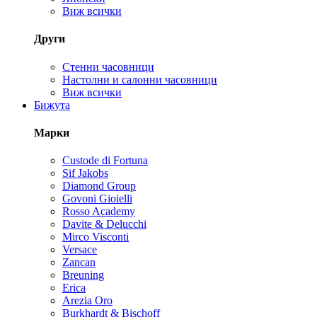
Виж всички
Други
Стенни часовници
Настолни и салонни часовници
Виж всички
Бижута
Марки
Custode di Fortuna
Sif Jakobs
Diamond Group
Govoni Gioielli
Rosso Academy
Davite & Delucchi
Mirco Visconti
Versace
Zancan
Breuning
Erica
Arezia Oro
Burkhardt & Bischoff