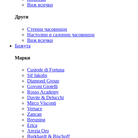
Виж всички
Други
Стенни часовници
Настолни и салонни часовници
Виж всички
Бижута
Марки
Custode di Fortuna
Sif Jakobs
Diamond Group
Govoni Gioielli
Rosso Academy
Davite & Delucchi
Mirco Visconti
Versace
Zancan
Breuning
Erica
Arezia Oro
Burkhardt & Bischoff