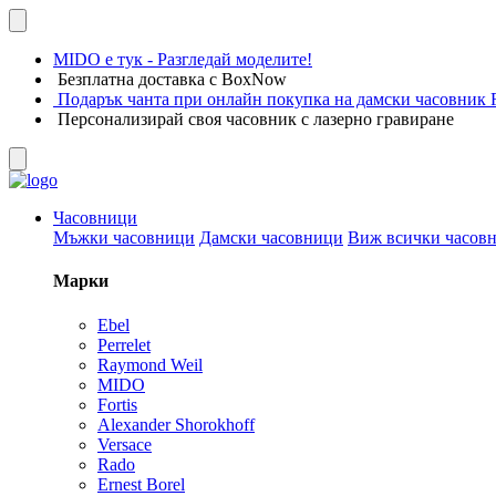
MIDO е тук - Разгледай моделите!
Безплатна доставка с BoxNow
Подарък чанта при онлайн покупка на дамски часовник F
Персонализирай своя часовник с лазерно гравиране
Часовници
Мъжки часовници
Дамски часовници
Виж всички часов
Марки
Ebel
Perrelet
Raymond Weil
MIDO
Fortis
Alexander Shorokhoff
Versace
Rado
Ernest Borel