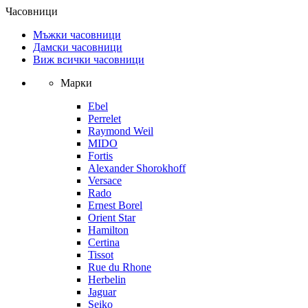
Часовници
Мъжки часовници
Дамски часовници
Виж всички часовници
Марки
Ebel
Perrelet
Raymond Weil
MIDO
Fortis
Alexander Shorokhoff
Versace
Rado
Ernest Borel
Orient Star
Hamilton
Certina
Tissot
Rue du Rhone
Herbelin
Jaguar
Seiko