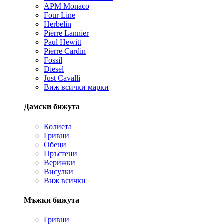
APM Monaco
Four Line
Herbelin
Pierre Lannier
Paul Hewitt
Pierre Cardin
Fossil
Diesel
Just Cavalli
Виж всички марки
Дамски бижута
Колиета
Гривни
Обеци
Пръстени
Верижки
Висулки
Виж всички
Мъжки бижута
Гривни