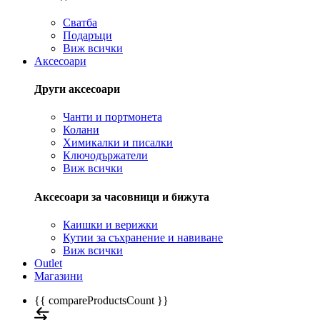
Сватба
Подаръци
Виж всички
Аксесоари
Други аксесоари
Чанти и портмонета
Колани
Химикалки и писалки
Ключодържатели
Виж всички
Аксесоари за часовници и бижута
Каишки и верижки
Кутии за съхранение и навиване
Виж всички
Outlet
Магазини
{{ compareProductsCount }}