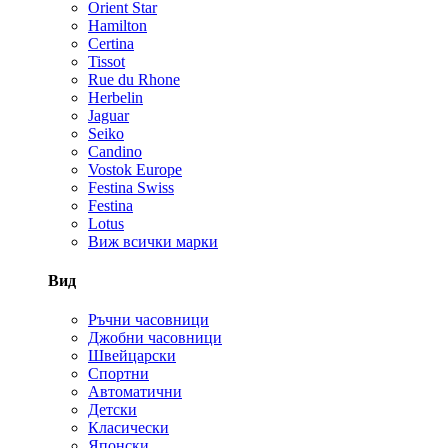
Orient Star
Hamilton
Certina
Tissot
Rue du Rhone
Herbelin
Jaguar
Seiko
Candino
Vostok Europe
Festina Swiss
Festina
Lotus
Виж всички марки
Вид
Ръчни часовници
Джобни часовници
Швейцарски
Спортни
Автоматични
Детски
Класически
Японски