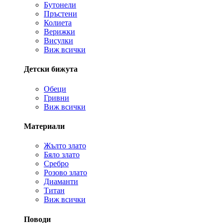
Бутонели
Пръстени
Колиета
Верижки
Висулки
Виж всички
Детски бижута
Обеци
Гривни
Виж всички
Материали
Жълто злато
Бяло злато
Сребро
Розово злато
Диаманти
Титан
Виж всички
Поводи