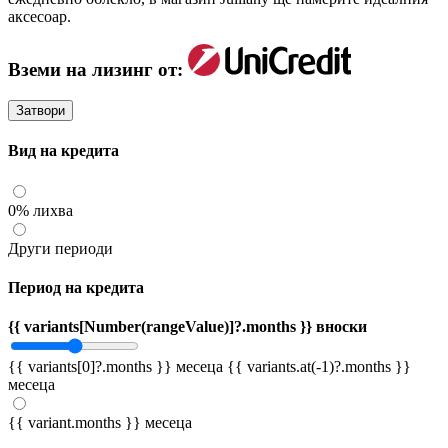
аксесоар.
Вземи на лизинг от:
Затвори
Вид на кредита
0% лихва
Други периоди
Период на кредита
{{ variants[Number(rangeValue)]?.months }} вноски
{{ variants[0]?.months }} месеца
{{ variants.at(-1)?.months }}
месеца
{{ variant.months }} месеца