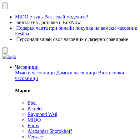
MIDO е тук - Разгледай моделите!
Безплатна доставка с BoxNow
Подарък чанта при онлайн покупка на дамски часовник
Festina
Персонализирай своя часовник с лазерно гравиране
Часовници
Мъжки часовници
Дамски часовници
Виж всички
часовници
Марки
Ebel
Perrelet
Raymond Weil
MIDO
Fortis
Alexander Shorokhoff
Versace