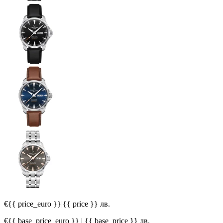
€{{ price_euro }}
|
{{ price }} лв.
€{{ base_price_euro }} | {{ base_price }} лв.