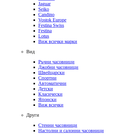
Jaguar
Seiko
Candino
Vostok Europe
Festina Swiss
Festina
Lotus
Виж всички марки
Вид
Ръчни часовници
Джобни часовници
Швейцарски
Спортни
Автоматични
Детски
Класически
Японски
Виж всички
Други
Стенни часовници
Настолни и салонни часовници