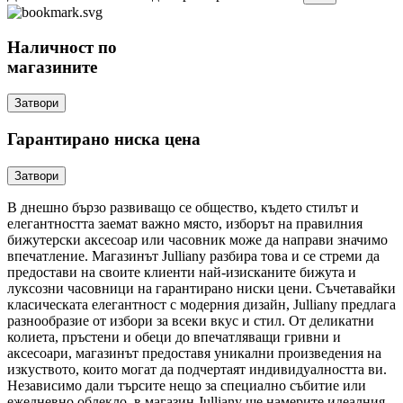
Наличност по
магазините
Затвори
Гарантирано ниска цена
Затвори
В днешно бързо развиващо се общество, където стилът и
елегантността заемат важно място, изборът на правилния
бижутерски аксесоар или часовник може да направи значимо
впечатление. Магазинът Julliany разбира това и се стреми да
предостави на своите клиенти най-изисканите бижута и
луксозни часовници на гарантирано ниски цени. Съчетавайки
класическата елегантност с модерния дизайн, Julliany предлага
разнообразие от избори за всеки вкус и стил. От деликатни
колиета, пръстени и обеци до впечатляващи гривни и
аксесоари, магазинът предоставя уникални произведения на
изкуството, които могат да подчертаят индивидуалността ви.
Независимо дали търсите нещо за специално събитие или
ежедневно облекло, в магазин Julliany ще намерите идеалния