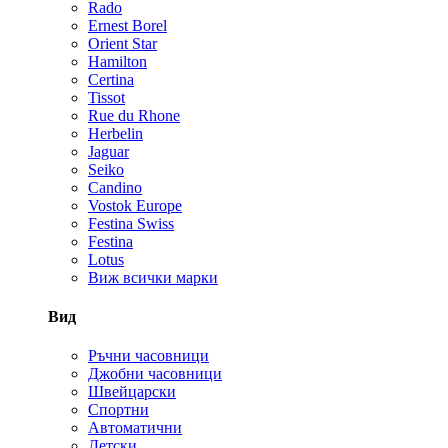
Rado
Ernest Borel
Orient Star
Hamilton
Certina
Tissot
Rue du Rhone
Herbelin
Jaguar
Seiko
Candino
Vostok Europe
Festina Swiss
Festina
Lotus
Виж всички марки
Вид
Ръчни часовници
Джобни часовници
Швейцарски
Спортни
Автоматични
Детски