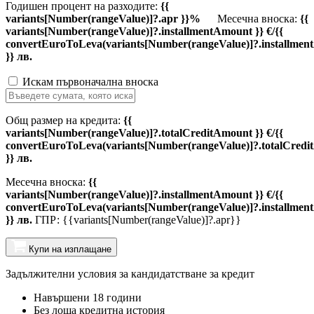
Годишен процент на разходите:
{{
variants[Number(rangeValue)]?.apr }}%
Месечна вноска:
{{
variants[Number(rangeValue)]?.installmentAmount }} €/{{
convertEuroToLeva(variants[Number(rangeValue)]?.installmen
}} лв.
Искам първоначална вноска
Общ размер на кредита:
{{
variants[Number(rangeValue)]?.totalCreditAmount }} €/{{
convertEuroToLeva(variants[Number(rangeValue)]?.totalCredi
}} лв.
Месечна вноска:
{{
variants[Number(rangeValue)]?.installmentAmount }} €/{{
convertEuroToLeva(variants[Number(rangeValue)]?.installmen
}} лв.
ГПР: {{variants[Number(rangeValue)]?.apr}}
Купи на изплащане
Задължителни условия за кандидатстване за кредит
Навършени 18 години
Без лоша кредитна история