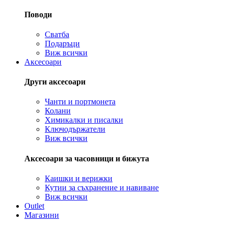
Поводи
Сватба
Подаръци
Виж всички
Аксесоари
Други аксесоари
Чанти и портмонета
Колани
Химикалки и писалки
Ключодържатели
Виж всички
Аксесоари за часовници и бижута
Каишки и верижки
Кутии за съхранение и навиване
Виж всички
Outlet
Магазини