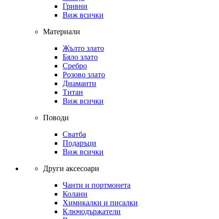
Гривни
Виж всички
Материали
Жълто злато
Бяло злато
Сребро
Розово злато
Диаманти
Титан
Виж всички
Поводи
Сватба
Подаръци
Виж всички
Други аксесоари
Чанти и портмонета
Колани
Химикалки и писалки
Ключодържатели