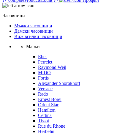
{{ compareProductsCount }}
Профил
Часовници
Мъжки часовници
Дамски часовници
Виж всички часовници
Марки
Ebel
Perrelet
Raymond Weil
MIDO
Fortis
Alexander Shorokhoff
Versace
Rado
Ernest Borel
Orient Star
Hamilton
Certina
Tissot
Rue du Rhone
Herbelin