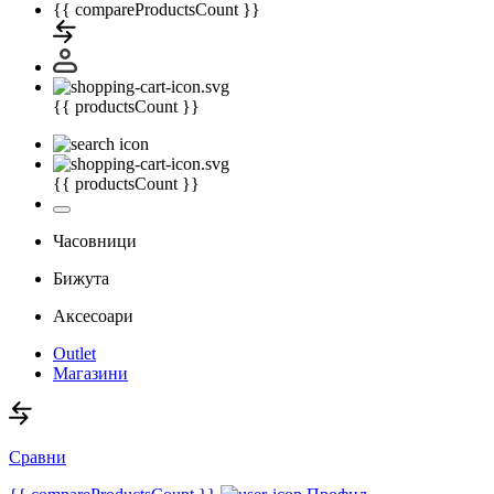
{{ compareProductsCount }}
{{ productsCount }}
{{ productsCount }}
Часовници
Бижута
Аксесоари
Outlet
Магазини
Сравни