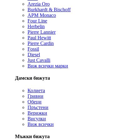
Arezia Oro
Burkhardt & Bischoff
APM Monaco
Four Line
Herbelin
Pierre Lannier
Paul Hewitt
Pierre Cardin
Fossil
Diesel
Just Cavalli
Виж всички марки
Дамски бижута
Колиета
Гривни
Обеци
Пръстени
Верижки
Висулки
Виж всички
Мъжки бижута