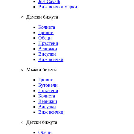
Just Cavalli
Виж всички марки
Дамски бижута
Колиета
Гривни
Обеци
Пръстени
Верижки
Висулки
Виж всички
Мъжки бижута
Гривни
Бутонели
Пръстени
Колиета
Верижки
Висулки
Виж всички
Детски бижута
Обеци