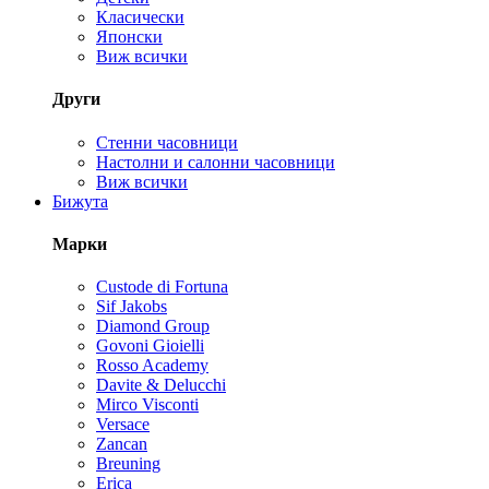
Класически
Японски
Виж всички
Други
Стенни часовници
Настолни и салонни часовници
Виж всички
Бижута
Марки
Custode di Fortuna
Sif Jakobs
Diamond Group
Govoni Gioielli
Rosso Academy
Davite & Delucchi
Mirco Visconti
Versace
Zancan
Breuning
Erica