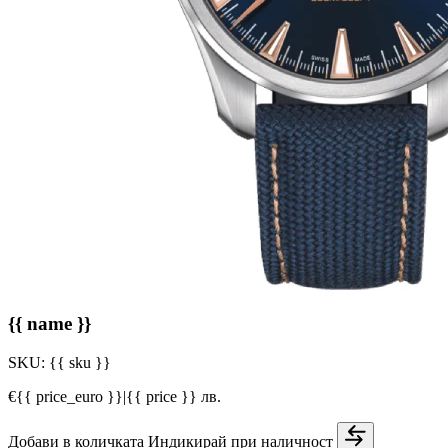
{{ name }}
SKU:
{{ sku }}
€{{ price_euro }}
|
{{ price }} лв.
Добави в количката
Индикирай при наличност