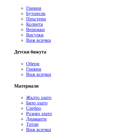
Гривни
Бутонели
Пръстени
Колиета
Верижки
Висулки
Виж всички
Детски бижута
Обеци
Гривни
Виж всички
Материали
Жълто злато
Бяло злато
Сребро
Розово злато
Диаманти
Титан
Виж всички