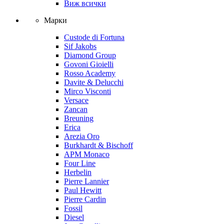
Виж всички
Марки
Custode di Fortuna
Sif Jakobs
Diamond Group
Govoni Gioielli
Rosso Academy
Davite & Delucchi
Mirco Visconti
Versace
Zancan
Breuning
Erica
Arezia Oro
Burkhardt & Bischoff
APM Monaco
Four Line
Herbelin
Pierre Lannier
Paul Hewitt
Pierre Cardin
Fossil
Diesel