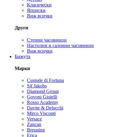
Класически
Японски
Виж всички
Други
Стенни часовници
Настолни и салонни часовници
Виж всички
Бижута
Марки
Custode di Fortuna
Sif Jakobs
Diamond Group
Govoni Gioielli
Rosso Academy
Davite & Delucchi
Mirco Visconti
Versace
Zancan
Breuning
Erica