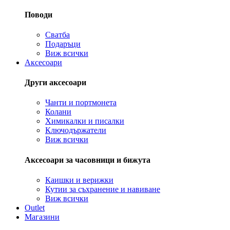
Поводи
Сватба
Подаръци
Виж всички
Аксесоари
Други аксесоари
Чанти и портмонета
Колани
Химикалки и писалки
Ключодържатели
Виж всички
Аксесоари за часовници и бижута
Каишки и верижки
Кутии за съхранение и навиване
Виж всички
Outlet
Магазини