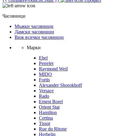
{{ compareProductsCount }}
Профил
Часовници
Мъжки часовници
Дамски часовници
Виж всички часовници
Марки
Ebel
Perrelet
Raymond Weil
MIDO
Fortis
Alexander Shorokhoff
Versace
Rado
Ernest Borel
Orient Star
Hamilton
Certina
Tissot
Rue du Rhone
Herbelin