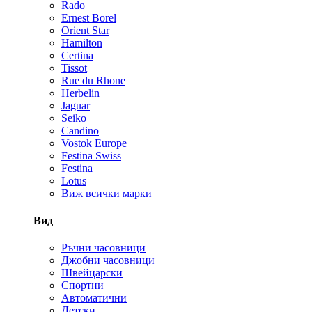
Rado
Ernest Borel
Orient Star
Hamilton
Certina
Tissot
Rue du Rhone
Herbelin
Jaguar
Seiko
Candino
Vostok Europe
Festina Swiss
Festina
Lotus
Виж всички марки
Вид
Ръчни часовници
Джобни часовници
Швейцарски
Спортни
Автоматични
Детски