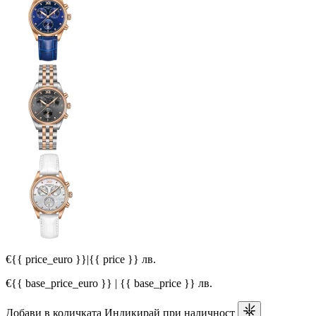
€{{ price_euro }}
|
{{ price }} лв.
€{{ base_price_euro }} | {{ base_price }} лв.
Добави в количката
Индикирай при наличност