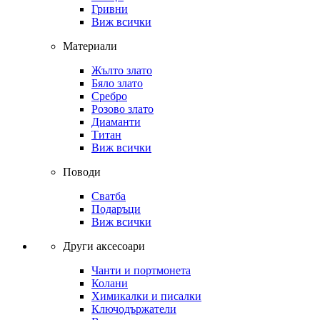
Гривни
Виж всички
Материали
Жълто злато
Бяло злато
Сребро
Розово злато
Диаманти
Титан
Виж всички
Поводи
Сватба
Подаръци
Виж всички
Други аксесоари
Чанти и портмонета
Колани
Химикалки и писалки
Ключодържатели