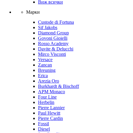
Виж всички
Марки
Custode di Fortuna
Sif Jakobs
Diamond Group
Govoni Gioielli
Rosso Academy
Davite & Delucchi
Mirco Visconti
Versace
Zancan
Breuning
Erica
Arezia Oro
Burkhardt & Bischoff
APM Monaco
Four Line
Herbelin
Pierre Lannier
Paul Hewitt
Pierre Cardin
Fossil
Diesel