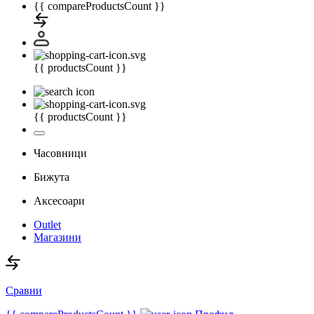
{{ compareProductsCount }}
{{ productsCount }}
{{ productsCount }}
Часовници
Бижута
Аксесоари
Outlet
Магазини
Сравни