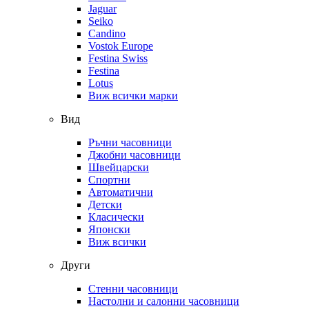
Jaguar
Seiko
Candino
Vostok Europe
Festina Swiss
Festina
Lotus
Виж всички марки
Вид
Ръчни часовници
Джобни часовници
Швейцарски
Спортни
Автоматични
Детски
Класически
Японски
Виж всички
Други
Стенни часовници
Настолни и салонни часовници