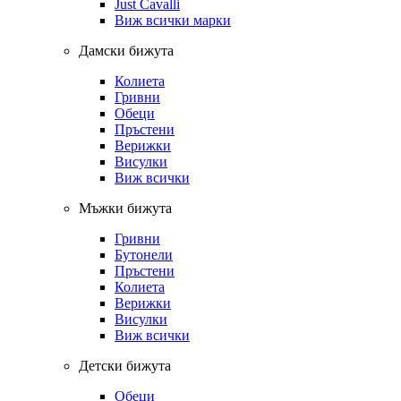
Just Cavalli
Виж всички марки
Дамски бижута
Колиета
Гривни
Обеци
Пръстени
Верижки
Висулки
Виж всички
Мъжки бижута
Гривни
Бутонели
Пръстени
Колиета
Верижки
Висулки
Виж всички
Детски бижута
Обеци