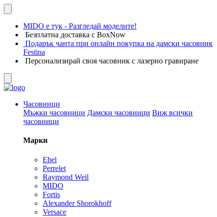
MIDO е тук - Разгледай моделите!
Безплатна доставка с BoxNow
Подарък чанта при онлайн покупка на дамски часовник
Festina
Персонализирай своя часовник с лазерно гравиране
Часовници
Мъжки часовници
Дамски часовници
Виж всички
часовници
Марки
Ebel
Perrelet
Raymond Weil
MIDO
Fortis
Alexander Shorokhoff
Versace