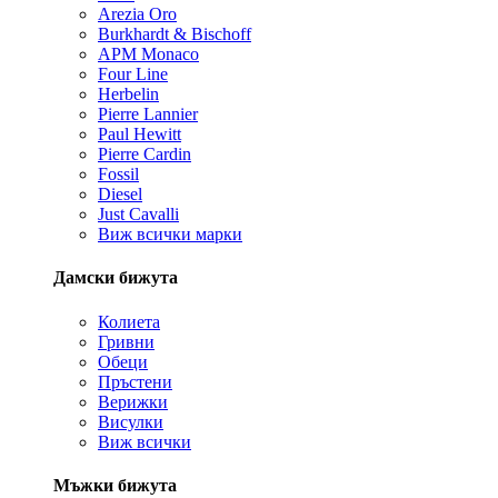
Arezia Oro
Burkhardt & Bischoff
APM Monaco
Four Line
Herbelin
Pierre Lannier
Paul Hewitt
Pierre Cardin
Fossil
Diesel
Just Cavalli
Виж всички марки
Дамски бижута
Колиета
Гривни
Обеци
Пръстени
Верижки
Висулки
Виж всички
Мъжки бижута