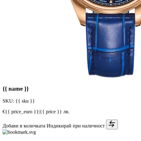
{{ name }}
SKU:
{{ sku }}
€{{ price_euro }}
|
{{ price }} лв.
Добави в количката
Индикирай при наличност