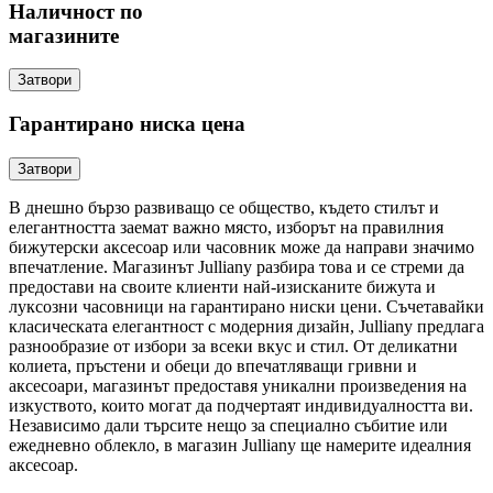
Наличност по
магазините
Затвори
Гарантирано ниска цена
Затвори
В днешно бързо развиващо се общество, където стилът и
елегантността заемат важно място, изборът на правилния
бижутерски аксесоар или часовник може да направи значимо
впечатление. Магазинът Julliany разбира това и се стреми да
предостави на своите клиенти най-изисканите бижута и
луксозни часовници на гарантирано ниски цени. Съчетавайки
класическата елегантност с модерния дизайн, Julliany предлага
разнообразие от избори за всеки вкус и стил. От деликатни
колиета, пръстени и обеци до впечатляващи гривни и
аксесоари, магазинът предоставя уникални произведения на
изкуството, които могат да подчертаят индивидуалността ви.
Независимо дали търсите нещо за специално събитие или
ежедневно облекло, в магазин Julliany ще намерите идеалния
аксесоар.