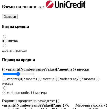
Вземи на лизинг от:
Затвори
Вид на кредита
0% лихва
Други периоди
Период на кредита
{{ variants[Number(rangeValue)]?.months }} вноски
{{ variants[0]?.months }} месеца
{{ variants.at(-1)?.months }}
месеца
{{ variant.months }} месеца
Годишен процент на разходите:
{{
variants[Number(rangeValue)]?.apr }}%
Месечна вноска:
{{