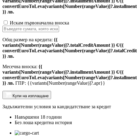
variants[Number(rangeValue)]?.installmentAmount }} €/{{
convertEuroToLeva(variants[Number(rangeValue)]?.installmen
}} лв.
Искам първоначална вноска
Общ размер на кредита:
{{
variants[Number(rangeValue)]?.totalCreditAmount }} €/{{
convertEuroToLeva(variants[Number(rangeValue)]?.totalCredi
}} лв.
Месечна вноска:
{{
variants[Number(rangeValue)]?.installmentAmount }} €/{{
convertEuroToLeva(variants[Number(rangeValue)]?.installmen
}} лв.
ГПР: {{variants[Number(rangeValue)]?.apr}}
Купи на изплащане
Задължителни условия за кандидатстване за кредит
Навършени 18 години
Без лоша кредитна история