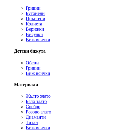
Гривни
Бутонели
Пръстени
Колиета
Верижки
Висулки
Виж всички
Детски бижута
Обеци
Гривни
Виж всички
Материали
Жълто злато
Бяло злато
Сребро
Розово злато
Диаманти
Титан
Виж всички