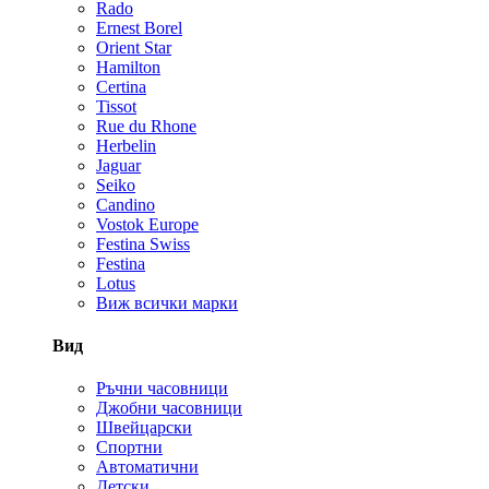
Rado
Ernest Borel
Orient Star
Hamilton
Certina
Tissot
Rue du Rhone
Herbelin
Jaguar
Seiko
Candino
Vostok Europe
Festina Swiss
Festina
Lotus
Виж всички марки
Вид
Ръчни часовници
Джобни часовници
Швейцарски
Спортни
Автоматични
Детски