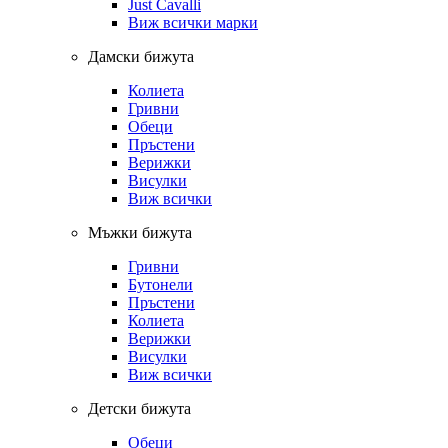
Just Cavalli
Виж всички марки
Дамски бижута
Колиета
Гривни
Обеци
Пръстени
Верижки
Висулки
Виж всички
Мъжки бижута
Гривни
Бутонели
Пръстени
Колиета
Верижки
Висулки
Виж всички
Детски бижута
Обеци