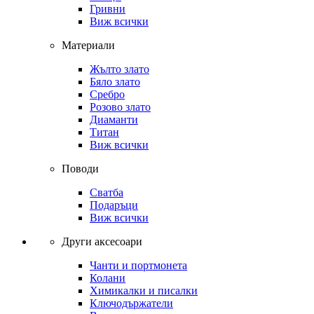
Гривни
Виж всички
Материали
Жълто злато
Бяло злато
Сребро
Розово злато
Диаманти
Титан
Виж всички
Поводи
Сватба
Подаръци
Виж всички
Други аксесоари
Чанти и портмонета
Колани
Химикалки и писалки
Ключодържатели