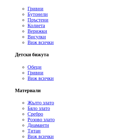
Гривни
Бутонели
Пръстени
Колиета
Верижки
Висулки
Виж всички
Детски бижута
Обеци
Гривни
Виж всички
Материали
Жълто злато
Бяло злато
Сребро
Розово злато
Диаманти
Титан
Виж всички