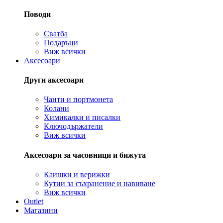
Поводи
Сватба
Подаръци
Виж всички
Аксесоари
Други аксесоари
Чанти и портмонета
Колани
Химикалки и писалки
Ключодържатели
Виж всички
Аксесоари за часовници и бижута
Каишки и верижки
Кутии за съхранение и навиване
Виж всички
Outlet
Магазини