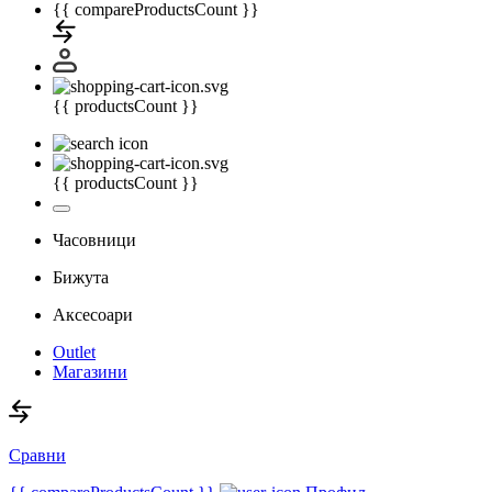
{{ compareProductsCount }}
{{ productsCount }}
{{ productsCount }}
Часовници
Бижута
Аксесоари
Outlet
Магазини
Сравни