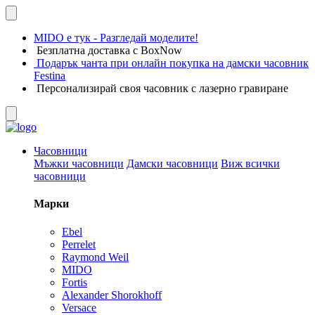
MIDO е тук - Разгледай моделите!
Безплатна доставка с BoxNow
Подарък чанта при онлайн покупка на дамски часовник
Festina
Персонализирай своя часовник с лазерно гравиране
Часовници
Мъжки часовници
Дамски часовници
Виж всички
часовници
Марки
Ebel
Perrelet
Raymond Weil
MIDO
Fortis
Alexander Shorokhoff
Versace