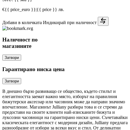
€{{ price_euro }}
|
{{ price }} лв.
Добави в количката
Индикирай при наличност
Наличност по
магазините
Затвори
Гарантирано ниска цена
Затвори
В днешно бързо развиващо се общество, където стилът и
елегантността заемат важно място, изборът на правилния
бижутерски аксесоар или часовник може да направи значимо
впечатление. Магазинът Julliany разбира това и се стреми да
предостави на своите клиенти най-изисканите бижута и
луксозни часовници на гарантирано ниски цени. Съчетавайки
класическата елегантност с модерния дизайн, Julliany предлага
разнообразие от избори за всеки вкус и стил. От деликатни