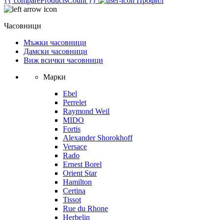
{{ compareProductsCount }}
Профил
Часовници
Мъжки часовници
Дамски часовници
Виж всички часовници
Марки
Ebel
Perrelet
Raymond Weil
MIDO
Fortis
Alexander Shorokhoff
Versace
Rado
Ernest Borel
Orient Star
Hamilton
Certina
Tissot
Rue du Rhone
Herbelin