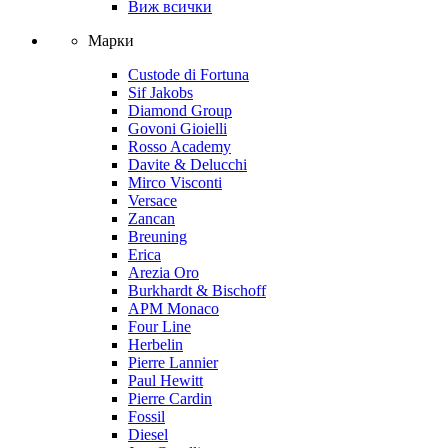
Виж всички
Марки
Custode di Fortuna
Sif Jakobs
Diamond Group
Govoni Gioielli
Rosso Academy
Davite & Delucchi
Mirco Visconti
Versace
Zancan
Breuning
Erica
Arezia Oro
Burkhardt & Bischoff
APM Monaco
Four Line
Herbelin
Pierre Lannier
Paul Hewitt
Pierre Cardin
Fossil
Diesel