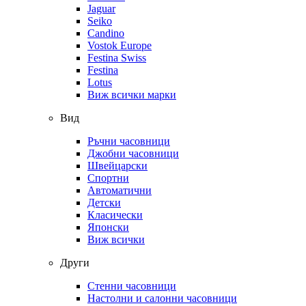
Jaguar
Seiko
Candino
Vostok Europe
Festina Swiss
Festina
Lotus
Виж всички марки
Вид
Ръчни часовници
Джобни часовници
Швейцарски
Спортни
Автоматични
Детски
Класически
Японски
Виж всички
Други
Стенни часовници
Настолни и салонни часовници