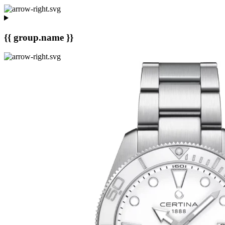
{{ group.name }}