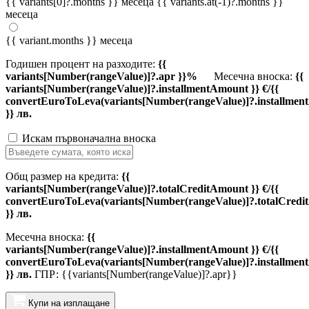
{{ variants[0]?.months }} месеца
{{ variants.at(-1)?.months }}
месеца
{{ variant.months }} месеца
Годишен процент на разходите:
{{
variants[Number(rangeValue)]?.apr }}%
Месечна вноска:
{{
variants[Number(rangeValue)]?.installmentAmount }} €/{{
convertEuroToLeva(variants[Number(rangeValue)]?.installmen
}} лв.
Искам първоначална вноска
Общ размер на кредита:
{{
variants[Number(rangeValue)]?.totalCreditAmount }} €/{{
convertEuroToLeva(variants[Number(rangeValue)]?.totalCredi
}} лв.
Месечна вноска:
{{
variants[Number(rangeValue)]?.installmentAmount }} €/{{
convertEuroToLeva(variants[Number(rangeValue)]?.installmen
}} лв.
ГПР: {{variants[Number(rangeValue)]?.apr}}
Купи на изплащане