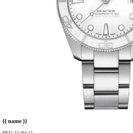
{{ name }}
SKU:
{{ sku }}