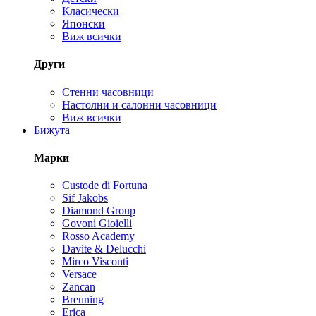
Класически
Японски
Виж всички
Други
Стенни часовници
Настолни и салонни часовници
Виж всички
Бижута
Марки
Custode di Fortuna
Sif Jakobs
Diamond Group
Govoni Gioielli
Rosso Academy
Davite & Delucchi
Mirco Visconti
Versace
Zancan
Breuning
Erica