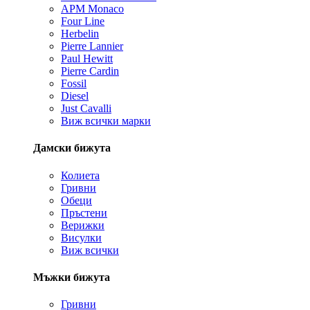
APM Monaco
Four Line
Herbelin
Pierre Lannier
Paul Hewitt
Pierre Cardin
Fossil
Diesel
Just Cavalli
Виж всички марки
Дамски бижута
Колиета
Гривни
Обеци
Пръстени
Верижки
Висулки
Виж всички
Мъжки бижута
Гривни