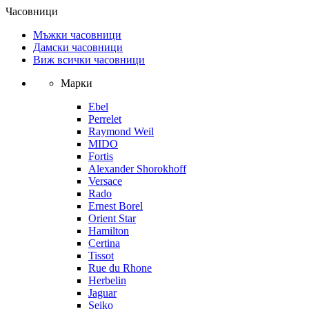
Часовници
Мъжки часовници
Дамски часовници
Виж всички часовници
Марки
Ebel
Perrelet
Raymond Weil
MIDO
Fortis
Alexander Shorokhoff
Versace
Rado
Ernest Borel
Orient Star
Hamilton
Certina
Tissot
Rue du Rhone
Herbelin
Jaguar
Seiko