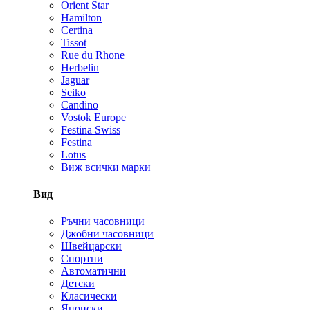
Orient Star
Hamilton
Certina
Tissot
Rue du Rhone
Herbelin
Jaguar
Seiko
Candino
Vostok Europe
Festina Swiss
Festina
Lotus
Виж всички марки
Вид
Ръчни часовници
Джобни часовници
Швейцарски
Спортни
Автоматични
Детски
Класически
Японски