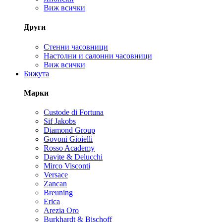
Виж всички
Други
Стенни часовници
Настолни и салонни часовници
Виж всички
Бижута
Марки
Custode di Fortuna
Sif Jakobs
Diamond Group
Govoni Gioielli
Rosso Academy
Davite & Delucchi
Mirco Visconti
Versace
Zancan
Breuning
Erica
Arezia Oro
Burkhardt & Bischoff