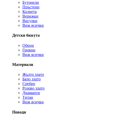
Бутонели
Пръстени
Колиета
Верижки
Висулки
Виж всички
Детски бижута
Обеци
Гривни
Виж всички
Материали
Жълто злато
Бяло злато
Сребро
Розово злато
Диаманти
Титан
Виж всички
Поводи