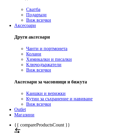
Сватба
Подаръци
Виж всички
Аксесоари
Други аксесоари
Чанти и портмонета
Колани
Химикалки и писалки
Ключодържатели
Виж всички
Аксесоари за часовници и бижута
Каишки и верижки
Кутии за съхранение и навиване
Виж всички
Outlet
Магазини
{{ compareProductsCount }}