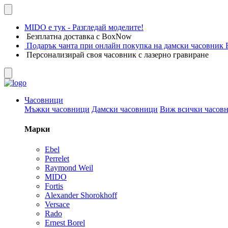
MIDO е тук - Разгледай моделите!
Безплатна доставка с BoxNow
Подарък чанта при онлайн покупка на дамски часовник F
Персонализирай своя часовник с лазерно гравиране
Часовници
Мъжки часовници
Дамски часовници
Виж всички часов
Марки
Ebel
Perrelet
Raymond Weil
MIDO
Fortis
Alexander Shorokhoff
Versace
Rado
Ernest Borel