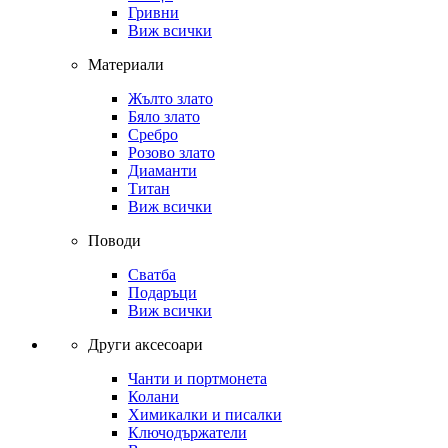
Гривни
Виж всички
Материали
Жълто злато
Бяло злато
Сребро
Розово злато
Диаманти
Титан
Виж всички
Поводи
Сватба
Подаръци
Виж всички
Други аксесоари
Чанти и портмонета
Колани
Химикалки и писалки
Ключодържатели