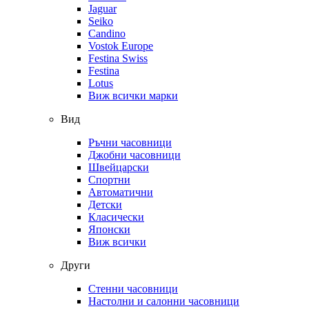
Jaguar
Seiko
Candino
Vostok Europe
Festina Swiss
Festina
Lotus
Виж всички марки
Вид
Ръчни часовници
Джобни часовници
Швейцарски
Спортни
Автоматични
Детски
Класически
Японски
Виж всички
Други
Стенни часовници
Настолни и салонни часовници