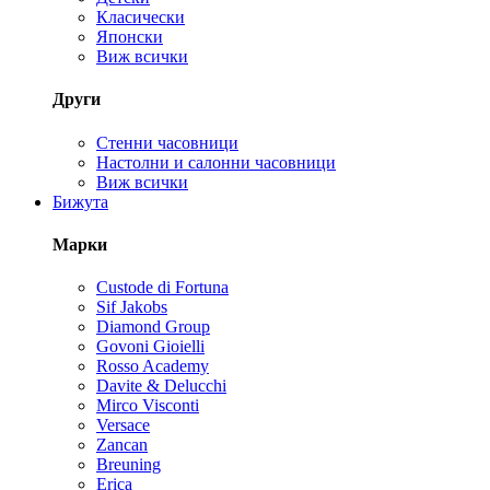
Класически
Японски
Виж всички
Други
Стенни часовници
Настолни и салонни часовници
Виж всички
Бижута
Марки
Custode di Fortuna
Sif Jakobs
Diamond Group
Govoni Gioielli
Rosso Academy
Davite & Delucchi
Mirco Visconti
Versace
Zancan
Breuning
Erica