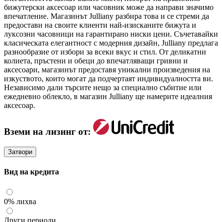
бижутерски аксесоар или часовник може да направи значимо
впечатление. Магазинът Julliany разбира това и се стреми да
предостави на своите клиенти най-изисканите бижута и
луксозни часовници на гарантирано ниски цени. Съчетавайки
класическата елегантност с модерния дизайн, Julliany предлага
разнообразие от избори за всеки вкус и стил. От деликатни
колиета, пръстени и обеци до впечатляващи гривни и
аксесоари, магазинът предоставя уникални произведения на
изкуството, които могат да подчертаят индивидуалността ви.
Независимо дали търсите нещо за специално събитие или
ежедневно облекло, в магазин Julliany ще намерите идеалния
аксесоар.
Вземи на лизинг от:
Затвори
Вид на кредита
0% лихва
Други периоди