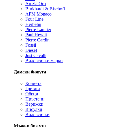
Arezia Oro
Burkhardt & Bischoff
APM Monaco
Four Line
Herbelin
Pierre Lannier
Paul Hewitt
Pierre Cardin
Fossil
Diesel
Just Cavalli
Виж всички марки
Дамски бижута
Колиета
Гривни
Обеци
Пръстени
Верижки
Висулки
Виж всички
Мъжки бижута