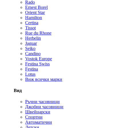
Rado
Ernest Borel
Orient Star
Hamilton
Certina
Tissot
Rue du Rhone
Herbelin
Jaguar
Seiko
Candino
Vostok Europe
Festina Swiss
Festina
Lotus
Виж всички марки
Вид
Ръчни часовници
Джобни часовници
Швейцарски
Спортни
Автоматични
Детски