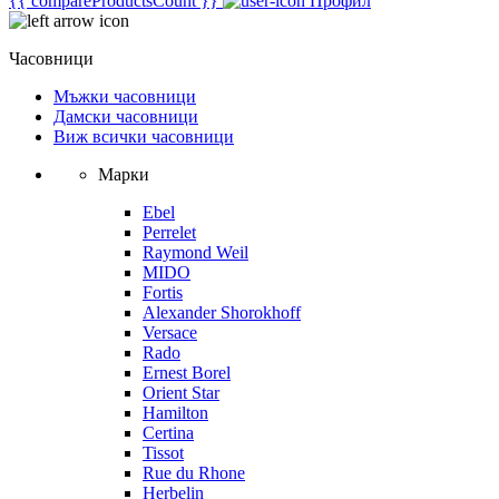
{{ compareProductsCount }}
Профил
Часовници
Мъжки часовници
Дамски часовници
Виж всички часовници
Марки
Ebel
Perrelet
Raymond Weil
MIDO
Fortis
Alexander Shorokhoff
Versace
Rado
Ernest Borel
Orient Star
Hamilton
Certina
Tissot
Rue du Rhone
Herbelin