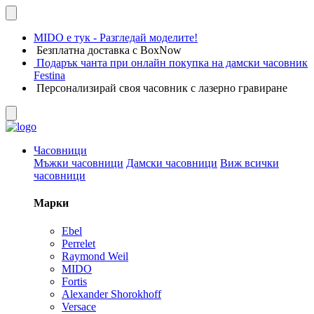
MIDO е тук - Разгледай моделите!
Безплатна доставка с BoxNow
Подарък чанта при онлайн покупка на дамски часовник
Festina
Персонализирай своя часовник с лазерно гравиране
Часовници
Мъжки часовници
Дамски часовници
Виж всички
часовници
Марки
Ebel
Perrelet
Raymond Weil
MIDO
Fortis
Alexander Shorokhoff
Versace