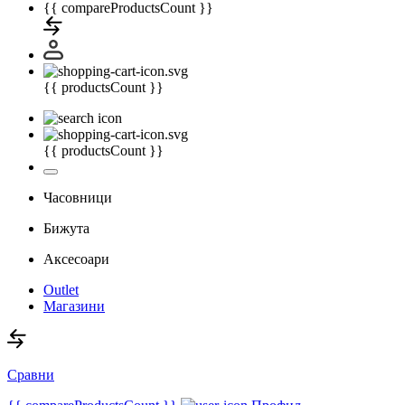
{{ compareProductsCount }}
{{ productsCount }}
{{ productsCount }}
Часовници
Бижута
Аксесоари
Outlet
Магазини
Сравни