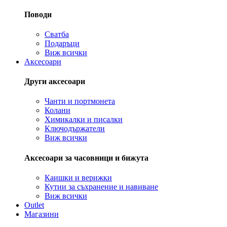
Поводи
Сватба
Подаръци
Виж всички
Аксесоари
Други аксесоари
Чанти и портмонета
Колани
Химикалки и писалки
Ключодържатели
Виж всички
Аксесоари за часовници и бижута
Каишки и верижки
Кутии за съхранение и навиване
Виж всички
Outlet
Магазини