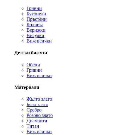
Гривни
Бутонели
Пръстени
Колиета
Верижки
Висулки
Виж всички
Детски бижута
Обеци
Гривни
Виж всички
Материали
Жълто злато
Бяло злато
Сребро
Розово злато
Диаманти
Титан
Виж всички