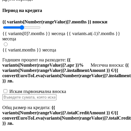
Период на кредита
{{ variants[Number(rangeValue)]?.months }} вноски
{{ variants[0]?.months }} месеца
{{ variants.at(-1)?.months }}
месеца
{{ variant.months }} месеца
Годишен процент на разходите:
{{
variants[Number(rangeValue)]?.apr }}%
Месечна вноска:
{{
variants[Number(rangeValue)]?.installmentAmount }} €/{{
convertEuroToLeva(variants[Number(rangeValue)]?.installmen
}} лв.
Искам първоначална вноска
Общ размер на кредита:
{{
variants[Number(rangeValue)]?.totalCreditAmount }} €/{{
convertEuroToLeva(variants[Number(rangeValue)]?.totalCredi
}} лв.