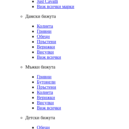
Just Cavalli
Виж всички марки
Дамски бижута
Колиета
Гривни
Обеци
Пръстени
Верижки
Висулки
Виж всички
Мъжки бижута
Гривни
Бутонели
Пръстени
Колиета
Верижки
Висулки
Виж всички
Детски бижута
Обеци