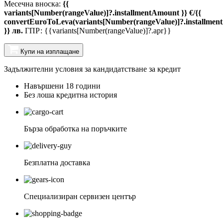
Месечна вноска:
{{
variants[Number(rangeValue)]?.installmentAmount }} €/{{
convertEuroToLeva(variants[Number(rangeValue)]?.installmen
}} лв.
ГПР: {{variants[Number(rangeValue)]?.apr}}
Купи на изплащане
Задължителни условия за кандидатстване за кредит
Навършени 18 години
Без лоша кредитна история
Бърза обработка на поръчките
Безплатна доставка
Специализиран сервизен център