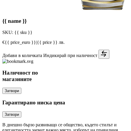
{{ name }}
SKU:
{{ sku }}
€{{ price_euro }}
|
{{ price }} лв.
Добави в количката
Индикирай при наличност
Наличност по
магазините
Затвори
Гарантирано ниска цена
Затвори
В днешно бързо развиващо се общество, където стилът и
елегантността заемат важно място, изборът на правилния