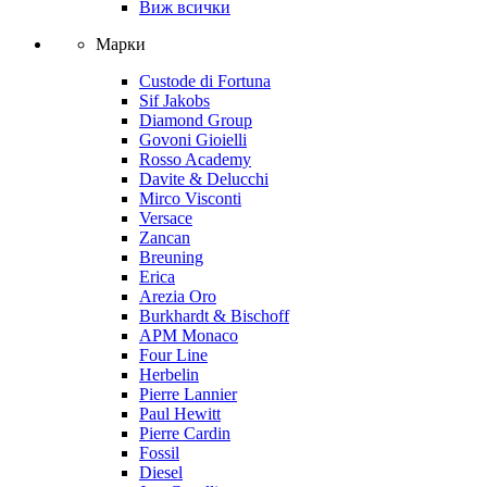
Виж всички
Марки
Custode di Fortuna
Sif Jakobs
Diamond Group
Govoni Gioielli
Rosso Academy
Davite & Delucchi
Mirco Visconti
Versace
Zancan
Breuning
Erica
Arezia Oro
Burkhardt & Bischoff
APM Monaco
Four Line
Herbelin
Pierre Lannier
Paul Hewitt
Pierre Cardin
Fossil
Diesel