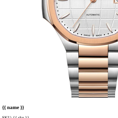
{{ name }}
SKU:
{{ sku }}