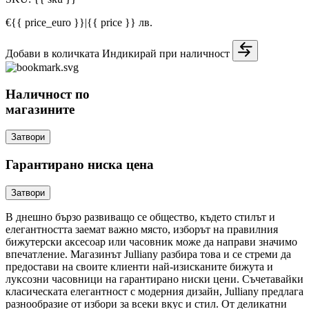
€{{ price_euro }}
|
{{ price }} лв.
Добави в количката
Индикирай при наличност
Наличност по
магазините
Затвори
Гарантирано ниска цена
Затвори
В днешно бързо развиващо се общество, където стилът и
елегантността заемат важно място, изборът на правилния
бижутерски аксесоар или часовник може да направи значимо
впечатление. Магазинът Julliany разбира това и се стреми да
предостави на своите клиенти най-изисканите бижута и
луксозни часовници на гарантирано ниски цени. Съчетавайки
класическата елегантност с модерния дизайн, Julliany предлага
разнообразие от избори за всеки вкус и стил. От деликатни