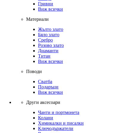
Гривни
Виж всички
Материали
Жълто злато
Бяло злато
Сребро
Розово злато
Диаманти
Титан
Виж всички
Поводи
Сватба
Подаръци
Виж всички
Други аксесоари
Чанти и портмонета
Колани
Химикалки и писалки
Ключодържатели