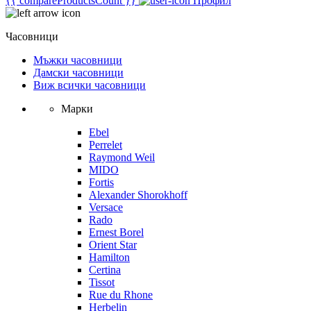
{{ compareProductsCount }}
Профил
Часовници
Мъжки часовници
Дамски часовници
Виж всички часовници
Марки
Ebel
Perrelet
Raymond Weil
MIDO
Fortis
Alexander Shorokhoff
Versace
Rado
Ernest Borel
Orient Star
Hamilton
Certina
Tissot
Rue du Rhone
Herbelin