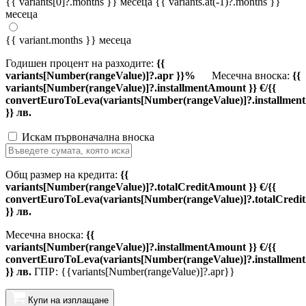
{{ variants[0]?.months }} месеца
{{ variants.at(-1)?.months }}
месеца
{{ variant.months }} месеца
Годишен процент на разходите:
{{
variants[Number(rangeValue)]?.apr }}%
Месечна вноска:
{{
variants[Number(rangeValue)]?.installmentAmount }} €/{{
convertEuroToLeva(variants[Number(rangeValue)]?.installmen
}} лв.
Искам първоначална вноска
Общ размер на кредита:
{{
variants[Number(rangeValue)]?.totalCreditAmount }} €/{{
convertEuroToLeva(variants[Number(rangeValue)]?.totalCredi
}} лв.
Месечна вноска:
{{
variants[Number(rangeValue)]?.installmentAmount }} €/{{
convertEuroToLeva(variants[Number(rangeValue)]?.installmen
}} лв.
ГПР: {{variants[Number(rangeValue)]?.apr}}
Купи на изплащане