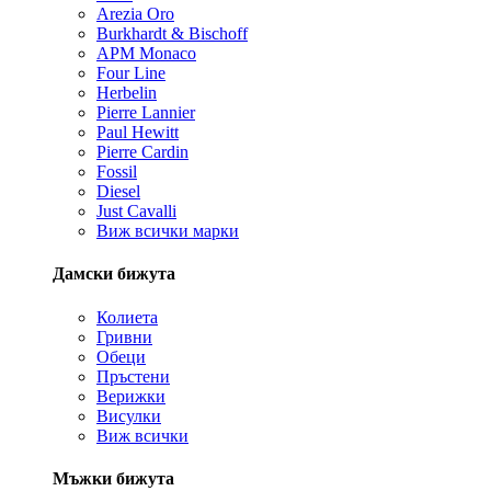
Arezia Oro
Burkhardt & Bischoff
APM Monaco
Four Line
Herbelin
Pierre Lannier
Paul Hewitt
Pierre Cardin
Fossil
Diesel
Just Cavalli
Виж всички марки
Дамски бижута
Колиета
Гривни
Обеци
Пръстени
Верижки
Висулки
Виж всички
Мъжки бижута