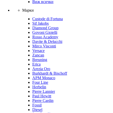
Виж всички
Марки
Custode di Fortuna
Sif Jakobs
Diamond Group
Govoni Gioielli
Rosso Academy
Davite & Delucchi
Mirco Visconti
Versace
Zancan
Breuning
Erica
Arezia Oro
Burkhardt & Bischoff
APM Monaco
Four Line
Herbelin
Pierre Lannier
Paul Hewitt
Pierre Cardin
Fossil
Diesel