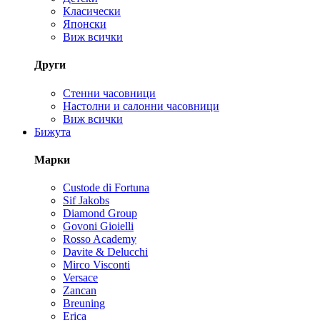
Класически
Японски
Виж всички
Други
Стенни часовници
Настолни и салонни часовници
Виж всички
Бижута
Марки
Custode di Fortuna
Sif Jakobs
Diamond Group
Govoni Gioielli
Rosso Academy
Davite & Delucchi
Mirco Visconti
Versace
Zancan
Breuning
Erica