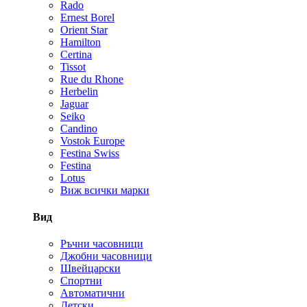
Rado
Ernest Borel
Orient Star
Hamilton
Certina
Tissot
Rue du Rhone
Herbelin
Jaguar
Seiko
Candino
Vostok Europe
Festina Swiss
Festina
Lotus
Виж всички марки
Вид
Ръчни часовници
Джобни часовници
Швейцарски
Спортни
Автоматични
Детски