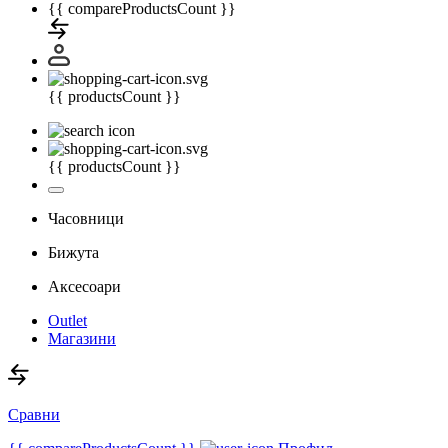
{{ compareProductsCount }}
{{ productsCount }}
{{ productsCount }}
Часовници
Бижута
Аксесоари
Outlet
Магазини
Сравни