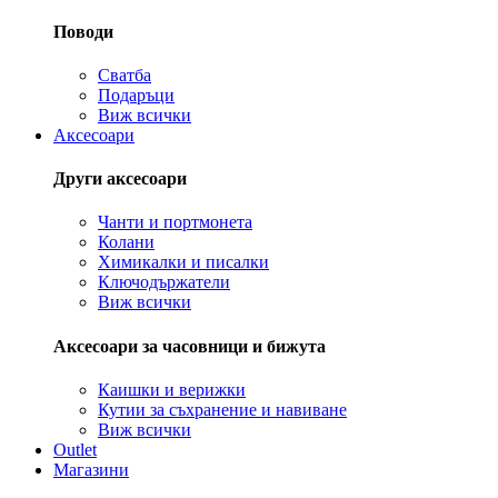
Поводи
Сватба
Подаръци
Виж всички
Аксесоари
Други аксесоари
Чанти и портмонета
Колани
Химикалки и писалки
Ключодържатели
Виж всички
Аксесоари за часовници и бижута
Каишки и верижки
Кутии за съхранение и навиване
Виж всички
Outlet
Магазини