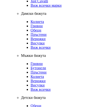
Just Cavalli
Виж всички марки
Дамски бижута
Колиета
Гривни
Обеци
Пръстени
Верижки
Висулки
Виж всички
Мъжки бижута
Гривни
Бутонели
Пръстени
Колиета
Верижки
Висулки
Виж всички
Детски бижута
Обеци