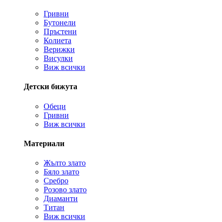
Гривни
Бутонели
Пръстени
Колиета
Верижки
Висулки
Виж всички
Детски бижута
Обеци
Гривни
Виж всички
Материали
Жълто злато
Бяло злато
Сребро
Розово злато
Диаманти
Титан
Виж всички