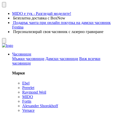
MIDO е тук - Разгледай моделите!
Безплатна доставка с BoxNow
Подарък чанта при онлайн покупка на дамски часовник
Festina
Персонализирай своя часовник с лазерно гравиране
Часовници
Мъжки часовници
Дамски часовници
Виж всички
часовници
Марки
Ebel
Perrelet
Raymond Weil
MIDO
Fortis
Alexander Shorokhoff
Versace