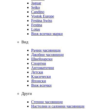
Jaguar
Seiko
Candino
Vostok Europe
Festina Swiss
Festina
Lotus
Виж всички марки
Вид
Ръчни часовници
Джобни часовници
Швейцарски
Спортни
Автоматични
Детски
Класически
Японски
Виж всички
Други
Стенни часовници
Настолни и салонни часовници