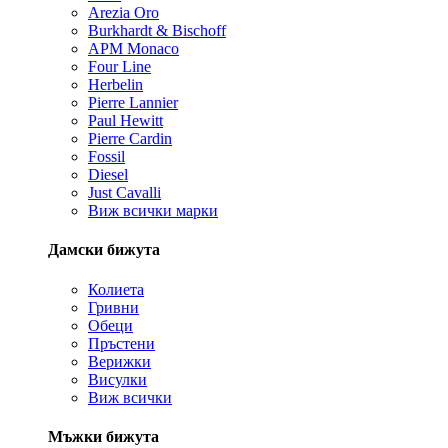
Arezia Oro
Burkhardt & Bischoff
APM Monaco
Four Line
Herbelin
Pierre Lannier
Paul Hewitt
Pierre Cardin
Fossil
Diesel
Just Cavalli
Виж всички марки
Дамски бижута
Колиета
Гривни
Обеци
Пръстени
Верижки
Висулки
Виж всички
Мъжки бижута