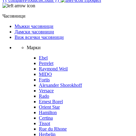
{{ compareProductsCount }}
Профил
Часовници
Мъжки часовници
Дамски часовници
Виж всички часовници
Марки
Ebel
Perrelet
Raymond Weil
MIDO
Fortis
Alexander Shorokhoff
Versace
Rado
Ernest Borel
Orient Star
Hamilton
Certina
Tissot
Rue du Rhone
Herbelin