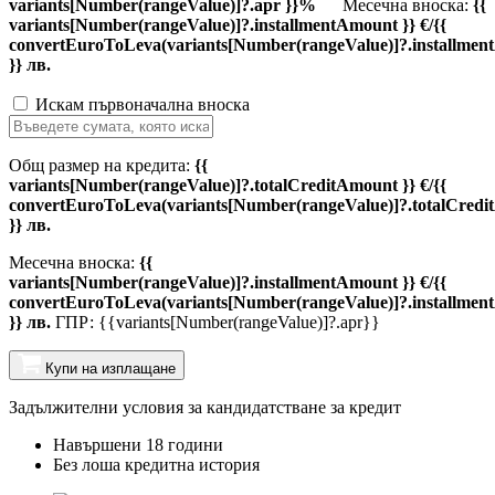
variants[Number(rangeValue)]?.apr }}%
Месечна вноска:
{{
variants[Number(rangeValue)]?.installmentAmount }} €/{{
convertEuroToLeva(variants[Number(rangeValue)]?.installmen
}} лв.
Искам първоначална вноска
Общ размер на кредита:
{{
variants[Number(rangeValue)]?.totalCreditAmount }} €/{{
convertEuroToLeva(variants[Number(rangeValue)]?.totalCredi
}} лв.
Месечна вноска:
{{
variants[Number(rangeValue)]?.installmentAmount }} €/{{
convertEuroToLeva(variants[Number(rangeValue)]?.installmen
}} лв.
ГПР: {{variants[Number(rangeValue)]?.apr}}
Купи на изплащане
Задължителни условия за кандидатстване за кредит
Навършени 18 години
Без лоша кредитна история