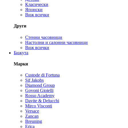
Класически
Японски
Виж всички
Други
Стенни часовници
Настолни и салонни часовници
Виж всички
Бижута
Марки
Custode di Fortuna
Sif Jakobs
Diamond Group
Govoni Gioielli
Rosso Academy
Davite & Delucchi
Mirco Visconti
Versace
Zancan
Breuning
Erica