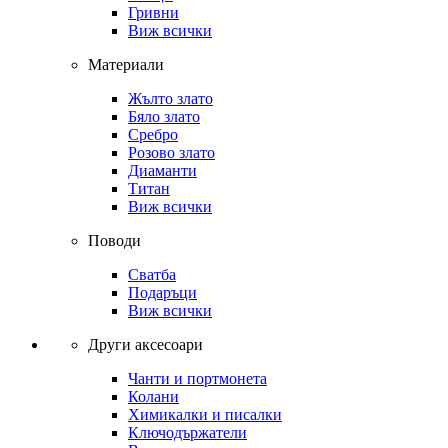
Гривни
Виж всички
Материали
Жълто злато
Бяло злато
Сребро
Розово злато
Диаманти
Титан
Виж всички
Поводи
Сватба
Подаръци
Виж всички
Други аксесоари
Чанти и портмонета
Колани
Химикалки и писалки
Ключодържатели