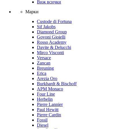
Виж всички
Марки
Custode di Fortuna
Sif Jakobs
Diamond Group
Govoni Gioielli
Rosso Academy
Davite & Delucchi
Mirco Visconti
Versace
Zancan
Breuning
Erica
Arezia Oro
Burkhardt & Bischoff
APM Monaco
Four Line
Herbelin
Pierre Lannier
Paul Hewitt
Pierre Cardin
Fossil
Diesel