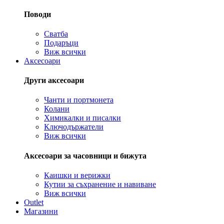
Поводи
Сватба
Подаръци
Виж всички
Аксесоари
Други аксесоари
Чанти и портмонета
Колани
Химикалки и писалки
Ключодържатели
Виж всички
Аксесоари за часовници и бижута
Каишки и верижки
Кутии за съхранение и навиване
Виж всички
Outlet
Магазини