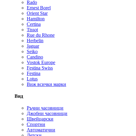
Rado
Ernest Borel
Orient Star
Hamilton
Certina
Tissot
Rue du Rhone
Herbelin
Jaguar
Seiko
Candino
Vostok Europe
Festina Swiss
Festina
Lotus
Виж всички марки
Вид
Ръчни часовници
Джобни часовници
Швейцарски
Спортни
Автоматични
Детски