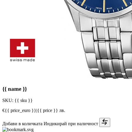
{{ name }}
SKU:
{{ sku }}
€{{ price_euro }}
|
{{ price }} лв.
Добави в количката
Индикирай при наличност