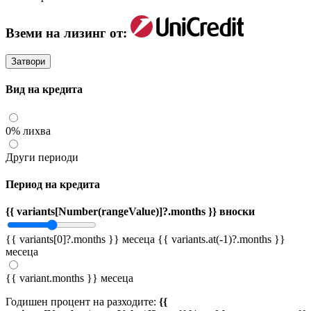
Вземи на лизинг от:
Затвори
Вид на кредита
0% лихва
Други периоди
Период на кредита
{{ variants[Number(rangeValue)]?.months }} вноски
{{ variants[0]?.months }} месеца
{{ variants.at(-1)?.months }}
месеца
{{ variant.months }} месеца
Годишен процент на разходите:
{{