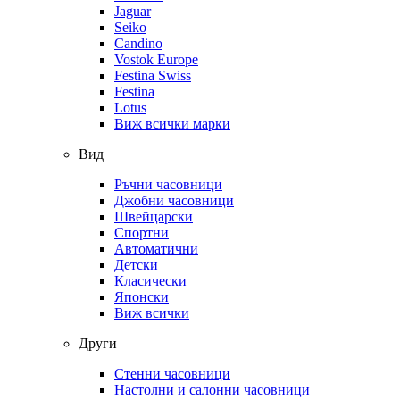
Jaguar
Seiko
Candino
Vostok Europe
Festina Swiss
Festina
Lotus
Виж всички марки
Вид
Ръчни часовници
Джобни часовници
Швейцарски
Спортни
Автоматични
Детски
Класически
Японски
Виж всички
Други
Стенни часовници
Настолни и салонни часовници