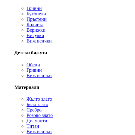
Гривни
Бутонели
Пръстени
Колиета
Верижки
Висулки
Виж всички
Детски бижута
Обеци
Гривни
Виж всички
Материали
Жълто злато
Бяло злато
Сребро
Розово злато
Диаманти
Титан
Виж всички