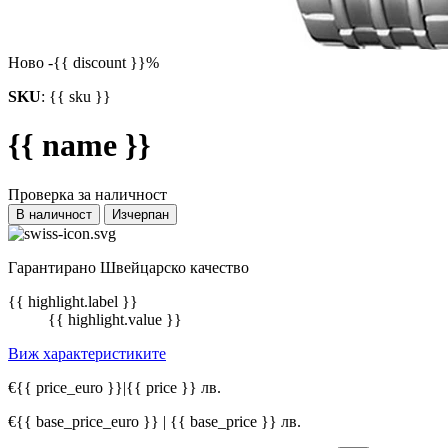
Ново
-{{ discount }}%
SKU
:
{{ sku }}
{{ name }}
Проверка за наличност
В наличност
Изчерпан
Гарантирано Швейцарско качество
{{ highlight.label }}
{{ highlight.value }}
Виж характеристиките
€{{ price_euro }}
|
{{ price }} лв.
€{{ base_price_euro }} | {{ base_price }} лв.