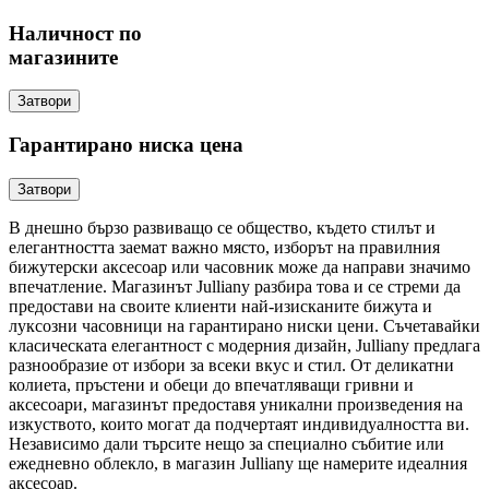
Наличност по
магазините
Затвори
Гарантирано ниска цена
Затвори
В днешно бързо развиващо се общество, където стилът и
елегантността заемат важно място, изборът на правилния
бижутерски аксесоар или часовник може да направи значимо
впечатление. Магазинът Julliany разбира това и се стреми да
предостави на своите клиенти най-изисканите бижута и
луксозни часовници на гарантирано ниски цени. Съчетавайки
класическата елегантност с модерния дизайн, Julliany предлага
разнообразие от избори за всеки вкус и стил. От деликатни
колиета, пръстени и обеци до впечатляващи гривни и
аксесоари, магазинът предоставя уникални произведения на
изкуството, които могат да подчертаят индивидуалността ви.
Независимо дали търсите нещо за специално събитие или
ежедневно облекло, в магазин Julliany ще намерите идеалния
аксесоар.