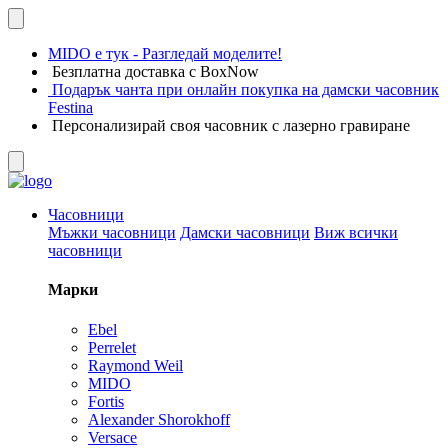
MIDO е тук - Разгледай моделите!
Безплатна доставка с BoxNow
Подарък чанта при онлайн покупка на дамски часовник
Festina
Персонализирай своя часовник с лазерно гравиране
Часовници
Мъжки часовници
Дамски часовници
Виж всички
часовници
Марки
Ebel
Perrelet
Raymond Weil
MIDO
Fortis
Alexander Shorokhoff
Versace