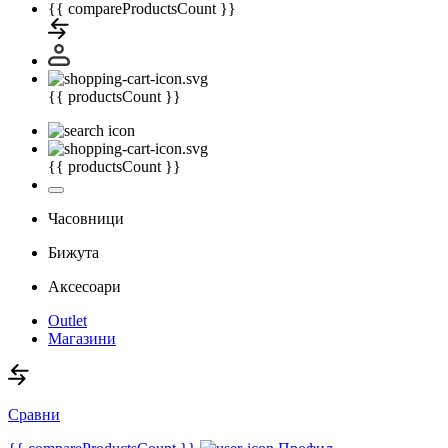
{{ compareProductsCount }}
{{ productsCount }}
{{ productsCount }}
Часовници
Бижута
Аксесоари
Outlet
Магазини
Сравни