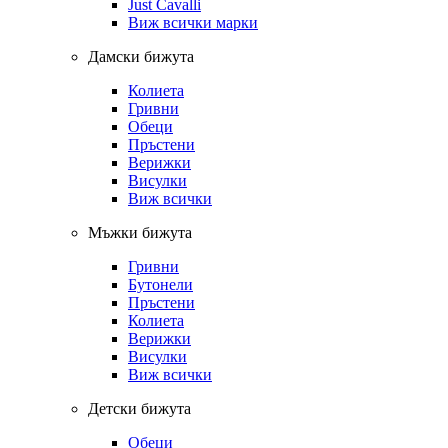
Just Cavalli
Виж всички марки
Дамски бижута
Колиета
Гривни
Обеци
Пръстени
Верижки
Висулки
Виж всички
Мъжки бижута
Гривни
Бутонели
Пръстени
Колиета
Верижки
Висулки
Виж всички
Детски бижута
Обеци