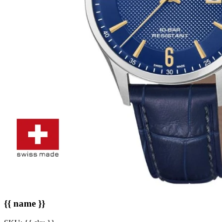
{{ name }}