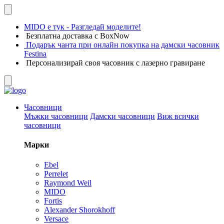
MIDO е тук - Разгледай моделите!
Безплатна доставка с BoxNow
Подарък чанта при онлайн покупка на дамски часовник
Festina
Персонализирай своя часовник с лазерно гравиране
Часовници
Мъжки часовници
Дамски часовници
Виж всички
часовници
Марки
Ebel
Perrelet
Raymond Weil
MIDO
Fortis
Alexander Shorokhoff
Versace