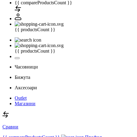
{{ compareProductsCount }}
{{ productsCount }}
{{ productsCount }}
Часовници
Бижута
Аксесоари
Outlet
Магазини
Сравни