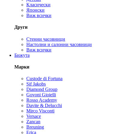
Класически
Японски
Виж всички
Други
Стенни часовници
Настолни и салонни часовници
Виж всички
Бижута
Марки
Custode di Fortuna
Sif Jakobs
Diamond Group
Govoni Gioielli
Rosso Academy
Davite & Delucchi
Mirco Visconti
Versace
Zancan
Breuning
Erica