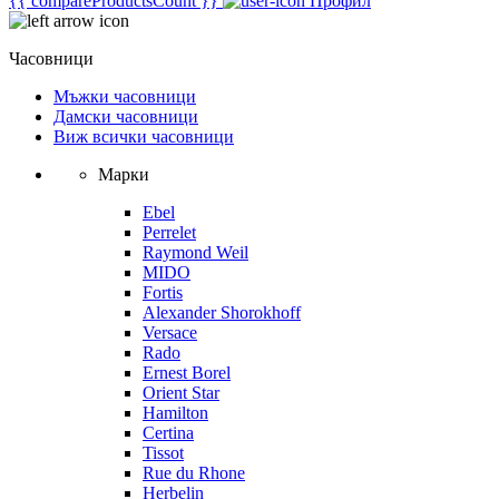
{{ compareProductsCount }}
Профил
Часовници
Мъжки часовници
Дамски часовници
Виж всички часовници
Марки
Ebel
Perrelet
Raymond Weil
MIDO
Fortis
Alexander Shorokhoff
Versace
Rado
Ernest Borel
Orient Star
Hamilton
Certina
Tissot
Rue du Rhone
Herbelin