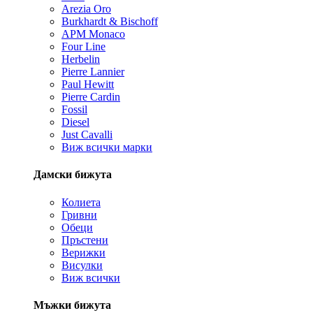
Arezia Oro
Burkhardt & Bischoff
APM Monaco
Four Line
Herbelin
Pierre Lannier
Paul Hewitt
Pierre Cardin
Fossil
Diesel
Just Cavalli
Виж всички марки
Дамски бижута
Колиета
Гривни
Обеци
Пръстени
Верижки
Висулки
Виж всички
Мъжки бижута