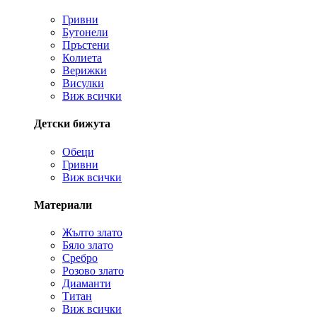
Гривни
Бутонели
Пръстени
Колиета
Верижки
Висулки
Виж всички
Детски бижута
Обеци
Гривни
Виж всички
Материали
Жълто злато
Бяло злато
Сребро
Розово злато
Диаманти
Титан
Виж всички