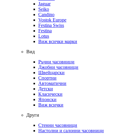
Jaguar
Seiko
Candino
Vostok Europe
Festina Swiss
Festina
Lotus
Виж всички марки
Вид
Ръчни часовници
Джобни часовници
Швейцарски
Спортни
Автоматични
Детски
Класически
Японски
Виж всички
Други
Стенни часовници
Настолни и салонни часовници