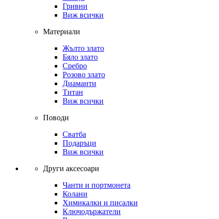
Гривни
Виж всички
Материали
Жълто злато
Бяло злато
Сребро
Розово злато
Диаманти
Титан
Виж всички
Поводи
Сватба
Подаръци
Виж всички
Други аксесоари
Чанти и портмонета
Колани
Химикалки и писалки
Ключодържатели