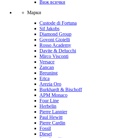
Виж всички
Марки
Custode di Fortuna
Sif Jakobs
Diamond Group
Govoni Gioielli
Rosso Academy
Davite & Delucchi
Mirco Visconti
Versace
Zancan
Breuning
Erica
Arezia Oro
Burkhardt & Bischoff
APM Monaco
Four Line
Herbelin
Pierre Lannier
Paul Hewitt
Pierre Cardin
Fossil
Diesel