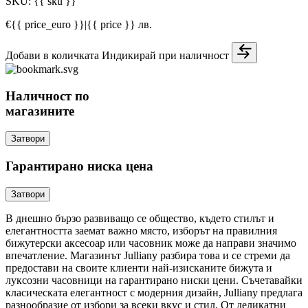
SKU:
{{ sku }}
€{{ price_euro }}
|
{{ price }} лв.
Добави в количката
Индикирай при наличност
Наличност по
магазините
Затвори
Гарантирано ниска цена
Затвори
В днешно бързо развиващо се общество, където стилът и
елегантността заемат важно място, изборът на правилния
бижутерски аксесоар или часовник може да направи значимо
впечатление. Магазинът Julliany разбира това и се стреми да
предостави на своите клиенти най-изисканите бижута и
луксозни часовници на гарантирано ниски цени. Съчетавайки
класическата елегантност с модерния дизайн, Julliany предлага
разнообразие от избори за всеки вкус и стил. От деликатни