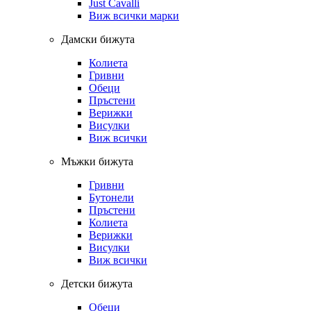
Just Cavalli
Виж всички марки
Дамски бижута
Колиета
Гривни
Обеци
Пръстени
Верижки
Висулки
Виж всички
Мъжки бижута
Гривни
Бутонели
Пръстени
Колиета
Верижки
Висулки
Виж всички
Детски бижута
Обеци