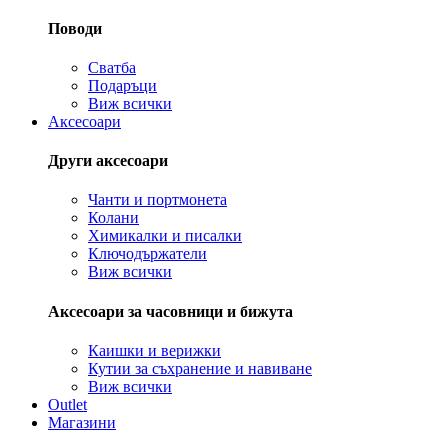
Поводи
Сватба
Подаръци
Виж всички
Аксесоари
Други аксесоари
Чанти и портмонета
Колани
Химикалки и писалки
Ключодържатели
Виж всички
Аксесоари за часовници и бижута
Каишки и верижки
Кутии за съхранение и навиване
Виж всички
Outlet
Магазини