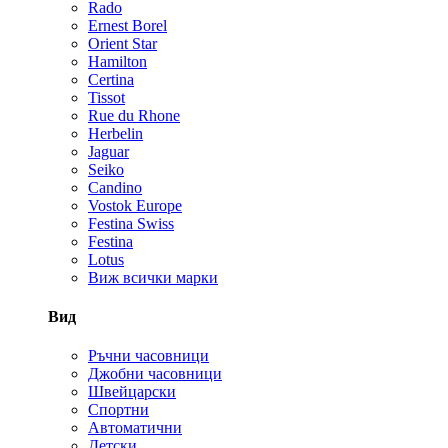
Rado
Ernest Borel
Orient Star
Hamilton
Certina
Tissot
Rue du Rhone
Herbelin
Jaguar
Seiko
Candino
Vostok Europe
Festina Swiss
Festina
Lotus
Виж всички марки
Вид
Ръчни часовници
Джобни часовници
Швейцарски
Спортни
Автоматични
Детски