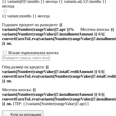
{{ variants[0]?.months }} месеца
{{ variants.at(-1)?.months }}
месеца
{{ variant.months }} месеца
Годишен процент на разходите:
{{
variants[Number(rangeValue)]?.apr }}%
Месечна вноска:
{{
variants[Number(rangeValue)]?.installmentAmount }} €/{{
convertEuroToLeva(variants[Number(rangeValue)]?.installmen
}} лв.
Искам първоначална вноска
Общ размер на кредита:
{{
variants[Number(rangeValue)]?.totalCreditAmount }} €/{{
convertEuroToLeva(variants[Number(rangeValue)]?.totalCredi
}} лв.
Месечна вноска:
{{
variants[Number(rangeValue)]?.installmentAmount }} €/{{
convertEuroToLeva(variants[Number(rangeValue)]?.installmen
}} лв.
ГПР: {{variants[Number(rangeValue)]?.apr}}
Купи на изплащане