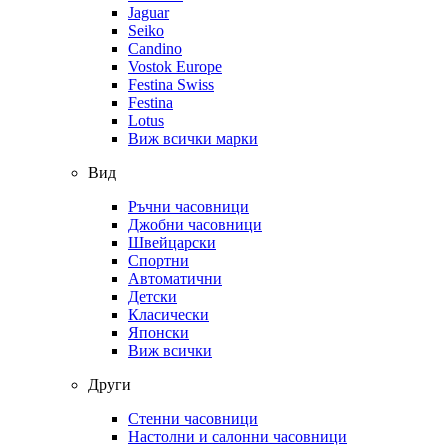
Jaguar
Seiko
Candino
Vostok Europe
Festina Swiss
Festina
Lotus
Виж всички марки
Вид
Ръчни часовници
Джобни часовници
Швейцарски
Спортни
Автоматични
Детски
Класически
Японски
Виж всички
Други
Стенни часовници
Настолни и салонни часовници