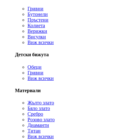
Гривни
Бутонели
Пръстени
Колиета
Верижки
Висулки
Виж всички
Детски бижута
Обеци
Гривни
Виж всички
Материали
Жълто злато
Бяло злато
Сребро
Розово злато
Диаманти
Титан
Виж всички