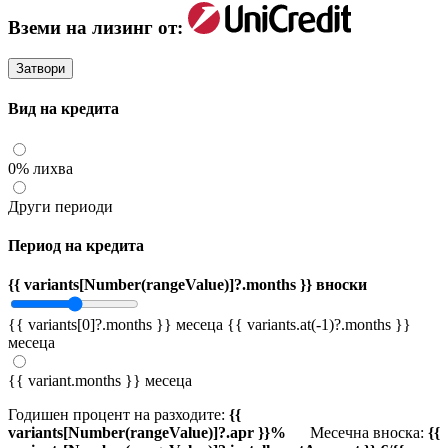
Вземи на лизинг от:
Затвори
Вид на кредита
0% лихва
Други периоди
Период на кредита
{{ variants[Number(rangeValue)]?.months }} вноски
{{ variants[0]?.months }} месеца
{{ variants.at(-1)?.months }}
месеца
{{ variant.months }} месеца
Годишен процент на разходите:
{{
variants[Number(rangeValue)]?.apr }}%
Месечна вноска:
{{