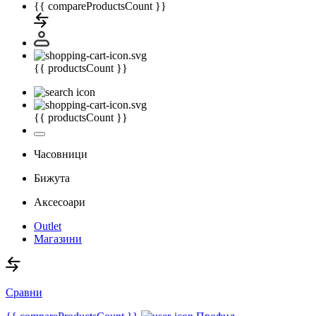
{{ compareProductsCount }}
{{ productsCount }}
{{ productsCount }}
Часовници
Бижута
Аксесоари
Outlet
Магазини
Сравни