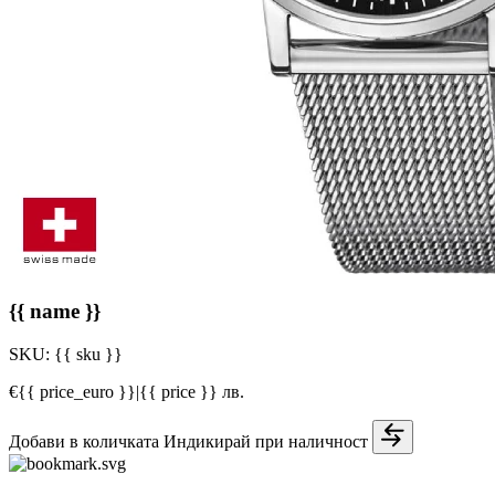
{{ name }}
SKU:
{{ sku }}
€{{ price_euro }}
|
{{ price }} лв.
Добави в количката
Индикирай при наличност