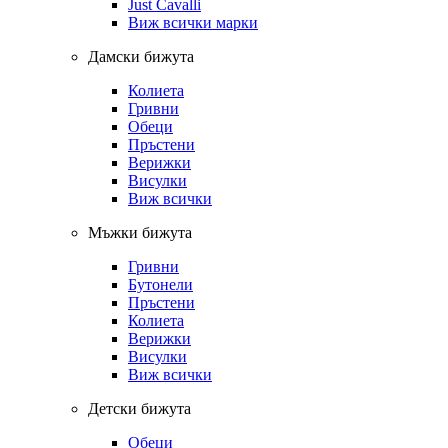
Just Cavalli
Виж всички марки
Дамски бижута
Колиета
Гривни
Обеци
Пръстени
Верижки
Висулки
Виж всички
Мъжки бижута
Гривни
Бутонели
Пръстени
Колиета
Верижки
Висулки
Виж всички
Детски бижута
Обеци