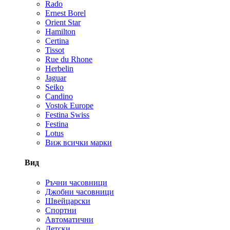
Rado
Ernest Borel
Orient Star
Hamilton
Certina
Tissot
Rue du Rhone
Herbelin
Jaguar
Seiko
Candino
Vostok Europe
Festina Swiss
Festina
Lotus
Виж всички марки
Вид
Ръчни часовници
Джобни часовници
Швейцарски
Спортни
Автоматични
Детски