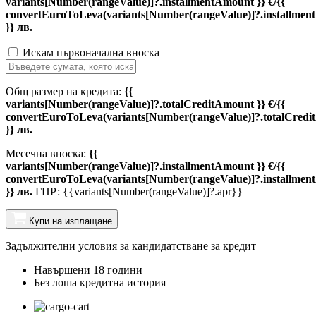
variants[Number(rangeValue)]?.installmentAmount }} €/{{
convertEuroToLeva(variants[Number(rangeValue)]?.installmen
}} лв.
Искам първоначална вноска
Общ размер на кредита:
{{
variants[Number(rangeValue)]?.totalCreditAmount }} €/{{
convertEuroToLeva(variants[Number(rangeValue)]?.totalCredi
}} лв.
Месечна вноска:
{{
variants[Number(rangeValue)]?.installmentAmount }} €/{{
convertEuroToLeva(variants[Number(rangeValue)]?.installmen
}} лв.
ГПР: {{variants[Number(rangeValue)]?.apr}}
Купи на изплащане
Задължителни условия за кандидатстване за кредит
Навършени 18 години
Без лоша кредитна история