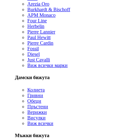
Arezia Oro
Burkhardt & Bischoff
APM Monaco
Four Line
Herbelin
Pierre Lannier
Paul Hewitt
Pierre Cardin
Fossil
Diesel
Just Cavalli
Виж всички марки
Дамски бижута
Колиета
Гривни
Обеци
Пръстени
Верижки
Висулки
Виж всички
Мъжки бижута