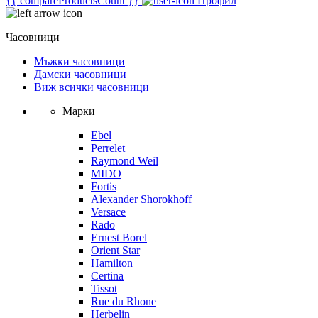
{{ compareProductsCount }}
Профил
Часовници
Мъжки часовници
Дамски часовници
Виж всички часовници
Марки
Ebel
Perrelet
Raymond Weil
MIDO
Fortis
Alexander Shorokhoff
Versace
Rado
Ernest Borel
Orient Star
Hamilton
Certina
Tissot
Rue du Rhone
Herbelin