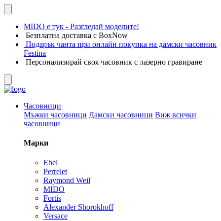
MIDO е тук - Разгледай моделите!
Безплатна доставка с BoxNow
Подарък чанта при онлайн покупка на дамски часовник
Festina
Персонализирай своя часовник с лазерно гравиране
Часовници
Мъжки часовници
Дамски часовници
Виж всички
часовници
Марки
Ebel
Perrelet
Raymond Weil
MIDO
Fortis
Alexander Shorokhoff
Versace