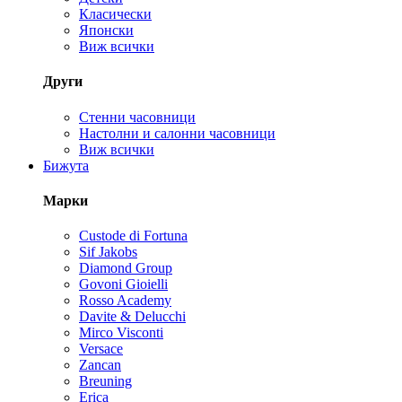
Класически
Японски
Виж всички
Други
Стенни часовници
Настолни и салонни часовници
Виж всички
Бижута
Марки
Custode di Fortuna
Sif Jakobs
Diamond Group
Govoni Gioielli
Rosso Academy
Davite & Delucchi
Mirco Visconti
Versace
Zancan
Breuning
Erica