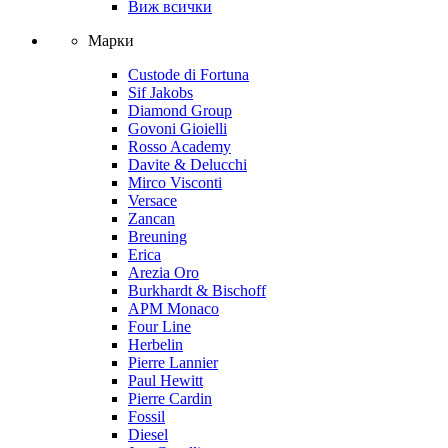
Виж всички
Марки
Custode di Fortuna
Sif Jakobs
Diamond Group
Govoni Gioielli
Rosso Academy
Davite & Delucchi
Mirco Visconti
Versace
Zancan
Breuning
Erica
Arezia Oro
Burkhardt & Bischoff
APM Monaco
Four Line
Herbelin
Pierre Lannier
Paul Hewitt
Pierre Cardin
Fossil
Diesel