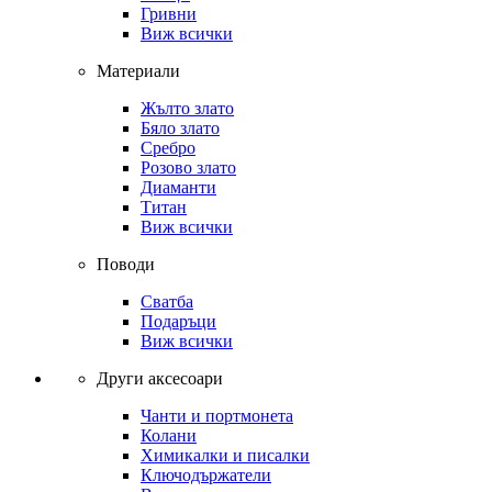
Гривни
Виж всички
Материали
Жълто злато
Бяло злато
Сребро
Розово злато
Диаманти
Титан
Виж всички
Поводи
Сватба
Подаръци
Виж всички
Други аксесоари
Чанти и портмонета
Колани
Химикалки и писалки
Ключодържатели