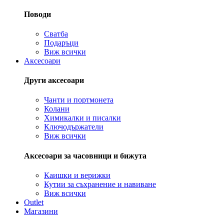
Поводи
Сватба
Подаръци
Виж всички
Аксесоари
Други аксесоари
Чанти и портмонета
Колани
Химикалки и писалки
Ключодържатели
Виж всички
Аксесоари за часовници и бижута
Каишки и верижки
Кутии за съхранение и навиване
Виж всички
Outlet
Магазини