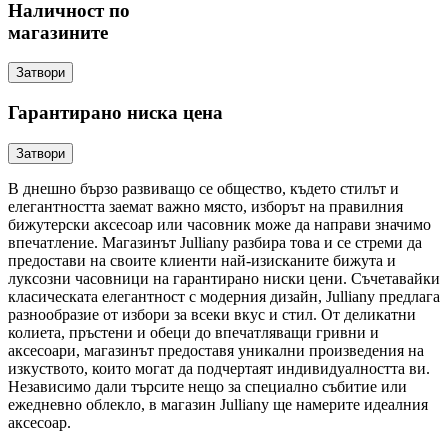
Наличност по
магазините
Затвори
Гарантирано ниска цена
Затвори
В днешно бързо развиващо се общество, където стилът и
елегантността заемат важно място, изборът на правилния
бижутерски аксесоар или часовник може да направи значимо
впечатление. Магазинът Julliany разбира това и се стреми да
предостави на своите клиенти най-изисканите бижута и
луксозни часовници на гарантирано ниски цени. Съчетавайки
класическата елегантност с модерния дизайн, Julliany предлага
разнообразие от избори за всеки вкус и стил. От деликатни
колиета, пръстени и обеци до впечатляващи гривни и
аксесоари, магазинът предоставя уникални произведения на
изкуството, които могат да подчертаят индивидуалността ви.
Независимо дали търсите нещо за специално събитие или
ежедневно облекло, в магазин Julliany ще намерите идеалния
аксесоар.