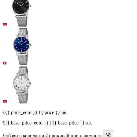
€{{ price_euro }}
|
{{ price }} лв.
€{{ base_price_euro }} | {{ base_price }} лв.
Добави в количката
Индикирай при наличност