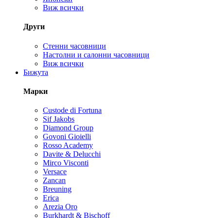
Виж всички
Други
Стенни часовници
Настолни и салонни часовници
Виж всички
Бижута
Марки
Custode di Fortuna
Sif Jakobs
Diamond Group
Govoni Gioielli
Rosso Academy
Davite & Delucchi
Mirco Visconti
Versace
Zancan
Breuning
Erica
Arezia Oro
Burkhardt & Bischoff