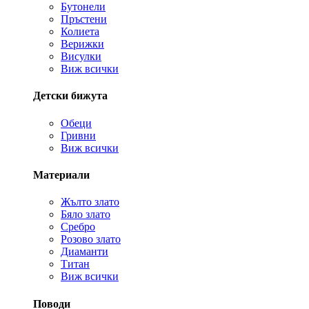
Бутонели
Пръстени
Колиета
Верижки
Висулки
Виж всички
Детски бижута
Обеци
Гривни
Виж всички
Материали
Жълто злато
Бяло злато
Сребро
Розово злато
Диаманти
Титан
Виж всички
Поводи