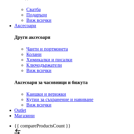
Сватба
Подаръци
Виж всички
Аксесоари
Други аксесоари
Чанти и портмонета
Колани
Химикалки и писалки
Ключодържатели
Виж всички
Аксесоари за часовници и бижута
Каишки и верижки
Кутии за съхранение и навиване
Виж всички
Outlet
Магазини
{{ compareProductsCount }}