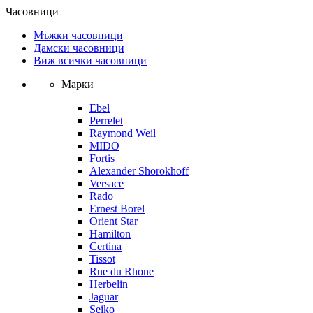
Часовници
Мъжки часовници
Дамски часовници
Виж всички часовници
Марки
Ebel
Perrelet
Raymond Weil
MIDO
Fortis
Alexander Shorokhoff
Versace
Rado
Ernest Borel
Orient Star
Hamilton
Certina
Tissot
Rue du Rhone
Herbelin
Jaguar
Seiko