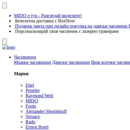
MIDO е тук - Разгледай моделите!
Безплатна доставка с BoxNow
Подарък чанта при онлайн покупка на дамски часовник F
Персонализирай своя часовник с лазерно гравиране
Часовници
Мъжки часовници
Дамски часовници
Виж всички часов
Марки
Ebel
Perrelet
Raymond Weil
MIDO
Fortis
Alexander Shorokhoff
Versace
Rado
Ernest Borel