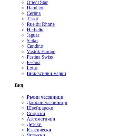
Orient Star
Hamilton
Certina
Tissot
Rue du Rhone
Herbelin
Jaguar
Seiko
Candino
Vostok Europe
Festina Swiss
Festina
Lotus
Виж всички марки
Вид
Ръчни часовници
Джобни часовници
Швейцарски
Спортни
Автоматични
Детски
Класически
Японски