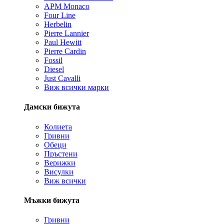
APM Monaco
Four Line
Herbelin
Pierre Lannier
Paul Hewitt
Pierre Cardin
Fossil
Diesel
Just Cavalli
Виж всички марки
Дамски бижута
Колиета
Гривни
Обеци
Пръстени
Верижки
Висулки
Виж всички
Мъжки бижута
Гривни