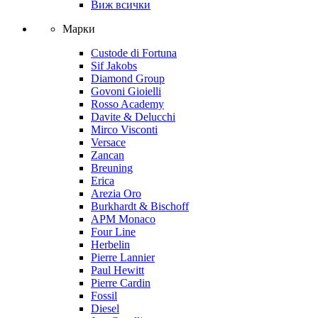
Виж всички
Марки
Custode di Fortuna
Sif Jakobs
Diamond Group
Govoni Gioielli
Rosso Academy
Davite & Delucchi
Mirco Visconti
Versace
Zancan
Breuning
Erica
Arezia Oro
Burkhardt & Bischoff
APM Monaco
Four Line
Herbelin
Pierre Lannier
Paul Hewitt
Pierre Cardin
Fossil
Diesel