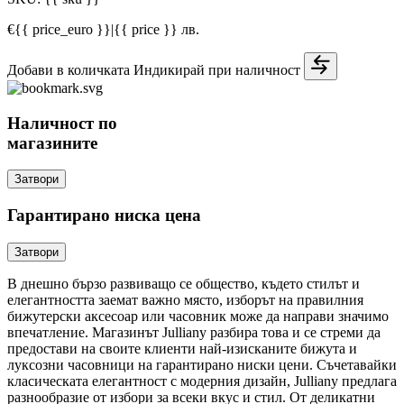
€{{ price_euro }}
|
{{ price }} лв.
Добави в количката
Индикирай при наличност
Наличност по
магазините
Затвори
Гарантирано ниска цена
Затвори
В днешно бързо развиващо се общество, където стилът и
елегантността заемат важно място, изборът на правилния
бижутерски аксесоар или часовник може да направи значимо
впечатление. Магазинът Julliany разбира това и се стреми да
предостави на своите клиенти най-изисканите бижута и
луксозни часовници на гарантирано ниски цени. Съчетавайки
класическата елегантност с модерния дизайн, Julliany предлага
разнообразие от избори за всеки вкус и стил. От деликатни