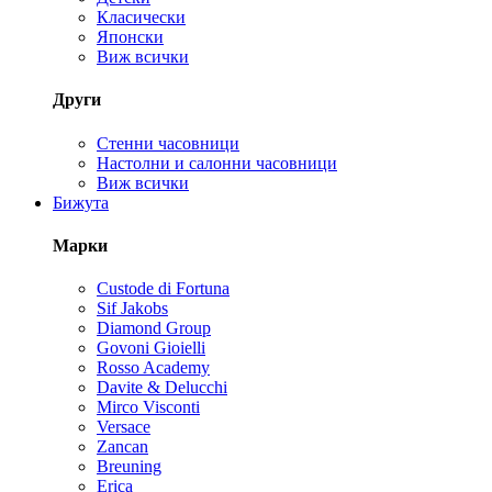
Класически
Японски
Виж всички
Други
Стенни часовници
Настолни и салонни часовници
Виж всички
Бижута
Марки
Custode di Fortuna
Sif Jakobs
Diamond Group
Govoni Gioielli
Rosso Academy
Davite & Delucchi
Mirco Visconti
Versace
Zancan
Breuning
Erica