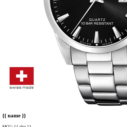
{{ name }}
SKU:
{{ sku }}