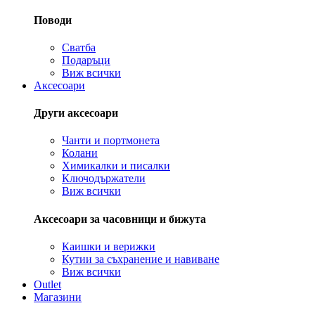
Поводи
Сватба
Подаръци
Виж всички
Аксесоари
Други аксесоари
Чанти и портмонета
Колани
Химикалки и писалки
Ключодържатели
Виж всички
Аксесоари за часовници и бижута
Каишки и верижки
Кутии за съхранение и навиване
Виж всички
Outlet
Магазини