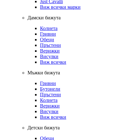
Just Cavalli
Виж всички марки
Дамски бижута
Колиета
Гривни
Обеци
Пръстени
Верижки
Висулки
Виж всички
Мъжки бижута
Гривни
Бутонели
Пръстени
Колиета
Верижки
Висулки
Виж всички
Детски бижута
Обеци