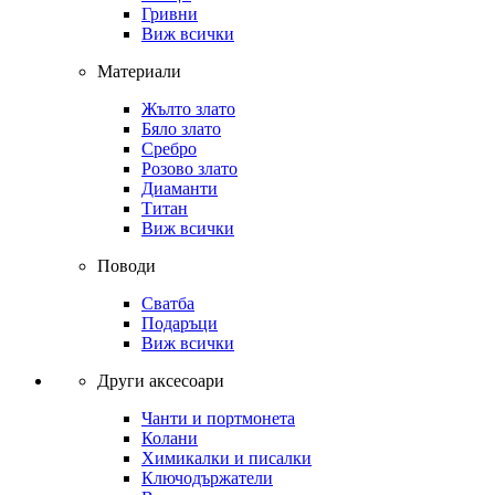
Гривни
Виж всички
Материали
Жълто злато
Бяло злато
Сребро
Розово злато
Диаманти
Титан
Виж всички
Поводи
Сватба
Подаръци
Виж всички
Други аксесоари
Чанти и портмонета
Колани
Химикалки и писалки
Ключодържатели