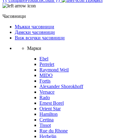
{{ compareProductsCount }}
Профил
Часовници
Мъжки часовници
Дамски часовници
Виж всички часовници
Марки
Ebel
Perrelet
Raymond Weil
MIDO
Fortis
Alexander Shorokhoff
Versace
Rado
Ernest Borel
Orient Star
Hamilton
Certina
Tissot
Rue du Rhone
Herbelin