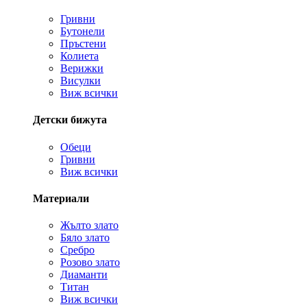
Гривни
Бутонели
Пръстени
Колиета
Верижки
Висулки
Виж всички
Детски бижута
Обеци
Гривни
Виж всички
Материали
Жълто злато
Бяло злато
Сребро
Розово злато
Диаманти
Титан
Виж всички