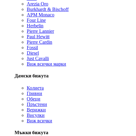
Arezia Oro
Burkhardt & Bischoff
APM Monaco
Four Line
Herbelin
Pierre Lannier
Paul Hewitt
Pierre Cardin
Fossil
Diesel
Just Cavalli
Виж всички марки
Дамски бижута
Колиета
Гривни
Обеци
Пръстени
Верижки
Висулки
Виж всички
Мъжки бижута