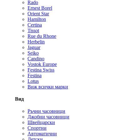
Rado
Ernest Borel
Orient Star
Hamilton
Certina
Tissot
Rue du Rhone
Herbelin
Jaguar
Seiko
Candino
Vostok Europe
Festina Swiss
Festina
Lotus
Виж всички марки
Вид
Ръчни часовници
Джобни часовници
Швейцарски
Спортни
Автоматични
Детски