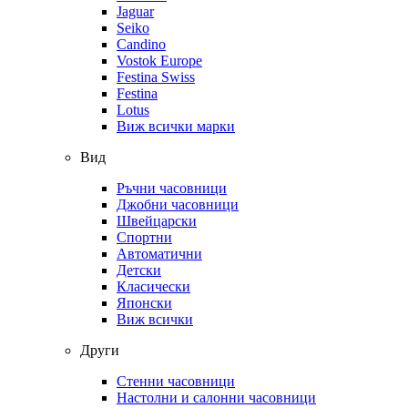
Jaguar
Seiko
Candino
Vostok Europe
Festina Swiss
Festina
Lotus
Виж всички марки
Вид
Ръчни часовници
Джобни часовници
Швейцарски
Спортни
Автоматични
Детски
Класически
Японски
Виж всички
Други
Стенни часовници
Настолни и салонни часовници