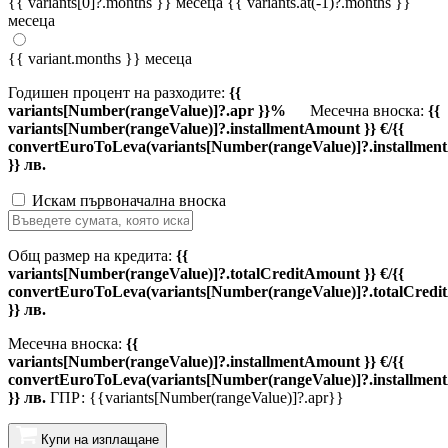
{{ variants[0]?.months }} месеца
{{ variants.at(-1)?.months }}
месеца
{{ variant.months }} месеца
Годишен процент на разходите:
{{
variants[Number(rangeValue)]?.apr }}%
Месечна вноска:
{{
variants[Number(rangeValue)]?.installmentAmount }} €/{{
convertEuroToLeva(variants[Number(rangeValue)]?.installmen
}} лв.
Искам първоначална вноска
Общ размер на кредита:
{{
variants[Number(rangeValue)]?.totalCreditAmount }} €/{{
convertEuroToLeva(variants[Number(rangeValue)]?.totalCredi
}} лв.
Месечна вноска:
{{
variants[Number(rangeValue)]?.installmentAmount }} €/{{
convertEuroToLeva(variants[Number(rangeValue)]?.installmen
}} лв.
ГПР: {{variants[Number(rangeValue)]?.apr}}
Купи на изплащане