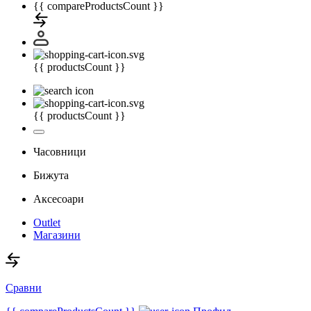
{{ compareProductsCount }}
{{ productsCount }}
{{ productsCount }}
Часовници
Бижута
Аксесоари
Outlet
Магазини
Сравни