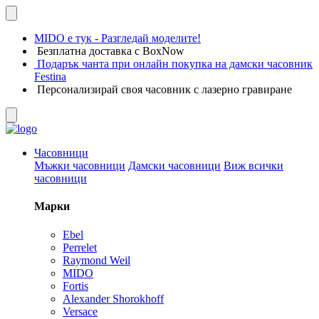
MIDO е тук - Разгледай моделите!
Безплатна доставка с BoxNow
Подарък чанта при онлайн покупка на дамски часовник
Festina
Персонализирай своя часовник с лазерно гравиране
Часовници
Мъжки часовници
Дамски часовници
Виж всички
часовници
Марки
Ebel
Perrelet
Raymond Weil
MIDO
Fortis
Alexander Shorokhoff
Versace