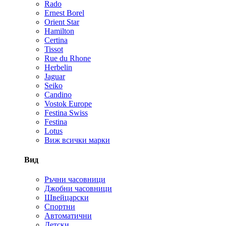
Rado
Ernest Borel
Orient Star
Hamilton
Certina
Tissot
Rue du Rhone
Herbelin
Jaguar
Seiko
Candino
Vostok Europe
Festina Swiss
Festina
Lotus
Виж всички марки
Вид
Ръчни часовници
Джобни часовници
Швейцарски
Спортни
Автоматични
Детски