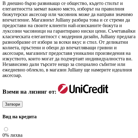
В днешно бързо развиващо се общество, където стилът и
елегантността заемат важно място, изборът на правилния
бижутерски аксесоар или часовник може да направи значимо
впечатление. Магазинът Julliany разбира това и се стреми да
предостави на своите клиенти най-изисканите бижута и
луксозни часовници на гарантирано ниски цени. Съчетавайки
класическата елегантност с модерния дизайн, Julliany предлага
разнообразие от избори за всеки вкус и стил. От деликатни
колиета, пръстени и обеци до впечатляващи гривни и
аксесоари, магазинът предоставя уникални произведения на
изкуството, които могат да подчертаят индивидуалността ви.
Независимо дали търсите нещо за специално събитие или
ежедневно облекло, в магазин Julliany ще намерите идеалния
аксесоар.
Вземи на лизинг от:
Затвори
Вид на кредита
0% лихва