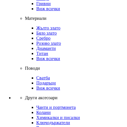
Гривни
Виж всички
Материали
Жълто злато
Бяло злато
Сребро
Розово злато
Диаманти
Титан
Виж всички
Поводи
Сватба
Подаръци
Виж всички
Други аксесоари
Чанти и портмонета
Колани
Химикалки и писалки
Ключодържатели