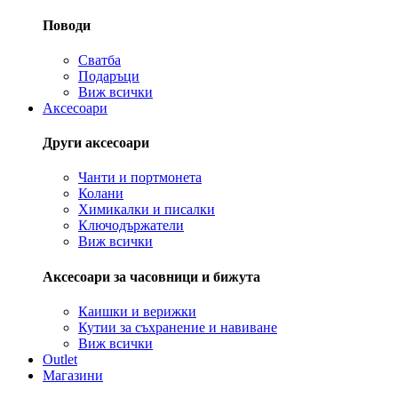
Поводи
Сватба
Подаръци
Виж всички
Аксесоари
Други аксесоари
Чанти и портмонета
Колани
Химикалки и писалки
Ключодържатели
Виж всички
Аксесоари за часовници и бижута
Каишки и верижки
Кутии за съхранение и навиване
Виж всички
Outlet
Магазини