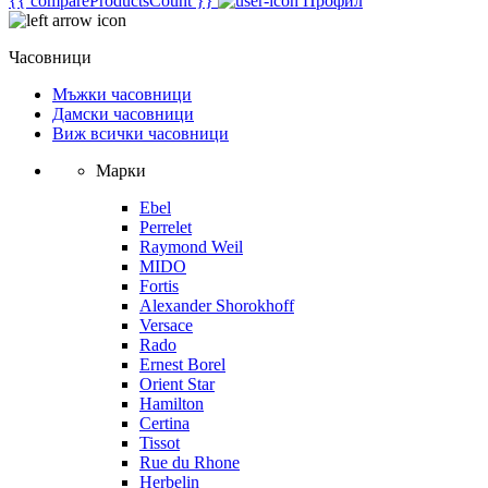
{{ compareProductsCount }}
Профил
Часовници
Мъжки часовници
Дамски часовници
Виж всички часовници
Марки
Ebel
Perrelet
Raymond Weil
MIDO
Fortis
Alexander Shorokhoff
Versace
Rado
Ernest Borel
Orient Star
Hamilton
Certina
Tissot
Rue du Rhone
Herbelin