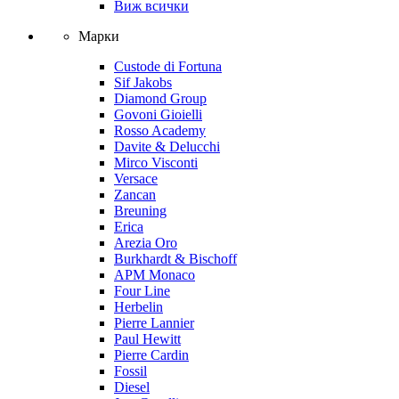
Виж всички
Марки
Custode di Fortuna
Sif Jakobs
Diamond Group
Govoni Gioielli
Rosso Academy
Davite & Delucchi
Mirco Visconti
Versace
Zancan
Breuning
Erica
Arezia Oro
Burkhardt & Bischoff
APM Monaco
Four Line
Herbelin
Pierre Lannier
Paul Hewitt
Pierre Cardin
Fossil
Diesel