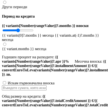
Други периоди
Период на кредита
{{ variants[Number(rangeValue)]?.months }} вноски
{{ variants[0]?.months }} месеца
{{ variants.at(-1)?.months }}
месеца
{{ variant.months }} месеца
Годишен процент на разходите:
{{
variants[Number(rangeValue)]?.apr }}%
Месечна вноска:
{{
variants[Number(rangeValue)]?.installmentAmount }} €/{{
convertEuroToLeva(variants[Number(rangeValue)]?.installmen
}} лв.
Искам първоначална вноска
Общ размер на кредита:
{{
variants[Number(rangeValue)]?.totalCreditAmount }} €/{{
convertEuroToLeva(variants[Number(rangeValue)]?.totalCredi