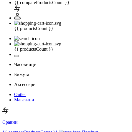
{{ compareProductsCount }}
{{ productsCount }}
{{ productsCount }}
Часовници
Бижута
Аксесоари
Outlet
Магазини
Сравни