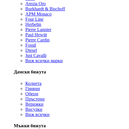
Arezia Oro
Burkhardt & Bischoff
APM Monaco
Four Line
Herbelin
Pierre Lannier
Paul Hewitt
Pierre Cardin
Fossil
Diesel
Just Cavalli
Виж всички марки
Дамски бижута
Колиета
Гривни
Обеци
Пръстени
Верижки
Висулки
Виж всички
Мъжки бижута