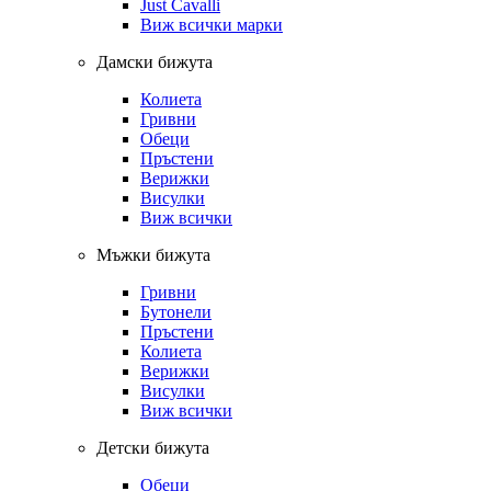
Just Cavalli
Виж всички марки
Дамски бижута
Колиета
Гривни
Обеци
Пръстени
Верижки
Висулки
Виж всички
Мъжки бижута
Гривни
Бутонели
Пръстени
Колиета
Верижки
Висулки
Виж всички
Детски бижута
Обеци