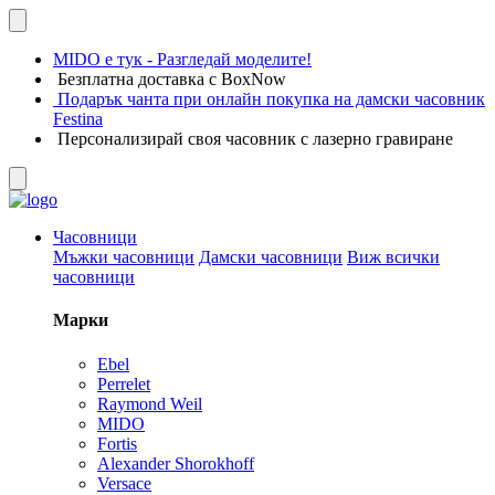
MIDO е тук - Разгледай моделите!
Безплатна доставка с BoxNow
Подарък чанта при онлайн покупка на дамски часовник
Festina
Персонализирай своя часовник с лазерно гравиране
Часовници
Мъжки часовници
Дамски часовници
Виж всички
часовници
Марки
Ebel
Perrelet
Raymond Weil
MIDO
Fortis
Alexander Shorokhoff
Versace