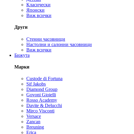
Класически
Японски
Виж всички
Други
Стенни часовници
Настолни и салонни часовници
Виж всички
Бижута
Марки
Custode di Fortuna
Sif Jakobs
Diamond Group
Govoni Gioielli
Rosso Academy
Davite & Delucchi
Mirco Visconti
Versace
Zancan
Breuning
Erica