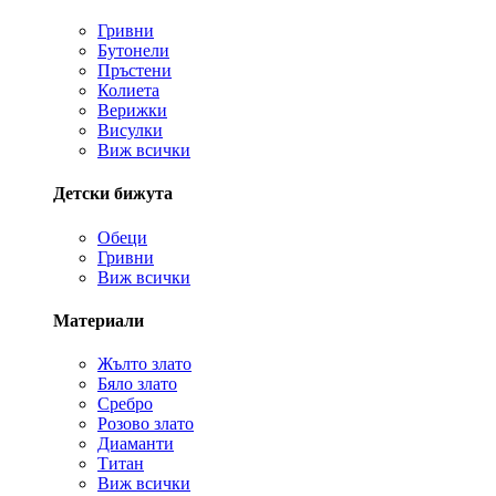
Гривни
Бутонели
Пръстени
Колиета
Верижки
Висулки
Виж всички
Детски бижута
Обеци
Гривни
Виж всички
Материали
Жълто злато
Бяло злато
Сребро
Розово злато
Диаманти
Титан
Виж всички