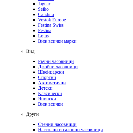
Jaguar
Seiko
Candino
Vostok Europe
Festina Swiss
Festina
Lotus
Виж всички марки
Вид
Ръчни часовници
Джобни часовници
Швейцарски
Спортни
Автоматични
Детски
Класически
Японски
Виж всички
Други
Стенни часовници
Настолни и салонни часовници