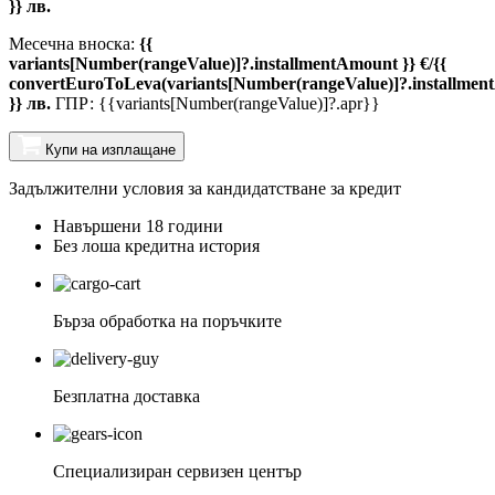
}} лв.
Месечна вноска:
{{
variants[Number(rangeValue)]?.installmentAmount }} €/{{
convertEuroToLeva(variants[Number(rangeValue)]?.installmen
}} лв.
ГПР: {{variants[Number(rangeValue)]?.apr}}
Купи на изплащане
Задължителни условия за кандидатстване за кредит
Навършени 18 години
Без лоша кредитна история
Бърза обработка на поръчките
Безплатна доставка
Специализиран сервизен център