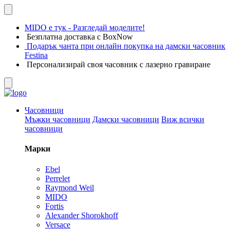
MIDO е тук - Разгледай моделите!
Безплатна доставка с BoxNow
Подарък чанта при онлайн покупка на дамски часовник
Festina
Персонализирай своя часовник с лазерно гравиране
Часовници
Мъжки часовници
Дамски часовници
Виж всички
часовници
Марки
Ebel
Perrelet
Raymond Weil
MIDO
Fortis
Alexander Shorokhoff
Versace