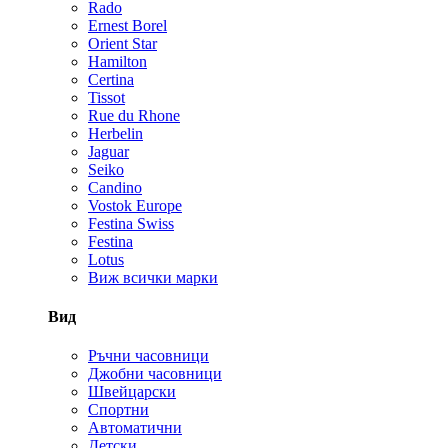
Rado
Ernest Borel
Orient Star
Hamilton
Certina
Tissot
Rue du Rhone
Herbelin
Jaguar
Seiko
Candino
Vostok Europe
Festina Swiss
Festina
Lotus
Виж всички марки
Вид
Ръчни часовници
Джобни часовници
Швейцарски
Спортни
Автоматични
Детски