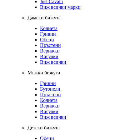
Just Cavalli
Виж всички марки
Дамски бижута
Колиета
Гривни
Обеци
Пръстени
Верижки
Висулки
Виж всички
Мъжки бижута
Гривни
Бутонели
Пръстени
Колиета
Верижки
Висулки
Виж всички
Детски бижута
Обеци