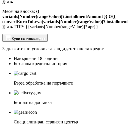
}} лв.
Месечна вноска:
{{
variants[Number(rangeValue)]?.installmentAmount }} €/{{
convertEuroToLeva(variants[Number(rangeValue)]?.installmen
}} лв.
ГПР: {{variants[Number(rangeValue)]?.apr}}
Купи на изплащане
Задължителни условия за кандидатстване за кредит
Навършени 18 години
Без лоша кредитна история
Бърза обработка на поръчките
Безплатна доставка
Специализиран сервизен център