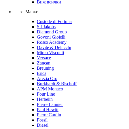
Виж всички
Марки
Custode di Fortuna
Sif Jakobs
Diamond Group
Govoni Gioielli
Rosso Academy
Davite & Delucchi
Mirco Visconti
Versace
Zancan
Breuning
Erica
Arezia Oro
Burkhardt & Bischoff
APM Monaco
Four Line
Herbelin
Pierre Lannier
Paul Hewitt
Pierre Cardin
Fossil
Diesel