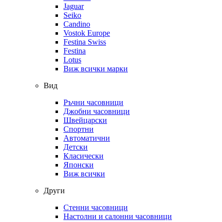
Jaguar
Seiko
Candino
Vostok Europe
Festina Swiss
Festina
Lotus
Виж всички марки
Вид
Ръчни часовници
Джобни часовници
Швейцарски
Спортни
Автоматични
Детски
Класически
Японски
Виж всички
Други
Стенни часовници
Настолни и салонни часовници