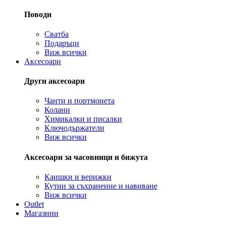
Поводи
Сватба
Подаръци
Виж всички
Аксесоари
Други аксесоари
Чанти и портмонета
Колани
Химикалки и писалки
Ключодържатели
Виж всички
Аксесоари за часовници и бижута
Каишки и верижки
Кутии за съхранение и навиване
Виж всички
Outlet
Магазини