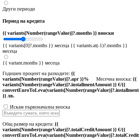
Други периоди
Период на кредита
{{ variants[Number(rangeValue)]?.months }} вноски
{{ variants[0]?.months }} месеца
{{ variants.at(-1)?.months }}
месеца
{{ variant.months }} месеца
Годишен процент на разходите:
{{
variants[Number(rangeValue)]?.apr }}%
Месечна вноска:
{{
variants[Number(rangeValue)]?.installmentAmount }} €/{{
convertEuroToLeva(variants[Number(rangeValue)]?.installmen
}} лв.
Искам първоначална вноска
Общ размер на кредита:
{{
variants[Number(rangeValue)]?.totalCreditAmount }} €/{{
convertEuroToLeva(variants[Number(rangeValue)]?.totalCredi