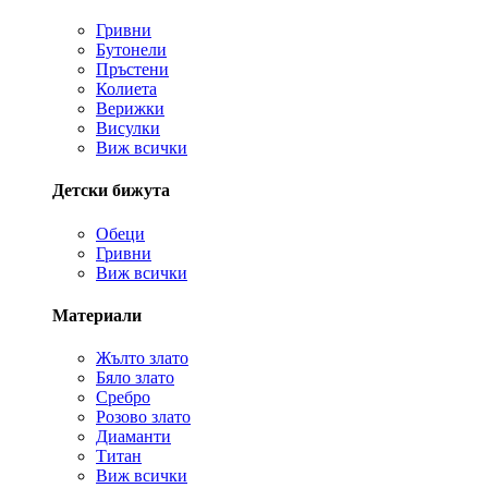
Гривни
Бутонели
Пръстени
Колиета
Верижки
Висулки
Виж всички
Детски бижута
Обеци
Гривни
Виж всички
Материали
Жълто злато
Бяло злато
Сребро
Розово злато
Диаманти
Титан
Виж всички