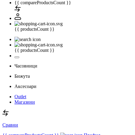
{{ compareProductsCount }}
{{ productsCount }}
{{ productsCount }}
Часовници
Бижута
Аксесоари
Outlet
Магазини
Сравни