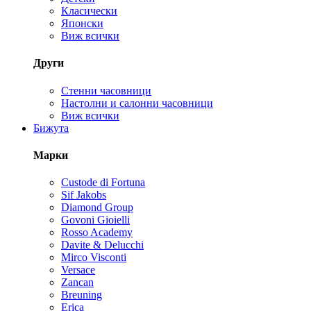
Класически
Японски
Виж всички
Други
Стенни часовници
Настолни и салонни часовници
Виж всички
Бижута
Марки
Custode di Fortuna
Sif Jakobs
Diamond Group
Govoni Gioielli
Rosso Academy
Davite & Delucchi
Mirco Visconti
Versace
Zancan
Breuning
Erica