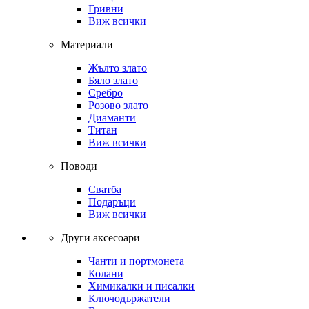
Гривни
Виж всички
Материали
Жълто злато
Бяло злато
Сребро
Розово злато
Диаманти
Титан
Виж всички
Поводи
Сватба
Подаръци
Виж всички
Други аксесоари
Чанти и портмонета
Колани
Химикалки и писалки
Ключодържатели