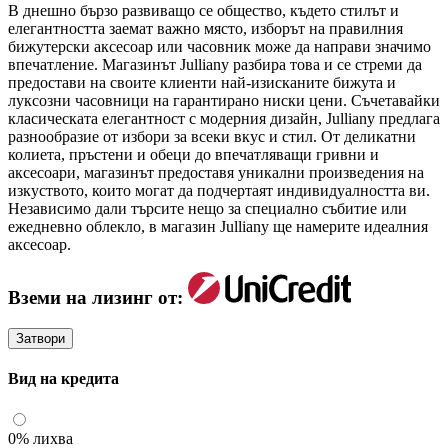
В днешно бързо развиващо се общество, където стилът и
елегантността заемат важно място, изборът на правилния
бижутерски аксесоар или часовник може да направи значимо
впечатление. Магазинът Julliany разбира това и се стреми да
предостави на своите клиенти най-изисканите бижута и
луксозни часовници на гарантирано ниски цени. Съчетавайки
класическата елегантност с модерния дизайн, Julliany предлага
разнообразие от избори за всеки вкус и стил. От деликатни
колиета, пръстени и обеци до впечатляващи гривни и
аксесоари, магазинът предоставя уникални произведения на
изкуството, които могат да подчертаят индивидуалността ви.
Независимо дали търсите нещо за специално събитие или
ежедневно облекло, в магазин Julliany ще намерите идеалния
аксесоар.
Вземи на лизинг от:
Затвори
Вид на кредита
0% лихва