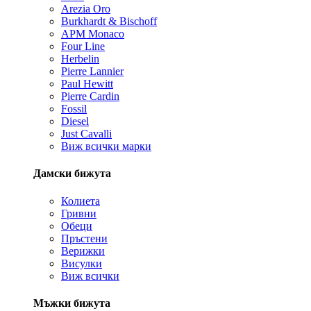
Arezia Oro
Burkhardt & Bischoff
APM Monaco
Four Line
Herbelin
Pierre Lannier
Paul Hewitt
Pierre Cardin
Fossil
Diesel
Just Cavalli
Виж всички марки
Дамски бижута
Колиета
Гривни
Обеци
Пръстени
Верижки
Висулки
Виж всички
Мъжки бижута