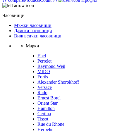
{{ compareProductsCount }}
Профил
Часовници
Мъжки часовници
Дамски часовници
Виж всички часовници
Марки
Ebel
Perrelet
Raymond Weil
MIDO
Fortis
Alexander Shorokhoff
Versace
Rado
Ernest Borel
Orient Star
Hamilton
Certina
Tissot
Rue du Rhone
Herbelin