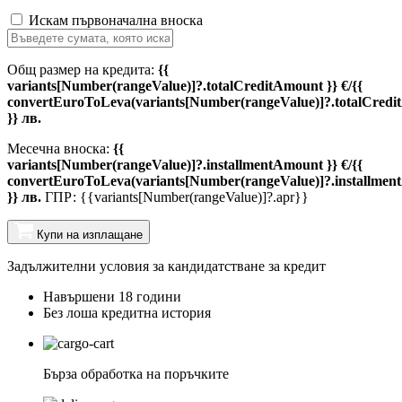
Искам първоначална вноска
Общ размер на кредита:
{{
variants[Number(rangeValue)]?.totalCreditAmount }} €/{{
convertEuroToLeva(variants[Number(rangeValue)]?.totalCredi
}} лв.
Месечна вноска:
{{
variants[Number(rangeValue)]?.installmentAmount }} €/{{
convertEuroToLeva(variants[Number(rangeValue)]?.installmen
}} лв.
ГПР: {{variants[Number(rangeValue)]?.apr}}
Купи на изплащане
Задължителни условия за кандидатстване за кредит
Навършени 18 години
Без лоша кредитна история
Бърза обработка на поръчките