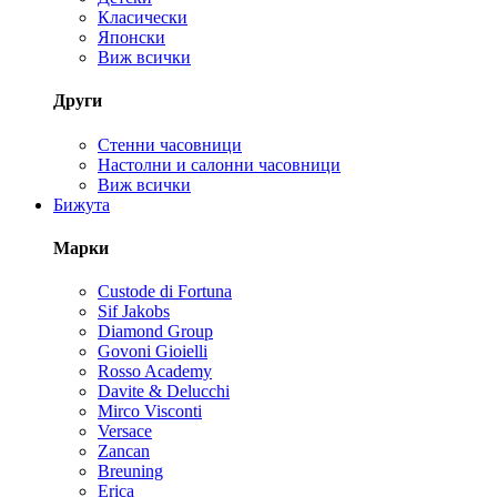
Класически
Японски
Виж всички
Други
Стенни часовници
Настолни и салонни часовници
Виж всички
Бижута
Марки
Custode di Fortuna
Sif Jakobs
Diamond Group
Govoni Gioielli
Rosso Academy
Davite & Delucchi
Mirco Visconti
Versace
Zancan
Breuning
Erica