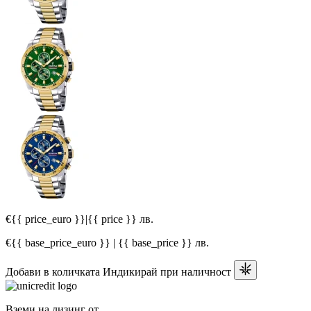
€{{ price_euro }}
|
{{ price }} лв.
€{{ base_price_euro }} | {{ base_price }} лв.
Добави в количката
Индикирай при наличност
Вземи на лизинг от