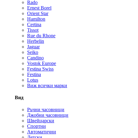
Rado
Ernest Borel
Orient Star
Hamilton
Certina
Tissot
Rue du Rhone
Herbelin
Jaguar
Seiko
Candino
Vostok Europe
Festina Swiss
Festina
Lotus
Виж всички марки
Вид
Ръчни часовници
Джобни часовници
Швейцарски
Спортни
Автоматични
Детски