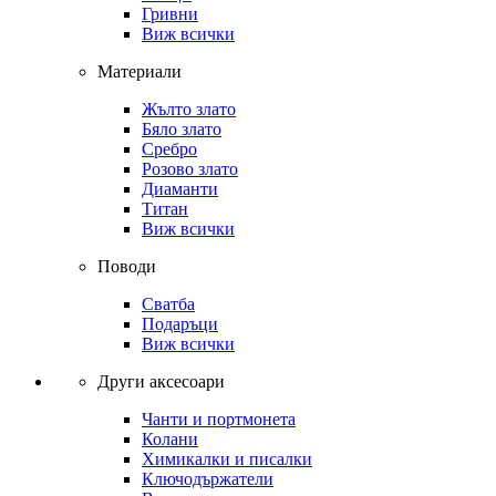
Гривни
Виж всички
Материали
Жълто злато
Бяло злато
Сребро
Розово злато
Диаманти
Титан
Виж всички
Поводи
Сватба
Подаръци
Виж всички
Други аксесоари
Чанти и портмонета
Колани
Химикалки и писалки
Ключодържатели