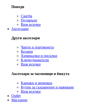
Поводи
Сватба
Подаръци
Виж всички
Аксесоари
Други аксесоари
Чанти и портмонета
Колани
Химикалки и писалки
Ключодържатели
Виж всички
Аксесоари за часовници и бижута
Каишки и верижки
Кутии за съхранение и навиване
Виж всички
Outlet
Магазини