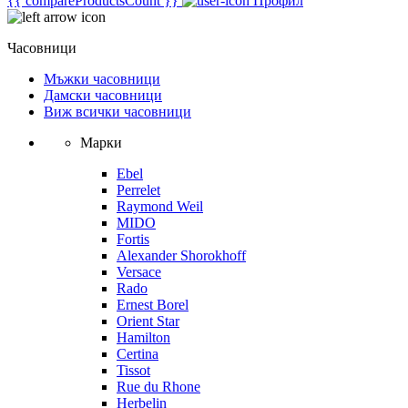
{{ compareProductsCount }}
Профил
Часовници
Мъжки часовници
Дамски часовници
Виж всички часовници
Марки
Ebel
Perrelet
Raymond Weil
MIDO
Fortis
Alexander Shorokhoff
Versace
Rado
Ernest Borel
Orient Star
Hamilton
Certina
Tissot
Rue du Rhone
Herbelin