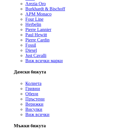
Arezia Oro
Burkhardt & Bischoff
APM Monaco
Four Line
Herbelin
Pierre Lannier
Paul Hewitt
Pierre Cardin
Fossil
Diesel
Just Cavalli
Виж всички марки
Дамски бижута
Колиета
Гривни
Обеци
Пръстени
Верижки
Висулки
Виж всички
Мъжки бижута