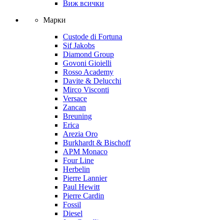
Виж всички
Марки
Custode di Fortuna
Sif Jakobs
Diamond Group
Govoni Gioielli
Rosso Academy
Davite & Delucchi
Mirco Visconti
Versace
Zancan
Breuning
Erica
Arezia Oro
Burkhardt & Bischoff
APM Monaco
Four Line
Herbelin
Pierre Lannier
Paul Hewitt
Pierre Cardin
Fossil
Diesel