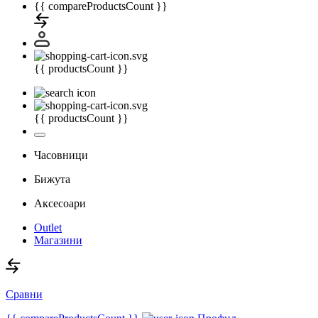
{{ compareProductsCount }}
{{ productsCount }}
{{ productsCount }}
Часовници
Бижута
Аксесоари
Outlet
Магазини
Сравни