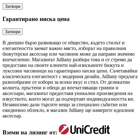
Затвори
Гарантирано ниска цена
Затвори
В днешно бързо развиващо се общество, където стилът и
елегантността заемат важно място, изборът на правилния
бижутерски аксесоар или часовник може да направи значимо
впечатление. Магазинът Julliany разбира това и се стреми да
предостави на своите клиенти най-изисканите бижута и
луксозни часовници на гарантирано ниски цени. Съчетавайки
класическата елегантност с модерния дизайн, Julliany предлага
разнообразие от избори за всеки вкус и стил. От деликатни
колиета, пръстени и обеци до впечатляващи гривни и
аксесоари, магазинът предоставя уникални произведения на
изкуството, които могат да подчертаят индивидуалността ви.
Независимо дали търсите нещо за специално събитие или
ежедневно облекло, в магазин Julliany ще намерите идеалния
аксесоар.
Вземи на лизинг от: