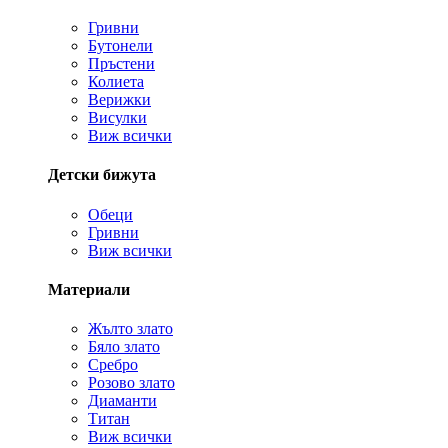
Гривни
Бутонели
Пръстени
Колиета
Верижки
Висулки
Виж всички
Детски бижута
Обеци
Гривни
Виж всички
Материали
Жълто злато
Бяло злато
Сребро
Розово злато
Диаманти
Титан
Виж всички