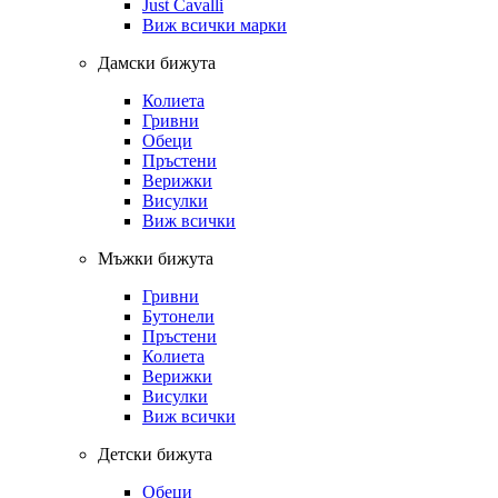
Just Cavalli
Виж всички марки
Дамски бижута
Колиета
Гривни
Обеци
Пръстени
Верижки
Висулки
Виж всички
Мъжки бижута
Гривни
Бутонели
Пръстени
Колиета
Верижки
Висулки
Виж всички
Детски бижута
Обеци