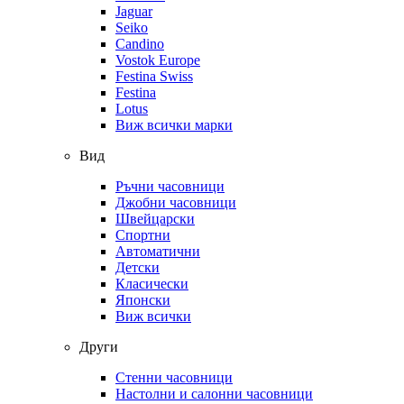
Jaguar
Seiko
Candino
Vostok Europe
Festina Swiss
Festina
Lotus
Виж всички марки
Вид
Ръчни часовници
Джобни часовници
Швейцарски
Спортни
Автоматични
Детски
Класически
Японски
Виж всички
Други
Стенни часовници
Настолни и салонни часовници