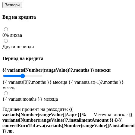
Затвори
Вид на кредита
0% лихва
Други периоди
Период на кредита
{{ variants[Number(rangeValue)]?.months }} вноски
{{ variants[0]?.months }} месеца
{{ variants.at(-1)?.months }}
месеца
{{ variant.months }} месеца
Годишен процент на разходите:
{{
variants[Number(rangeValue)]?.apr }}%
Месечна вноска:
{{
variants[Number(rangeValue)]?.installmentAmount }} €/{{
convertEuroToLeva(variants[Number(rangeValue)]?.installmen
}} лв.