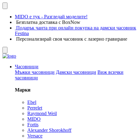
MIDO е тук - Разгледай моделите!
Безплатна доставка с BoxNow
Подарък чанта при онлайн покупка на дамски часовник
Festina
Персонализирай своя часовник с лазерно гравиране
Часовници
Мъжки часовници
Дамски часовници
Виж всички
часовници
Марки
Ebel
Perrelet
Raymond Weil
MIDO
Fortis
Alexander Shorokhoff
Versace