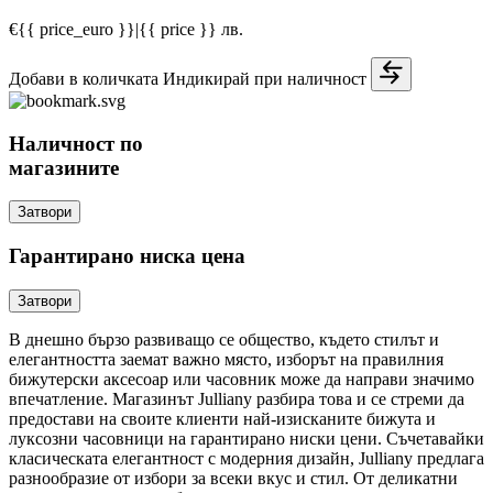
€{{ price_euro }}
|
{{ price }} лв.
Добави в количката
Индикирай при наличност
Наличност по
магазините
Затвори
Гарантирано ниска цена
Затвори
В днешно бързо развиващо се общество, където стилът и
елегантността заемат важно място, изборът на правилния
бижутерски аксесоар или часовник може да направи значимо
впечатление. Магазинът Julliany разбира това и се стреми да
предостави на своите клиенти най-изисканите бижута и
луксозни часовници на гарантирано ниски цени. Съчетавайки
класическата елегантност с модерния дизайн, Julliany предлага
разнообразие от избори за всеки вкус и стил. От деликатни