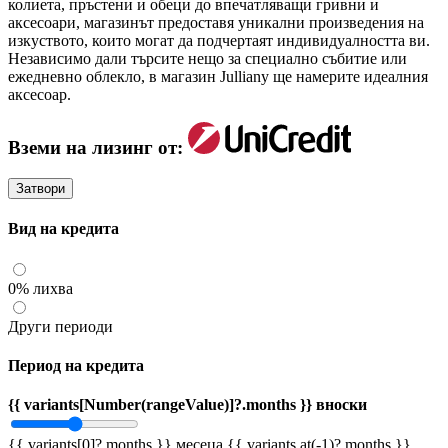
колиета, пръстени и обеци до впечатляващи гривни и
аксесоари, магазинът предоставя уникални произведения на
изкуството, които могат да подчертаят индивидуалността ви.
Независимо дали търсите нещо за специално събитие или
ежедневно облекло, в магазин Julliany ще намерите идеалния
аксесоар.
Вземи на лизинг от:
Затвори
Вид на кредита
0% лихва
Други периоди
Период на кредита
{{ variants[Number(rangeValue)]?.months }} вноски
{{ variants[0]?.months }} месеца
{{ variants.at(-1)?.months }}