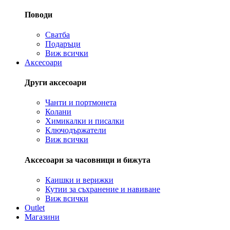
Поводи
Сватба
Подаръци
Виж всички
Аксесоари
Други аксесоари
Чанти и портмонета
Колани
Химикалки и писалки
Ключодържатели
Виж всички
Аксесоари за часовници и бижута
Каишки и верижки
Кутии за съхранение и навиване
Виж всички
Outlet
Магазини