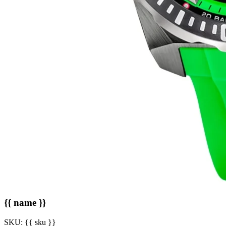
{{ name }}
SKU:
{{ sku }}