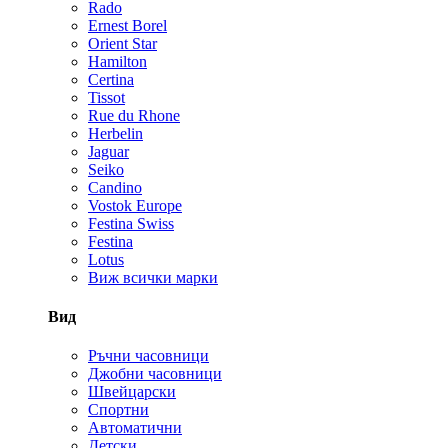
Rado
Ernest Borel
Orient Star
Hamilton
Certina
Tissot
Rue du Rhone
Herbelin
Jaguar
Seiko
Candino
Vostok Europe
Festina Swiss
Festina
Lotus
Виж всички марки
Вид
Ръчни часовници
Джобни часовници
Швейцарски
Спортни
Автоматични
Детски