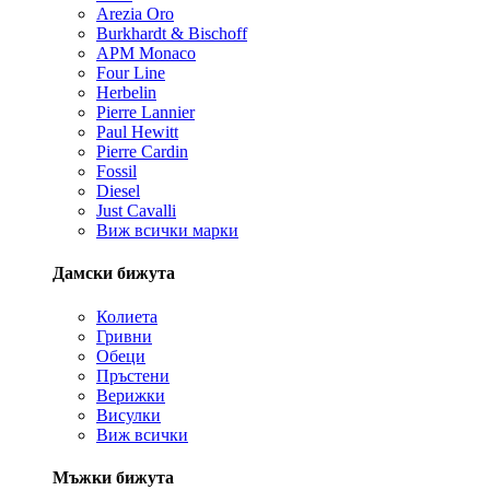
Arezia Oro
Burkhardt & Bischoff
APM Monaco
Four Line
Herbelin
Pierre Lannier
Paul Hewitt
Pierre Cardin
Fossil
Diesel
Just Cavalli
Виж всички марки
Дамски бижута
Колиета
Гривни
Обеци
Пръстени
Верижки
Висулки
Виж всички
Мъжки бижута