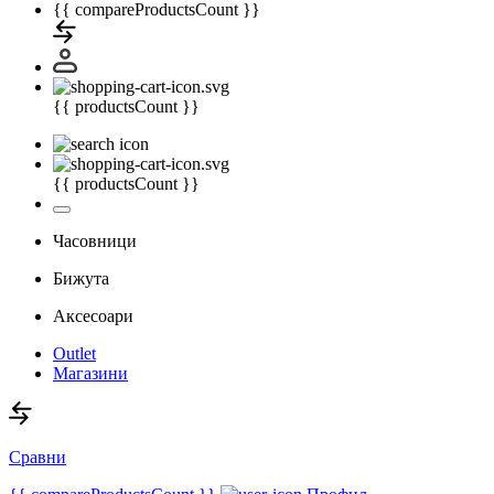
{{ compareProductsCount }}
{{ productsCount }}
{{ productsCount }}
Часовници
Бижута
Аксесоари
Outlet
Магазини
Сравни