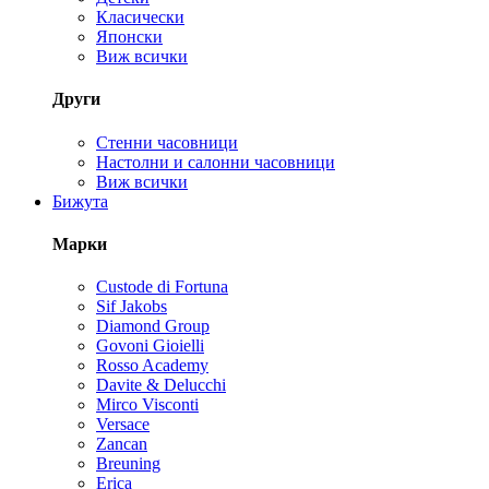
Класически
Японски
Виж всички
Други
Стенни часовници
Настолни и салонни часовници
Виж всички
Бижута
Марки
Custode di Fortuna
Sif Jakobs
Diamond Group
Govoni Gioielli
Rosso Academy
Davite & Delucchi
Mirco Visconti
Versace
Zancan
Breuning
Erica