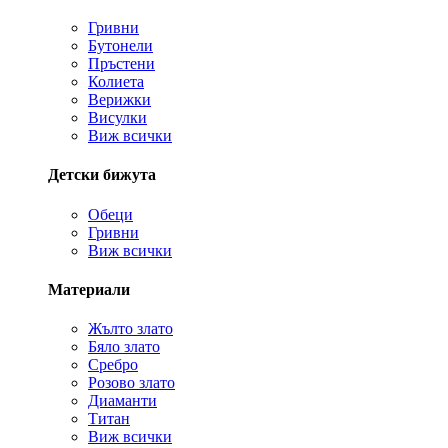
Гривни
Бутонели
Пръстени
Колиета
Верижки
Висулки
Виж всички
Детски бижута
Обеци
Гривни
Виж всички
Материали
Жълто злато
Бяло злато
Сребро
Розово злато
Диаманти
Титан
Виж всички