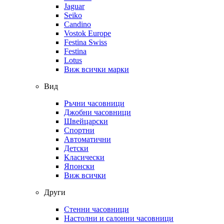
Jaguar
Seiko
Candino
Vostok Europe
Festina Swiss
Festina
Lotus
Виж всички марки
Вид
Ръчни часовници
Джобни часовници
Швейцарски
Спортни
Автоматични
Детски
Класически
Японски
Виж всички
Други
Стенни часовници
Настолни и салонни часовници