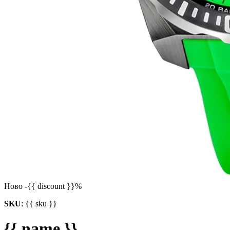
Ново
-{{ discount }}%
SKU
:
{{ sku }}
{{ name }}