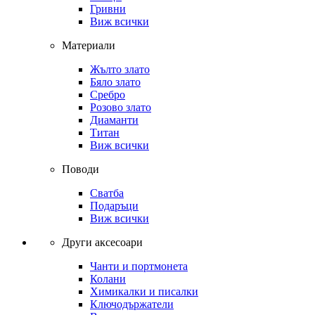
Гривни
Виж всички
Материали
Жълто злато
Бяло злато
Сребро
Розово злато
Диаманти
Титан
Виж всички
Поводи
Сватба
Подаръци
Виж всички
Други аксесоари
Чанти и портмонета
Колани
Химикалки и писалки
Ключодържатели