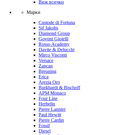
Виж всички
Марки
Custode di Fortuna
Sif Jakobs
Diamond Group
Govoni Gioielli
Rosso Academy
Davite & Delucchi
Mirco Visconti
Versace
Zancan
Breuning
Erica
Arezia Oro
Burkhardt & Bischoff
APM Monaco
Four Line
Herbelin
Pierre Lannier
Paul Hewitt
Pierre Cardin
Fossil
Diesel