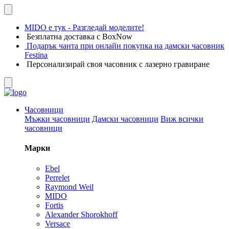
MIDO е тук - Разгледай моделите!
Безплатна доставка с BoxNow
Подарък чанта при онлайн покупка на дамски часовник
Festina
Персонализирай своя часовник с лазерно гравиране
Часовници
Мъжки часовници
Дамски часовници
Виж всички
часовници
Марки
Ebel
Perrelet
Raymond Weil
MIDO
Fortis
Alexander Shorokhoff
Versace