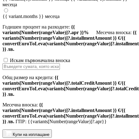
месеца
{{ variant.months }} месеца
Годишен процент на разходите:
{{
variants[Number(rangeValue)]?.apr }}%
Месечна вноска:
{{
variants[Number(rangeValue)]?.installmentAmount }} €/{{
convertEuroToLeva(variants[Number(rangeValue)]?.installmen
}} лв.
Искам първоначална вноска
Общ размер на кредита:
{{
variants[Number(rangeValue)]?.totalCreditAmount }} €/{{
convertEuroToLeva(variants[Number(rangeValue)]?.totalCredi
}} лв.
Месечна вноска:
{{
variants[Number(rangeValue)]?.installmentAmount }} €/{{
convertEuroToLeva(variants[Number(rangeValue)]?.installmen
}} лв.
ГПР: {{variants[Number(rangeValue)]?.apr}}
Купи на изплащане