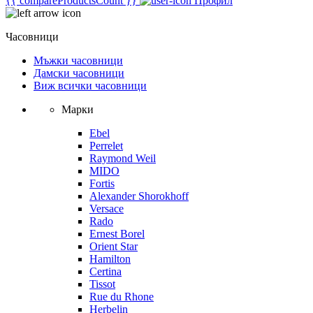
{{ compareProductsCount }}
Профил
Часовници
Мъжки часовници
Дамски часовници
Виж всички часовници
Марки
Ebel
Perrelet
Raymond Weil
MIDO
Fortis
Alexander Shorokhoff
Versace
Rado
Ernest Borel
Orient Star
Hamilton
Certina
Tissot
Rue du Rhone
Herbelin