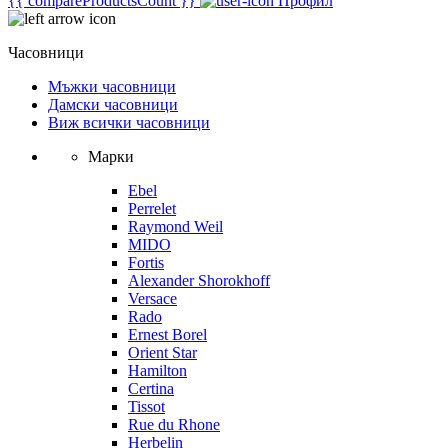
{{ compareProductsCount }}
Профил
Часовници
Мъжки часовници
Дамски часовници
Виж всички часовници
Марки
Ebel
Perrelet
Raymond Weil
MIDO
Fortis
Alexander Shorokhoff
Versace
Rado
Ernest Borel
Orient Star
Hamilton
Certina
Tissot
Rue du Rhone
Herbelin