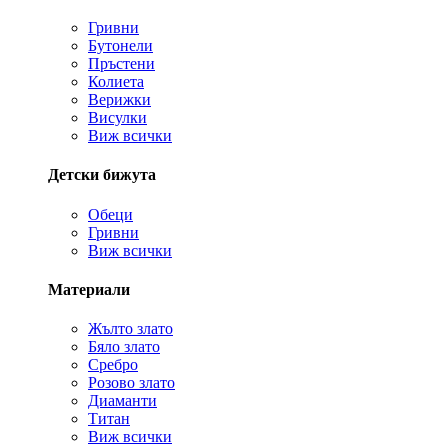
Гривни
Бутонели
Пръстени
Колиета
Верижки
Висулки
Виж всички
Детски бижута
Обеци
Гривни
Виж всички
Материали
Жълто злато
Бяло злато
Сребро
Розово злато
Диаманти
Титан
Виж всички