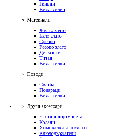
Гривни
Виж всички
Материали
Жълто злато
Бяло злато
Сребро
Розово злато
Диаманти
Титан
Виж всички
Поводи
Сватба
Подаръци
Виж всички
Други аксесоари
Чанти и портмонета
Колани
Химикалки и писалки
Ключодържатели