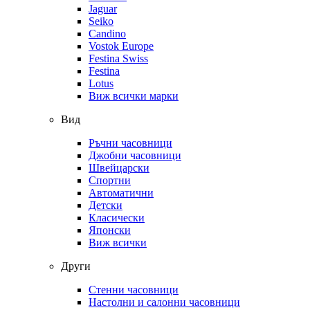
Jaguar
Seiko
Candino
Vostok Europe
Festina Swiss
Festina
Lotus
Виж всички марки
Вид
Ръчни часовници
Джобни часовници
Швейцарски
Спортни
Автоматични
Детски
Класически
Японски
Виж всички
Други
Стенни часовници
Настолни и салонни часовници