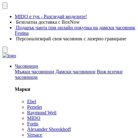
MIDO е тук - Разгледай моделите!
Безплатна доставка с BoxNow
Подарък чанта при онлайн покупка на дамски часовник
Festina
Персонализирай своя часовник с лазерно гравиране
Часовници
Мъжки часовници
Дамски часовници
Виж всички
часовници
Марки
Ebel
Perrelet
Raymond Weil
MIDO
Fortis
Alexander Shorokhoff
Versace