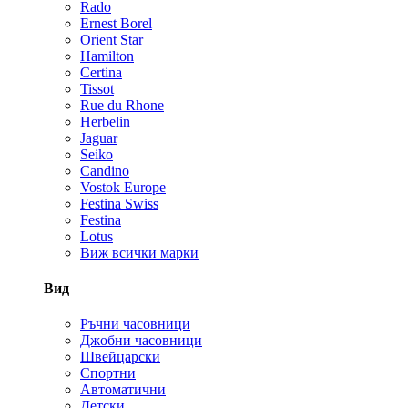
Rado
Ernest Borel
Orient Star
Hamilton
Certina
Tissot
Rue du Rhone
Herbelin
Jaguar
Seiko
Candino
Vostok Europe
Festina Swiss
Festina
Lotus
Виж всички марки
Вид
Ръчни часовници
Джобни часовници
Швейцарски
Спортни
Автоматични
Детски