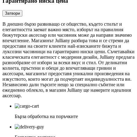
Гарантирано ниска цена
Затвори
В днешно бързо развиващо се общество, където стилът и
елегантността заемат важно място, изборът на правилния
бижутерски аксесоар или часовник може да направи значимо
впечатление. Магазинът Julliany разбира това и се стреми да
предостави на своите клиенти най-изисканите бижута и
луксозни часовници на гарантирано ниски цени. Съчетавайки
класическата елегантност с модерния дизайн, Julliany предлага
разнообразие от избори за всеки вкус и стил. От деликатни
колиета, пръстени и обеци до впечатляващи гривни и
аксесоари, магазинът предоставя уникални произведения на
изкуството, които могат да подчертаят индивидуалността ви.
Независимо дали търсите нещо за специално събитие или
ежедневно облекло, в магазин Julliany ще намерите идеалния
аксесоар.
Бърза обработка на поръчките