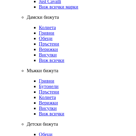
Just Cavalli
Виж всички марки
Дамски бижута
Колиета
Гривни
Обеци
Пръстени
Верижки
Висулки
Виж всички
Мъжки бижута
Гривни
Бутонели
Пръстени
Колиета
Верижки
Висулки
Виж всички
Детски бижута
Обеци