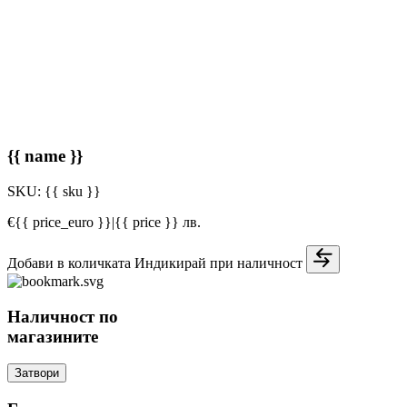
{{ name }}
SKU:
{{ sku }}
€{{ price_euro }}
|
{{ price }} лв.
Добави в количката
Индикирай при наличност
Наличност по
магазините
Затвори