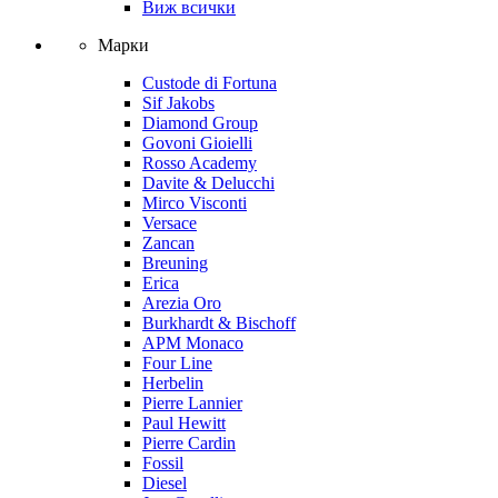
Виж всички
Марки
Custode di Fortuna
Sif Jakobs
Diamond Group
Govoni Gioielli
Rosso Academy
Davite & Delucchi
Mirco Visconti
Versace
Zancan
Breuning
Erica
Arezia Oro
Burkhardt & Bischoff
APM Monaco
Four Line
Herbelin
Pierre Lannier
Paul Hewitt
Pierre Cardin
Fossil
Diesel