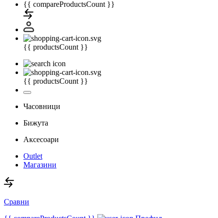
{{ compareProductsCount }}
{{ productsCount }}
{{ productsCount }}
Часовници
Бижута
Аксесоари
Outlet
Магазини
Сравни