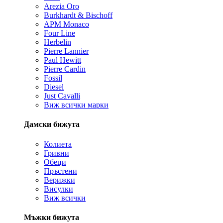
Arezia Oro
Burkhardt & Bischoff
APM Monaco
Four Line
Herbelin
Pierre Lannier
Paul Hewitt
Pierre Cardin
Fossil
Diesel
Just Cavalli
Виж всички марки
Дамски бижута
Колиета
Гривни
Обеци
Пръстени
Верижки
Висулки
Виж всички
Мъжки бижута