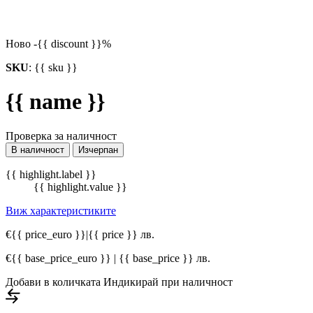
Ново
-{{ discount }}%
SKU
:
{{ sku }}
{{ name }}
Проверка за наличност
В наличност
Изчерпан
{{ highlight.label }}
{{ highlight.value }}
Виж характеристиките
€{{ price_euro }}
|
{{ price }} лв.
€{{ base_price_euro }} | {{ base_price }} лв.
Добави в количката
Индикирай при наличност