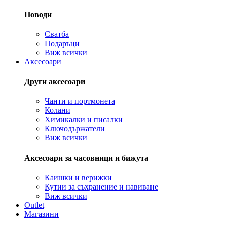
Поводи
Сватба
Подаръци
Виж всички
Аксесоари
Други аксесоари
Чанти и портмонета
Колани
Химикалки и писалки
Ключодържатели
Виж всички
Аксесоари за часовници и бижута
Каишки и верижки
Кутии за съхранение и навиване
Виж всички
Outlet
Магазини