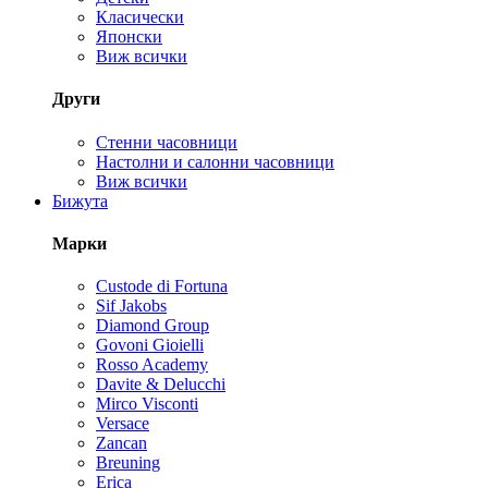
Класически
Японски
Виж всички
Други
Стенни часовници
Настолни и салонни часовници
Виж всички
Бижута
Марки
Custode di Fortuna
Sif Jakobs
Diamond Group
Govoni Gioielli
Rosso Academy
Davite & Delucchi
Mirco Visconti
Versace
Zancan
Breuning
Erica