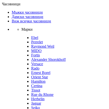
Часовници
Мъжки часовници
Дамски часовници
Виж всички часовници
Марки
Ebel
Perrelet
Raymond Weil
MIDO
Fortis
Alexander Shorokhoff
Versace
Rado
Ernest Borel
Orient Star
Hamilton
Certina
Tissot
Rue du Rhone
Herbelin
Jaguar
Seiko