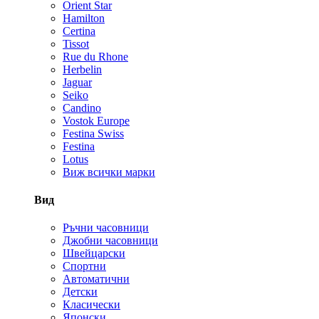
Orient Star
Hamilton
Certina
Tissot
Rue du Rhone
Herbelin
Jaguar
Seiko
Candino
Vostok Europe
Festina Swiss
Festina
Lotus
Виж всички марки
Вид
Ръчни часовници
Джобни часовници
Швейцарски
Спортни
Автоматични
Детски
Класически
Японски