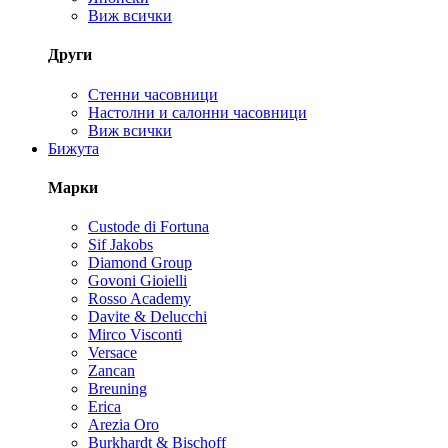
Виж всички
Други
Стенни часовници
Настолни и салонни часовници
Виж всички
Бижута
Марки
Custode di Fortuna
Sif Jakobs
Diamond Group
Govoni Gioielli
Rosso Academy
Davite & Delucchi
Mirco Visconti
Versace
Zancan
Breuning
Erica
Arezia Oro
Burkhardt & Bischoff