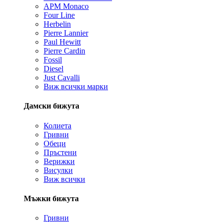
APM Monaco
Four Line
Herbelin
Pierre Lannier
Paul Hewitt
Pierre Cardin
Fossil
Diesel
Just Cavalli
Виж всички марки
Дамски бижута
Колиета
Гривни
Обеци
Пръстени
Верижки
Висулки
Виж всички
Мъжки бижута
Гривни