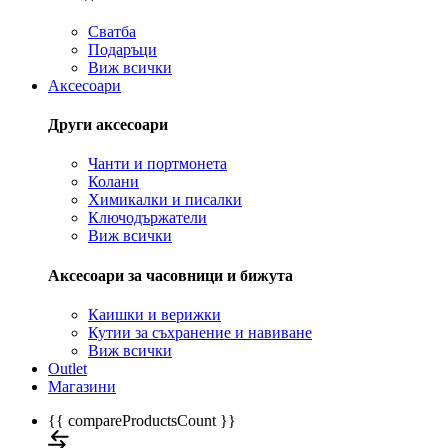
Сватба
Подаръци
Виж всички
Аксесоари
Други аксесоари
Чанти и портмонета
Колани
Химикалки и писалки
Ключодържатели
Виж всички
Аксесоари за часовници и бижута
Каишки и верижки
Кутии за съхранение и навиване
Виж всички
Outlet
Магазини
{{ compareProductsCount }}