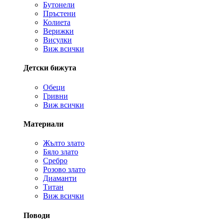
Бутонели
Пръстени
Колиета
Верижки
Висулки
Виж всички
Детски бижута
Обеци
Гривни
Виж всички
Материали
Жълто злато
Бяло злато
Сребро
Розово злато
Диаманти
Титан
Виж всички
Поводи