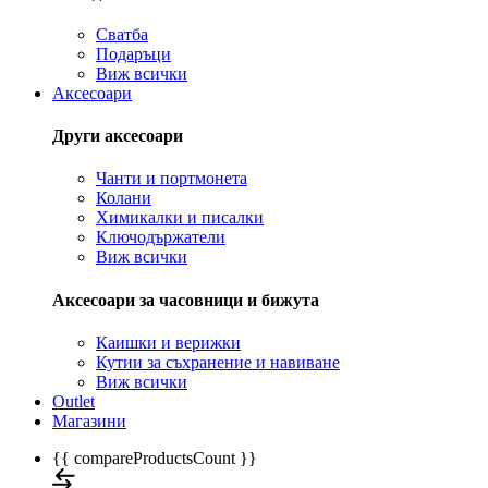
Сватба
Подаръци
Виж всички
Аксесоари
Други аксесоари
Чанти и портмонета
Колани
Химикалки и писалки
Ключодържатели
Виж всички
Аксесоари за часовници и бижута
Каишки и верижки
Кутии за съхранение и навиване
Виж всички
Outlet
Магазини
{{ compareProductsCount }}