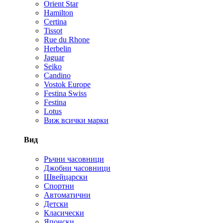
Orient Star
Hamilton
Certina
Tissot
Rue du Rhone
Herbelin
Jaguar
Seiko
Candino
Vostok Europe
Festina Swiss
Festina
Lotus
Виж всички марки
Вид
Ръчни часовници
Джобни часовници
Швейцарски
Спортни
Автоматични
Детски
Класически
Японски