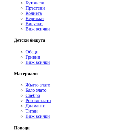
Бутонели
Пръстени
Колиета
Верижки
Висулки
Виж всички
Детски бижута
Обеци
Гривни
Виж всички
Материали
Жълто злато
Бяло злато
Сребро
Розово злато
Диаманти
Титан
Виж всички
Поводи