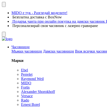
MIDO е тук - Разгледай моделите!
Безплатна доставка с BoxNow
Подарък чанта при онлайн покупка на дамски часовник F
Персонализирай своя часовник с лазерно гравиране
Часовници
Мъжки часовници
Дамски часовници
Виж всички часов
Марки
Ebel
Perrelet
Raymond Weil
MIDO
Fortis
Alexander Shorokhoff
Versace
Rado
Ernest Borel