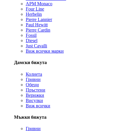
APM Monaco
Four Line
Herbelin
Pierre Lannier
Paul Hewitt
Pierre Cardin
Fossil
Diesel
Just Cavalli
Виж всички марки
Дамски бижута
Колиета
Гривни
Обеци
Пръстени
Верижки
Висулки
Виж всички
Мъжки бижута
Гривни