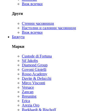
Виж всички
Други
Стенни часовници
Настолни и салонни часовници
Виж всички
Бижута
Марки
Custode di Fortuna
Sif Jakobs
Diamond Group
Govoni Gioielli
Rosso Academy
Davite & Delucchi
Mirco Visconti
Versace
Zancan
Breuning
Erica
Arezia Oro
Burkhardt & Bischoff