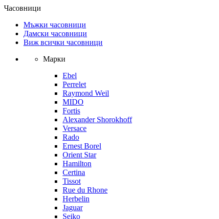
Часовници
Мъжки часовници
Дамски часовници
Виж всички часовници
Марки
Ebel
Perrelet
Raymond Weil
MIDO
Fortis
Alexander Shorokhoff
Versace
Rado
Ernest Borel
Orient Star
Hamilton
Certina
Tissot
Rue du Rhone
Herbelin
Jaguar
Seiko