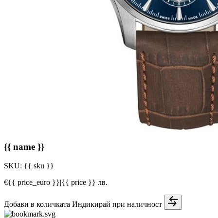
{{ name }}
SKU:
{{ sku }}
€{{ price_euro }}
|
{{ price }} лв.
Добави в количката
Индикирай при наличност