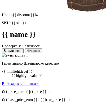
Ново
-{{ discount }}%
SKU
:
{{ sku }}
{{ name }}
Проверка за наличност
В наличност
Изчерпан
Гарантирано Швейцарско качество
{{ highlight.label }}
{{ highlight.value }}
Виж характеристиките
€{{ price_euro }}
|
{{ price }} лв.
€{{ base_price_euro }} | {{ base_price }} лв.