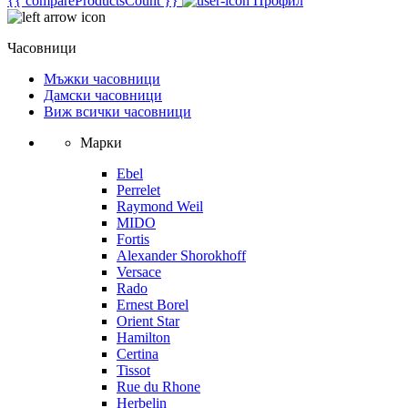
{{ compareProductsCount }}
Профил
Часовници
Мъжки часовници
Дамски часовници
Виж всички часовници
Марки
Ebel
Perrelet
Raymond Weil
MIDO
Fortis
Alexander Shorokhoff
Versace
Rado
Ernest Borel
Orient Star
Hamilton
Certina
Tissot
Rue du Rhone
Herbelin