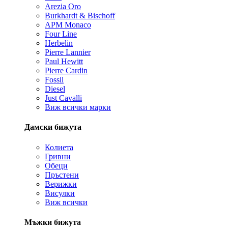
Arezia Oro
Burkhardt & Bischoff
APM Monaco
Four Line
Herbelin
Pierre Lannier
Paul Hewitt
Pierre Cardin
Fossil
Diesel
Just Cavalli
Виж всички марки
Дамски бижута
Колиета
Гривни
Обеци
Пръстени
Верижки
Висулки
Виж всички
Мъжки бижута