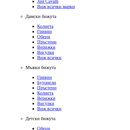
Just Cavalli
Виж всички марки
Дамски бижута
Колиета
Гривни
Обеци
Пръстени
Верижки
Висулки
Виж всички
Мъжки бижута
Гривни
Бутонели
Пръстени
Колиета
Верижки
Висулки
Виж всички
Детски бижута
Обеци