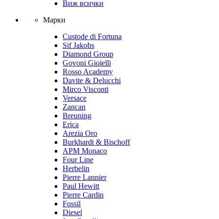
Виж всички
Марки
Custode di Fortuna
Sif Jakobs
Diamond Group
Govoni Gioielli
Rosso Academy
Davite & Delucchi
Mirco Visconti
Versace
Zancan
Breuning
Erica
Arezia Oro
Burkhardt & Bischoff
APM Monaco
Four Line
Herbelin
Pierre Lannier
Paul Hewitt
Pierre Cardin
Fossil
Diesel