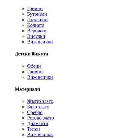
Гривни
Бутонели
Пръстени
Колиета
Верижки
Висулки
Виж всички
Детски бижута
Обеци
Гривни
Виж всички
Материали
Жълто злато
Бяло злато
Сребро
Розово злато
Диаманти
Титан
Виж всички