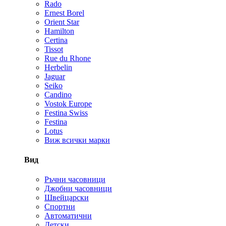
Rado
Ernest Borel
Orient Star
Hamilton
Certina
Tissot
Rue du Rhone
Herbelin
Jaguar
Seiko
Candino
Vostok Europe
Festina Swiss
Festina
Lotus
Виж всички марки
Вид
Ръчни часовници
Джобни часовници
Швейцарски
Спортни
Автоматични
Детски