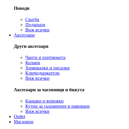
Поводи
Сватба
Подаръци
Виж всички
Аксесоари
Други аксесоари
Чанти и портмонета
Колани
Химикалки и писалки
Ключодържатели
Виж всички
Аксесоари за часовници и бижута
Каишки и верижки
Кутии за съхранение и навиване
Виж всички
Outlet
Магазини