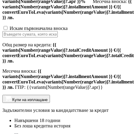
variants[Number(rangeValue)]?.apr }}%
Месечна вноска:
{{
variants[Number(rangeValue)]?.installmentAmount }} €/{{
convertEuroToLeva(variants[Number(rangeValue)]?.installmen
}} лв.
Искам първоначална вноска
Общ размер на кредита:
{{
variants[Number(rangeValue)]?.totalCreditAmount }} €/{{
convertEuroToLeva(variants[Number(rangeValue)]?.totalCredi
}} лв.
Месечна вноска:
{{
variants[Number(rangeValue)]?.installmentAmount }} €/{{
convertEuroToLeva(variants[Number(rangeValue)]?.installmen
}} лв.
ГПР: {{variants[Number(rangeValue)]?.apr}}
Купи на изплащане
Задължителни условия за кандидатстване за кредит
Навършени 18 години
Без лоша кредитна история