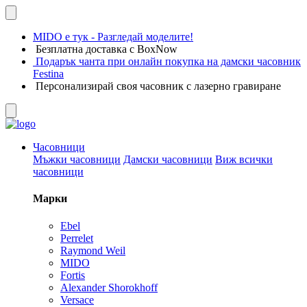
MIDO е тук - Разгледай моделите!
Безплатна доставка с BoxNow
Подарък чанта при онлайн покупка на дамски часовник
Festina
Персонализирай своя часовник с лазерно гравиране
Часовници
Мъжки часовници
Дамски часовници
Виж всички
часовници
Марки
Ebel
Perrelet
Raymond Weil
MIDO
Fortis
Alexander Shorokhoff
Versace