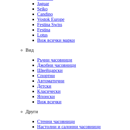
Jaguar
Seiko
Candino
Vostok Europe
Festina Swiss
Festina
Lotus
Виж всички марки
Вид
Ръчни часовници
Джобни часовници
Швейцарски
Спортни
Автоматични
Детски
Класически
Японски
Виж всички
Други
Стенни часовници
Настолни и салонни часовници