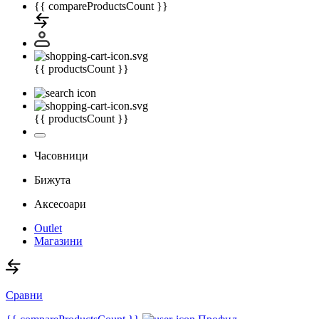
{{ compareProductsCount }}
{{ productsCount }}
{{ productsCount }}
Часовници
Бижута
Аксесоари
Outlet
Магазини
Сравни