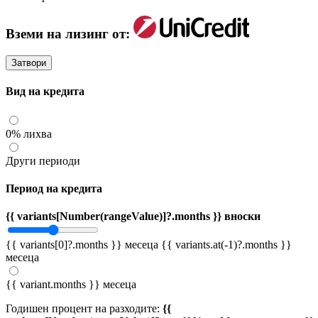
Вземи на лизинг от:
Затвори
Вид на кредита
0% лихва
Други периоди
Период на кредита
{{ variants[Number(rangeValue)]?.months }} вноски
{{ variants[0]?.months }} месеца
{{ variants.at(-1)?.months }}
месеца
{{ variant.months }} месеца
Годишен процент на разходите:
{{