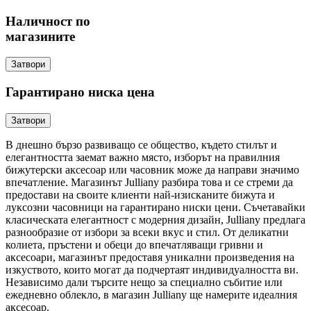
Наличност по
магазините
Затвори
Гарантирано ниска цена
Затвори
В днешно бързо развиващо се общество, където стилът и
елегантността заемат важно място, изборът на правилния
бижутерски аксесоар или часовник може да направи значимо
впечатление. Магазинът Julliany разбира това и се стреми да
предостави на своите клиенти най-изисканите бижута и
луксозни часовници на гарантирано ниски цени. Съчетавайки
класическата елегантност с модерния дизайн, Julliany предлага
разнообразие от избори за всеки вкус и стил. От деликатни
колиета, пръстени и обеци до впечатляващи гривни и
аксесоари, магазинът предоставя уникални произведения на
изкуството, които могат да подчертаят индивидуалността ви.
Независимо дали търсите нещо за специално събитие или
ежедневно облекло, в магазин Julliany ще намерите идеалния
аксесоар.