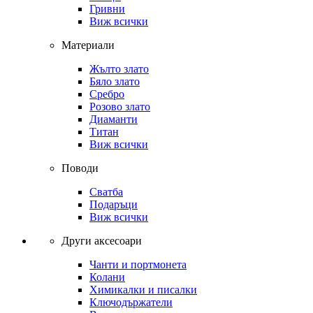
Гривни
Виж всички
Материали
Жълто злато
Бяло злато
Сребро
Розово злато
Диаманти
Титан
Виж всички
Поводи
Сватба
Подаръци
Виж всички
Други аксесоари
Чанти и портмонета
Колани
Химикалки и писалки
Ключодържатели