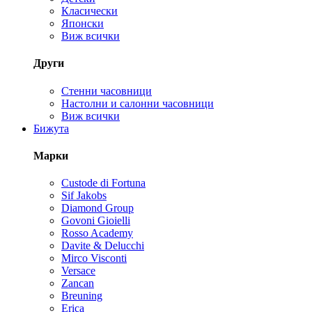
Класически
Японски
Виж всички
Други
Стенни часовници
Настолни и салонни часовници
Виж всички
Бижута
Марки
Custode di Fortuna
Sif Jakobs
Diamond Group
Govoni Gioielli
Rosso Academy
Davite & Delucchi
Mirco Visconti
Versace
Zancan
Breuning
Erica