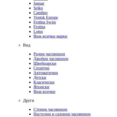
Jaguar
Seiko
Candino
Vostok Europe
Festina Swiss
Festina
Lotus
Виж всички марки
Вид
Ръчни часовници
Джобни часовници
Швейцарски
Спортни
Автоматични
Детски
Класически
Японски
Виж всички
Други
Стенни часовници
Настолни и салонни часовници