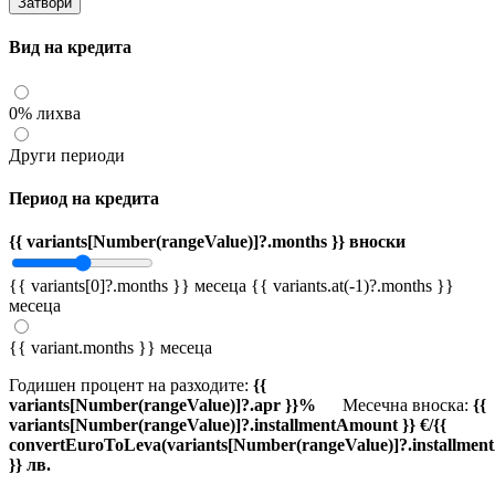
Затвори
Вид на кредита
0% лихва
Други периоди
Период на кредита
{{ variants[Number(rangeValue)]?.months }} вноски
{{ variants[0]?.months }} месеца
{{ variants.at(-1)?.months }}
месеца
{{ variant.months }} месеца
Годишен процент на разходите:
{{
variants[Number(rangeValue)]?.apr }}%
Месечна вноска:
{{
variants[Number(rangeValue)]?.installmentAmount }} €/{{
convertEuroToLeva(variants[Number(rangeValue)]?.installmen
}} лв.