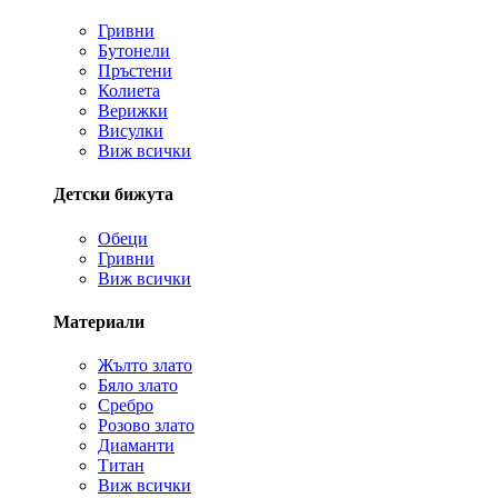
Гривни
Бутонели
Пръстени
Колиета
Верижки
Висулки
Виж всички
Детски бижута
Обеци
Гривни
Виж всички
Материали
Жълто злато
Бяло злато
Сребро
Розово злато
Диаманти
Титан
Виж всички