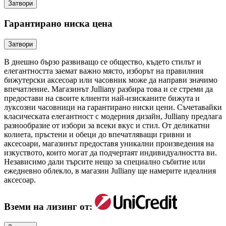
Затвори
Гарантирано ниска цена
Затвори
В днешно бързо развиващо се общество, където стилът и
елегантността заемат важно място, изборът на правилния
бижутерски аксесоар или часовник може да направи значимо
впечатление. Магазинът Julliany разбира това и се стреми да
предостави на своите клиенти най-изисканите бижута и
луксозни часовници на гарантирано ниски цени. Съчетавайки
класическата елегантност с модерния дизайн, Julliany предлага
разнообразие от избори за всеки вкус и стил. От деликатни
колиета, пръстени и обеци до впечатляващи гривни и
аксесоари, магазинът предоставя уникални произведения на
изкуството, които могат да подчертаят индивидуалността ви.
Независимо дали търсите нещо за специално събитие или
ежедневно облекло, в магазин Julliany ще намерите идеалния
аксесоар.
Вземи на лизинг от: