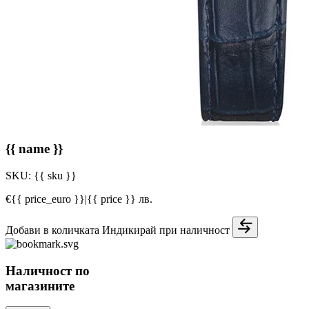
{{ name }}
SKU:
{{ sku }}
€{{ price_euro }}
|
{{ price }} лв.
Добави в количката
Индикирай при наличност
Наличност по
магазините