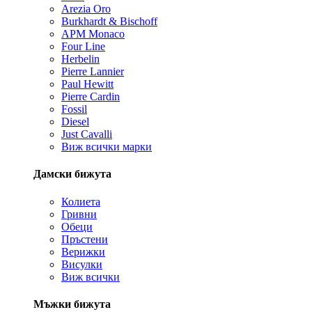
Arezia Oro
Burkhardt & Bischoff
APM Monaco
Four Line
Herbelin
Pierre Lannier
Paul Hewitt
Pierre Cardin
Fossil
Diesel
Just Cavalli
Виж всички марки
Дамски бижута
Колиета
Гривни
Обеци
Пръстени
Верижки
Висулки
Виж всички
Мъжки бижута