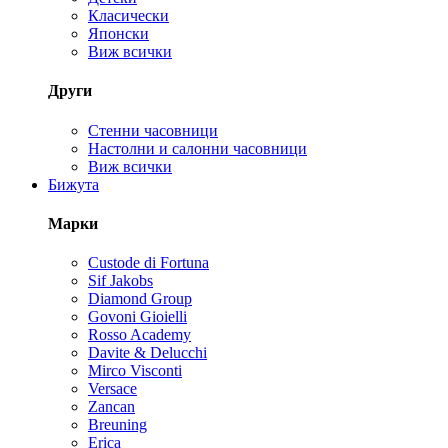
Класически
Японски
Виж всички
Други
Стенни часовници
Настолни и салонни часовници
Виж всички
Бижута
Марки
Custode di Fortuna
Sif Jakobs
Diamond Group
Govoni Gioielli
Rosso Academy
Davite & Delucchi
Mirco Visconti
Versace
Zancan
Breuning
Erica