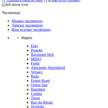
{{ compareProductsCount }}
Профил
Часовници
Мъжки часовници
Дамски часовници
Виж всички часовници
Марки
Ebel
Perrelet
Raymond Weil
MIDO
Fortis
Alexander Shorokhoff
Versace
Rado
Ernest Borel
Orient Star
Hamilton
Certina
Tissot
Rue du Rhone
Herbelin