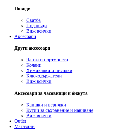
Поводи
Сватба
Подаръци
Виж всички
Аксесоари
Други аксесоари
Чанти и портмонета
Колани
Химикалки и писалки
Ключодържатели
Виж всички
Аксесоари за часовници и бижута
Каишки и верижки
Кутии за съхранение и навиване
Виж всички
Outlet
Магазини