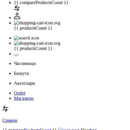
{{ compareProductsCount }}
{{ productsCount }}
{{ productsCount }}
Часовници
Бижута
Аксесоари
Outlet
Магазини
Сравни