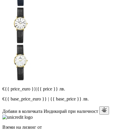
€{{ price_euro }}
|
{{ price }} лв.
€{{ base_price_euro }} | {{ base_price }} лв.
Добави в количката
Индикирай при наличност
Вземи на лизинг от