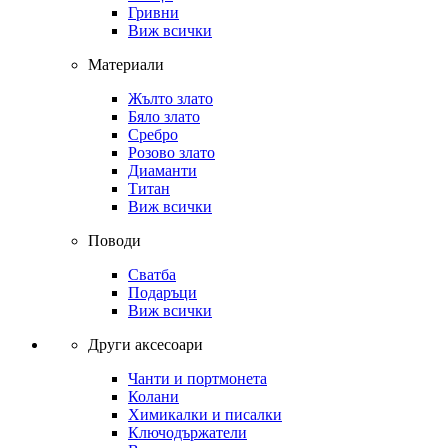
Гривни
Виж всички
Материали
Жълто злато
Бяло злато
Сребро
Розово злато
Диаманти
Титан
Виж всички
Поводи
Сватба
Подаръци
Виж всички
Други аксесоари
Чанти и портмонета
Колани
Химикалки и писалки
Ключодържатели