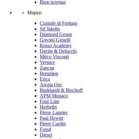
Виж всички
Марки
Custode di Fortuna
Sif Jakobs
Diamond Group
Govoni Gioielli
Rosso Academy
Davite & Delucchi
Mirco Visconti
Versace
Zancan
Breuning
Erica
Arezia Oro
Burkhardt & Bischoff
APM Monaco
Four Line
Herbelin
Pierre Lannier
Paul Hewitt
Pierre Cardin
Fossil
Diesel