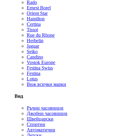
Rado
Ernest Borel
Orient Star
Hamilton
Certina
Tissot
Rue du Rhone
Herbelin
Jaguar
Seiko
Candino
Vostok Europe
Festina Swiss
Festina
Lotus
Виж всички марки
Вид
Ръчни часовници
Джобни часовници
Швейцарски
Спортни
Автоматични
Детски